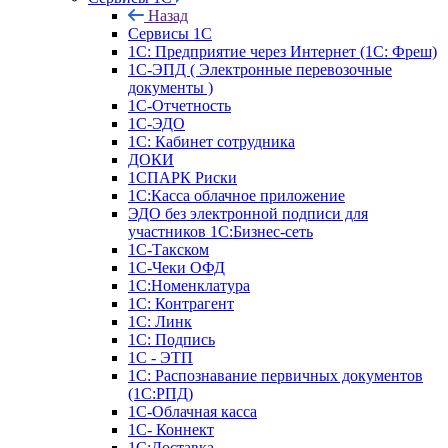
Назад
Сервисы 1С
1С: Предприятие через Интернет (1С: Фреш)
1С-ЭПД ( Электронные перевозочные
документы )
1С-Отчетность
1С-ЭДО
1С: Кабинет сотрудника
ДОКИ
1СПАРК Риски
1С:Касса облачное приложение
ЭДО без электронной подписи для
участников 1С:Бизнес-сеть
1С-Такском
1С-Чеки ОФД
1С:Номенклатура
1С: Контрагент
1С: Линк
1С: Подпись
1С - ЭТП
1С: Распознавание первичных документов
(1С:РПД)
1С-Облачная касса
1С- Коннект
1С:Доставка