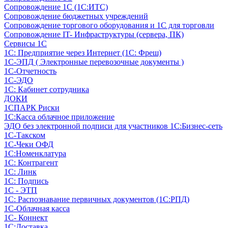
Сопровождение 1С (1С:ИТС)
Сопровождение бюджетных учреждений
Сопровождение торгового оборудования и 1С для торговли
Сопровождение IT- Инфраструктуры (сервера, ПК)
Сервисы 1С
1С: Предприятие через Интернет (1С: Фреш)
1С-ЭПД ( Электронные перевозочные документы )
1С-Отчетность
1С-ЭДО
1С: Кабинет сотрудника
ДОКИ
1СПАРК Риски
1С:Касса облачное приложение
ЭДО без электронной подписи для участников 1С:Бизнес-сеть
1С-Такском
1С-Чеки ОФД
1С:Номенклатура
1С: Контрагент
1С: Линк
1С: Подпись
1С - ЭТП
1С: Распознавание первичных документов (1С:РПД)
1С-Облачная касса
1С- Коннект
1С:Доставка