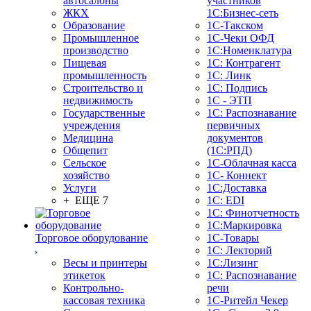
автосалоны
участников
ЖКХ
1С:Бизнес-сеть
Образование
1С-Такском
Промышленное
1С-Чеки ОФД
производство
1С:Номенклатура
Пищевая
1С: Контрагент
промышленность
1С: Линк
Строительство и
1С: Подпись
недвижимость
1С - ЭТП
Государственные
1С: Распознавание
учреждения
первичных
Медицина
документов
Общепит
(1С:РПД)
Сельское
1С-Облачная касса
хозяйство
1С- Коннект
Услуги
1С:Доставка
+ ЕЩЕ 7
1С: EDI
1С: Финотчетность
1С:Маркировка
Торговое оборудование
1С-Товары
1С: Лекторий
Весы и принтеры
1С:Лизинг
этикеток
1С: Распознавание
Контрольно-
речи
кассовая техника
1C-Ритейл Чекер