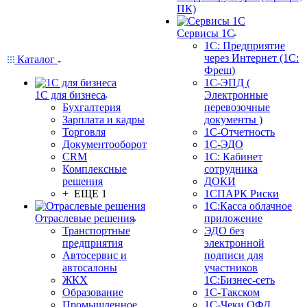
ПК)
Сервисы 1С
1С: Предприятие
через Интернет (1С:
Каталог
Фреш)
1С-ЭПД (
1С для бизнеса
Электронные
Бухгалтерия
перевозочные
Зарплата и кадры
документы )
Торговля
1С-Отчетность
Документооборот
1С-ЭДО
CRM
1С: Кабинет
Комплексные
сотрудника
решения
ДОКИ
+ ЕЩЕ 1
1СПАРК Риски
1С:Касса облачное
Отраслевые решения
приложение
Транспортные
ЭДО без
предприятия
электронной
Автосервис и
подписи для
автосалоны
участников
ЖКХ
1С:Бизнес-сеть
Образование
1С-Такском
Промышленное
1С-Чеки ОФД