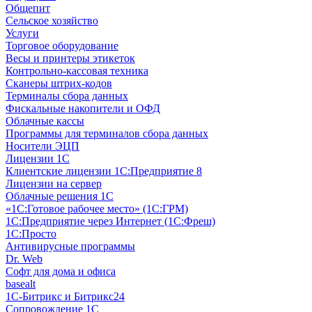
Общепит
Сельское хозяйство
Услуги
Торговое оборудование
Весы и принтеры этикеток
Контрольно-кассовая техника
Сканеры штрих-кодов
Терминалы сбора данных
Фискальные накопители и ОФД
Облачные кассы
Программы для терминалов сбора данных
Носители ЭЦП
Лицензии 1С
Клиентские лицензии 1С:Предприятие 8
Лицензии на сервер
Облачные решения 1С
«1C:Готовое рабочее место» (1С:ГРМ)
1С:Предприятие через Интернет (1С:Фреш)
1С:Просто
Антивирусные программы
Dr. Web
Софт для дома и офиса
basealt
1С-Битрикс и Битрикс24
Сопровождение 1С