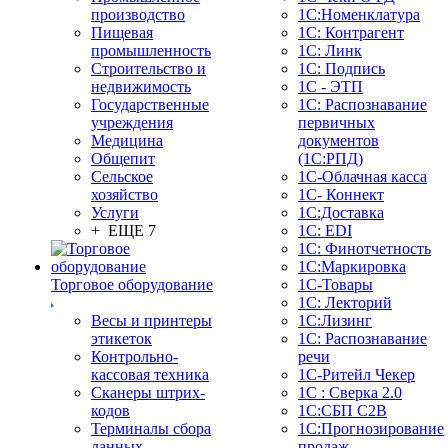
производство
1С:Номенклатура
Пищевая
1С: Контрагент
промышленность
1С: Линк
Строительство и
1С: Подпись
недвижимость
1С - ЭТП
Государственные
1С: Распознавание
учреждения
первичных
Медицина
документов
Общепит
(1С:РПД)
Сельское
1С-Облачная касса
хозяйство
1С- Коннект
Услуги
1С:Доставка
+ ЕЩЕ 7
1С: EDI
1С: Финотчетность
1С:Маркировка
Торговое оборудование
1С-Товары
1С: Лекторий
Весы и принтеры
1С:Лизинг
этикеток
1С: Распознавание
Контрольно-
речи
кассовая техника
1C-Ритейл Чекер
Сканеры штрих-
1С : Сверка 2.0
кодов
1С:СБП C2B
Терминалы сбора
1С:Прогнозирование
данных
продаж