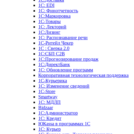
1С: EDI
1С: Финотчетность
1С:Маркировка
1С-Товары
1С: Лекторий
1С:Лизинг
1С: Распознавание речи
1C-Ритейл Чекер
1С : Сверка 2.0
1С:СБП C2B
1С:Прогнозирование продаж
1С:ДиректБанк
1С: Обновление программ
Корпоративная технологическая поддержка
1С-Курьерика
1С: Изменение сведений
1C-Store
Smartway
1С: МДЛП
Bidzaar
1С:Администратор
1С: Кредит
ЮКаssа в программах 1С
1С: Курьер