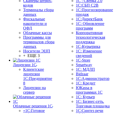
Сканеры штрих-
1С : Сверка 2.0
кодов
1С:СБП C2B
Терминалы сбора
1С:Прогнозирование
данных
продаж
Фискальные
1С:ДиректБанк
накопители и
1С: Обновление
ОФД
программ
Облачные кассы
Корпоративная
Программы для
технологическая
терминалов сбора
поддержка
данных
1С-Курьерика
Носители ЭЦП
1С: Изменение
+ ЕЩЕ 3
сведений
1C-Store
Лицензии 1С
Smartway
Клиентские
1С: МДЛП
лицензии
Bidzaar
1С:Предприятие
1С:Администратор
8
1С: Кредит
Лицензии на
ЮКаssа в
сервер
программах 1С
1С: Курьер
1С: Бизнес-сеть.
Облачные решения 1С
Торговая площадка
«1C:Готовое
1С:Синтез речи