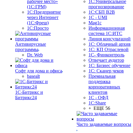
рабочее место»
1С:Универсальное
(1С:ГРМ)
прогнозирование
1С:Предприятие
1С:СБП B2B
через Интернет
1C - UMI
(1С:Фреш)
Mag1c
1С:Просто
Информационная
система 1С:ИТС
Линия консультаций
Антивирусные
1С: Облачный архив
программы
1С: КП Отраслевой
Dr. Web
1С- Финконтроль
Отвечает аудитор
1С: Бизнес обучение
Софт для дома и офиса
1С: Сканер чеков
basealt
Премиальная
поддержка
корпоративных
1С-Битрикс и
клиентов
Битрикс24
1С - ОФД
1С:Share
+ ЕЩЕ 56
Часто задаваемые вопросы