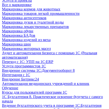
Услуги и проекты
Все о маркировке
Маркировка кормов для животных
Маркировка товаров легкой промышленности
Маркировка антисептиков
Маркировка духов и туалетной воды
Маркировка лекарственных препаратов
Маркировка обуви
Маркировка БАДов
Маркировка изделий из меха
Маркировка шин
Маркировка моторных масел
Аудит и автоматизация бизнеса с помощью 1С (Реальная
автоматизация)
Переход с 1С: УПП на 1С:ERP
Услуги программистов 1С
Внедрение системы 1С:Документооборот 8
Интеграция с 1С
Внедрение Битрикс24
Автоматизация медицинских учреждений и клиник
Обучение
Курсы для пользователей программ 1С
1С Бухгалтерия 8. Практическое освоение бухучета с самого
начала
Ведение бухгалтерского учета в программе 1С:Бухгалтерия