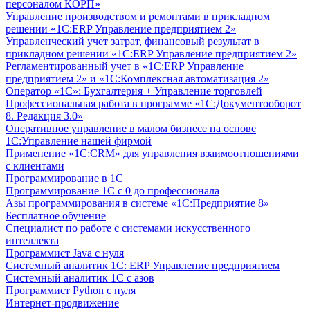
персоналом КОРП»
Управление производством и ремонтами в прикладном
решении «1С:ERP Управление предприятием 2»
Управленческий учет затрат, финансовый результат в
прикладном решении «1С:ERP Управление предприятием 2»
Регламентированный учет в «1С:ERP Управление
предприятием 2» и «1С:Комплексная автоматизация 2»
Оператор «1С»: Бухгалтерия + Управление торговлей
Профессиональная работа в программе «1С:Документооборот
8. Редакция 3.0»
Оперативное управление в малом бизнесе на основе
1С:Управление нашей фирмой
Применение «1С:CRM» для управления взаимоотношениями
с клиентами
Программирование в 1С
Программирование 1С с 0 до профессионала
Азы программирования в системе «1С:Предприятие 8»
Бесплатное обучение
Специалист по работе с системами искусственного
интеллекта
Программист Java с нуля
Системный аналитик 1С: ERP Управление предприятием
Системный аналитик 1С с азов
Программист Python с нуля
Интернет-продвижение