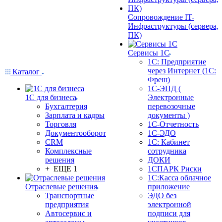
Сопровождение IT-
Инфраструктуры (сервера,
ПК)
Сервисы 1С
1С: Предприятие
через Интернет (1С:
Каталог
Фреш)
1С-ЭПД (
1С для бизнеса
Электронные
Бухгалтерия
перевозочные
Зарплата и кадры
документы )
Торговля
1С-Отчетность
Документооборот
1С-ЭДО
CRM
1С: Кабинет
Комплексные
сотрудника
решения
ДОКИ
+ ЕЩЕ 1
1СПАРК Риски
1С:Касса облачное
Отраслевые решения
приложение
Транспортные
ЭДО без
предприятия
электронной
Автосервис и
подписи для