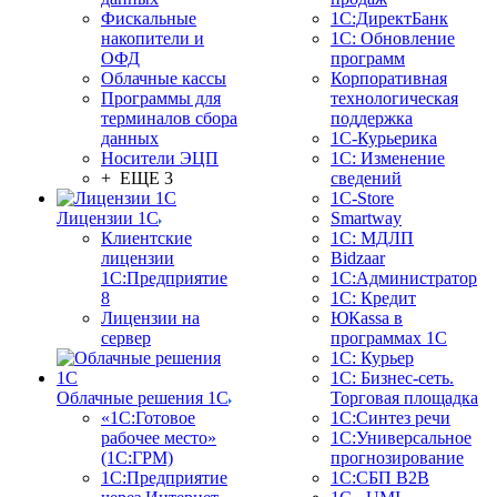
Фискальные
1С:ДиректБанк
накопители и
1С: Обновление
ОФД
программ
Облачные кассы
Корпоративная
Программы для
технологическая
терминалов сбора
поддержка
данных
1С-Курьерика
Носители ЭЦП
1С: Изменение
+ ЕЩЕ 3
сведений
1C-Store
Лицензии 1С
Smartway
Клиентские
1С: МДЛП
лицензии
Bidzaar
1С:Предприятие
1С:Администратор
8
1С: Кредит
Лицензии на
ЮКаssа в
сервер
программах 1С
1С: Курьер
1С: Бизнес-сеть.
Облачные решения 1С
Торговая площадка
«1C:Готовое
1С:Синтез речи
рабочее место»
1С:Универсальное
(1С:ГРМ)
прогнозирование
1С:Предприятие
1С:СБП B2B