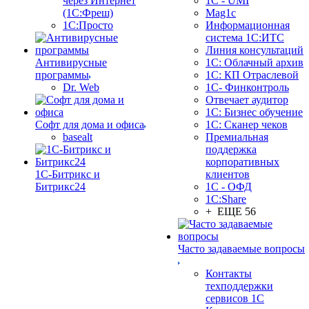
через Интернет
1C - UMI
(1С:Фреш)
Mag1c
1С:Просто
Информационная
система 1С:ИТС
Линия консультаций
Антивирусные
1С: Облачный архив
программы
1С: КП Отраслевой
Dr. Web
1С- Финконтроль
Отвечает аудитор
1С: Бизнес обучение
Софт для дома и офиса
1С: Сканер чеков
basealt
Премиальная
поддержка
корпоративных
1С-Битрикс и
клиентов
Битрикс24
1С - ОФД
1С:Share
+ ЕЩЕ 56
Часто задаваемые вопросы
Контакты
техподдержки
сервисов 1С