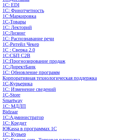
1С: EDI
1С: Финотчетность
1С:Маркировка
1С-Товары
1С: Лекторий
1С:Лизинг
1С: Распознавание речи
1C-Ритейл Чекер
1С : Сверка 2.0
1С:СБП C2B
1С:Прогнозирование продаж
1С:ДиректБанк
1С: Обновление программ
Корпоративная технологическая поддержка
1С-Курьерика
1С: Изменение сведений
1C-Store
Smartway
1С: МДЛП
Bidzaar
1С:Администратор
1С: Кредит
ЮКаssа в программах 1С
1С: Курьер
1С: Бизнес-сеть. Торговая площадка