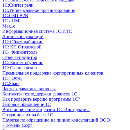
1С:Синтез речи
1С:Универсальное прогнозирование
1С:СБП B2B
1C - UMI
Mag1c
Информационная система 1С:ИТС
Линия консультаций
1С: Облачный архив
1С: КП Отраслевой
1С- Финконтроль
Отвечает аудитор
1С: Бизнес обучение
1С: Сканер чеков
Премиальная поддержка корпоративных клиентов
1С - ОФД
1С:Share
Часто задаваемые вопросы
Контакты техподдержки сервисов 1С
Как проверить версию программы 1С?
Типовое обновление 1С
Восстановление лицензии 1С. Инструкция.
Создание архива базы 1С
Памятка по обращению на линию консультаций ООО
«Тюмень-Софт»