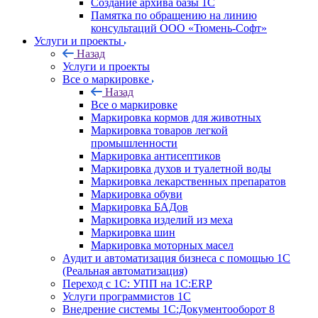
Создание архива базы 1С
Памятка по обращению на линию
консультаций ООО «Тюмень-Софт»
Услуги и проекты
Назад
Услуги и проекты
Все о маркировке
Назад
Все о маркировке
Маркировка кормов для животных
Маркировка товаров легкой
промышленности
Маркировка антисептиков
Маркировка духов и туалетной воды
Маркировка лекарственных препаратов
Маркировка обуви
Маркировка БАДов
Маркировка изделий из меха
Маркировка шин
Маркировка моторных масел
Аудит и автоматизация бизнеса с помощью 1С
(Реальная автоматизация)
Переход с 1С: УПП на 1С:ERP
Услуги программистов 1С
Внедрение системы 1С:Документооборот 8