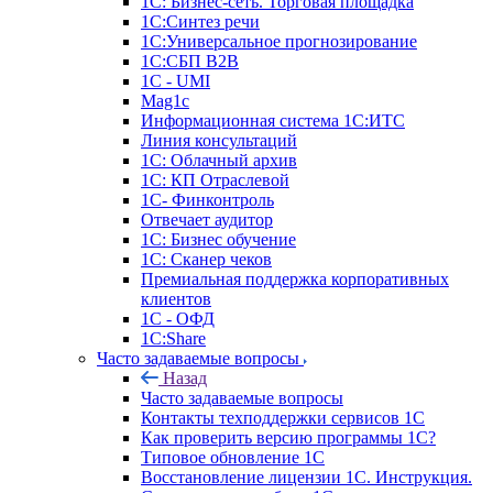
1С: Бизнес-сеть. Торговая площадка
1С:Синтез речи
1С:Универсальное прогнозирование
1С:СБП B2B
1C - UMI
Mag1c
Информационная система 1С:ИТС
Линия консультаций
1С: Облачный архив
1С: КП Отраслевой
1С- Финконтроль
Отвечает аудитор
1С: Бизнес обучение
1С: Сканер чеков
Премиальная поддержка корпоративных
клиентов
1С - ОФД
1С:Share
Часто задаваемые вопросы
Назад
Часто задаваемые вопросы
Контакты техподдержки сервисов 1С
Как проверить версию программы 1С?
Типовое обновление 1С
Восстановление лицензии 1С. Инструкция.