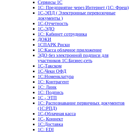
Сервисы 1С
1С: Предприятие через Интернет (1С: Фреш)
1С-ЭПД ( Электронные перевозочные
документы )
1С-Отчетность
1С-ЭДО
1С: Кабинет сотрудника
ДОКИ
1СПАРК Риски
1С:Касса облачное приложение
ЭДО без электронной подписи для
участников 1С:Бизнес-сеть
1С-Такском
1С-Чеки ОФД
1С:Номенклатура
1С: Контрагент
1С: Линк
1С: Подпись
1С - ЭТП
1С: Распознавание первичных документов
(1С:РПД)
1С-Облачная касса
1С- Коннект
1С:Доставка
1С: EDI