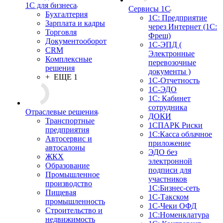
1С для бизнеса
Сервисы 1С
Бухгалтерия
1С: Предприятие
Зарплата и кадры
через Интернет (1С:
Торговля
Фреш)
Документооборот
1С-ЭПД (
CRM
Электронные
Комплексные
перевозочные
решения
документы )
+ ЕЩЕ 1
1С-Отчетность
1С-ЭДО
1С: Кабинет
сотрудника
Отраслевые решения
ДОКИ
Транспортные
1СПАРК Риски
предприятия
1С:Касса облачное
Автосервис и
приложение
автосалоны
ЭДО без
ЖКХ
электронной
Образование
подписи для
Промышленное
участников
производство
1С:Бизнес-сеть
Пищевая
1С-Такском
промышленность
1С-Чеки ОФД
Строительство и
1С:Номенклатура
недвижимость