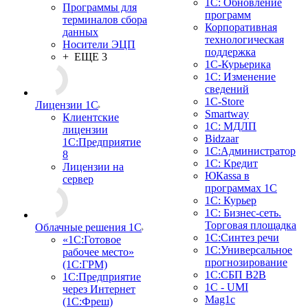
1С: Обновление
Программы для
программ
терминалов сбора
Корпоративная
данных
технологическая
Носители ЭЦП
поддержка
+ ЕЩЕ 3
1С-Курьерика
1С: Изменение
сведений
1C-Store
Лицензии 1С
Smartway
Клиентские
1С: МДЛП
лицензии
Bidzaar
1С:Предприятие
1С:Администратор
8
1С: Кредит
Лицензии на
ЮКаssа в
сервер
программах 1С
1С: Курьер
1С: Бизнес-сеть.
Торговая площадка
Облачные решения 1С
1С:Синтез речи
«1C:Готовое
1С:Универсальное
рабочее место»
прогнозирование
(1С:ГРМ)
1С:СБП B2B
1С:Предприятие
1C - UMI
через Интернет
Mag1c
(1С:Фреш)