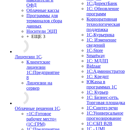
1С:ДиректБанк
ОФД
1С: Обновление
Облачные кассы
программ
Программы для
Корпоративная
терминалов сбора
технологическая
данных
поддержка
Носители ЭЦП
1С-Курьерика
+ ЕЩЕ 3
1С: Изменение
сведений
1C-Store
Smartway
Лицензии 1С
1С: МДЛП
Клиентские
Bidzaar
лицензии
1С:Администратор
1С:Предприятие
1С: Кредит
8
ЮКаssа в
Лицензии на
программах 1С
сервер
1С: Курьер
1С: Бизнес-сеть.
Торговая площадка
1С:Синтез речи
Облачные решения 1С
1С:Универсальное
«1C:Готовое
прогнозирование
рабочее место»
1С:СБП B2B
(1С:ГРМ)
1C - UMI
1С:Предприятие