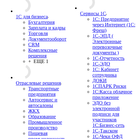
Сервисы 1С
1С для бизнеса
1С: Предприятие
Бухгалтерия
через Интернет (1С:
Зарплата и кадры
Фреш)
Торговля
1С-ЭПД (
Документооборот
Электронные
CRM
перевозочные
Комплексные
документы )
решения
1С-Отчетность
+ ЕЩЕ 1
1С-ЭДО
1С: Кабинет
сотрудника
ДОКИ
Отраслевые решения
1СПАРК Риски
Транспортные
1С:Касса облачное
предприятия
приложение
Автосервис и
ЭДО без
автосалоны
электронной
ЖКХ
подписи для
Образование
участников
Промышленное
1С:Бизнес-сеть
производство
1С-Такском
Пищевая
1С-Чеки ОФД
промышленность