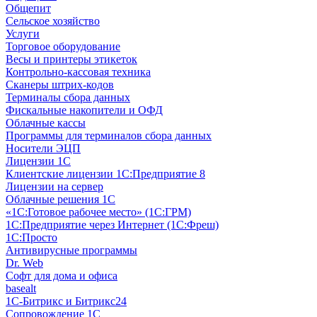
Общепит
Сельское хозяйство
Услуги
Торговое оборудование
Весы и принтеры этикеток
Контрольно-кассовая техника
Сканеры штрих-кодов
Терминалы сбора данных
Фискальные накопители и ОФД
Облачные кассы
Программы для терминалов сбора данных
Носители ЭЦП
Лицензии 1С
Клиентские лицензии 1С:Предприятие 8
Лицензии на сервер
Облачные решения 1С
«1C:Готовое рабочее место» (1С:ГРМ)
1С:Предприятие через Интернет (1С:Фреш)
1С:Просто
Антивирусные программы
Dr. Web
Софт для дома и офиса
basealt
1С-Битрикс и Битрикс24
Сопровождение 1С