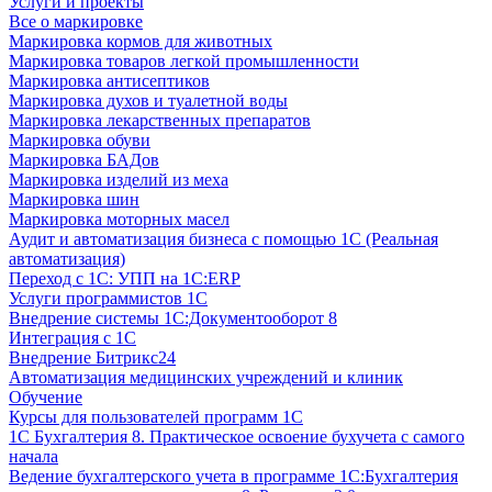
Услуги и проекты
Все о маркировке
Маркировка кормов для животных
Маркировка товаров легкой промышленности
Маркировка антисептиков
Маркировка духов и туалетной воды
Маркировка лекарственных препаратов
Маркировка обуви
Маркировка БАДов
Маркировка изделий из меха
Маркировка шин
Маркировка моторных масел
Аудит и автоматизация бизнеса с помощью 1С (Реальная
автоматизация)
Переход с 1С: УПП на 1С:ERP
Услуги программистов 1С
Внедрение системы 1С:Документооборот 8
Интеграция с 1С
Внедрение Битрикс24
Автоматизация медицинских учреждений и клиник
Обучение
Курсы для пользователей программ 1С
1С Бухгалтерия 8. Практическое освоение бухучета с самого
начала
Ведение бухгалтерского учета в программе 1С:Бухгалтерия