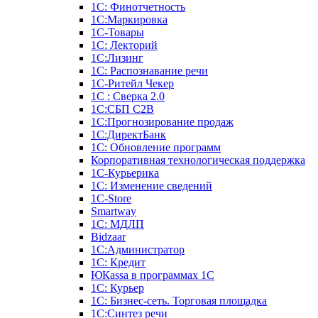
1С: Финотчетность
1С:Маркировка
1С-Товары
1С: Лекторий
1С:Лизинг
1С: Распознавание речи
1C-Ритейл Чекер
1С : Сверка 2.0
1С:СБП C2B
1С:Прогнозирование продаж
1С:ДиректБанк
1С: Обновление программ
Корпоративная технологическая поддержка
1С-Курьерика
1С: Изменение сведений
1C-Store
Smartway
1С: МДЛП
Bidzaar
1С:Администратор
1С: Кредит
ЮКаssа в программах 1С
1С: Курьер
1С: Бизнес-сеть. Торговая площадка
1С:Синтез речи