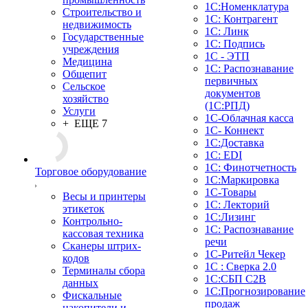
1С:Номенклатура
Строительство и
1С: Контрагент
недвижимость
1С: Линк
Государственные
1С: Подпись
учреждения
1С - ЭТП
Медицина
1С: Распознавание
Общепит
первичных
Сельское
документов
хозяйство
(1С:РПД)
Услуги
1С-Облачная касса
+ ЕЩЕ 7
1С- Коннект
1С:Доставка
1С: EDI
1С: Финотчетность
Торговое оборудование
1С:Маркировка
1С-Товары
Весы и принтеры
1С: Лекторий
этикеток
1С:Лизинг
Контрольно-
1С: Распознавание
кассовая техника
речи
Сканеры штрих-
1C-Ритейл Чекер
кодов
1С : Сверка 2.0
Терминалы сбора
1С:СБП C2B
данных
1С:Прогнозирование
Фискальные
продаж
накопители и