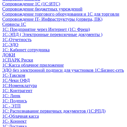
Сопровождение 1С (1С:ИТС)
Сопровождение бюджетных учреждений
Сопровождение торгового оборудования и 1С для торговли
Сопровождение IT- Инфраструктуры (сервера, ПК)
Сервисы 1С
1С: Предприятие через Интернет (1С: Фреш)
1С-ЭПД ( Электронные перевозочные документы )
1С-Отчетность
1С-ЭДО
1С: Кабинет сотрудника
ДОКИ
1СПАРК Риски
1С:Касса облачное приложение
ЭДО без электронной подписи для участников 1С:Бизнес-сеть
1С-Такском
1С-Чеки ОФД
1С:Номенклатура
1С: Контрагент
1С: Линк
1С: Подпись
1С - ЭТП
1С: Распознавание первичных документов (1С:РПД)
1С-Облачная касса
1С- Коннект
1С:Доставка