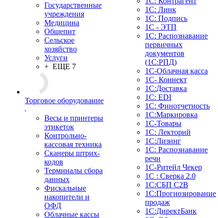
1С: Контрагент
Государственные
1С: Линк
учреждения
1С: Подпись
Медицина
1С - ЭТП
Общепит
1С: Распознавание
Сельское
первичных
хозяйство
документов
Услуги
(1С:РПД)
+ ЕЩЕ 7
1С-Облачная касса
1С- Коннект
1С:Доставка
1С: EDI
Торговое оборудование
1С: Финотчетность
1С:Маркировка
Весы и принтеры
1С-Товары
этикеток
1С: Лекторий
Контрольно-
1С:Лизинг
кассовая техника
1С: Распознавание
Сканеры штрих-
речи
кодов
1C-Ритейл Чекер
Терминалы сбора
1С : Сверка 2.0
данных
1С:СБП C2B
Фискальные
1С:Прогнозирование
накопители и
продаж
ОФД
1С:ДиректБанк
Облачные кассы