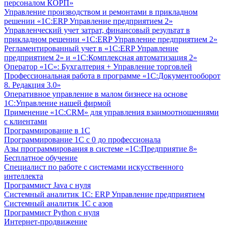
персоналом КОРП»
Управление производством и ремонтами в прикладном
решении «1С:ERP Управление предприятием 2»
Управленческий учет затрат, финансовый результат в
прикладном решении «1С:ERP Управление предприятием 2»
Регламентированный учет в «1С:ERP Управление
предприятием 2» и «1С:Комплексная автоматизация 2»
Оператор «1С»: Бухгалтерия + Управление торговлей
Профессиональная работа в программе «1С:Документооборот
8. Редакция 3.0»
Оперативное управление в малом бизнесе на основе
1С:Управление нашей фирмой
Применение «1С:CRM» для управления взаимоотношениями
с клиентами
Программирование в 1С
Программирование 1С с 0 до профессионала
Азы программирования в системе «1С:Предприятие 8»
Бесплатное обучение
Специалист по работе с системами искусственного
интеллекта
Программист Java с нуля
Системный аналитик 1С: ERP Управление предприятием
Системный аналитик 1С с азов
Программист Python с нуля
Интернет-продвижение