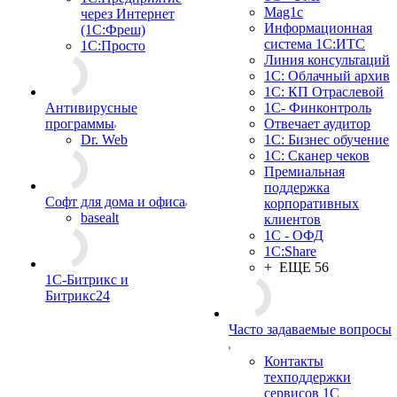
Mag1c
через Интернет
Информационная
(1С:Фреш)
система 1С:ИТС
1С:Просто
Линия консультаций
1С: Облачный архив
1С: КП Отраслевой
Антивирусные
1С- Финконтроль
программы
Отвечает аудитор
Dr. Web
1С: Бизнес обучение
1С: Сканер чеков
Премиальная
поддержка
Софт для дома и офиса
корпоративных
basealt
клиентов
1С - ОФД
1С:Share
+ ЕЩЕ 56
1С-Битрикс и
Битрикс24
Часто задаваемые вопросы
Контакты
техподдержки
сервисов 1С