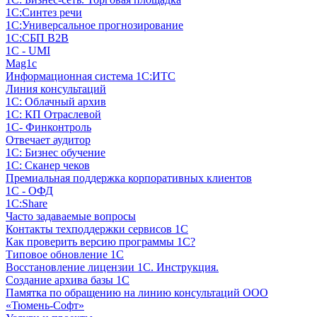
1С:Синтез речи
1С:Универсальное прогнозирование
1С:СБП B2B
1C - UMI
Mag1c
Информационная система 1С:ИТС
Линия консультаций
1С: Облачный архив
1С: КП Отраслевой
1С- Финконтроль
Отвечает аудитор
1С: Бизнес обучение
1С: Сканер чеков
Премиальная поддержка корпоративных клиентов
1С - ОФД
1С:Share
Часто задаваемые вопросы
Контакты техподдержки сервисов 1С
Как проверить версию программы 1С?
Типовое обновление 1С
Восстановление лицензии 1С. Инструкция.
Создание архива базы 1С
Памятка по обращению на линию консультаций ООО
«Тюмень-Софт»