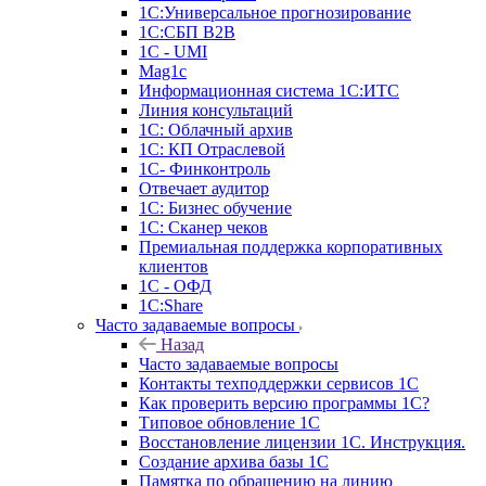
1С:Универсальное прогнозирование
1С:СБП B2B
1C - UMI
Mag1c
Информационная система 1С:ИТС
Линия консультаций
1С: Облачный архив
1С: КП Отраслевой
1С- Финконтроль
Отвечает аудитор
1С: Бизнес обучение
1С: Сканер чеков
Премиальная поддержка корпоративных
клиентов
1С - ОФД
1С:Share
Часто задаваемые вопросы
Назад
Часто задаваемые вопросы
Контакты техподдержки сервисов 1С
Как проверить версию программы 1С?
Типовое обновление 1С
Восстановление лицензии 1С. Инструкция.
Создание архива базы 1С
Памятка по обращению на линию