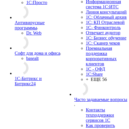
Информационная
1С:Просто
система 1С:ИТС
Линия консультаций
1С: Облачный архив
1С: КП Отраслевой
Антивирусные
1С- Финконтроль
программы
Отвечает аудитор
Dr. Web
1С: Бизнес обучение
1С: Сканер чеков
Премиальная
Софт для дома и офиса
поддержка
basealt
корпоративных
клиентов
1С - ОФД
1С:Share
1С-Битрикс и
+ ЕЩЕ 56
Битрикс24
Часто задаваемые вопросы
Контакты
техподдержки
сервисов 1С
Как проверить