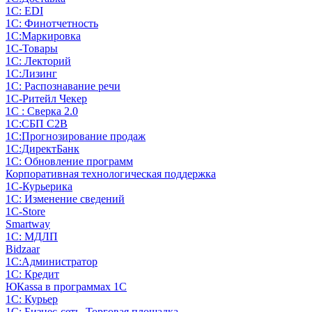
1С: EDI
1С: Финотчетность
1С:Маркировка
1С-Товары
1С: Лекторий
1С:Лизинг
1С: Распознавание речи
1C-Ритейл Чекер
1С : Сверка 2.0
1С:СБП C2B
1С:Прогнозирование продаж
1С:ДиректБанк
1С: Обновление программ
Корпоративная технологическая поддержка
1С-Курьерика
1С: Изменение сведений
1C-Store
Smartway
1С: МДЛП
Bidzaar
1С:Администратор
1С: Кредит
ЮКаssа в программах 1С
1С: Курьер
1С: Бизнес-сеть. Торговая площадка