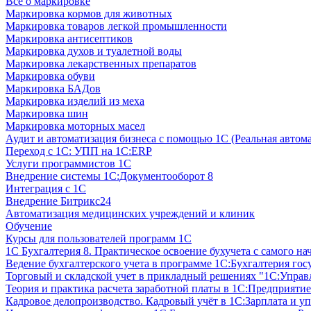
Все о маркировке
Маркировка кормов для животных
Маркировка товаров легкой промышленности
Маркировка антисептиков
Маркировка духов и туалетной воды
Маркировка лекарственных препаратов
Маркировка обуви
Маркировка БАДов
Маркировка изделий из меха
Маркировка шин
Маркировка моторных масел
Аудит и автоматизация бизнеса с помощью 1С (Реальная автом
Переход с 1С: УПП на 1С:ERP
Услуги программистов 1С
Внедрение системы 1С:Документооборот 8
Интеграция с 1С
Внедрение Битрикс24
Автоматизация медицинских учреждений и клиник
Обучение
Курсы для пользователей программ 1С
1С Бухгалтерия 8. Практическое освоение бухучета с самого на
Ведение бухгалтерского учета в программе 1С:Бухгалтерия гос
Торговый и складской учет в прикладный решениях "1С:Управл
Теория и практика расчета заработной платы в 1С:Предприятие
Кадровое делопроизводство. Кадровый учёт в 1С:Зарплата и уп