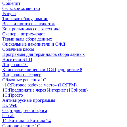
Общепит
Сельское хозяйство
Услуги
Торговое оборудование
Весы и принтеры этикеток
Контрольно-кассовая техника
Сканеры штрих-кодов
Терминалы сбора данных
Фискальные накопители и ОФД
Облачные кассы
Программы для терминалов сбора данных
Носители ЭЦП
Лицензии 1С
Клиентские лицензии 1С:Предприятие 8
Лицензии на сервер
Облачные решения 1С
«1C:Готовое рабочее место» (1С:ГРМ)
1С:Предприятие через Интернет (1С:Фреш)
1С:Просто
Антивирусные программы
Dr. Web
Софт для дома и офиса
basealt
1С-Битрикс и Битрикс24
Сопровождение 1С