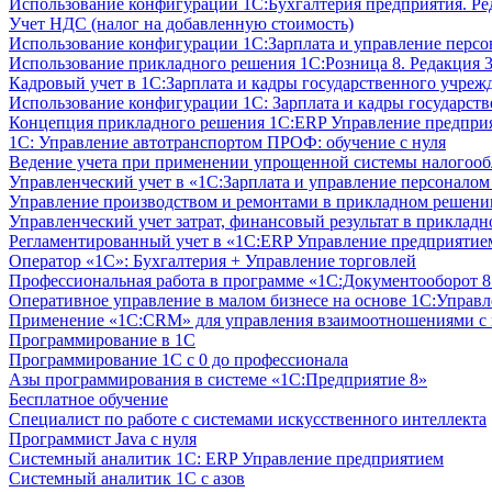
Использование конфигурации 1С:Бухгалтерия предприятия. Ре
Учет НДС (налог на добавленную стоимость)
Использование конфигурации 1С:Зарплата и управление персон
Использование прикладного решения 1С:Розница 8. Редакция 3
Кадровый учет в 1С:Зарплата и кадры государственного учрежд
Использование конфигурации ‎1С: Зарплата и кадры государств
Концепция прикладного решения 1С:ERP Управление предпри
1С: Управление автотранспортом ПРОФ: обучение с нуля
Ведение учета при применении упрощенной системы налогооб
Управленческий учет в «1C:Зарплата и управление персонало
Управление производством и ремонтами в прикладном решени
Управленческий учет затрат, финансовый результат в прикла
Регламентированный учет в «1С:ERP Управление предприятием
Оператор «1С»: Бухгалтерия + Управление торговлей
Профессиональная работа в программе «1С:Документооборот 8.
Оперативное управление в малом бизнесе на основе 1С:Управ
Применение «1С:CRM» для управления взаимоотношениями с
Программирование в 1С
Программирование 1С с 0 до профессионала
Азы программирования в системе «1С:Предприятие 8»
Бесплатное обучение
Специалист по работе с системами искусственного интеллекта
Программист Java с нуля
Системный аналитик 1С: ERP Управление предприятием
Системный аналитик 1С с азов