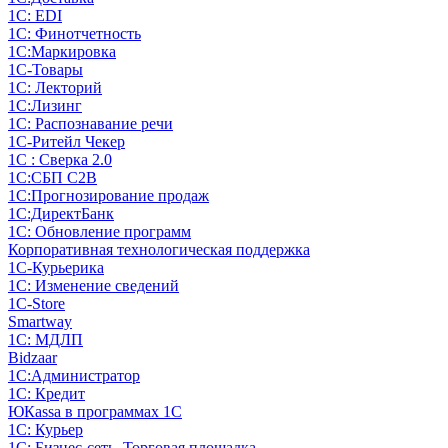
1С: EDI
1С: Финотчетность
1С:Маркировка
1С-Товары
1С: Лекторий
1С:Лизинг
1С: Распознавание речи
1C-Ритейл Чекер
1С : Сверка 2.0
1С:СБП C2B
1С:Прогнозирование продаж
1С:ДиректБанк
1С: Обновление программ
Корпоративная технологическая поддержка
1С-Курьерика
1С: Изменение сведений
1C-Store
Smartway
1С: МДЛП
Bidzaar
1С:Администратор
1С: Кредит
ЮКаssа в программах 1С
1С: Курьер
1С: Бизнес-сеть. Торговая площадка