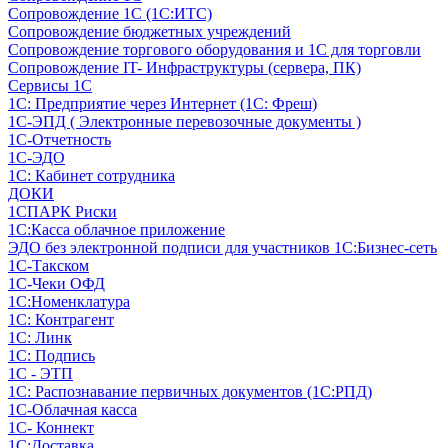
Сопровождение 1С (1С:ИТС)
Сопровождение бюджетных учреждений
Сопровождение торгового оборудования и 1С для торговли
Сопровождение IT- Инфраструктуры (сервера, ПК)
Сервисы 1С
1С: Предприятие через Интернет (1С: Фреш)
1С-ЭПД ( Электронные перевозочные документы )
1С-Отчетность
1С-ЭДО
1С: Кабинет сотрудника
ДОКИ
1СПАРК Риски
1С:Касса облачное приложение
ЭДО без электронной подписи для участников 1С:Бизнес-сеть
1С-Такском
1С-Чеки ОФД
1С:Номенклатура
1С: Контрагент
1С: Линк
1С: Подпись
1С - ЭТП
1С: Распознавание первичных документов (1С:РПД)
1С-Облачная касса
1С- Коннект
1С:Доставка