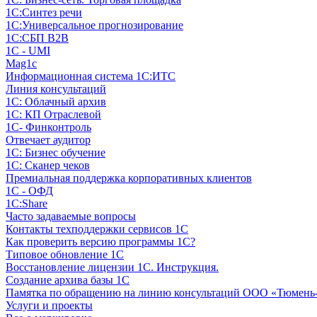
1С:Синтез речи
1С:Универсальное прогнозирование
1С:СБП B2B
1C - UMI
Mag1c
Информационная система 1С:ИТС
Линия консультаций
1С: Облачный архив
1С: КП Отраслевой
1С- Финконтроль
Отвечает аудитор
1С: Бизнес обучение
1С: Сканер чеков
Премиальная поддержка корпоративных клиентов
1С - ОФД
1С:Share
Часто задаваемые вопросы
Контакты техподдержки сервисов 1С
Как проверить версию программы 1С?
Типовое обновление 1С
Восстановление лицензии 1С. Инструкция.
Создание архива базы 1С
Памятка по обращению на линию консультаций ООО «Тюмень
Услуги и проекты