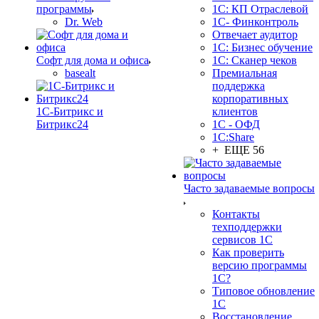
программы
1С: КП Отраслевой
Dr. Web
1С- Финконтроль
Отвечает аудитор
1С: Бизнес обучение
Софт для дома и офиса
1С: Сканер чеков
basealt
Премиальная
поддержка
корпоративных
1С-Битрикс и
клиентов
Битрикс24
1С - ОФД
1С:Share
+ ЕЩЕ 56
Часто задаваемые вопросы
Контакты
техподдержки
сервисов 1С
Как проверить
версию программы
1С?
Типовое обновление
1С
Восстановление