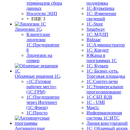
терминалов сбора
поддержка
данных
1С-Курьерика
Носители ЭЦП
1С: Изменение
+ ЕЩЕ 3
сведений
1C-Store
Лицензии 1С
Smartway
Клиентские
1С: МДЛП
лицензии
Bidzaar
1С:Предприятие
1С:Администратор
8
1С: Кредит
Лицензии на
ЮКаssа в
сервер
программах 1С
1С: Курьер
1С: Бизнес-сеть.
Облачные решения 1С
Торговая площадка
«1C:Готовое
1С:Синтез речи
рабочее место»
1С:Универсальное
(1С:ГРМ)
прогнозирование
1С:Предприятие
1С:СБП B2B
через Интернет
1C - UMI
(1С:Фреш)
Mag1c
1С:Просто
Информационная
система 1С:ИТС
Линия консультаций
Антивирусные
1С: Облачный архив