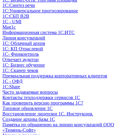
1С:Синтез речи
1С:Универсальное прогнозирование
1С:СБП B2B
1C - UMI
Mag1c
Информационная система 1С:ИТС
Линия консультаций
1С: Облачный архив
1С: КП Отраслевой
1С- Финконтроль
Отвечает аудитор
1С: Бизнес обучение
1С: Сканер чеков
Премиальная поддержка корпоративных клиентов
1С - ОФД
1С:Share
Часто задаваемые вопросы
Контакты техподдержки сервисов 1С
Как проверить версию программы 1С?
Типовое обновление 1С
Восстановление лицензии 1С. Инструкция.
Создание архива базы 1С
Памятка по обращению на линию консультаций ООО
«Тюмень-Софт»