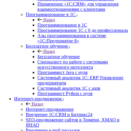
Применение «1С:CRM» для управления
взаимоотношениями с клиентами
Программирование в 1С
Назад
Программирование в 1С
Программирование 1С с 0 до профессионала
Азы программирования в системе
«1С:Предприятие 8»
Бесплатное обучение
Назад
Бесплатное обучение
Специалист по работе с системами
искусственного интеллекта
Программист Java с нуля
Системный аналитик 1С: ERP Управление
предприятием
Системный аналитик 1С с азов
Программист Python с нуля
Интернет-продвижение
Назад
Интернет-продвижение
Внедрение 1C:CRM и Битрикс24
SEO-продвижение сайтов в Тюмени, ХМАО и
ЯНАО
Внедрение e-mail рассылок