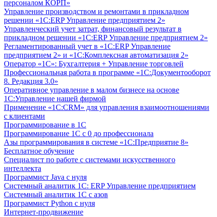
персоналом КОРП»
Управление производством и ремонтами в прикладном
решении «1С:ERP Управление предприятием 2»
Управленческий учет затрат, финансовый результат в
прикладном решении «1С:ERP Управление предприятием 2»
Регламентированный учет в «1С:ERP Управление
предприятием 2» и «1С:Комплексная автоматизация 2»
Оператор «1С»: Бухгалтерия + Управление торговлей
Профессиональная работа в программе «1С:Документооборот
8. Редакция 3.0»
Оперативное управление в малом бизнесе на основе
1С:Управление нашей фирмой
Применение «1С:CRM» для управления взаимоотношениями
с клиентами
Программирование в 1С
Программирование 1С с 0 до профессионала
Азы программирования в системе «1С:Предприятие 8»
Бесплатное обучение
Специалист по работе с системами искусственного
интеллекта
Программист Java с нуля
Системный аналитик 1С: ERP Управление предприятием
Системный аналитик 1С с азов
Программист Python с нуля
Интернет-продвижение