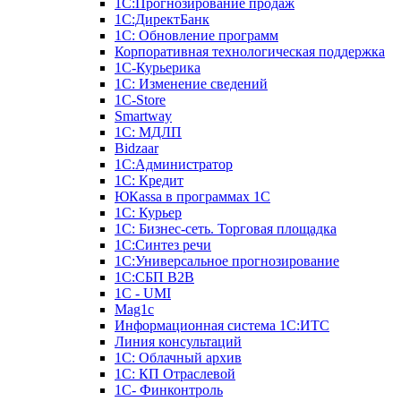
1С:Прогнозирование продаж
1С:ДиректБанк
1С: Обновление программ
Корпоративная технологическая поддержка
1С-Курьерика
1С: Изменение сведений
1C-Store
Smartway
1С: МДЛП
Bidzaar
1С:Администратор
1С: Кредит
ЮКаssа в программах 1С
1С: Курьер
1С: Бизнес-сеть. Торговая площадка
1С:Синтез речи
1С:Универсальное прогнозирование
1С:СБП B2B
1C - UMI
Mag1c
Информационная система 1С:ИТС
Линия консультаций
1С: Облачный архив
1С: КП Отраслевой
1С- Финконтроль