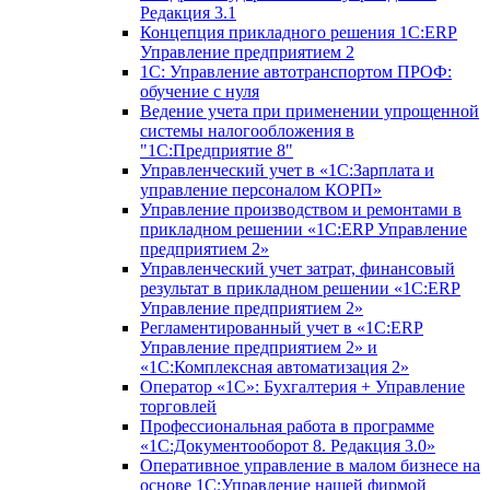
Редакция 3.1
Концепция прикладного решения 1С:ERP
Управление предприятием 2
1С: Управление автотранспортом ПРОФ:
обучение с нуля
Ведение учета при применении упрощенной
системы налогообложения в
"1С:Предприятие 8"
Управленческий учет в «1C:Зарплата и
управление персоналом КОРП»
Управление производством и ремонтами в
прикладном решении «1С:ERP Управление
предприятием 2»
Управленческий учет затрат, финансовый
результат в прикладном решении «1С:ERP
Управление предприятием 2»
Регламентированный учет в «1С:ERP
Управление предприятием 2» и
«1С:Комплексная автоматизация 2»
Оператор «1С»: Бухгалтерия + Управление
торговлей
Профессиональная работа в программе
«1С:Документооборот 8. Редакция 3.0»
Оперативное управление в малом бизнесе на
основе 1С:Управление нашей фирмой