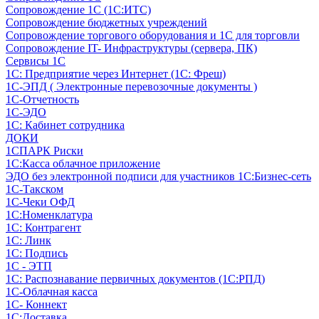
Сопровождение 1С (1С:ИТС)
Сопровождение бюджетных учреждений
Сопровождение торгового оборудования и 1С для торговли
Сопровождение IT- Инфраструктуры (сервера, ПК)
Сервисы 1С
1С: Предприятие через Интернет (1С: Фреш)
1С-ЭПД ( Электронные перевозочные документы )
1С-Отчетность
1С-ЭДО
1С: Кабинет сотрудника
ДОКИ
1СПАРК Риски
1С:Касса облачное приложение
ЭДО без электронной подписи для участников 1С:Бизнес-сеть
1С-Такском
1С-Чеки ОФД
1С:Номенклатура
1С: Контрагент
1С: Линк
1С: Подпись
1С - ЭТП
1С: Распознавание первичных документов (1С:РПД)
1С-Облачная касса
1С- Коннект
1С:Доставка