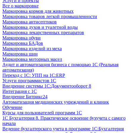
Услуги и проекты
Все о маркировке
Маркировка кормов для животных
Маркировка товаров легкой промышленности
Маркировка антисептиков
Маркировка духов и туалетной воды
Маркировка лекарственных препаратов
Маркировка обуви
Маркировка БАДов
Маркировка изделий из меха
Маркировка шин
Маркировка моторных масел
Аудит и автоматизация бизнеса с помощью 1С (Реальная
автоматизация)
Переход с 1С: УПП на 1С:ERP
Услуги программистов 1С
Внедрение системы 1С:Документооборот 8
Интеграция с 1С
Внедрение Битрикс24
Автоматизация медицинских учреждений и клиник
Обучение
Курсы для пользователей программ 1С
1С Бухгалтерия 8. Практическое освоение бухучета с самого
начала
Ведение бухгалтерского учета в программе 1С:Бухгалтерия