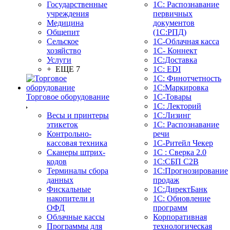
Государственные
1С: Распознавание
учреждения
первичных
Медицина
документов
Общепит
(1С:РПД)
Сельское
1С-Облачная касса
хозяйство
1С- Коннект
Услуги
1С:Доставка
+ ЕЩЕ 7
1С: EDI
1С: Финотчетность
1С:Маркировка
Торговое оборудование
1С-Товары
1С: Лекторий
Весы и принтеры
1С:Лизинг
этикеток
1С: Распознавание
Контрольно-
речи
кассовая техника
1C-Ритейл Чекер
Сканеры штрих-
1С : Сверка 2.0
кодов
1С:СБП C2B
Терминалы сбора
1С:Прогнозирование
данных
продаж
Фискальные
1С:ДиректБанк
накопители и
1С: Обновление
ОФД
программ
Облачные кассы
Корпоративная
Программы для
технологическая