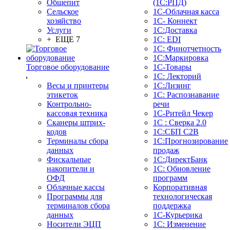
Общепит
(1С:РПД)
Сельское
1С-Облачная касса
хозяйство
1С- Коннект
Услуги
1С:Доставка
+ ЕЩЕ 7
1С: EDI
1С: Финотчетность
1С:Маркировка
Торговое оборудование
1С-Товары
1С: Лекторий
Весы и принтеры
1С:Лизинг
этикеток
1С: Распознавание
Контрольно-
речи
кассовая техника
1C-Ритейл Чекер
Сканеры штрих-
1С : Сверка 2.0
кодов
1С:СБП C2B
Терминалы сбора
1С:Прогнозирование
данных
продаж
Фискальные
1С:ДиректБанк
накопители и
1С: Обновление
ОФД
программ
Облачные кассы
Корпоративная
Программы для
технологическая
терминалов сбора
поддержка
данных
1С-Курьерика
Носители ЭЦП
1С: Изменение