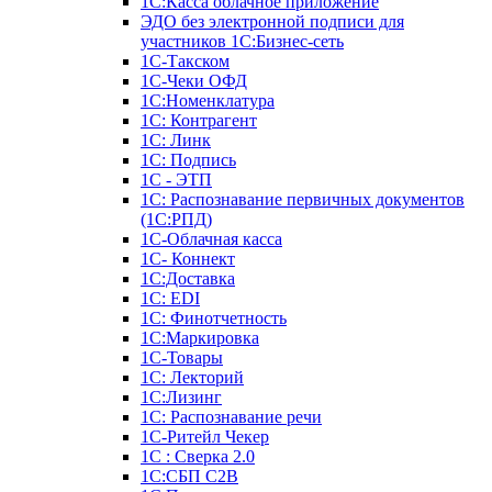
1С:Касса облачное приложение
ЭДО без электронной подписи для
участников 1С:Бизнес-сеть
1С-Такском
1С-Чеки ОФД
1С:Номенклатура
1С: Контрагент
1С: Линк
1С: Подпись
1С - ЭТП
1С: Распознавание первичных документов
(1С:РПД)
1С-Облачная касса
1С- Коннект
1С:Доставка
1С: EDI
1С: Финотчетность
1С:Маркировка
1С-Товары
1С: Лекторий
1С:Лизинг
1С: Распознавание речи
1C-Ритейл Чекер
1С : Сверка 2.0
1С:СБП C2B