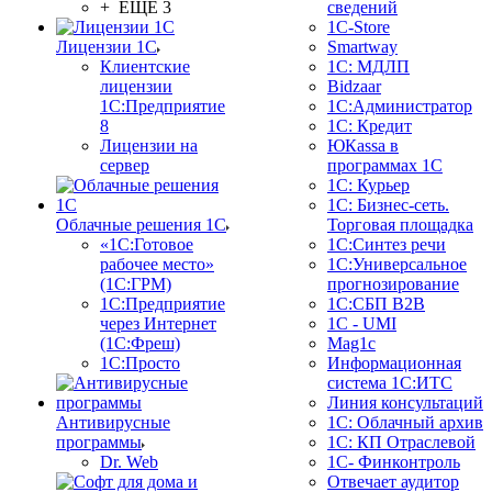
+ ЕЩЕ 3
сведений
1C-Store
Лицензии 1С
Smartway
Клиентские
1С: МДЛП
лицензии
Bidzaar
1С:Предприятие
1С:Администратор
8
1С: Кредит
Лицензии на
ЮКаssа в
сервер
программах 1С
1С: Курьер
1С: Бизнес-сеть.
Облачные решения 1С
Торговая площадка
«1C:Готовое
1С:Синтез речи
рабочее место»
1С:Универсальное
(1С:ГРМ)
прогнозирование
1С:Предприятие
1С:СБП B2B
через Интернет
1C - UMI
(1С:Фреш)
Mag1c
1С:Просто
Информационная
система 1С:ИТС
Линия консультаций
Антивирусные
1С: Облачный архив
программы
1С: КП Отраслевой
Dr. Web
1С- Финконтроль
Отвечает аудитор