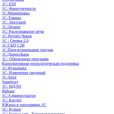
1С: EDI
1С: Финотчетность
1С:Маркировка
1С-Товары
1С: Лекторий
1С:Лизинг
1С: Распознавание речи
1C-Ритейл Чекер
1С : Сверка 2.0
1С:СБП C2B
1С:Прогнозирование продаж
1С:ДиректБанк
1С: Обновление программ
Корпоративная технологическая поддержка
1С-Курьерика
1С: Изменение сведений
1C-Store
Smartway
1С: МДЛП
Bidzaar
1С:Администратор
1С: Кредит
ЮКаssа в программах 1С
1С: Курьер
1С: Бизнес-сеть. Торговая площадка