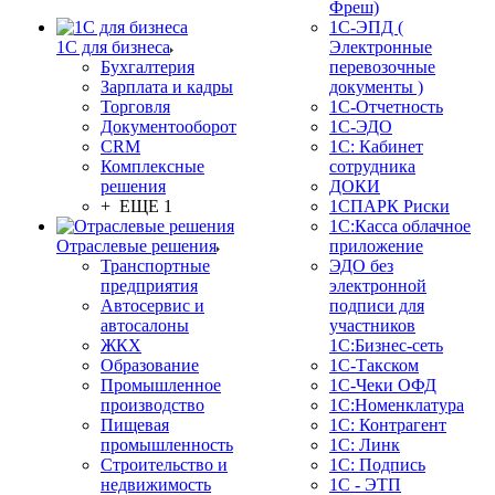
Фреш)
1С-ЭПД (
1С для бизнеса
Электронные
Бухгалтерия
перевозочные
Зарплата и кадры
документы )
Торговля
1С-Отчетность
Документооборот
1С-ЭДО
CRM
1С: Кабинет
Комплексные
сотрудника
решения
ДОКИ
+ ЕЩЕ 1
1СПАРК Риски
1С:Касса облачное
Отраслевые решения
приложение
Транспортные
ЭДО без
предприятия
электронной
Автосервис и
подписи для
автосалоны
участников
ЖКХ
1С:Бизнес-сеть
Образование
1С-Такском
Промышленное
1С-Чеки ОФД
производство
1С:Номенклатура
Пищевая
1С: Контрагент
промышленность
1С: Линк
Строительство и
1С: Подпись
недвижимость
1С - ЭТП