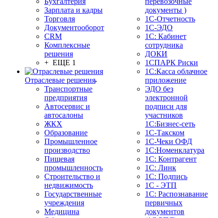
Бухгалтерия
перевозочные
Зарплата и кадры
документы )
Торговля
1С-Отчетность
Документооборот
1С-ЭДО
CRM
1С: Кабинет
Комплексные
сотрудника
решения
ДОКИ
+ ЕЩЕ 1
1СПАРК Риски
1С:Касса облачное
Отраслевые решения
приложение
Транспортные
ЭДО без
предприятия
электронной
Автосервис и
подписи для
автосалоны
участников
ЖКХ
1С:Бизнес-сеть
Образование
1С-Такском
Промышленное
1С-Чеки ОФД
производство
1С:Номенклатура
Пищевая
1С: Контрагент
промышленность
1С: Линк
Строительство и
1С: Подпись
недвижимость
1С - ЭТП
Государственные
1С: Распознавание
учреждения
первичных
Медицина
документов