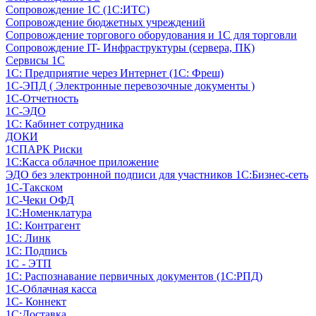
Сопровождение 1С (1С:ИТС)
Сопровождение бюджетных учреждений
Сопровождение торгового оборудования и 1С для торговли
Сопровождение IT- Инфраструктуры (сервера, ПК)
Сервисы 1С
1С: Предприятие через Интернет (1С: Фреш)
1С-ЭПД ( Электронные перевозочные документы )
1С-Отчетность
1С-ЭДО
1С: Кабинет сотрудника
ДОКИ
1СПАРК Риски
1С:Касса облачное приложение
ЭДО без электронной подписи для участников 1С:Бизнес-сеть
1С-Такском
1С-Чеки ОФД
1С:Номенклатура
1С: Контрагент
1С: Линк
1С: Подпись
1С - ЭТП
1С: Распознавание первичных документов (1С:РПД)
1С-Облачная касса
1С- Коннект
1С:Доставка