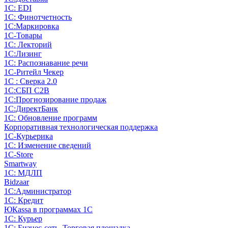
1С: EDI
1С: Финотчетность
1С:Маркировка
1С-Товары
1С: Лекторий
1С:Лизинг
1С: Распознавание речи
1C-Ритейл Чекер
1С : Сверка 2.0
1С:СБП C2B
1С:Прогнозирование продаж
1С:ДиректБанк
1С: Обновление программ
Корпоративная технологическая поддержка
1С-Курьерика
1С: Изменение сведений
1C-Store
Smartway
1С: МДЛП
Bidzaar
1С:Администратор
1С: Кредит
ЮКаssа в программах 1С
1С: Курьер
1С: Бизнес-сеть. Торговая площадка