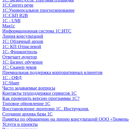
1С:Синтез речи
1С:Универсальное прогнозирование
1С:СБП B2B
1C - UMI
Mag1c
Информационная система 1С:ИТС
Линия консультаций
1С: Облачный архив
1С: КП Отраслевой
1С- Финконтроль
Отвечает аудитор
1С: Бизнес обучение
1С: Сканер чеков
Премиальная поддержка корпоративных клиентов
1С - ОФД
1С:Share
Часто задаваемые вопросы
Контакты техподдержки сервисов 1С
Как проверить версию программы 1С?
Типовое обновление 1С
Восстановление лицензии 1С. Инструкция.
Создание архива базы 1С
Памятка по обращению на линию консультаций ООО «Тюмень
Услуги и проекты