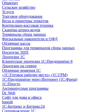
Общепит
Сельское хозяйство
Услуги
Торговое оборудование
Весы и принтеры этикеток
Контрольно-кассовая техника
Сканеры штрих-кодов
Терминалы сбора данных
Фискальные накопители и ОФД
Облачные кассы
Программы для терминалов сбора данных
Носители ЭЦП
Лицензии 1С
Клиентские лицензии 1С:Предприятие 8
Лицензии на сервер
Облачные решения 1С
«1C:Готовое рабочее место» (1С:ГРМ)
1С:Предприятие через Интернет (1С:Фреш)
1С:Просто
Антивирусные программы
Dr. Web
Софт для дома и офиса
basealt
1С-Битрикс и Битрикс24
Сопровождение 1С