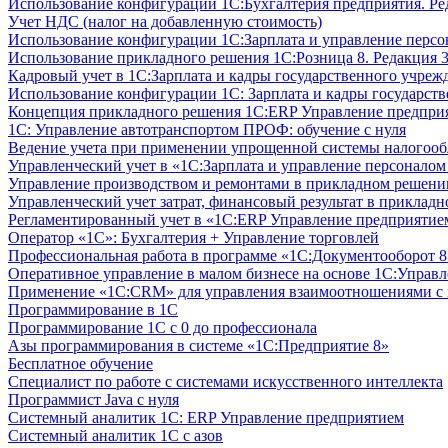
Использование конфигурации 1С:Бухгалтерия предприятия. Ре
Учет НДС (налог на добавленную стоимость)
Использование конфигурации 1С:Зарплата и управление персон
Использование прикладного решения 1С:Розница 8. Редакция 3
Кадровый учет в 1С:Зарплата и кадры государственного учрежд
Использование конфигурации ‎1С: Зарплата и кадры государств
Концепция прикладного решения 1С:ERP Управление предпри
1С: Управление автотранспортом ПРОФ: обучение с нуля
Ведение учета при применении упрощенной системы налогооб
Управленческий учет в «1C:Зарплата и управление персонало
Управление производством и ремонтами в прикладном решени
Управленческий учет затрат, финансовый результат в прикла
Регламентированный учет в «1С:ERP Управление предприятием
Оператор «1С»: Бухгалтерия + Управление торговлей
Профессиональная работа в программе «1С:Документооборот 8.
Оперативное управление в малом бизнесе на основе 1С:Управ
Применение «1С:CRM» для управления взаимоотношениями с
Программирование в 1С
Программирование 1С с 0 до профессионала
Азы программирования в системе «1С:Предприятие 8»
Бесплатное обучение
Специалист по работе с системами искусственного интеллекта
Программист Java с нуля
Системный аналитик 1С: ERP Управление предприятием
Системный аналитик 1С с азов