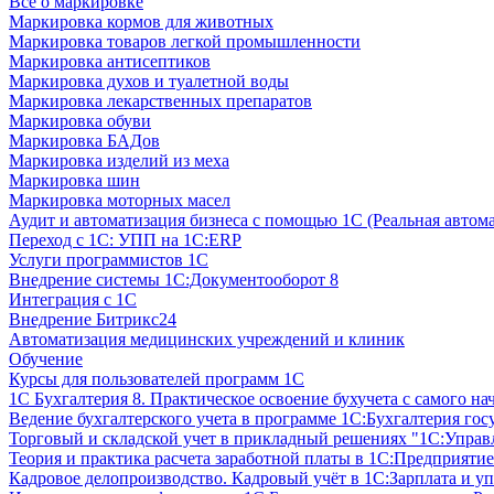
Все о маркировке
Маркировка кормов для животных
Маркировка товаров легкой промышленности
Маркировка антисептиков
Маркировка духов и туалетной воды
Маркировка лекарственных препаратов
Маркировка обуви
Маркировка БАДов
Маркировка изделий из меха
Маркировка шин
Маркировка моторных масел
Аудит и автоматизация бизнеса с помощью 1С (Реальная автом
Переход с 1С: УПП на 1С:ERP
Услуги программистов 1С
Внедрение системы 1С:Документооборот 8
Интеграция с 1С
Внедрение Битрикс24
Автоматизация медицинских учреждений и клиник
Обучение
Курсы для пользователей программ 1С
1С Бухгалтерия 8. Практическое освоение бухучета с самого на
Ведение бухгалтерского учета в программе 1С:Бухгалтерия гос
Торговый и складской учет в прикладный решениях "1С:Управл
Теория и практика расчета заработной платы в 1С:Предприятие
Кадровое делопроизводство. Кадровый учёт в 1С:Зарплата и уп