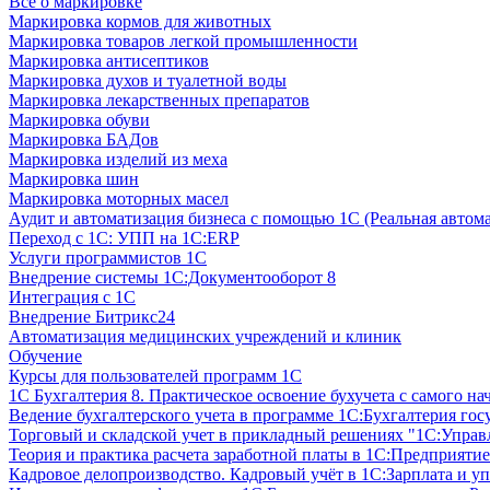
Все о маркировке
Маркировка кормов для животных
Маркировка товаров легкой промышленности
Маркировка антисептиков
Маркировка духов и туалетной воды
Маркировка лекарственных препаратов
Маркировка обуви
Маркировка БАДов
Маркировка изделий из меха
Маркировка шин
Маркировка моторных масел
Аудит и автоматизация бизнеса с помощью 1С (Реальная автом
Переход с 1С: УПП на 1С:ERP
Услуги программистов 1С
Внедрение системы 1С:Документооборот 8
Интеграция с 1С
Внедрение Битрикс24
Автоматизация медицинских учреждений и клиник
Обучение
Курсы для пользователей программ 1С
1С Бухгалтерия 8. Практическое освоение бухучета с самого на
Ведение бухгалтерского учета в программе 1С:Бухгалтерия гос
Торговый и складской учет в прикладный решениях "1С:Управл
Теория и практика расчета заработной платы в 1С:Предприятие
Кадровое делопроизводство. Кадровый учёт в 1С:Зарплата и уп