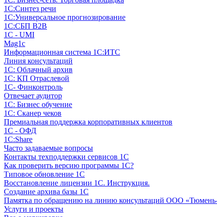
1С:Синтез речи
1С:Универсальное прогнозирование
1С:СБП B2B
1C - UMI
Mag1c
Информационная система 1С:ИТС
Линия консультаций
1С: Облачный архив
1С: КП Отраслевой
1С- Финконтроль
Отвечает аудитор
1С: Бизнес обучение
1С: Сканер чеков
Премиальная поддержка корпоративных клиентов
1С - ОФД
1С:Share
Часто задаваемые вопросы
Контакты техподдержки сервисов 1С
Как проверить версию программы 1С?
Типовое обновление 1С
Восстановление лицензии 1С. Инструкция.
Создание архива базы 1С
Памятка по обращению на линию консультаций ООО «Тюмень
Услуги и проекты