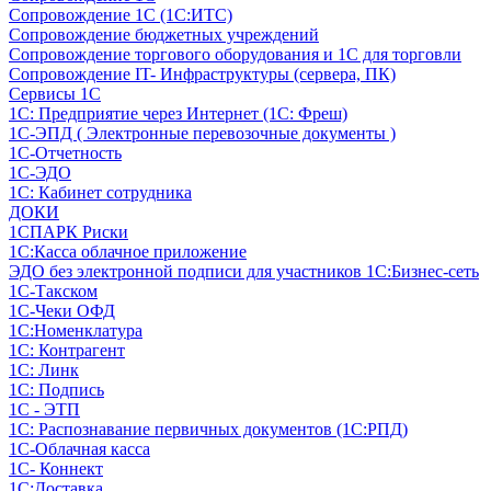
Сопровождение 1С (1С:ИТС)
Сопровождение бюджетных учреждений
Сопровождение торгового оборудования и 1С для торговли
Сопровождение IT- Инфраструктуры (сервера, ПК)
Сервисы 1С
1С: Предприятие через Интернет (1С: Фреш)
1С-ЭПД ( Электронные перевозочные документы )
1С-Отчетность
1С-ЭДО
1С: Кабинет сотрудника
ДОКИ
1СПАРК Риски
1С:Касса облачное приложение
ЭДО без электронной подписи для участников 1С:Бизнес-сеть
1С-Такском
1С-Чеки ОФД
1С:Номенклатура
1С: Контрагент
1С: Линк
1С: Подпись
1С - ЭТП
1С: Распознавание первичных документов (1С:РПД)
1С-Облачная касса
1С- Коннект
1С:Доставка