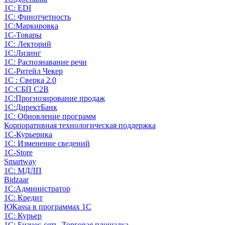
1С: EDI
1С: Финотчетность
1С:Маркировка
1С-Товары
1С: Лекторий
1С:Лизинг
1С: Распознавание речи
1C-Ритейл Чекер
1С : Сверка 2.0
1С:СБП C2B
1С:Прогнозирование продаж
1С:ДиректБанк
1С: Обновление программ
Корпоративная технологическая поддержка
1С-Курьерика
1С: Изменение сведений
1C-Store
Smartway
1С: МДЛП
Bidzaar
1С:Администратор
1С: Кредит
ЮКаssа в программах 1С
1С: Курьер
1С: Бизнес-сеть. Торговая площадка