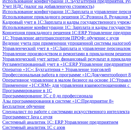
Использование конфигурации 1С:Бухгалтерия предприятия. Ре
Учет НДС (налог на добавленную стоимость)
Использование конфигурации 1С:Зарплата и управление персон
Использование прикладного решения 1С:Розница 8. Редакция 3
Кадровый учет в 1С:Зарплата и кадры государственного учрежд
Использование конфигурации ‎1С: Зарплата и кадры государств
Концепция прикладного решения 1С:ERP Управление предпри
1С: Управление автотранспортом ПРОФ: обучение с нуля
Ведение учета при применении упрощенной системы налогооб
Управленческий учет в «1C:Зарплата и управление персонало
Управление производством и ремонтами в прикладном решени
Управленческий учет затрат, финансовый результат в прикла
Регламентированный учет в «1С:ERP Управление предприятием
Оператор «1С»: Бухгалтерия + Управление торговлей
Профессиональная работа в программе «1С:Документооборот 8.
Оперативное управление в малом бизнесе на основе 1С:Управ
Применение «1С:CRM» для управления взаимоотношениями с
Программирование в 1С
Программирование 1С с 0 до профессионала
Азы программирования в системе «1С:Предприятие 8»
Бесплатное обучение
Специалист по работе с системами искусственного интеллекта
Программист Java с нуля
Системный аналитик 1С: ERP Управление предприятием
Системный аналитик 1С с азов