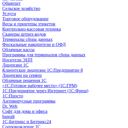
Общепит
Сельское хозяйство
Услуги
Торговое оборудование
Весы и принтеры этикеток
Контрольно-кассовая техника
Сканеры штрих-кодов
Терминалы сбора данных
Фискальные накопители и ОФД
Облачные кассы
Программы для терминалов сбора данных
Носители ЭЦП
Лицензии 1С
Клиентские лицензии 1С:Предприятие 8
Лицензии на сервер
Облачные решения 1С
«1C:Готовое рабочее место» (1С:ГРМ)
1С:Предприятие через Интернет (1С:Фреш)
1С:Просто
Антивирусные программы
Dr. Web
Софт для дома и офиса
basealt
1С-Битрикс и Битрикс24
Сопровождение 1С