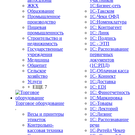
автосалоны
участников
ЖКХ
1С:Бизнес-сеть
Образование
1С-Такском
Промышленное
1С-Чеки ОФД
производство
1С:Номенклатура
Пищевая
1С: Контрагент
промышленность
1С: Линк
Строительство и
1С: Подпись
недвижимость
1С - ЭТП
Государственные
1С: Распознавание
учреждения
первичных
Медицина
документов
Общепит
(1С:РПД)
Сельское
1С-Облачная касса
хозяйство
1С- Коннект
Услуги
1С:Доставка
+ ЕЩЕ 7
1С: EDI
1С: Финотчетность
1С:Маркировка
Торговое оборудование
1С-Товары
1С: Лекторий
Весы и принтеры
1С:Лизинг
этикеток
1С: Распознавание
Контрольно-
речи
кассовая техника
1C-Ритейл Чекер