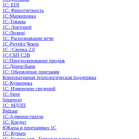
1С: EDI
1С: Финотчетность
1С:Маркировка
1С-Товары
1С: Лекторий
1С:Лизинг
1С: Распознавание речи
1C-Ритейл Чекер
1С : Сверка 2.0
1С:СБП C2B
1С:Прогнозирование продаж
1С:ДиректБанк
1С: Обновление программ
Корпоративная технологическая поддержка
1С-Курьерика
1С: Изменение сведений
1C-Store
Smartway
1С: МДЛП
Bidzaar
1С:Администратор
1С: Кредит
ЮКаssа в программах 1С
1С: Курьер
1С: Бизнес-сеть. Торговая площадка