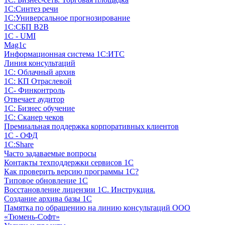
1С:Синтез речи
1С:Универсальное прогнозирование
1С:СБП B2B
1C - UMI
Mag1c
Информационная система 1С:ИТС
Линия консультаций
1С: Облачный архив
1С: КП Отраслевой
1С- Финконтроль
Отвечает аудитор
1С: Бизнес обучение
1С: Сканер чеков
Премиальная поддержка корпоративных клиентов
1С - ОФД
1С:Share
Часто задаваемые вопросы
Контакты техподдержки сервисов 1С
Как проверить версию программы 1С?
Типовое обновление 1С
Восстановление лицензии 1С. Инструкция.
Создание архива базы 1С
Памятка по обращению на линию консультаций ООО
«Тюмень-Софт»