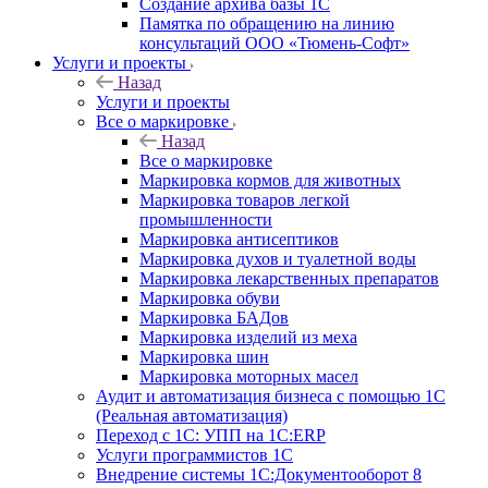
Создание архива базы 1С
Памятка по обращению на линию
консультаций ООО «Тюмень-Софт»
Услуги и проекты
Назад
Услуги и проекты
Все о маркировке
Назад
Все о маркировке
Маркировка кормов для животных
Маркировка товаров легкой
промышленности
Маркировка антисептиков
Маркировка духов и туалетной воды
Маркировка лекарственных препаратов
Маркировка обуви
Маркировка БАДов
Маркировка изделий из меха
Маркировка шин
Маркировка моторных масел
Аудит и автоматизация бизнеса с помощью 1С
(Реальная автоматизация)
Переход с 1С: УПП на 1С:ERP
Услуги программистов 1С
Внедрение системы 1С:Документооборот 8