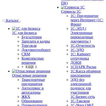
ПК)
Сервисы 1С
1С: Предприятие
через Интернет (1С:
Каталог
Фреш)
1С-ЭПД (
1С для бизнеса
Электронные
Бухгалтерия
перевозочные
Зарплата и кадры
документы )
Торговля
1С-Отчетность
Документооборот
1С-ЭДО
CRM
1С: Кабинет
Комплексные
сотрудника
решения
ДОКИ
+ ЕЩЕ 1
1СПАРК Риски
1С:Касса облачное
Отраслевые решения
приложение
Транспортные
ЭДО без
предприятия
электронной
Автосервис и
подписи для
автосалоны
участников
ЖКХ
1С:Бизнес-сеть
Образование
1С-Такском
Промышленное
1С-Чеки ОФД