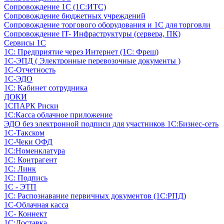
Сопровождение 1С (1С:ИТС)
Сопровождение бюджетных учреждений
Сопровождение торгового оборудования и 1С для торговли
Сопровождение IT- Инфраструктуры (сервера, ПК)
Сервисы 1С
1С: Предприятие через Интернет (1С: Фреш)
1С-ЭПД ( Электронные перевозочные документы )
1С-Отчетность
1С-ЭДО
1С: Кабинет сотрудника
ДОКИ
1СПАРК Риски
1С:Касса облачное приложение
ЭДО без электронной подписи для участников 1С:Бизнес-сеть
1С-Такском
1С-Чеки ОФД
1С:Номенклатура
1С: Контрагент
1С: Линк
1С: Подпись
1С - ЭТП
1С: Распознавание первичных документов (1С:РПД)
1С-Облачная касса
1С- Коннект
1С:Доставка