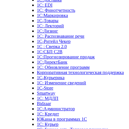
1С: EDI
1С: Финотчетность
1С:Маркировка
1С-Товары
1С: Лекторий
1С:Лизинг
1С: Распознавание речи
1C-Ритейл Чекер
1С : Сверка 2.0
1С:СБП C2B
1С:Прогнозирование продаж
1С:ДиректБанк
1С: Обновление программ
Корпоративная технологическая поддержка
1С-Курьерика
1С: Изменение сведений
1C-Store
Smartway
1С: МДЛП
Bidzaar
1С:Администратор
1С: Кредит
ЮКаssа в программах 1С
1С: Курьер