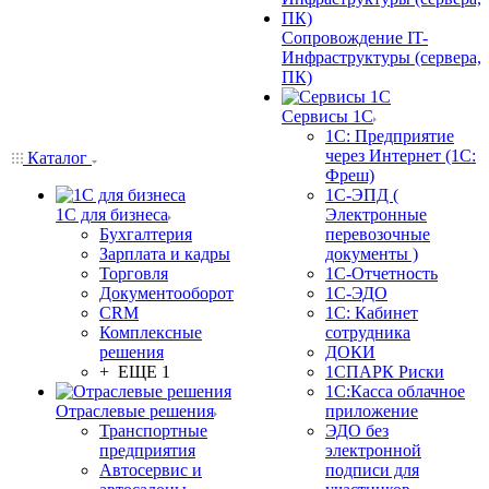
Сопровождение IT-
Инфраструктуры (сервера,
ПК)
Сервисы 1С
1С: Предприятие
через Интернет (1С:
Каталог
Фреш)
1С-ЭПД (
1С для бизнеса
Электронные
Бухгалтерия
перевозочные
Зарплата и кадры
документы )
Торговля
1С-Отчетность
Документооборот
1С-ЭДО
CRM
1С: Кабинет
Комплексные
сотрудника
решения
ДОКИ
+ ЕЩЕ 1
1СПАРК Риски
1С:Касса облачное
Отраслевые решения
приложение
Транспортные
ЭДО без
предприятия
электронной
Автосервис и
подписи для