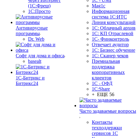
через Интернет
1C - UMI
(1С:Фреш)
Mag1c
1С:Просто
Информационная
система 1С:ИТС
Линия консультаций
Антивирусные
1С: Облачный архив
программы
1С: КП Отраслевой
Dr. Web
1С- Финконтроль
Отвечает аудитор
1С: Бизнес обучение
Софт для дома и офиса
1С: Сканер чеков
basealt
Премиальная
поддержка
корпоративных
1С-Битрикс и
клиентов
Битрикс24
1С - ОФД
1С:Share
+ ЕЩЕ 56
Часто задаваемые вопросы
Контакты
техподдержки
сервисов 1С