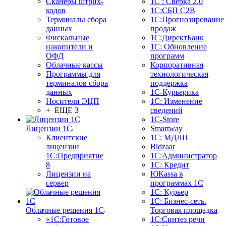
Сканеры штрих-
1С : Сверка 2.0
кодов
1С:СБП C2B
Терминалы сбора
1С:Прогнозирование
данных
продаж
Фискальные
1С:ДиректБанк
накопители и
1С: Обновление
ОФД
программ
Облачные кассы
Корпоративная
Программы для
технологическая
терминалов сбора
поддержка
данных
1С-Курьерика
Носители ЭЦП
1С: Изменение
+ ЕЩЕ 3
сведений
1C-Store
Лицензии 1С
Smartway
Клиентские
1С: МДЛП
лицензии
Bidzaar
1С:Предприятие
1С:Администратор
8
1С: Кредит
Лицензии на
ЮКаssа в
сервер
программах 1С
1С: Курьер
1С: Бизнес-сеть.
Облачные решения 1С
Торговая площадка
«1C:Готовое
1С:Синтез речи