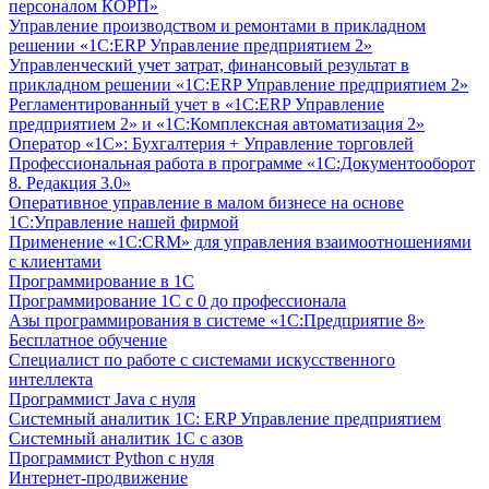
персоналом КОРП»
Управление производством и ремонтами в прикладном
решении «1С:ERP Управление предприятием 2»
Управленческий учет затрат, финансовый результат в
прикладном решении «1С:ERP Управление предприятием 2»
Регламентированный учет в «1С:ERP Управление
предприятием 2» и «1С:Комплексная автоматизация 2»
Оператор «1С»: Бухгалтерия + Управление торговлей
Профессиональная работа в программе «1С:Документооборот
8. Редакция 3.0»
Оперативное управление в малом бизнесе на основе
1С:Управление нашей фирмой
Применение «1С:CRM» для управления взаимоотношениями
с клиентами
Программирование в 1С
Программирование 1С с 0 до профессионала
Азы программирования в системе «1С:Предприятие 8»
Бесплатное обучение
Специалист по работе с системами искусственного
интеллекта
Программист Java с нуля
Системный аналитик 1С: ERP Управление предприятием
Системный аналитик 1С с азов
Программист Python с нуля
Интернет-продвижение