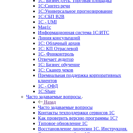
1С: Бизнес-сеть. Торговая площадка
1С:Синтез речи
1С:Универсальное прогнозирование
1С:СБП B2B
1C - UMI
Mag1c
Информационная система 1С:ИТС
Линия консультаций
1С: Облачный архив
1С: КП Отраслевой
1С- Финконтроль
Отвечает аудитор
1С: Бизнес обучение
1С: Сканер чеков
Премиальная поддержка корпоративных
клиентов
1С - ОФД
1С:Share
Часто задаваемые вопросы
Назад
Часто задаваемые вопросы
Контакты техподдержки сервисов 1С
Как проверить версию программы 1С?
Типовое обновление 1С
Восстановление лицензии 1С. Инструкция.