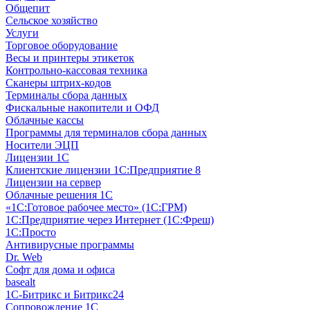
Общепит
Сельское хозяйство
Услуги
Торговое оборудование
Весы и принтеры этикеток
Контрольно-кассовая техника
Сканеры штрих-кодов
Терминалы сбора данных
Фискальные накопители и ОФД
Облачные кассы
Программы для терминалов сбора данных
Носители ЭЦП
Лицензии 1С
Клиентские лицензии 1С:Предприятие 8
Лицензии на сервер
Облачные решения 1С
«1C:Готовое рабочее место» (1С:ГРМ)
1С:Предприятие через Интернет (1С:Фреш)
1С:Просто
Антивирусные программы
Dr. Web
Софт для дома и офиса
basealt
1С-Битрикс и Битрикс24
Сопровождение 1С