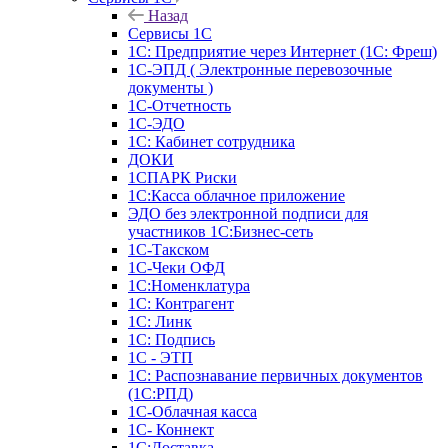
Назад
Сервисы 1С
1С: Предприятие через Интернет (1С: Фреш)
1С-ЭПД ( Электронные перевозочные
документы )
1С-Отчетность
1С-ЭДО
1С: Кабинет сотрудника
ДОКИ
1СПАРК Риски
1С:Касса облачное приложение
ЭДО без электронной подписи для
участников 1С:Бизнес-сеть
1С-Такском
1С-Чеки ОФД
1С:Номенклатура
1С: Контрагент
1С: Линк
1С: Подпись
1С - ЭТП
1С: Распознавание первичных документов
(1С:РПД)
1С-Облачная касса
1С- Коннект
1С:Доставка