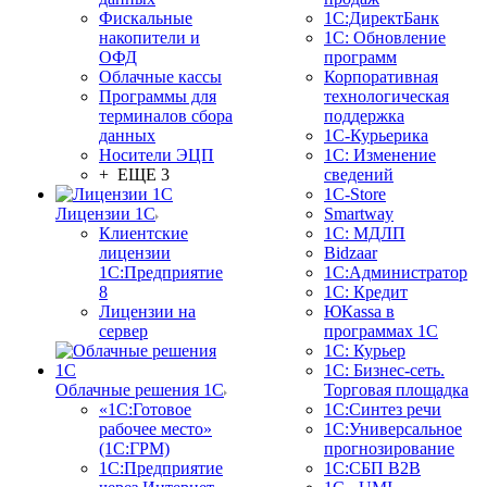
Фискальные
1С:ДиректБанк
накопители и
1С: Обновление
ОФД
программ
Облачные кассы
Корпоративная
Программы для
технологическая
терминалов сбора
поддержка
данных
1С-Курьерика
Носители ЭЦП
1С: Изменение
+ ЕЩЕ 3
сведений
1C-Store
Лицензии 1С
Smartway
Клиентские
1С: МДЛП
лицензии
Bidzaar
1С:Предприятие
1С:Администратор
8
1С: Кредит
Лицензии на
ЮКаssа в
сервер
программах 1С
1С: Курьер
1С: Бизнес-сеть.
Облачные решения 1С
Торговая площадка
«1C:Готовое
1С:Синтез речи
рабочее место»
1С:Универсальное
(1С:ГРМ)
прогнозирование
1С:Предприятие
1С:СБП B2B