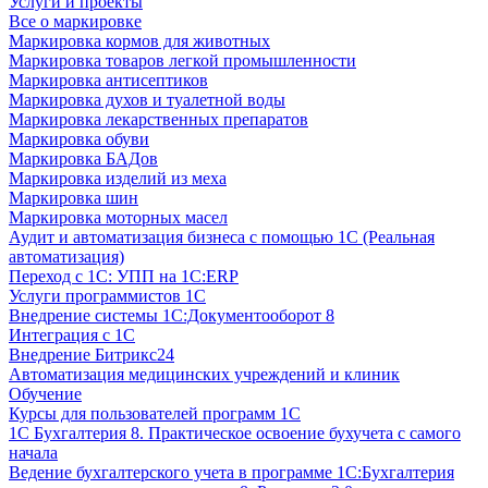
Услуги и проекты
Все о маркировке
Маркировка кормов для животных
Маркировка товаров легкой промышленности
Маркировка антисептиков
Маркировка духов и туалетной воды
Маркировка лекарственных препаратов
Маркировка обуви
Маркировка БАДов
Маркировка изделий из меха
Маркировка шин
Маркировка моторных масел
Аудит и автоматизация бизнеса с помощью 1С (Реальная
автоматизация)
Переход с 1С: УПП на 1С:ERP
Услуги программистов 1С
Внедрение системы 1С:Документооборот 8
Интеграция с 1С
Внедрение Битрикс24
Автоматизация медицинских учреждений и клиник
Обучение
Курсы для пользователей программ 1С
1С Бухгалтерия 8. Практическое освоение бухучета с самого
начала
Ведение бухгалтерского учета в программе 1С:Бухгалтерия