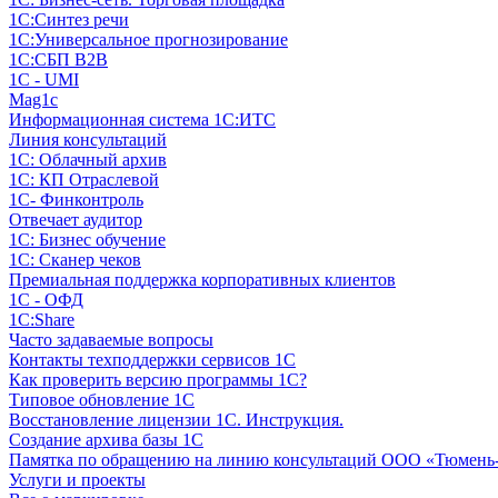
1С:Синтез речи
1С:Универсальное прогнозирование
1С:СБП B2B
1C - UMI
Mag1c
Информационная система 1С:ИТС
Линия консультаций
1С: Облачный архив
1С: КП Отраслевой
1С- Финконтроль
Отвечает аудитор
1С: Бизнес обучение
1С: Сканер чеков
Премиальная поддержка корпоративных клиентов
1С - ОФД
1С:Share
Часто задаваемые вопросы
Контакты техподдержки сервисов 1С
Как проверить версию программы 1С?
Типовое обновление 1С
Восстановление лицензии 1С. Инструкция.
Создание архива базы 1С
Памятка по обращению на линию консультаций ООО «Тюмень
Услуги и проекты