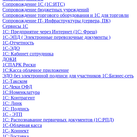
Сопровождение 1С (1С:ИТС)
Сопровождение бюджетных учреждений
Сопровождение торгового оборудования и 1С для торговли
Сопровождение IT- Инфраструктуры (сервера, ПК)
Сервисы 1С
1С: Предприятие через Интернет (1С: Фреш)
1С-ЭПД ( Электронные перевозочные документы )
1С-Отчетность
1С-ЭДО
1С: Кабинет сотрудника
ДОКИ
1СПАРК Риски
1С:Касса облачное приложение
ЭДО без электронной подписи для участников 1С:Бизнес-сеть
1С-Такском
1С-Чеки ОФД
1С:Номенклатура
1С: Контрагент
1С: Линк
1С: Подпись
1С - ЭТП
1С: Распознавание первичных документов (1С:РПД)
1С-Облачная касса
1С- Коннект
1С:Доставка