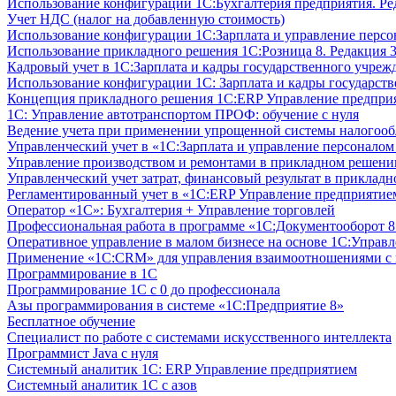
Использование конфигурации 1С:Бухгалтерия предприятия. Ре
Учет НДС (налог на добавленную стоимость)
Использование конфигурации 1С:Зарплата и управление персон
Использование прикладного решения 1С:Розница 8. Редакция 3
Кадровый учет в 1С:Зарплата и кадры государственного учрежд
Использование конфигурации ‎1С: Зарплата и кадры государств
Концепция прикладного решения 1С:ERP Управление предпри
1С: Управление автотранспортом ПРОФ: обучение с нуля
Ведение учета при применении упрощенной системы налогооб
Управленческий учет в «1C:Зарплата и управление персонало
Управление производством и ремонтами в прикладном решени
Управленческий учет затрат, финансовый результат в прикла
Регламентированный учет в «1С:ERP Управление предприятием
Оператор «1С»: Бухгалтерия + Управление торговлей
Профессиональная работа в программе «1С:Документооборот 8.
Оперативное управление в малом бизнесе на основе 1С:Управ
Применение «1С:CRM» для управления взаимоотношениями с
Программирование в 1С
Программирование 1С с 0 до профессионала
Азы программирования в системе «1С:Предприятие 8»
Бесплатное обучение
Специалист по работе с системами искусственного интеллекта
Программист Java с нуля
Системный аналитик 1С: ERP Управление предприятием
Системный аналитик 1С с азов