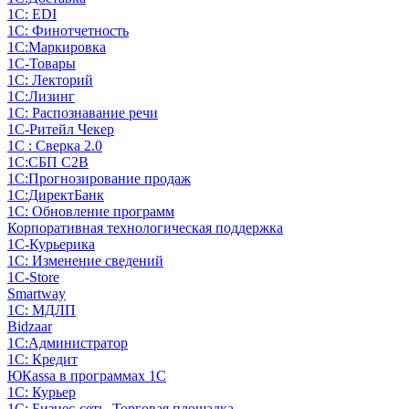
1С: EDI
1С: Финотчетность
1С:Маркировка
1С-Товары
1С: Лекторий
1С:Лизинг
1С: Распознавание речи
1C-Ритейл Чекер
1С : Сверка 2.0
1С:СБП C2B
1С:Прогнозирование продаж
1С:ДиректБанк
1С: Обновление программ
Корпоративная технологическая поддержка
1С-Курьерика
1С: Изменение сведений
1C-Store
Smartway
1С: МДЛП
Bidzaar
1С:Администратор
1С: Кредит
ЮКаssа в программах 1С
1С: Курьер
1С: Бизнес-сеть. Торговая площадка