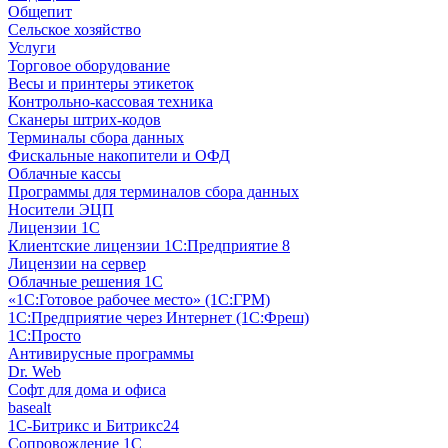
Общепит
Сельское хозяйство
Услуги
Торговое оборудование
Весы и принтеры этикеток
Контрольно-кассовая техника
Сканеры штрих-кодов
Терминалы сбора данных
Фискальные накопители и ОФД
Облачные кассы
Программы для терминалов сбора данных
Носители ЭЦП
Лицензии 1С
Клиентские лицензии 1С:Предприятие 8
Лицензии на сервер
Облачные решения 1С
«1C:Готовое рабочее место» (1С:ГРМ)
1С:Предприятие через Интернет (1С:Фреш)
1С:Просто
Антивирусные программы
Dr. Web
Софт для дома и офиса
basealt
1С-Битрикс и Битрикс24
Сопровождение 1С