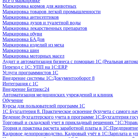
Все о маркировке
Маркировка кормов для животных
Маркировка товаров легкой промышленности
Маркировка антисептиков
Маркировка духов и туалетной воды
Маркировка лекарственных препаратов
Маркировка обуви
Маркировка БАДов
Маркировка изделий из меха
Маркировка шин
Маркировка моторных масел
Аудит и автоматизация бизнеса с помощью 1С (Реальная автом
Переход с 1С: УПП на 1С:ERP
Услуги программистов 1С
Внедрение системы 1С:Документооборот 8
Интеграция с 1С
Внедрение Битрикс24
Автоматизация медицинских учреждений и клиник
Обучение
Курсы для пользователей программ 1С
1С Бухгалтерия 8. Практическое освоение бухучета с самого на
Ведение бухгалтерского учета в программе 1С:Бухгалтерия гос
Торговый и складской учет в прикладный решениях "1С:Управл
Теория и практика расчета заработной платы в 1С:Предприятие
Кадровое делопроизводство. Кадровый учёт в 1С:Зарплата и уп