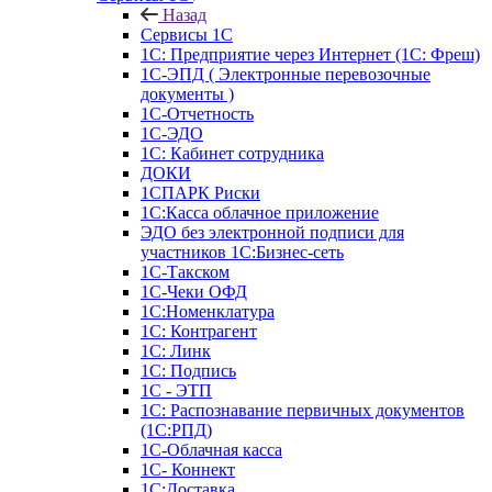
Назад
Сервисы 1С
1С: Предприятие через Интернет (1С: Фреш)
1С-ЭПД ( Электронные перевозочные
документы )
1С-Отчетность
1С-ЭДО
1С: Кабинет сотрудника
ДОКИ
1СПАРК Риски
1С:Касса облачное приложение
ЭДО без электронной подписи для
участников 1С:Бизнес-сеть
1С-Такском
1С-Чеки ОФД
1С:Номенклатура
1С: Контрагент
1С: Линк
1С: Подпись
1С - ЭТП
1С: Распознавание первичных документов
(1С:РПД)
1С-Облачная касса
1С- Коннект
1С:Доставка