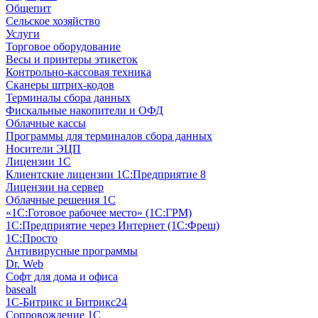
Общепит
Сельское хозяйство
Услуги
Торговое оборудование
Весы и принтеры этикеток
Контрольно-кассовая техника
Сканеры штрих-кодов
Терминалы сбора данных
Фискальные накопители и ОФД
Облачные кассы
Программы для терминалов сбора данных
Носители ЭЦП
Лицензии 1С
Клиентские лицензии 1С:Предприятие 8
Лицензии на сервер
Облачные решения 1С
«1C:Готовое рабочее место» (1С:ГРМ)
1С:Предприятие через Интернет (1С:Фреш)
1С:Просто
Антивирусные программы
Dr. Web
Софт для дома и офиса
basealt
1С-Битрикс и Битрикс24
Сопровождение 1С