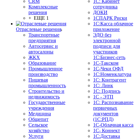
CRM
1С: Кабинет
Комплексные
сотрудника
решения
ДОКИ
+ ЕЩЕ 1
1СПАРК Риски
1С:Касса облачное
Отраслевые решения
приложение
Транспортные
ЭДО без
предприятия
электронной
Автосервис и
подписи для
автосалоны
участников
ЖКХ
1С:Бизнес-сеть
Образование
1С-Такском
Промышленное
1С-Чеки ОФД
производство
1С:Номенклатура
Пищевая
1С: Контрагент
промышленность
1С: Линк
Строительство и
1С: Подпись
недвижимость
1С - ЭТП
Государственные
1С: Распознавание
учреждения
первичных
Медицина
документов
Общепит
(1С:РПД)
Сельское
1С-Облачная касса
хозяйство
1С- Коннект
Услуги
1С:Доставка