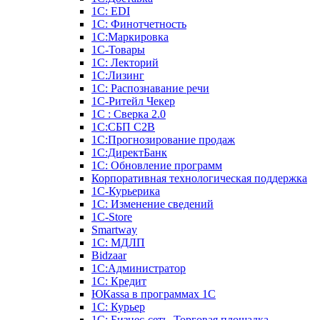
1С: EDI
1С: Финотчетность
1С:Маркировка
1С-Товары
1С: Лекторий
1С:Лизинг
1С: Распознавание речи
1C-Ритейл Чекер
1С : Сверка 2.0
1С:СБП C2B
1С:Прогнозирование продаж
1С:ДиректБанк
1С: Обновление программ
Корпоративная технологическая поддержка
1С-Курьерика
1С: Изменение сведений
1C-Store
Smartway
1С: МДЛП
Bidzaar
1С:Администратор
1С: Кредит
ЮКаssа в программах 1С
1С: Курьер
1С: Бизнес-сеть. Торговая площадка