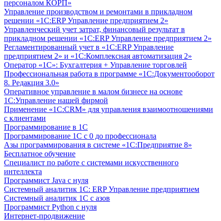
персоналом КОРП»
Управление производством и ремонтами в прикладном
решении «1С:ERP Управление предприятием 2»
Управленческий учет затрат, финансовый результат в
прикладном решении «1С:ERP Управление предприятием 2»
Регламентированный учет в «1С:ERP Управление
предприятием 2» и «1С:Комплексная автоматизация 2»
Оператор «1С»: Бухгалтерия + Управление торговлей
Профессиональная работа в программе «1С:Документооборот
8. Редакция 3.0»
Оперативное управление в малом бизнесе на основе
1С:Управление нашей фирмой
Применение «1С:CRM» для управления взаимоотношениями
с клиентами
Программирование в 1С
Программирование 1С с 0 до профессионала
Азы программирования в системе «1С:Предприятие 8»
Бесплатное обучение
Специалист по работе с системами искусственного
интеллекта
Программист Java с нуля
Системный аналитик 1С: ERP Управление предприятием
Системный аналитик 1С с азов
Программист Python с нуля
Интернет-продвижение