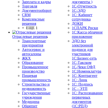
Зарплата и кадры
документы )
Торговля
1С-Отчетность
Документооборот
1С-ЭДО
CRM
1С: Кабинет
Комплексные
сотрудника
решения
ДОКИ
+ ЕЩЕ 1
1СПАРК Риски
1С:Касса облачное
Отраслевые решения
приложение
Транспортные
ЭДО без
предприятия
электронной
Автосервис и
подписи для
автосалоны
участников
ЖКХ
1С:Бизнес-сеть
Образование
1С-Такском
Промышленное
1С-Чеки ОФД
производство
1С:Номенклатура
Пищевая
1С: Контрагент
промышленность
1С: Линк
Строительство и
1С: Подпись
недвижимость
1С - ЭТП
Государственные
1С: Распознавание
учреждения
первичных
Медицина
документов
Общепит
(1С:РПД)