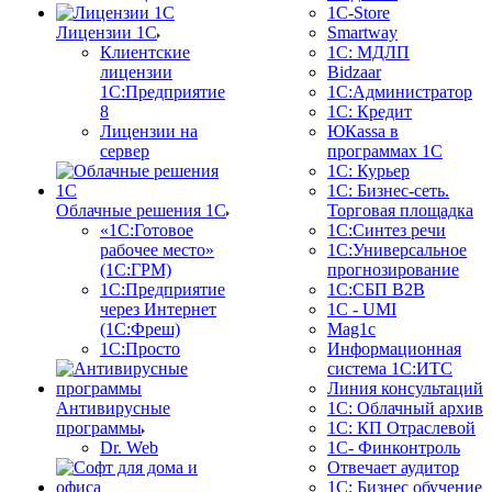
1C-Store
Лицензии 1С
Smartway
Клиентские
1С: МДЛП
лицензии
Bidzaar
1С:Предприятие
1С:Администратор
8
1С: Кредит
Лицензии на
ЮКаssа в
сервер
программах 1С
1С: Курьер
1С: Бизнес-сеть.
Облачные решения 1С
Торговая площадка
«1C:Готовое
1С:Синтез речи
рабочее место»
1С:Универсальное
(1С:ГРМ)
прогнозирование
1С:Предприятие
1С:СБП B2B
через Интернет
1C - UMI
(1С:Фреш)
Mag1c
1С:Просто
Информационная
система 1С:ИТС
Линия консультаций
Антивирусные
1С: Облачный архив
программы
1С: КП Отраслевой
Dr. Web
1С- Финконтроль
Отвечает аудитор
1С: Бизнес обучение