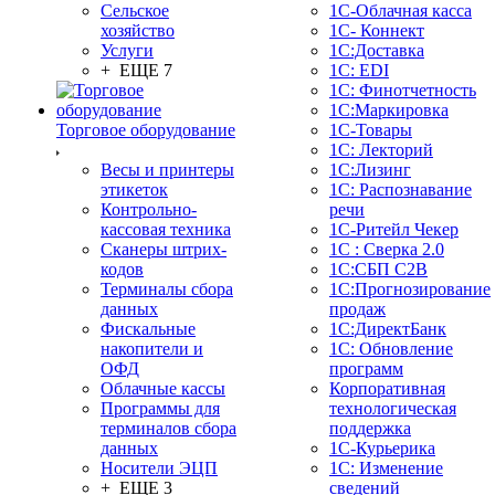
Сельское
1С-Облачная касса
хозяйство
1С- Коннект
Услуги
1С:Доставка
+ ЕЩЕ 7
1С: EDI
1С: Финотчетность
1С:Маркировка
Торговое оборудование
1С-Товары
1С: Лекторий
Весы и принтеры
1С:Лизинг
этикеток
1С: Распознавание
Контрольно-
речи
кассовая техника
1C-Ритейл Чекер
Сканеры штрих-
1С : Сверка 2.0
кодов
1С:СБП C2B
Терминалы сбора
1С:Прогнозирование
данных
продаж
Фискальные
1С:ДиректБанк
накопители и
1С: Обновление
ОФД
программ
Облачные кассы
Корпоративная
Программы для
технологическая
терминалов сбора
поддержка
данных
1С-Курьерика
Носители ЭЦП
1С: Изменение
+ ЕЩЕ 3
сведений