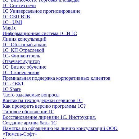
1С:Синтез речи
1С:Универсальное прогнозирование
1С:СБП B2B
1C - UMI
Mag1c
Информационная система 1С:ИТС
Линия консультаций
1С: Облачный архив
1С: КП Отраслевой
1С- Финконтроль
Отвечает аудитор
1С: Бизнес обучение
1С: Сканер чеков
Премиальная поддержка корпоративных клиентов
1С - ОФД
1С:Share
Часто задаваемые вопросы
Контакты техподдержки сервисов 1С
Как проверить версию программы 1С?
Типовое обновление 1С
Восстановление лицензии 1С. Инструкция.
Создание архива базы 1С
Памятка по обращению на линию консультаций ООО
«Тюмень-Софт»