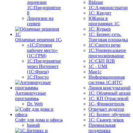
лицензии
Bidzaar
1С:Предприятие
1С:Администратор
8
1С: Кредит
Лицензии на
ЮКаssа в
сервер
программах 1С
1С: Курьер
1С: Бизнес-сеть.
Облачные решения 1С
Торговая площадка
«1C:Готовое
1С:Синтез речи
рабочее место»
1С:Универсальное
(1С:ГРМ)
прогнозирование
1С:Предприятие
1С:СБП B2B
через Интернет
1C - UMI
(1С:Фреш)
Mag1c
1С:Просто
Информационная
система 1С:ИТС
Линия консультаций
Антивирусные
1С: Облачный архив
программы
1С: КП Отраслевой
Dr. Web
1С- Финконтроль
Отвечает аудитор
1С: Бизнес обучение
Софт для дома и офиса
1С: Сканер чеков
basealt
Премиальная
поддержка