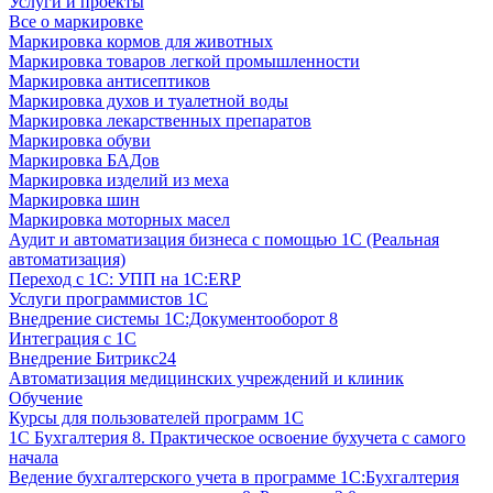
Услуги и проекты
Все о маркировке
Маркировка кормов для животных
Маркировка товаров легкой промышленности
Маркировка антисептиков
Маркировка духов и туалетной воды
Маркировка лекарственных препаратов
Маркировка обуви
Маркировка БАДов
Маркировка изделий из меха
Маркировка шин
Маркировка моторных масел
Аудит и автоматизация бизнеса с помощью 1С (Реальная
автоматизация)
Переход с 1С: УПП на 1С:ERP
Услуги программистов 1С
Внедрение системы 1С:Документооборот 8
Интеграция с 1С
Внедрение Битрикс24
Автоматизация медицинских учреждений и клиник
Обучение
Курсы для пользователей программ 1С
1С Бухгалтерия 8. Практическое освоение бухучета с самого
начала
Ведение бухгалтерского учета в программе 1С:Бухгалтерия