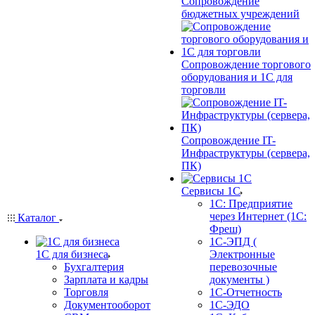
Сопровождение
бюджетных учреждений
Сопровождение торгового
оборудования и 1С для
торговли
Сопровождение IT-
Инфраструктуры (сервера,
ПК)
Сервисы 1С
1С: Предприятие
через Интернет (1С:
Каталог
Фреш)
1С-ЭПД (
1С для бизнеса
Электронные
Бухгалтерия
перевозочные
Зарплата и кадры
документы )
Торговля
1С-Отчетность
Документооборот
1С-ЭДО