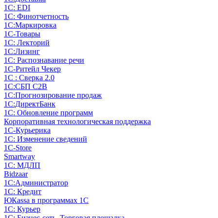
1С: EDI
1С: Финотчетность
1С:Маркировка
1С-Товары
1С: Лекторий
1С:Лизинг
1С: Распознавание речи
1C-Ритейл Чекер
1С : Сверка 2.0
1С:СБП C2B
1С:Прогнозирование продаж
1С:ДиректБанк
1С: Обновление программ
Корпоративная технологическая поддержка
1С-Курьерика
1С: Изменение сведений
1C-Store
Smartway
1С: МДЛП
Bidzaar
1С:Администратор
1С: Кредит
ЮКаssа в программах 1С
1С: Курьер
1С: Бизнес-сеть. Торговая площадка