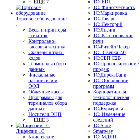
+ ЕЩЕ 7
1С: EDI
1С: Финотчетность
1С:Маркировка
Торговое оборудование
1С-Товары
1С: Лекторий
Весы и принтеры
1С:Лизинг
этикеток
1С: Распознавание
Контрольно-
речи
кассовая техника
1C-Ритейл Чекер
Сканеры штрих-
1С : Сверка 2.0
кодов
1С:СБП C2B
Терминалы сбора
1С:Прогнозирование
данных
продаж
Фискальные
1С:ДиректБанк
накопители и
1С: Обновление
ОФД
программ
Облачные кассы
Корпоративная
Программы для
технологическая
терминалов сбора
поддержка
данных
1С-Курьерика
Носители ЭЦП
1С: Изменение
+ ЕЩЕ 3
сведений
1C-Store
Лицензии 1С
Smartway
Клиентские
1С: МДЛП