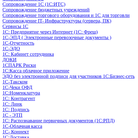
Сопровождение 1С (1С:ИТС)
Сопровождение бюджетных учреждений
Сопровождение торгового оборудования и 1С для торговли
Сопровождение IT- Инфраструктуры (сервера, ПК)
Сервисы 1С
1С: Предприятие через Интернет (1С: Фреш)
1С-ЭПД ( Электронные перевозочные документы )
1С-Отчетность
1С-ЭДО
1С: Кабинет сотрудника
ДОКИ
1СПАРК Риски
1С:Касса облачное приложение
ЭДО без электронной подписи для участников 1С:Бизнес-сеть
1С-Такском
1С-Чеки ОФД
1С:Номенклатура
1С: Контрагент
1С: Линк
1С: Подпись
1С - ЭТП
1С: Распознавание первичных документов (1С:РПД)
1С-Облачная касса
1С- Коннект
1С:Доставка