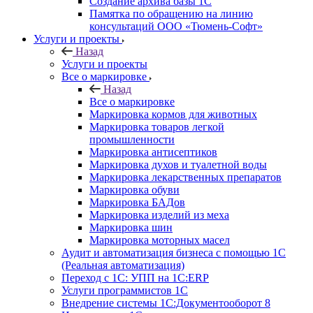
Создание архива базы 1С
Памятка по обращению на линию
консультаций ООО «Тюмень-Софт»
Услуги и проекты
Назад
Услуги и проекты
Все о маркировке
Назад
Все о маркировке
Маркировка кормов для животных
Маркировка товаров легкой
промышленности
Маркировка антисептиков
Маркировка духов и туалетной воды
Маркировка лекарственных препаратов
Маркировка обуви
Маркировка БАДов
Маркировка изделий из меха
Маркировка шин
Маркировка моторных масел
Аудит и автоматизация бизнеса с помощью 1С
(Реальная автоматизация)
Переход с 1С: УПП на 1С:ERP
Услуги программистов 1С
Внедрение системы 1С:Документооборот 8