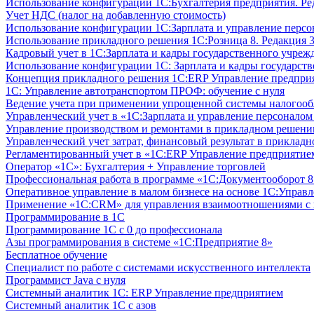
Использование конфигурации 1С:Бухгалтерия предприятия. Ре
Учет НДС (налог на добавленную стоимость)
Использование конфигурации 1С:Зарплата и управление персон
Использование прикладного решения 1С:Розница 8. Редакция 3
Кадровый учет в 1С:Зарплата и кадры государственного учрежд
Использование конфигурации ‎1С: Зарплата и кадры государств
Концепция прикладного решения 1С:ERP Управление предпри
1С: Управление автотранспортом ПРОФ: обучение с нуля
Ведение учета при применении упрощенной системы налогооб
Управленческий учет в «1C:Зарплата и управление персонало
Управление производством и ремонтами в прикладном решени
Управленческий учет затрат, финансовый результат в прикла
Регламентированный учет в «1С:ERP Управление предприятием
Оператор «1С»: Бухгалтерия + Управление торговлей
Профессиональная работа в программе «1С:Документооборот 8.
Оперативное управление в малом бизнесе на основе 1С:Управ
Применение «1С:CRM» для управления взаимоотношениями с
Программирование в 1С
Программирование 1С с 0 до профессионала
Азы программирования в системе «1С:Предприятие 8»
Бесплатное обучение
Специалист по работе с системами искусственного интеллекта
Программист Java с нуля
Системный аналитик 1С: ERP Управление предприятием
Системный аналитик 1С с азов