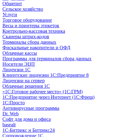
Общепит
Сельское хозяйство
Услуги
Торговое оборудование
Весы и принтеры этикеток
Контрольно-кассовая техника
Сканеры штрих-кодов
Терминалы сбора данных
Фискальные накопители и ОФД
Облачные кассы
Программы для терминалов сбора данных
Носители ЭЦП
Лицензии 1С
Клиентские лицензии 1С:Предприятие 8
Лицензии на сервер
Облачные решения 1С
«1C:Готовое рабочее место» (1С:ГРМ)
1С:Предприятие через Интернет (1С:Фреш)
1С:Просто
Антивирусные программы
Dr. Web
Софт для дома и офиса
basealt
1С-Битрикс и Битрикс24
Сопровождение 1С