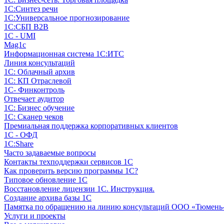
1С:Синтез речи
1С:Универсальное прогнозирование
1С:СБП B2B
1C - UMI
Mag1c
Информационная система 1С:ИТС
Линия консультаций
1С: Облачный архив
1С: КП Отраслевой
1С- Финконтроль
Отвечает аудитор
1С: Бизнес обучение
1С: Сканер чеков
Премиальная поддержка корпоративных клиентов
1С - ОФД
1С:Share
Часто задаваемые вопросы
Контакты техподдержки сервисов 1С
Как проверить версию программы 1С?
Типовое обновление 1С
Восстановление лицензии 1С. Инструкция.
Создание архива базы 1С
Памятка по обращению на линию консультаций ООО «Тюмень
Услуги и проекты