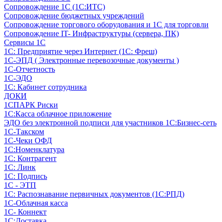
Сопровождение 1С (1С:ИТС)
Сопровождение бюджетных учреждений
Сопровождение торгового оборудования и 1С для торговли
Сопровождение IT- Инфраструктуры (сервера, ПК)
Сервисы 1С
1С: Предприятие через Интернет (1С: Фреш)
1С-ЭПД ( Электронные перевозочные документы )
1С-Отчетность
1С-ЭДО
1С: Кабинет сотрудника
ДОКИ
1СПАРК Риски
1С:Касса облачное приложение
ЭДО без электронной подписи для участников 1С:Бизнес-сеть
1С-Такском
1С-Чеки ОФД
1С:Номенклатура
1С: Контрагент
1С: Линк
1С: Подпись
1С - ЭТП
1С: Распознавание первичных документов (1С:РПД)
1С-Облачная касса
1С- Коннект
1С:Доставка