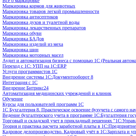
Все о маркировке
Маркировка кормов для животных
Маркировка товаров легкой промышленности
Маркировка антисептиков
Маркировка духов и туалетной воды
Маркировка лекарственных препаратов
Маркировка обуви
Маркировка БАДов
Маркировка изделий из меха
Маркировка шин
Маркировка моторных масел
Аудит и автоматизация бизнеса с помощью 1С (Реальная автом
Переход с 1С: УПП на 1С:ERP
Услуги программистов 1С
Внедрение системы 1С:Документооборот 8
Интеграция с 1С
Внедрение Битрикс24
Автоматизация медицинских учреждений и клиник
Обучение
Курсы для пользователей программ 1С
1С Бухгалтерия 8. Практическое освоение бухучета с самого на
Ведение бухгалтерского учета в программе 1С:Бухгалтерия гос
Торговый и складской учет в прикладный решениях "1С:Управл
Теория и практика расчета заработной платы в 1С:Предприятие
Кадровое делопроизводство. Кадровый учёт в 1С:Зарплата и уп