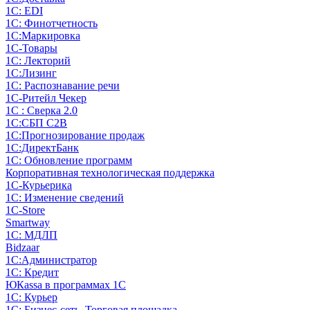
1С: EDI
1С: Финотчетность
1С:Маркировка
1С-Товары
1С: Лекторий
1С:Лизинг
1С: Распознавание речи
1C-Ритейл Чекер
1С : Сверка 2.0
1С:СБП C2B
1С:Прогнозирование продаж
1С:ДиректБанк
1С: Обновление программ
Корпоративная технологическая поддержка
1С-Курьерика
1С: Изменение сведений
1C-Store
Smartway
1С: МДЛП
Bidzaar
1С:Администратор
1С: Кредит
ЮКаssа в программах 1С
1С: Курьер
1С: Бизнес-сеть. Торговая площадка