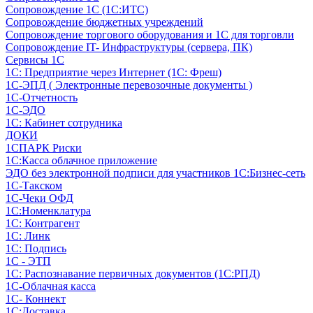
Сопровождение 1С (1С:ИТС)
Сопровождение бюджетных учреждений
Сопровождение торгового оборудования и 1С для торговли
Сопровождение IT- Инфраструктуры (сервера, ПК)
Сервисы 1С
1С: Предприятие через Интернет (1С: Фреш)
1С-ЭПД ( Электронные перевозочные документы )
1С-Отчетность
1С-ЭДО
1С: Кабинет сотрудника
ДОКИ
1СПАРК Риски
1С:Касса облачное приложение
ЭДО без электронной подписи для участников 1С:Бизнес-сеть
1С-Такском
1С-Чеки ОФД
1С:Номенклатура
1С: Контрагент
1С: Линк
1С: Подпись
1С - ЭТП
1С: Распознавание первичных документов (1С:РПД)
1С-Облачная касса
1С- Коннект
1С:Доставка