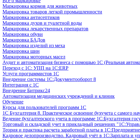
Все о маркировке
Маркировка кормов для животных
Маркировка товаров легкой промышленности
Маркировка антисептиков
Маркировка духов и туалетной воды
Маркировка лекарственных препаратов
Маркировка обуви
Маркировка БАДов
Маркировка изделий из меха
Маркировка шин
Маркировка моторных масел
Аудит и автоматизация бизнеса с помощью 1С (Реальная автом
Переход с 1С: УПП на 1С:ERP
Услуги программистов 1С
Внедрение системы 1С:Документооборот 8
Интеграция с 1С
Внедрение Битрикс24
Автоматизация медицинских учреждений и клиник
Обучение
Курсы для пользователей программ 1С
1С Бухгалтерия 8. Практическое освоение бухучета с самого на
Ведение бухгалтерского учета в программе 1С:Бухгалтерия гос
Торговый и складской учет в прикладный решениях "1С:Управл
Теория и практика расчета заработной платы в 1С:Предприятие
Кадровое делопроизводство. Кадровый учёт в 1С:Зарплата и уп