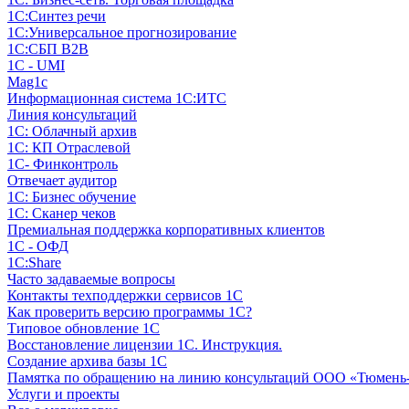
1С:Синтез речи
1С:Универсальное прогнозирование
1С:СБП B2B
1C - UMI
Mag1c
Информационная система 1С:ИТС
Линия консультаций
1С: Облачный архив
1С: КП Отраслевой
1С- Финконтроль
Отвечает аудитор
1С: Бизнес обучение
1С: Сканер чеков
Премиальная поддержка корпоративных клиентов
1С - ОФД
1С:Share
Часто задаваемые вопросы
Контакты техподдержки сервисов 1С
Как проверить версию программы 1С?
Типовое обновление 1С
Восстановление лицензии 1С. Инструкция.
Создание архива базы 1С
Памятка по обращению на линию консультаций ООО «Тюмень
Услуги и проекты