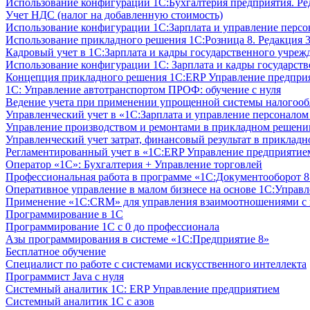
Использование конфигурации 1С:Бухгалтерия предприятия. Ре
Учет НДС (налог на добавленную стоимость)
Использование конфигурации 1С:Зарплата и управление персон
Использование прикладного решения 1С:Розница 8. Редакция 3
Кадровый учет в 1С:Зарплата и кадры государственного учрежд
Использование конфигурации ‎1С: Зарплата и кадры государств
Концепция прикладного решения 1С:ERP Управление предпри
1С: Управление автотранспортом ПРОФ: обучение с нуля
Ведение учета при применении упрощенной системы налогооб
Управленческий учет в «1C:Зарплата и управление персонало
Управление производством и ремонтами в прикладном решени
Управленческий учет затрат, финансовый результат в прикла
Регламентированный учет в «1С:ERP Управление предприятием
Оператор «1С»: Бухгалтерия + Управление торговлей
Профессиональная работа в программе «1С:Документооборот 8.
Оперативное управление в малом бизнесе на основе 1С:Управ
Применение «1С:CRM» для управления взаимоотношениями с
Программирование в 1С
Программирование 1С с 0 до профессионала
Азы программирования в системе «1С:Предприятие 8»
Бесплатное обучение
Специалист по работе с системами искусственного интеллекта
Программист Java с нуля
Системный аналитик 1С: ERP Управление предприятием
Системный аналитик 1С с азов