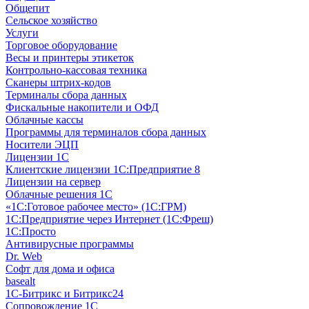
Общепит
Сельское хозяйство
Услуги
Торговое оборудование
Весы и принтеры этикеток
Контрольно-кассовая техника
Сканеры штрих-кодов
Терминалы сбора данных
Фискальные накопители и ОФД
Облачные кассы
Программы для терминалов сбора данных
Носители ЭЦП
Лицензии 1С
Клиентские лицензии 1С:Предприятие 8
Лицензии на сервер
Облачные решения 1С
«1C:Готовое рабочее место» (1С:ГРМ)
1С:Предприятие через Интернет (1С:Фреш)
1С:Просто
Антивирусные программы
Dr. Web
Софт для дома и офиса
basealt
1С-Битрикс и Битрикс24
Сопровождение 1С