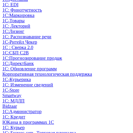
1С: EDI
1С: Финотчетность
1С:Маркировка
1С-Товары
1С: Лекторий
1С:Лизинг
1С: Распознавание речи
1C-Ритейл Чекер
1С : Сверка 2.0
1С:СБП C2B
1С:Прогнозирование продаж
1С:ДиректБанк
1С: Обновление программ
Корпоративная технологическая поддержка
1С-Курьерика
1С: Изменение сведений
1C-Store
Smartway
1С: МДЛП
Bidzaar
1С:Администратор
1С: Кредит
ЮКаssа в программах 1С
1С: Курьер
1С: Бизнес-сеть. Торговая площадка