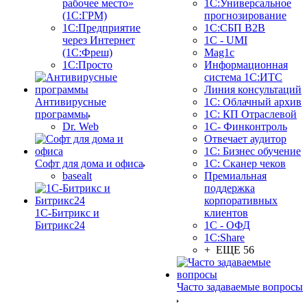
рабочее место»
1С:Универсальное
(1С:ГРМ)
прогнозирование
1С:Предприятие
1С:СБП B2B
через Интернет
1C - UMI
(1С:Фреш)
Mag1c
1С:Просто
Информационная
система 1С:ИТС
Линия консультаций
Антивирусные
1С: Облачный архив
программы
1С: КП Отраслевой
Dr. Web
1С- Финконтроль
Отвечает аудитор
1С: Бизнес обучение
Софт для дома и офиса
1С: Сканер чеков
basealt
Премиальная
поддержка
корпоративных
1С-Битрикс и
клиентов
Битрикс24
1С - ОФД
1С:Share
+ ЕЩЕ 56
Часто задаваемые вопросы