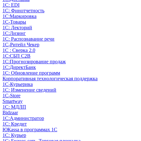
1С: EDI
1С: Финотчетность
1С:Маркировка
1С-Товары
1С: Лекторий
1С:Лизинг
1С: Распознавание речи
1C-Ритейл Чекер
1С : Сверка 2.0
1С:СБП C2B
1С:Прогнозирование продаж
1С:ДиректБанк
1С: Обновление программ
Корпоративная технологическая поддержка
1С-Курьерика
1С: Изменение сведений
1C-Store
Smartway
1С: МДЛП
Bidzaar
1С:Администратор
1С: Кредит
ЮКаssа в программах 1С
1С: Курьер
1С: Бизнес-сеть. Торговая площадка