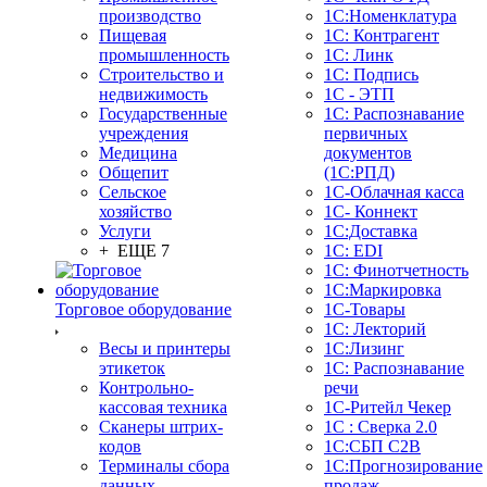
производство
1С:Номенклатура
Пищевая
1С: Контрагент
промышленность
1С: Линк
Строительство и
1С: Подпись
недвижимость
1С - ЭТП
Государственные
1С: Распознавание
учреждения
первичных
Медицина
документов
Общепит
(1С:РПД)
Сельское
1С-Облачная касса
хозяйство
1С- Коннект
Услуги
1С:Доставка
+ ЕЩЕ 7
1С: EDI
1С: Финотчетность
1С:Маркировка
Торговое оборудование
1С-Товары
1С: Лекторий
Весы и принтеры
1С:Лизинг
этикеток
1С: Распознавание
Контрольно-
речи
кассовая техника
1C-Ритейл Чекер
Сканеры штрих-
1С : Сверка 2.0
кодов
1С:СБП C2B
Терминалы сбора
1С:Прогнозирование
данных
продаж