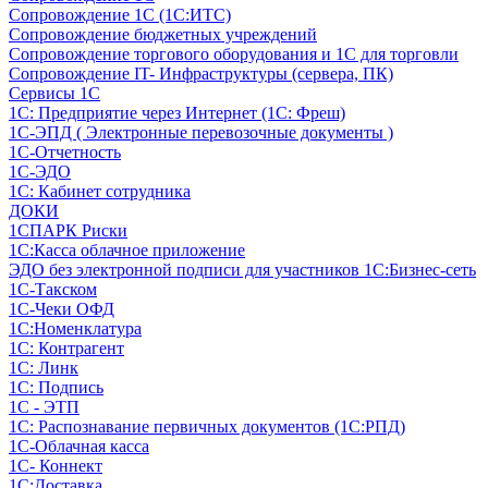
Сопровождение 1С (1С:ИТС)
Сопровождение бюджетных учреждений
Сопровождение торгового оборудования и 1С для торговли
Сопровождение IT- Инфраструктуры (сервера, ПК)
Сервисы 1С
1С: Предприятие через Интернет (1С: Фреш)
1С-ЭПД ( Электронные перевозочные документы )
1С-Отчетность
1С-ЭДО
1С: Кабинет сотрудника
ДОКИ
1СПАРК Риски
1С:Касса облачное приложение
ЭДО без электронной подписи для участников 1С:Бизнес-сеть
1С-Такском
1С-Чеки ОФД
1С:Номенклатура
1С: Контрагент
1С: Линк
1С: Подпись
1С - ЭТП
1С: Распознавание первичных документов (1С:РПД)
1С-Облачная касса
1С- Коннект
1С:Доставка