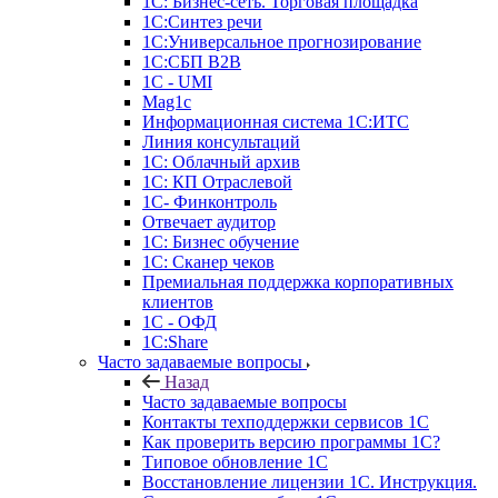
1С: Бизнес-сеть. Торговая площадка
1С:Синтез речи
1С:Универсальное прогнозирование
1С:СБП B2B
1C - UMI
Mag1c
Информационная система 1С:ИТС
Линия консультаций
1С: Облачный архив
1С: КП Отраслевой
1С- Финконтроль
Отвечает аудитор
1С: Бизнес обучение
1С: Сканер чеков
Премиальная поддержка корпоративных
клиентов
1С - ОФД
1С:Share
Часто задаваемые вопросы
Назад
Часто задаваемые вопросы
Контакты техподдержки сервисов 1С
Как проверить версию программы 1С?
Типовое обновление 1С
Восстановление лицензии 1С. Инструкция.