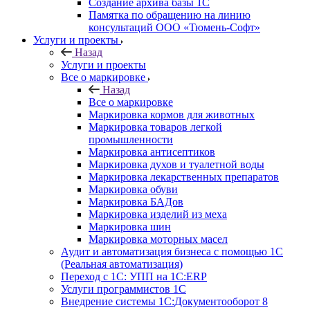
Создание архива базы 1С
Памятка по обращению на линию
консультаций ООО «Тюмень-Софт»
Услуги и проекты
Назад
Услуги и проекты
Все о маркировке
Назад
Все о маркировке
Маркировка кормов для животных
Маркировка товаров легкой
промышленности
Маркировка антисептиков
Маркировка духов и туалетной воды
Маркировка лекарственных препаратов
Маркировка обуви
Маркировка БАДов
Маркировка изделий из меха
Маркировка шин
Маркировка моторных масел
Аудит и автоматизация бизнеса с помощью 1С
(Реальная автоматизация)
Переход с 1С: УПП на 1С:ERP
Услуги программистов 1С
Внедрение системы 1С:Документооборот 8