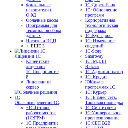
Фискальные
1С:ДиректБанк
накопители и
1С: Обновление
ОФД
программ
Облачные кассы
Корпоративная
Программы для
технологическая
терминалов сбора
поддержка
данных
1С-Курьерика
Носители ЭЦП
1С: Изменение
+ ЕЩЕ 3
сведений
1C-Store
Лицензии 1С
Smartway
Клиентские
1С: МДЛП
лицензии
Bidzaar
1С:Предприятие
1С:Администратор
8
1С: Кредит
Лицензии на
ЮКаssа в
сервер
программах 1С
1С: Курьер
1С: Бизнес-сеть.
Облачные решения 1С
Торговая площадка
«1C:Готовое
1С:Синтез речи
рабочее место»
1С:Универсальное
(1С:ГРМ)
прогнозирование
1С:Предприятие
1С:СБП B2B