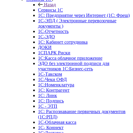
Назад
Сервисы 1С
1С: Предприятие через Интернет (1С: Фреш)
1С-ЭПД ( Электронные перевозочные
документы )
1С-Отчетность
1С-ЭДО
1С: Кабинет сотрудника
ДОКИ
1СПАРК Риски
1С:Касса облачное приложение
ЭДО без электронной подписи для
участников 1С:Бизнес-сеть
1С-Такском
1С-Чеки ОФД
1С:Номенклатура
1С: Контрагент
1С: Линк
1С: Подпись
1С - ЭТП
1С: Распознавание первичных документов
(1С:РПД)
1С-Облачная касса
1С- Коннект
1С:Доставка