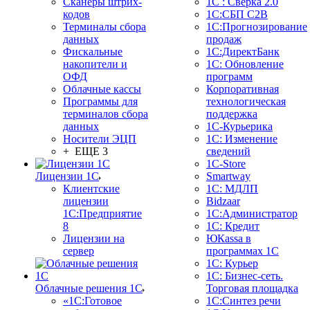
Сканеры штрих-
1С : Сверка 2.0
кодов
1С:СБП C2B
Терминалы сбора
1С:Прогнозирование
данных
продаж
Фискальные
1С:ДиректБанк
накопители и
1С: Обновление
ОФД
программ
Облачные кассы
Корпоративная
Программы для
технологическая
терминалов сбора
поддержка
данных
1С-Курьерика
Носители ЭЦП
1С: Изменение
+ ЕЩЕ 3
сведений
1C-Store
Лицензии 1С
Smartway
Клиентские
1С: МДЛП
лицензии
Bidzaar
1С:Предприятие
1С:Администратор
8
1С: Кредит
Лицензии на
ЮКаssа в
сервер
программах 1С
1С: Курьер
1С: Бизнес-сеть.
Облачные решения 1С
Торговая площадка
«1C:Готовое
1С:Синтез речи