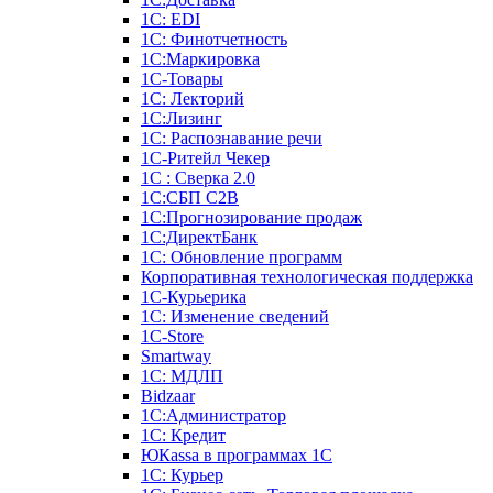
1С: EDI
1С: Финотчетность
1С:Маркировка
1С-Товары
1С: Лекторий
1С:Лизинг
1С: Распознавание речи
1C-Ритейл Чекер
1С : Сверка 2.0
1С:СБП C2B
1С:Прогнозирование продаж
1С:ДиректБанк
1С: Обновление программ
Корпоративная технологическая поддержка
1С-Курьерика
1С: Изменение сведений
1C-Store
Smartway
1С: МДЛП
Bidzaar
1С:Администратор
1С: Кредит
ЮКаssа в программах 1С
1С: Курьер