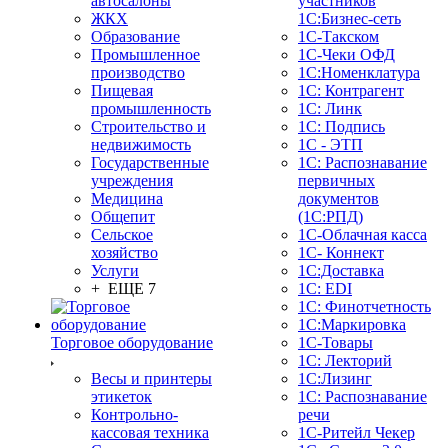
автосалоны
участников
ЖКХ
1С:Бизнес-сеть
Образование
1С-Такском
Промышленное
1С-Чеки ОФД
производство
1С:Номенклатура
Пищевая
1С: Контрагент
промышленность
1С: Линк
Строительство и
1С: Подпись
недвижимость
1С - ЭТП
Государственные
1С: Распознавание
учреждения
первичных
Медицина
документов
Общепит
(1С:РПД)
Сельское
1С-Облачная касса
хозяйство
1С- Коннект
Услуги
1С:Доставка
+ ЕЩЕ 7
1С: EDI
1С: Финотчетность
1С:Маркировка
Торговое оборудование
1С-Товары
1С: Лекторий
Весы и принтеры
1С:Лизинг
этикеток
1С: Распознавание
Контрольно-
речи
кассовая техника
1C-Ритейл Чекер