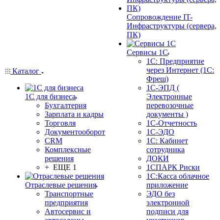
Сопровождение IT-
Инфраструктуры (сервера,
ПК)
Сервисы 1С
1С: Предприятие
через Интернет (1С:
Каталог
Фреш)
1С-ЭПД (
1С для бизнеса
Электронные
Бухгалтерия
перевозочные
Зарплата и кадры
документы )
Торговля
1С-Отчетность
Документооборот
1С-ЭДО
CRM
1С: Кабинет
Комплексные
сотрудника
решения
ДОКИ
+ ЕЩЕ 1
1СПАРК Риски
1С:Касса облачное
Отраслевые решения
приложение
Транспортные
ЭДО без
предприятия
электронной
Автосервис и
подписи для