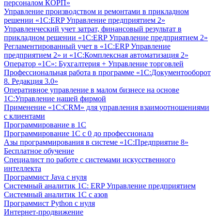
персоналом КОРП»
Управление производством и ремонтами в прикладном
решении «1С:ERP Управление предприятием 2»
Управленческий учет затрат, финансовый результат в
прикладном решении «1С:ERP Управление предприятием 2»
Регламентированный учет в «1С:ERP Управление
предприятием 2» и «1С:Комплексная автоматизация 2»
Оператор «1С»: Бухгалтерия + Управление торговлей
Профессиональная работа в программе «1С:Документооборот
8. Редакция 3.0»
Оперативное управление в малом бизнесе на основе
1С:Управление нашей фирмой
Применение «1С:CRM» для управления взаимоотношениями
с клиентами
Программирование в 1С
Программирование 1С с 0 до профессионала
Азы программирования в системе «1С:Предприятие 8»
Бесплатное обучение
Специалист по работе с системами искусственного
интеллекта
Программист Java с нуля
Системный аналитик 1С: ERP Управление предприятием
Системный аналитик 1С с азов
Программист Python с нуля
Интернет-продвижение