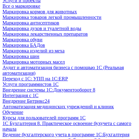
Услуги и проекты
Все о маркировке
Маркировка кормов для животных
Маркировка товаров легкой промышленности
Маркировка антисептиков
Маркировка духов и туалетной воды
Маркировка лекарственных препаратов
Маркировка обуви
Маркировка БАДов
Маркировка изделий из меха
Маркировка шин
Маркировка моторных масел
Аудит и автоматизация бизнеса с помощью 1С (Реальная
автоматизация)
Переход с 1С: УПП на 1С:ERP
Услуги программистов 1С
Внедрение системы 1С:Документооборот 8
Интеграция с 1С
Внедрение Битрикс24
Автоматизация медицинских учреждений и клиник
Обучение
Курсы для пользователей программ 1С
1С Бухгалтерия 8. Практическое освоение бухучета с самого
начала
Ведение бухгалтерского учета в программе 1С:Бухгалтерия