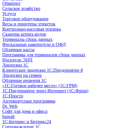
Общепит
Сельское хозяйство
Услуги
Торговое оборудование
Весы и принтеры этикеток
Контрольно-кассовая техника
Сканеры штрих-кодов
Терминалы сбора данных
Фискальные накопители и ОФД
Облачные кассы
Программы для терминалов сбора данных
Носители ЭЦП
Лицензии 1С
Клиентские лицензии 1С:Предприятие 8
Лицензии на сервер
Облачные решения 1С
«1C:Готовое рабочее место» (1С:ГРМ)
1С:Предприятие через Интернет (1С:Фреш)
1С:Просто
Антивирусные программы
Dr. Web
Софт для дома и офиса
basealt
1С-Битрикс и Битрикс24
Сопровождение 1С