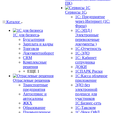
ПК)
Сервисы 1С
1С: Предприятие
через Интернет (1С:
Каталог
Фреш)
1С-ЭПД (
1С для бизнеса
Электронные
Бухгалтерия
перевозочные
Зарплата и кадры
документы )
Торговля
1С-Отчетность
Документооборот
1С-ЭДО
CRM
1С: Кабинет
Комплексные
сотрудника
решения
ДОКИ
+ ЕЩЕ 1
1СПАРК Риски
1С:Касса облачное
Отраслевые решения
приложение
Транспортные
ЭДО без
предприятия
электронной
Автосервис и
подписи для
автосалоны
участников
ЖКХ
1С:Бизнес-сеть
Образование
1С-Такском
Промышленное
1С-Чеки ОФД