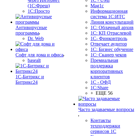
через Интернет
1C - UMI
(1С:Фреш)
Mag1c
1С:Просто
Информационная
система 1С:ИТС
Линия консультаций
Антивирусные
1С: Облачный архив
программы
1С: КП Отраслевой
Dr. Web
1С- Финконтроль
Отвечает аудитор
1С: Бизнес обучение
Софт для дома и офиса
1С: Сканер чеков
basealt
Премиальная
поддержка
корпоративных
1С-Битрикс и
клиентов
Битрикс24
1С - ОФД
1С:Share
+ ЕЩЕ 56
Часто задаваемые вопросы
Контакты
техподдержки
сервисов 1С