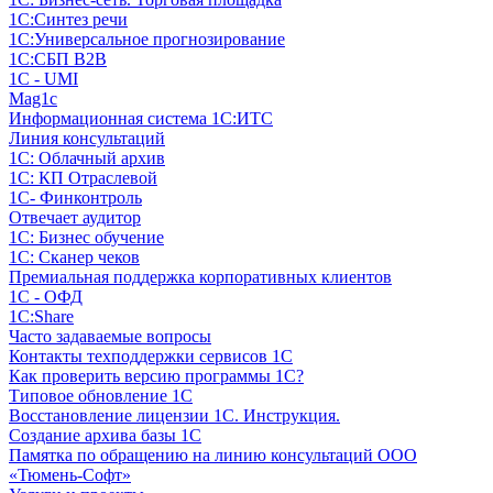
1С:Синтез речи
1С:Универсальное прогнозирование
1С:СБП B2B
1C - UMI
Mag1c
Информационная система 1С:ИТС
Линия консультаций
1С: Облачный архив
1С: КП Отраслевой
1С- Финконтроль
Отвечает аудитор
1С: Бизнес обучение
1С: Сканер чеков
Премиальная поддержка корпоративных клиентов
1С - ОФД
1С:Share
Часто задаваемые вопросы
Контакты техподдержки сервисов 1С
Как проверить версию программы 1С?
Типовое обновление 1С
Восстановление лицензии 1С. Инструкция.
Создание архива базы 1С
Памятка по обращению на линию консультаций ООО
«Тюмень-Софт»