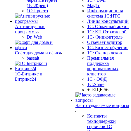
через Интернет
1C - UMI
(1С:Фреш)
Mag1c
1С:Просто
Информационная
система 1С:ИТС
Линия консультаций
Антивирусные
1С: Облачный архив
программы
1С: КП Отраслевой
Dr. Web
1С- Финконтроль
Отвечает аудитор
1С: Бизнес обучение
Софт для дома и офиса
1С: Сканер чеков
basealt
Премиальная
поддержка
корпоративных
1С-Битрикс и
клиентов
Битрикс24
1С - ОФД
1С:Share
+ ЕЩЕ 56
Часто задаваемые вопросы
Контакты
техподдержки
сервисов 1С