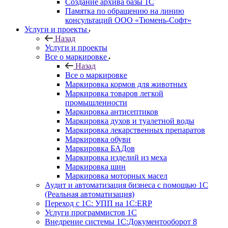
Создание архива базы 1С
Памятка по обращению на линию
консультаций ООО «Тюмень-Софт»
Услуги и проекты
Назад
Услуги и проекты
Все о маркировке
Назад
Все о маркировке
Маркировка кормов для животных
Маркировка товаров легкой
промышленности
Маркировка антисептиков
Маркировка духов и туалетной воды
Маркировка лекарственных препаратов
Маркировка обуви
Маркировка БАДов
Маркировка изделий из меха
Маркировка шин
Маркировка моторных масел
Аудит и автоматизация бизнеса с помощью 1С
(Реальная автоматизация)
Переход с 1С: УПП на 1С:ERP
Услуги программистов 1С
Внедрение системы 1С:Документооборот 8