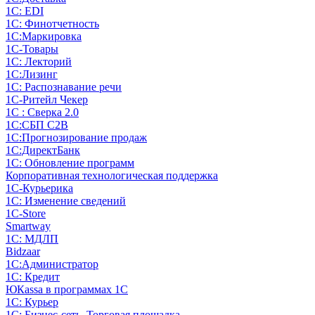
1С: EDI
1С: Финотчетность
1С:Маркировка
1С-Товары
1С: Лекторий
1С:Лизинг
1С: Распознавание речи
1C-Ритейл Чекер
1С : Сверка 2.0
1С:СБП C2B
1С:Прогнозирование продаж
1С:ДиректБанк
1С: Обновление программ
Корпоративная технологическая поддержка
1С-Курьерика
1С: Изменение сведений
1C-Store
Smartway
1С: МДЛП
Bidzaar
1С:Администратор
1С: Кредит
ЮКаssа в программах 1С
1С: Курьер
1С: Бизнес-сеть. Торговая площадка