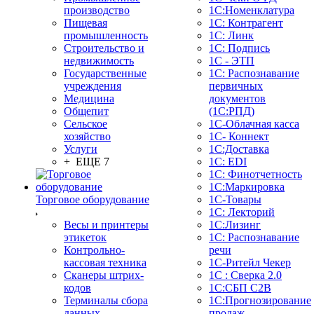
производство
1С:Номенклатура
Пищевая
1С: Контрагент
промышленность
1С: Линк
Строительство и
1С: Подпись
недвижимость
1С - ЭТП
Государственные
1С: Распознавание
учреждения
первичных
Медицина
документов
Общепит
(1С:РПД)
Сельское
1С-Облачная касса
хозяйство
1С- Коннект
Услуги
1С:Доставка
+ ЕЩЕ 7
1С: EDI
1С: Финотчетность
1С:Маркировка
Торговое оборудование
1С-Товары
1С: Лекторий
Весы и принтеры
1С:Лизинг
этикеток
1С: Распознавание
Контрольно-
речи
кассовая техника
1C-Ритейл Чекер
Сканеры штрих-
1С : Сверка 2.0
кодов
1С:СБП C2B
Терминалы сбора
1С:Прогнозирование
данных
продаж