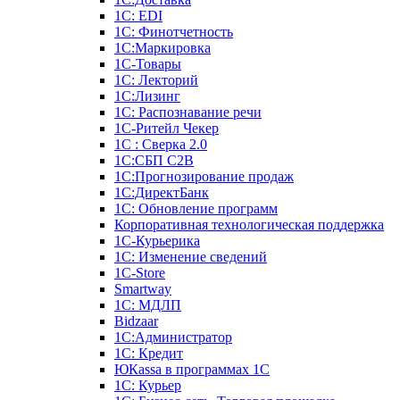
1С: EDI
1С: Финотчетность
1С:Маркировка
1С-Товары
1С: Лекторий
1С:Лизинг
1С: Распознавание речи
1C-Ритейл Чекер
1С : Сверка 2.0
1С:СБП C2B
1С:Прогнозирование продаж
1С:ДиректБанк
1С: Обновление программ
Корпоративная технологическая поддержка
1С-Курьерика
1С: Изменение сведений
1C-Store
Smartway
1С: МДЛП
Bidzaar
1С:Администратор
1С: Кредит
ЮКаssа в программах 1С
1С: Курьер