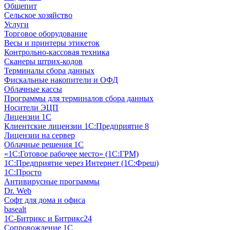
Общепит
Сельское хозяйство
Услуги
Торговое оборудование
Весы и принтеры этикеток
Контрольно-кассовая техника
Сканеры штрих-кодов
Терминалы сбора данных
Фискальные накопители и ОФД
Облачные кассы
Программы для терминалов сбора данных
Носители ЭЦП
Лицензии 1С
Клиентские лицензии 1С:Предприятие 8
Лицензии на сервер
Облачные решения 1С
«1C:Готовое рабочее место» (1С:ГРМ)
1С:Предприятие через Интернет (1С:Фреш)
1С:Просто
Антивирусные программы
Dr. Web
Софт для дома и офиса
basealt
1С-Битрикс и Битрикс24
Сопровождение 1С