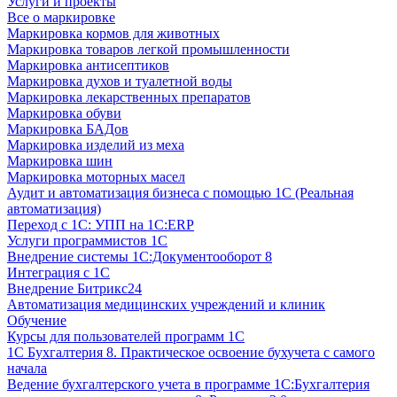
Услуги и проекты
Все о маркировке
Маркировка кормов для животных
Маркировка товаров легкой промышленности
Маркировка антисептиков
Маркировка духов и туалетной воды
Маркировка лекарственных препаратов
Маркировка обуви
Маркировка БАДов
Маркировка изделий из меха
Маркировка шин
Маркировка моторных масел
Аудит и автоматизация бизнеса с помощью 1С (Реальная
автоматизация)
Переход с 1С: УПП на 1С:ERP
Услуги программистов 1С
Внедрение системы 1С:Документооборот 8
Интеграция с 1С
Внедрение Битрикс24
Автоматизация медицинских учреждений и клиник
Обучение
Курсы для пользователей программ 1С
1С Бухгалтерия 8. Практическое освоение бухучета с самого
начала
Ведение бухгалтерского учета в программе 1С:Бухгалтерия