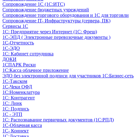
Сопровождение 1С (1С:ИТС)
Сопровождение бюджетных учреждений
Сопровождение торгового оборудования и 1С для торговли
Сопровождение IT- Инфраструктуры (сервера, ПК)
Сервисы 1С
1С: Предприятие через Интернет (1С: Фреш)
1С-ЭПД ( Электронные перевозочные документы )
1С-Отчетность
1С-ЭДО
1С: Кабинет сотрудника
ДОКИ
1СПАРК Риски
1С:Касса облачное приложение
ЭДО без электронной подписи для участников 1С:Бизнес-сеть
1С-Такском
1С-Чеки ОФД
1С:Номенклатура
1С: Контрагент
1С: Линк
1С: Подпись
1С - ЭТП
1С: Распознавание первичных документов (1С:РПД)
1С-Облачная касса
1С- Коннект
1С:Доставка