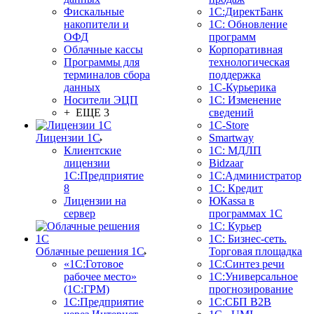
Фискальные
1С:ДиректБанк
накопители и
1С: Обновление
ОФД
программ
Облачные кассы
Корпоративная
Программы для
технологическая
терминалов сбора
поддержка
данных
1С-Курьерика
Носители ЭЦП
1С: Изменение
+ ЕЩЕ 3
сведений
1C-Store
Лицензии 1С
Smartway
Клиентские
1С: МДЛП
лицензии
Bidzaar
1С:Предприятие
1С:Администратор
8
1С: Кредит
Лицензии на
ЮКаssа в
сервер
программах 1С
1С: Курьер
1С: Бизнес-сеть.
Облачные решения 1С
Торговая площадка
«1C:Готовое
1С:Синтез речи
рабочее место»
1С:Универсальное
(1С:ГРМ)
прогнозирование
1С:Предприятие
1С:СБП B2B