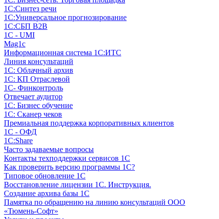
1С:Синтез речи
1С:Универсальное прогнозирование
1С:СБП B2B
1C - UMI
Mag1c
Информационная система 1С:ИТС
Линия консультаций
1С: Облачный архив
1С: КП Отраслевой
1С- Финконтроль
Отвечает аудитор
1С: Бизнес обучение
1С: Сканер чеков
Премиальная поддержка корпоративных клиентов
1С - ОФД
1С:Share
Часто задаваемые вопросы
Контакты техподдержки сервисов 1С
Как проверить версию программы 1С?
Типовое обновление 1С
Восстановление лицензии 1С. Инструкция.
Создание архива базы 1С
Памятка по обращению на линию консультаций ООО
«Тюмень-Софт»