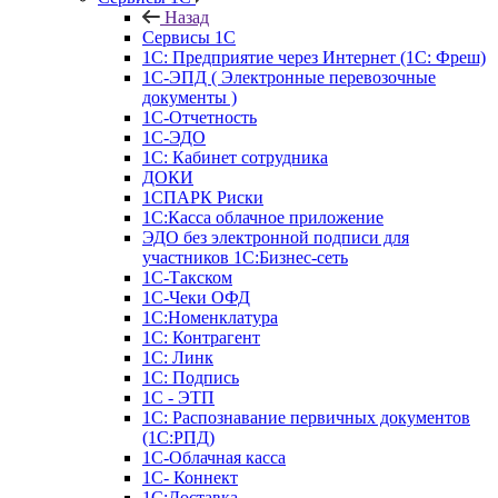
Назад
Сервисы 1С
1С: Предприятие через Интернет (1С: Фреш)
1С-ЭПД ( Электронные перевозочные
документы )
1С-Отчетность
1С-ЭДО
1С: Кабинет сотрудника
ДОКИ
1СПАРК Риски
1С:Касса облачное приложение
ЭДО без электронной подписи для
участников 1С:Бизнес-сеть
1С-Такском
1С-Чеки ОФД
1С:Номенклатура
1С: Контрагент
1С: Линк
1С: Подпись
1С - ЭТП
1С: Распознавание первичных документов
(1С:РПД)
1С-Облачная касса
1С- Коннект
1С:Доставка