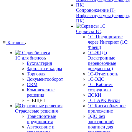
Сопровождение IT-
Инфраструктуры (сервера,
ПК)
Сервисы 1С
1С: Предприятие
через Интернет (1С:
Каталог
Фреш)
1С-ЭПД (
1С для бизнеса
Электронные
Бухгалтерия
перевозочные
Зарплата и кадры
документы )
Торговля
1С-Отчетность
Документооборот
1С-ЭДО
CRM
1С: Кабинет
Комплексные
сотрудника
решения
ДОКИ
+ ЕЩЕ 1
1СПАРК Риски
1С:Касса облачное
Отраслевые решения
приложение
Транспортные
ЭДО без
предприятия
электронной
Автосервис и
подписи для