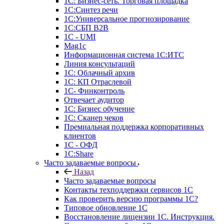
1С: Бизнес-сеть. Торговая площадка
1С:Синтез речи
1С:Универсальное прогнозирование
1С:СБП B2B
1C - UMI
Mag1c
Информационная система 1С:ИТС
Линия консультаций
1С: Облачный архив
1С: КП Отраслевой
1С- Финконтроль
Отвечает аудитор
1С: Бизнес обучение
1С: Сканер чеков
Премиальная поддержка корпоративных
клиентов
1С - ОФД
1С:Share
Часто задаваемые вопросы
Назад
Часто задаваемые вопросы
Контакты техподдержки сервисов 1С
Как проверить версию программы 1С?
Типовое обновление 1С
Восстановление лицензии 1С. Инструкция.