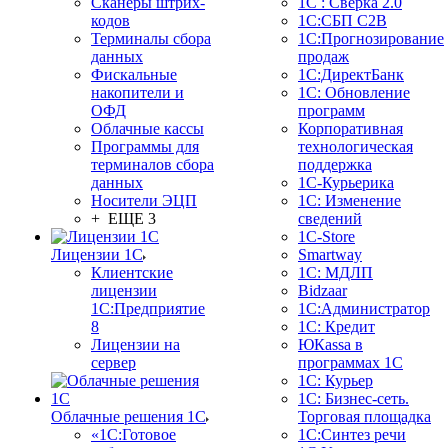
Сканеры штрих-
1С : Сверка 2.0
кодов
1С:СБП C2B
Терминалы сбора
1С:Прогнозирование
данных
продаж
Фискальные
1С:ДиректБанк
накопители и
1С: Обновление
ОФД
программ
Облачные кассы
Корпоративная
Программы для
технологическая
терминалов сбора
поддержка
данных
1С-Курьерика
Носители ЭЦП
1С: Изменение
+ ЕЩЕ 3
сведений
1C-Store
Лицензии 1С
Smartway
Клиентские
1С: МДЛП
лицензии
Bidzaar
1С:Предприятие
1С:Администратор
8
1С: Кредит
Лицензии на
ЮКаssа в
сервер
программах 1С
1С: Курьер
1С: Бизнес-сеть.
Облачные решения 1С
Торговая площадка
«1C:Готовое
1С:Синтез речи