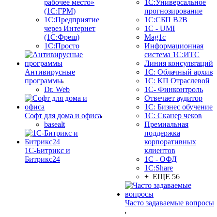
рабочее место»
1С:Универсальное
(1С:ГРМ)
прогнозирование
1С:Предприятие
1С:СБП B2B
через Интернет
1C - UMI
(1С:Фреш)
Mag1c
1С:Просто
Информационная
система 1С:ИТС
Линия консультаций
Антивирусные
1С: Облачный архив
программы
1С: КП Отраслевой
Dr. Web
1С- Финконтроль
Отвечает аудитор
1С: Бизнес обучение
Софт для дома и офиса
1С: Сканер чеков
basealt
Премиальная
поддержка
корпоративных
1С-Битрикс и
клиентов
Битрикс24
1С - ОФД
1С:Share
+ ЕЩЕ 56
Часто задаваемые вопросы