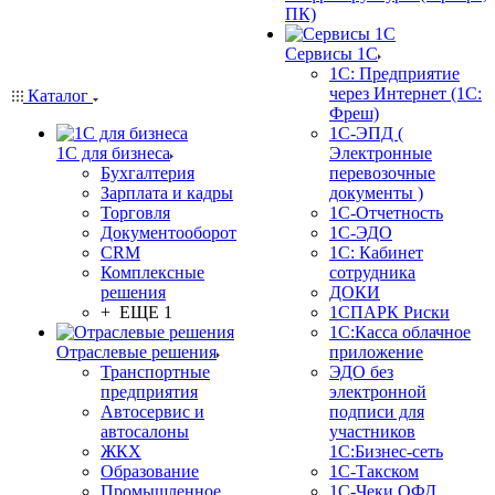
ПК)
Сервисы 1С
1С: Предприятие
через Интернет (1С:
Каталог
Фреш)
1С-ЭПД (
1С для бизнеса
Электронные
Бухгалтерия
перевозочные
Зарплата и кадры
документы )
Торговля
1С-Отчетность
Документооборот
1С-ЭДО
CRM
1С: Кабинет
Комплексные
сотрудника
решения
ДОКИ
+ ЕЩЕ 1
1СПАРК Риски
1С:Касса облачное
Отраслевые решения
приложение
Транспортные
ЭДО без
предприятия
электронной
Автосервис и
подписи для
автосалоны
участников
ЖКХ
1С:Бизнес-сеть
Образование
1С-Такском
Промышленное
1С-Чеки ОФД