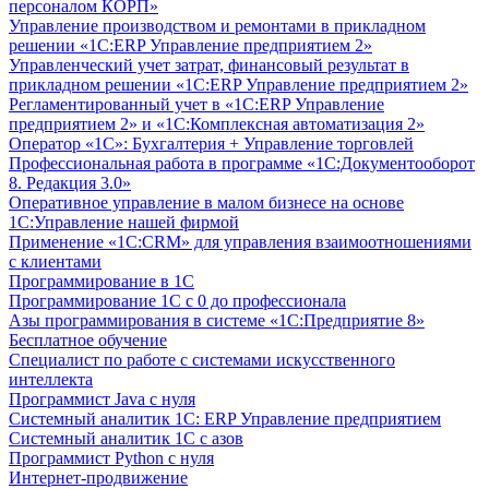
персоналом КОРП»
Управление производством и ремонтами в прикладном
решении «1С:ERP Управление предприятием 2»
Управленческий учет затрат, финансовый результат в
прикладном решении «1С:ERP Управление предприятием 2»
Регламентированный учет в «1С:ERP Управление
предприятием 2» и «1С:Комплексная автоматизация 2»
Оператор «1С»: Бухгалтерия + Управление торговлей
Профессиональная работа в программе «1С:Документооборот
8. Редакция 3.0»
Оперативное управление в малом бизнесе на основе
1С:Управление нашей фирмой
Применение «1С:CRM» для управления взаимоотношениями
с клиентами
Программирование в 1С
Программирование 1С с 0 до профессионала
Азы программирования в системе «1С:Предприятие 8»
Бесплатное обучение
Специалист по работе с системами искусственного
интеллекта
Программист Java с нуля
Системный аналитик 1С: ERP Управление предприятием
Системный аналитик 1С с азов
Программист Python с нуля
Интернет-продвижение