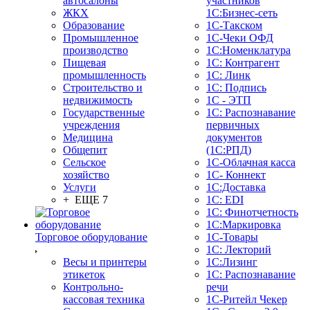
автосалоны
участников
ЖКХ
1С:Бизнес-сеть
Образование
1С-Такском
Промышленное
1С-Чеки ОФД
производство
1С:Номенклатура
Пищевая
1С: Контрагент
промышленность
1С: Линк
Строительство и
1С: Подпись
недвижимость
1С - ЭТП
Государственные
1С: Распознавание
учреждения
первичных
Медицина
документов
Общепит
(1С:РПД)
Сельское
1С-Облачная касса
хозяйство
1С- Коннект
Услуги
1С:Доставка
+ ЕЩЕ 7
1С: EDI
1С: Финотчетность
1С:Маркировка
Торговое оборудование
1С-Товары
1С: Лекторий
Весы и принтеры
1С:Лизинг
этикеток
1С: Распознавание
Контрольно-
речи
кассовая техника
1C-Ритейл Чекер