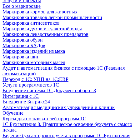
Услуги и проекты
Все о маркировке
Маркировка кормов для животных
Маркировка товаров легкой промышленности
Маркировка антисептиков
Маркировка духов и туалетной воды
Маркировка лекарственных препаратов
Маркировка обуви
Маркировка БАДов
Маркировка изделий из меха
Маркировка шин
Маркировка моторных масел
Аудит и автоматизация бизнеса с помощью 1С (Реальная
автоматизация)
Переход с 1С: УПП на 1С:ERP
Услуги программистов 1С
Внедрение системы 1С:Документооборот 8
Интеграция с 1С
Внедрение Битрикс24
Автоматизация медицинских учреждений и клиник
Обучение
Курсы для пользователей программ 1С
1С Бухгалтерия 8. Практическое освоение бухучета с самого
начала
Ведение бухгалтерского учета в программе 1С:Бухгалтерия