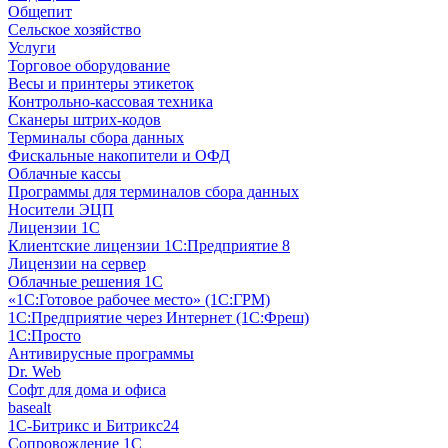
Общепит
Сельское хозяйство
Услуги
Торговое оборудование
Весы и принтеры этикеток
Контрольно-кассовая техника
Сканеры штрих-кодов
Терминалы сбора данных
Фискальные накопители и ОФД
Облачные кассы
Программы для терминалов сбора данных
Носители ЭЦП
Лицензии 1С
Клиентские лицензии 1С:Предприятие 8
Лицензии на сервер
Облачные решения 1С
«1C:Готовое рабочее место» (1С:ГРМ)
1С:Предприятие через Интернет (1С:Фреш)
1С:Просто
Антивирусные программы
Dr. Web
Софт для дома и офиса
basealt
1С-Битрикс и Битрикс24
Сопровождение 1С