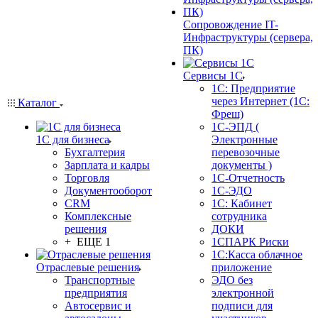
Сопровождение IT-
Инфраструктуры (сервера,
ПК)
Сервисы 1С
1С: Предприятие
через Интернет (1С:
Каталог
Фреш)
1С-ЭПД (
1С для бизнеса
Электронные
Бухгалтерия
перевозочные
Зарплата и кадры
документы )
Торговля
1С-Отчетность
Документооборот
1С-ЭДО
CRM
1С: Кабинет
Комплексные
сотрудника
решения
ДОКИ
+ ЕЩЕ 1
1СПАРК Риски
1С:Касса облачное
Отраслевые решения
приложение
Транспортные
ЭДО без
предприятия
электронной
Автосервис и
подписи для