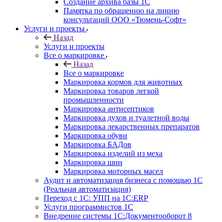
Создание архива базы 1С
Памятка по обращению на линию
консультаций ООО «Тюмень-Софт»
Услуги и проекты
Назад
Услуги и проекты
Все о маркировке
Назад
Все о маркировке
Маркировка кормов для животных
Маркировка товаров легкой
промышленности
Маркировка антисептиков
Маркировка духов и туалетной воды
Маркировка лекарственных препаратов
Маркировка обуви
Маркировка БАДов
Маркировка изделий из меха
Маркировка шин
Маркировка моторных масел
Аудит и автоматизация бизнеса с помощью 1С
(Реальная автоматизация)
Переход с 1С: УПП на 1С:ERP
Услуги программистов 1С
Внедрение системы 1С:Документооборот 8