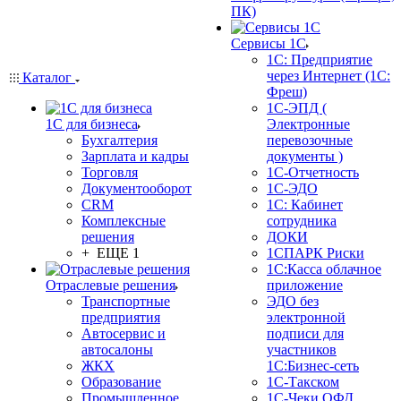
ПК)
Сервисы 1С
1С: Предприятие
через Интернет (1С:
Каталог
Фреш)
1С-ЭПД (
1С для бизнеса
Электронные
Бухгалтерия
перевозочные
Зарплата и кадры
документы )
Торговля
1С-Отчетность
Документооборот
1С-ЭДО
CRM
1С: Кабинет
Комплексные
сотрудника
решения
ДОКИ
+ ЕЩЕ 1
1СПАРК Риски
1С:Касса облачное
Отраслевые решения
приложение
Транспортные
ЭДО без
предприятия
электронной
Автосервис и
подписи для
автосалоны
участников
ЖКХ
1С:Бизнес-сеть
Образование
1С-Такском
Промышленное
1С-Чеки ОФД