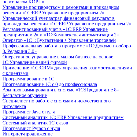
персоналом КОРП»
Управление производством и ремонтами в прикладном
решении «1С:ERP Управление предприятием 2»
Управленческий учет затрат, финансовый результат в
прикладном решении «1С:ERP Управление предприятием 2»
Регламентированный учет в «1С:ERP Управление
предприятием 2» и «1С:Комплексная автоматизация 2»
Оператор «1С»: Бухгалтерия + Управление торговлей
Профессиональная работа в программе «1С:Документооборот
8. Редакция 3.0»
Оперативное управление в малом бизнесе на основе
1С:Управление нашей фирмой
Применение «1С:CRM» для управления взаимоотношениями
с клиентами
Программирование в 1С
Программирование 1С с 0 до профессионала
Азы программирования в системе «1С:Предприятие 8»
Бесплатное обучение
Специалист по работе с системами искусственного
интеллекта
Программист Java с нуля
Системный аналитик 1С: ERP Управление предприятием
Системный аналитик 1С с азов
Программист Python с нуля
Интернет-продвижение