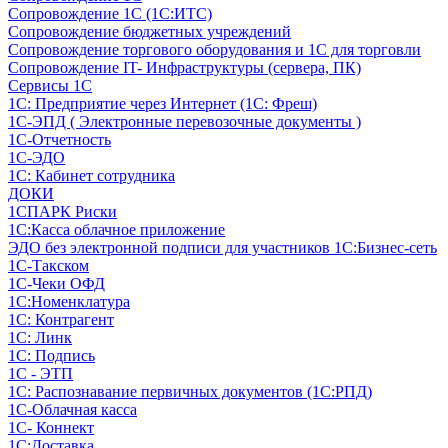
Сопровождение 1С (1С:ИТС)
Сопровождение бюджетных учреждений
Сопровождение торгового оборудования и 1С для торговли
Сопровождение IT- Инфраструктуры (сервера, ПК)
Сервисы 1С
1С: Предприятие через Интернет (1С: Фреш)
1С-ЭПД ( Электронные перевозочные документы )
1С-Отчетность
1С-ЭДО
1С: Кабинет сотрудника
ДОКИ
1СПАРК Риски
1С:Касса облачное приложение
ЭДО без электронной подписи для участников 1С:Бизнес-сеть
1С-Такском
1С-Чеки ОФД
1С:Номенклатура
1С: Контрагент
1С: Линк
1С: Подпись
1С - ЭТП
1С: Распознавание первичных документов (1С:РПД)
1С-Облачная касса
1С- Коннект
1С:Доставка