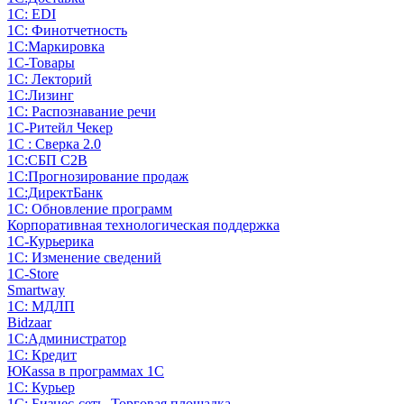
1С: EDI
1С: Финотчетность
1С:Маркировка
1С-Товары
1С: Лекторий
1С:Лизинг
1С: Распознавание речи
1C-Ритейл Чекер
1С : Сверка 2.0
1С:СБП C2B
1С:Прогнозирование продаж
1С:ДиректБанк
1С: Обновление программ
Корпоративная технологическая поддержка
1С-Курьерика
1С: Изменение сведений
1C-Store
Smartway
1С: МДЛП
Bidzaar
1С:Администратор
1С: Кредит
ЮКаssа в программах 1С
1С: Курьер
1С: Бизнес-сеть. Торговая площадка