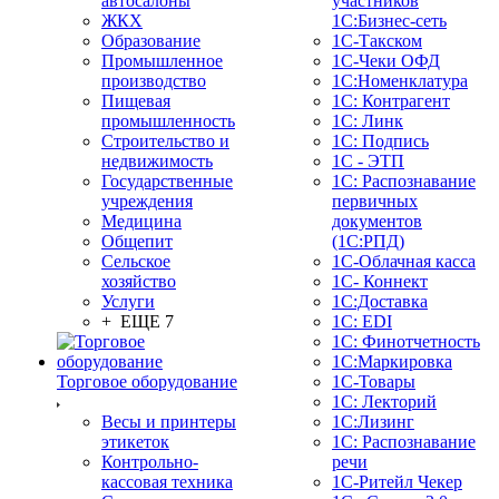
автосалоны
участников
ЖКХ
1С:Бизнес-сеть
Образование
1С-Такском
Промышленное
1С-Чеки ОФД
производство
1С:Номенклатура
Пищевая
1С: Контрагент
промышленность
1С: Линк
Строительство и
1С: Подпись
недвижимость
1С - ЭТП
Государственные
1С: Распознавание
учреждения
первичных
Медицина
документов
Общепит
(1С:РПД)
Сельское
1С-Облачная касса
хозяйство
1С- Коннект
Услуги
1С:Доставка
+ ЕЩЕ 7
1С: EDI
1С: Финотчетность
1С:Маркировка
Торговое оборудование
1С-Товары
1С: Лекторий
Весы и принтеры
1С:Лизинг
этикеток
1С: Распознавание
Контрольно-
речи
кассовая техника
1C-Ритейл Чекер