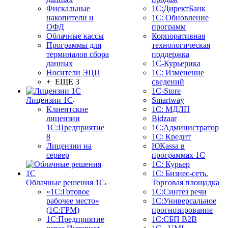
Фискальные
1С:ДиректБанк
накопители и
1С: Обновление
ОФД
программ
Облачные кассы
Корпоративная
Программы для
технологическая
терминалов сбора
поддержка
данных
1С-Курьерика
Носители ЭЦП
1С: Изменение
+ ЕЩЕ 3
сведений
1C-Store
Лицензии 1С
Smartway
Клиентские
1С: МДЛП
лицензии
Bidzaar
1С:Предприятие
1С:Администратор
8
1С: Кредит
Лицензии на
ЮКаssа в
сервер
программах 1С
1С: Курьер
1С: Бизнес-сеть.
Облачные решения 1С
Торговая площадка
«1C:Готовое
1С:Синтез речи
рабочее место»
1С:Универсальное
(1С:ГРМ)
прогнозирование
1С:Предприятие
1С:СБП B2B