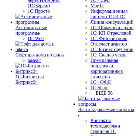
через Интернет
1C - UMI
(1С:Фреш)
Mag1c
1С:Просто
Информационная
система 1С:ИТС
Линия консультаций
Антивирусные
1С: Облачный архив
программы
1С: КП Отраслевой
Dr. Web
1С- Финконтроль
Отвечает аудитор
1С: Бизнес обучение
Софт для дома и офиса
1С: Сканер чеков
basealt
Премиальная
поддержка
корпоративных
1С-Битрикс и
клиентов
Битрикс24
1С - ОФД
1С:Share
+ ЕЩЕ 56
Часто задаваемые вопросы
Контакты
техподдержки
сервисов 1С