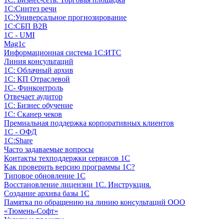
1С:Синтез речи
1С:Универсальное прогнозирование
1С:СБП B2B
1C - UMI
Mag1c
Информационная система 1С:ИТС
Линия консультаций
1С: Облачный архив
1С: КП Отраслевой
1С- Финконтроль
Отвечает аудитор
1С: Бизнес обучение
1С: Сканер чеков
Премиальная поддержка корпоративных клиентов
1С - ОФД
1С:Share
Часто задаваемые вопросы
Контакты техподдержки сервисов 1С
Как проверить версию программы 1С?
Типовое обновление 1С
Восстановление лицензии 1С. Инструкция.
Создание архива базы 1С
Памятка по обращению на линию консультаций ООО
«Тюмень-Софт»