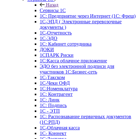
Назад
Сервисы 1С
1С: Предприятие через Интернет (1С: Фреш)
1С-ЭПД ( Электронные перевозочные
документы )
1С-Отчетность
1С-ЭДО
1С: Кабинет сотрудника
ДОКИ
1СПАРК Риски
1С:Касса облачное приложение
ЭДО без электронной подписи для
участников 1С:Бизнес-сеть
1С-Такском
1С-Чеки ОФД
1С:Номенклатура
1С: Контрагент
1С: Линк
1С: Подпись
1С - ЭТП
1С: Распознавание первичных документов
(1С:РПД)
1С-Облачная касса
1С- Коннект
1С:Доставка