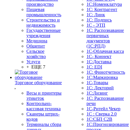
производство
1С:Номенклатура
Пищевая
1С: Контрагент
промышленность
1С: Линк
Строительство и
1С: Подпись
недвижимость
1С - ЭТП
Государственные
1С: Распознавание
учреждения
первичных
Медицина
документов
Общепит
(1С:РПД)
Сельское
1С-Облачная касса
хозяйство
1С- Коннект
Услуги
1С:Доставка
+ ЕЩЕ 7
1С: EDI
1С: Финотчетность
1С:Маркировка
Торговое оборудование
1С-Товары
1С: Лекторий
Весы и принтеры
1С:Лизинг
этикеток
1С: Распознавание
Контрольно-
речи
кассовая техника
1C-Ритейл Чекер
Сканеры штрих-
1С : Сверка 2.0
кодов
1С:СБП C2B
Терминалы сбора
1С:Прогнозирование
данных
продаж