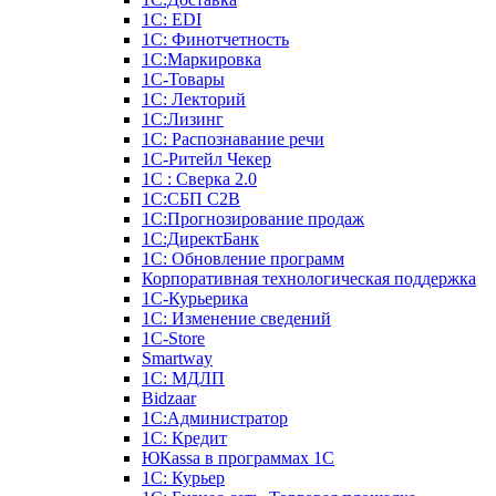
1С: EDI
1С: Финотчетность
1С:Маркировка
1С-Товары
1С: Лекторий
1С:Лизинг
1С: Распознавание речи
1C-Ритейл Чекер
1С : Сверка 2.0
1С:СБП C2B
1С:Прогнозирование продаж
1С:ДиректБанк
1С: Обновление программ
Корпоративная технологическая поддержка
1С-Курьерика
1С: Изменение сведений
1C-Store
Smartway
1С: МДЛП
Bidzaar
1С:Администратор
1С: Кредит
ЮКаssа в программах 1С
1С: Курьер