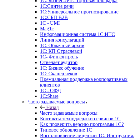
1С: Бизнес-сеть. Торговая площадка
1С:Синтез речи
1С:Универсальное прогнозирование
1С:СБП B2B
1C - UMI
Mag1c
Информационная система 1С:ИТС
Линия консультаций
1С: Облачный архив
1С: КП Отраслевой
1С- Финконтроль
Отвечает аудитор
1С: Бизнес обучение
1С: Сканер чеков
Премиальная поддержка корпоративных
клиентов
1С - ОФД
1С:Share
Часто задаваемые вопросы
Назад
Часто задаваемые вопросы
Контакты техподдержки сервисов 1С
Как проверить версию программы 1С?
Типовое обновление 1С
Восстановление лицензии 1С. Инструкция.