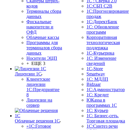
Сканеры штрих-
1С : Сверка 2.0
кодов
1С:СБП C2B
Терминалы сбора
1С:Прогнозирование
данных
продаж
Фискальные
1С:ДиректБанк
накопители и
1С: Обновление
ОФД
программ
Облачные кассы
Корпоративная
Программы для
технологическая
терминалов сбора
поддержка
данных
1С-Курьерика
Носители ЭЦП
1С: Изменение
+ ЕЩЕ 3
сведений
1C-Store
Лицензии 1С
Smartway
Клиентские
1С: МДЛП
лицензии
Bidzaar
1С:Предприятие
1С:Администратор
8
1С: Кредит
Лицензии на
ЮКаssа в
сервер
программах 1С
1С: Курьер
1С: Бизнес-сеть.
Облачные решения 1С
Торговая площадка
«1C:Готовое
1С:Синтез речи