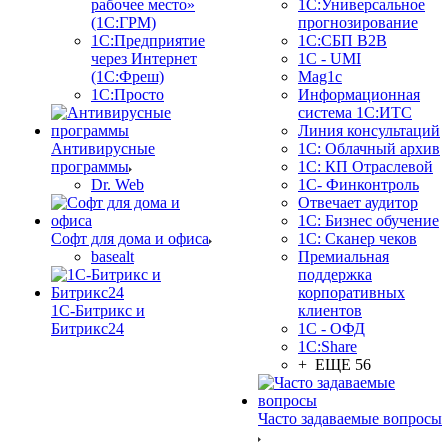
рабочее место»
1С:Универсальное
(1С:ГРМ)
прогнозирование
1С:Предприятие
1С:СБП B2B
через Интернет
1C - UMI
(1С:Фреш)
Mag1c
1С:Просто
Информационная
система 1С:ИТС
Линия консультаций
Антивирусные
1С: Облачный архив
программы
1С: КП Отраслевой
Dr. Web
1С- Финконтроль
Отвечает аудитор
1С: Бизнес обучение
Софт для дома и офиса
1С: Сканер чеков
basealt
Премиальная
поддержка
корпоративных
1С-Битрикс и
клиентов
Битрикс24
1С - ОФД
1С:Share
+ ЕЩЕ 56
Часто задаваемые вопросы