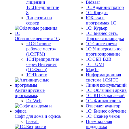
лицензии
Bidzaar
1С:Предприятие
1С:Администратор
8
1С: Кредит
Лицензии на
ЮКаssа в
сервер
программах 1С
1С: Курьер
1С: Бизнес-сеть.
Облачные решения 1С
Торговая площадка
«1C:Готовое
1С:Синтез речи
рабочее место»
1С:Универсальное
(1С:ГРМ)
прогнозирование
1С:Предприятие
1С:СБП B2B
через Интернет
1C - UMI
(1С:Фреш)
Mag1c
1С:Просто
Информационная
система 1С:ИТС
Линия консультаций
Антивирусные
1С: Облачный архив
программы
1С: КП Отраслевой
Dr. Web
1С- Финконтроль
Отвечает аудитор
1С: Бизнес обучение
Софт для дома и офиса
1С: Сканер чеков
basealt
Премиальная
поддержка