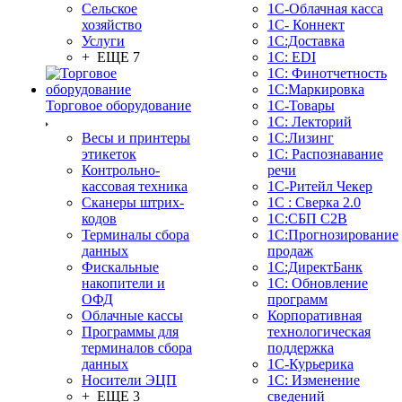
Сельское
1С-Облачная касса
хозяйство
1С- Коннект
Услуги
1С:Доставка
+ ЕЩЕ 7
1С: EDI
1С: Финотчетность
1С:Маркировка
Торговое оборудование
1С-Товары
1С: Лекторий
Весы и принтеры
1С:Лизинг
этикеток
1С: Распознавание
Контрольно-
речи
кассовая техника
1C-Ритейл Чекер
Сканеры штрих-
1С : Сверка 2.0
кодов
1С:СБП C2B
Терминалы сбора
1С:Прогнозирование
данных
продаж
Фискальные
1С:ДиректБанк
накопители и
1С: Обновление
ОФД
программ
Облачные кассы
Корпоративная
Программы для
технологическая
терминалов сбора
поддержка
данных
1С-Курьерика
Носители ЭЦП
1С: Изменение
+ ЕЩЕ 3
сведений