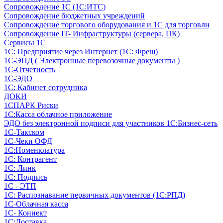
Сопровождение 1С (1С:ИТС)
Сопровождение бюджетных учреждений
Сопровождение торгового оборудования и 1С для торговли
Сопровождение IT- Инфраструктуры (сервера, ПК)
Сервисы 1С
1С: Предприятие через Интернет (1С: Фреш)
1С-ЭПД ( Электронные перевозочные документы )
1С-Отчетность
1С-ЭДО
1С: Кабинет сотрудника
ДОКИ
1СПАРК Риски
1С:Касса облачное приложение
ЭДО без электронной подписи для участников 1С:Бизнес-сеть
1С-Такском
1С-Чеки ОФД
1С:Номенклатура
1С: Контрагент
1С: Линк
1С: Подпись
1С - ЭТП
1С: Распознавание первичных документов (1С:РПД)
1С-Облачная касса
1С- Коннект
1С:Доставка