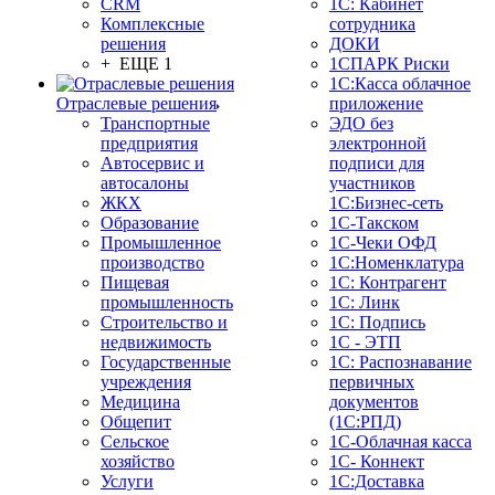
CRM
1С: Кабинет
Комплексные
сотрудника
решения
ДОКИ
+ ЕЩЕ 1
1СПАРК Риски
1С:Касса облачное
Отраслевые решения
приложение
Транспортные
ЭДО без
предприятия
электронной
Автосервис и
подписи для
автосалоны
участников
ЖКХ
1С:Бизнес-сеть
Образование
1С-Такском
Промышленное
1С-Чеки ОФД
производство
1С:Номенклатура
Пищевая
1С: Контрагент
промышленность
1С: Линк
Строительство и
1С: Подпись
недвижимость
1С - ЭТП
Государственные
1С: Распознавание
учреждения
первичных
Медицина
документов
Общепит
(1С:РПД)
Сельское
1С-Облачная касса
хозяйство
1С- Коннект
Услуги
1С:Доставка