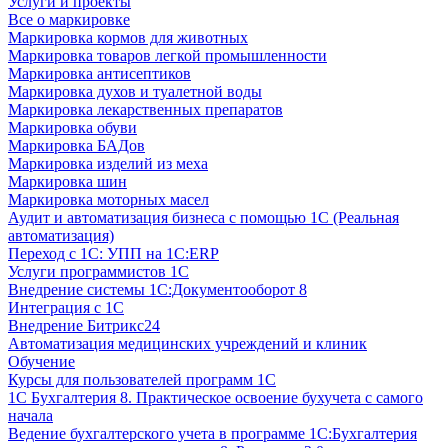
Услуги и проекты
Все о маркировке
Маркировка кормов для животных
Маркировка товаров легкой промышленности
Маркировка антисептиков
Маркировка духов и туалетной воды
Маркировка лекарственных препаратов
Маркировка обуви
Маркировка БАДов
Маркировка изделий из меха
Маркировка шин
Маркировка моторных масел
Аудит и автоматизация бизнеса с помощью 1С (Реальная
автоматизация)
Переход с 1С: УПП на 1С:ERP
Услуги программистов 1С
Внедрение системы 1С:Документооборот 8
Интеграция с 1С
Внедрение Битрикс24
Автоматизация медицинских учреждений и клиник
Обучение
Курсы для пользователей программ 1С
1С Бухгалтерия 8. Практическое освоение бухучета с самого
начала
Ведение бухгалтерского учета в программе 1С:Бухгалтерия