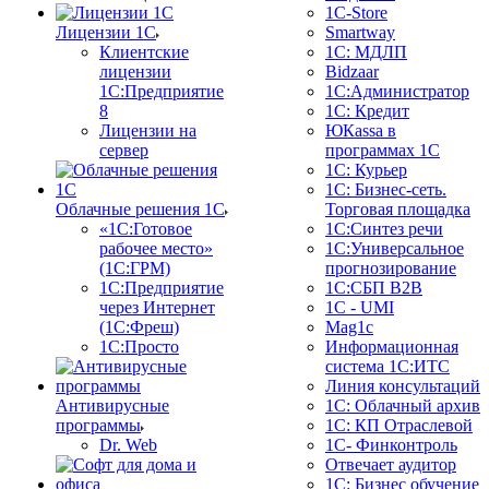
1C-Store
Лицензии 1С
Smartway
Клиентские
1С: МДЛП
лицензии
Bidzaar
1С:Предприятие
1С:Администратор
8
1С: Кредит
Лицензии на
ЮКаssа в
сервер
программах 1С
1С: Курьер
1С: Бизнес-сеть.
Облачные решения 1С
Торговая площадка
«1C:Готовое
1С:Синтез речи
рабочее место»
1С:Универсальное
(1С:ГРМ)
прогнозирование
1С:Предприятие
1С:СБП B2B
через Интернет
1C - UMI
(1С:Фреш)
Mag1c
1С:Просто
Информационная
система 1С:ИТС
Линия консультаций
Антивирусные
1С: Облачный архив
программы
1С: КП Отраслевой
Dr. Web
1С- Финконтроль
Отвечает аудитор
1С: Бизнес обучение