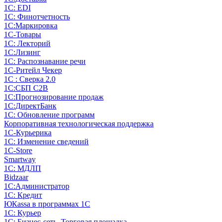
1С: EDI
1С: Финотчетность
1С:Маркировка
1С-Товары
1С: Лекторий
1С:Лизинг
1С: Распознавание речи
1C-Ритейл Чекер
1С : Сверка 2.0
1С:СБП C2B
1С:Прогнозирование продаж
1С:ДиректБанк
1С: Обновление программ
Корпоративная технологическая поддержка
1С-Курьерика
1С: Изменение сведений
1C-Store
Smartway
1С: МДЛП
Bidzaar
1С:Администратор
1С: Кредит
ЮКаssа в программах 1С
1С: Курьер
1С: Бизнес-сеть. Торговая площадка