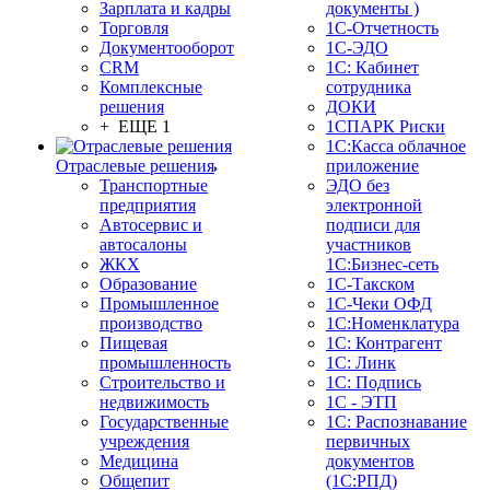
Зарплата и кадры
документы )
Торговля
1С-Отчетность
Документооборот
1С-ЭДО
CRM
1С: Кабинет
Комплексные
сотрудника
решения
ДОКИ
+ ЕЩЕ 1
1СПАРК Риски
1С:Касса облачное
Отраслевые решения
приложение
Транспортные
ЭДО без
предприятия
электронной
Автосервис и
подписи для
автосалоны
участников
ЖКХ
1С:Бизнес-сеть
Образование
1С-Такском
Промышленное
1С-Чеки ОФД
производство
1С:Номенклатура
Пищевая
1С: Контрагент
промышленность
1С: Линк
Строительство и
1С: Подпись
недвижимость
1С - ЭТП
Государственные
1С: Распознавание
учреждения
первичных
Медицина
документов
Общепит
(1С:РПД)