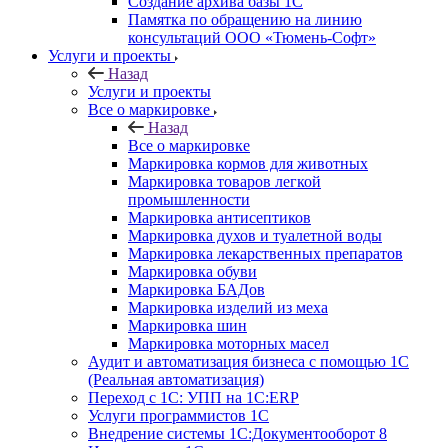
Создание архива базы 1С
Памятка по обращению на линию
консультаций ООО «Тюмень-Софт»
Услуги и проекты
Назад
Услуги и проекты
Все о маркировке
Назад
Все о маркировке
Маркировка кормов для животных
Маркировка товаров легкой
промышленности
Маркировка антисептиков
Маркировка духов и туалетной воды
Маркировка лекарственных препаратов
Маркировка обуви
Маркировка БАДов
Маркировка изделий из меха
Маркировка шин
Маркировка моторных масел
Аудит и автоматизация бизнеса с помощью 1С
(Реальная автоматизация)
Переход с 1С: УПП на 1С:ERP
Услуги программистов 1С
Внедрение системы 1С:Документооборот 8