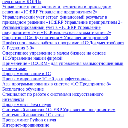
персоналом КОРП»
Управление производством и ремонтами в прикладном
решении «1С:ERP Управление предприятием 2»
Управленческий учет затрат, финансовый результат в
прикладном решении «1С:ERP Управление предприятием 2»
Регламентированный учет в «1С:ERP Управление
предприятием 2» и «1С:Комплексная автоматизация 2»
Оператор «1С»: Бухгалтерия + Управление торговлей
Профессиональная работа в программе «1С:Документооборот
8. Редакция 3.0»
Оперативное управление в малом бизнесе на основе
1С:Управление нашей фирмой
Применение «1С:CRM» для управления взаимоотношениями
с клиентами
Программирование в 1С
Программирование 1С с 0 до профессионала
Азы программирования в системе «1С:Предприятие 8»
Бесплатное обучение
Специалист по работе с системами искусственного
интеллекта
Программист Java с нуля
Системный аналитик 1С: ERP Управление предприятием
Системный аналитик 1С с азов
Программист Python с нуля
Интернет-продвижение