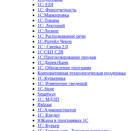
1С: EDI
1С: Финотчетность
1С:Маркировка
1С-Товары
1С: Лекторий
1С:Лизинг
1С: Распознавание речи
1C-Ритейл Чекер
1С : Сверка 2.0
1С:СБП C2B
1С:Прогнозирование продаж
1С:ДиректБанк
1С: Обновление программ
Корпоративная технологическая поддержка
1С-Курьерика
1С: Изменение сведений
1C-Store
Smartway
1С: МДЛП
Bidzaar
1С:Администратор
1С: Кредит
ЮКаssа в программах 1С
1С: Курьер
1С: Бизнес-сеть. Торговая площадка