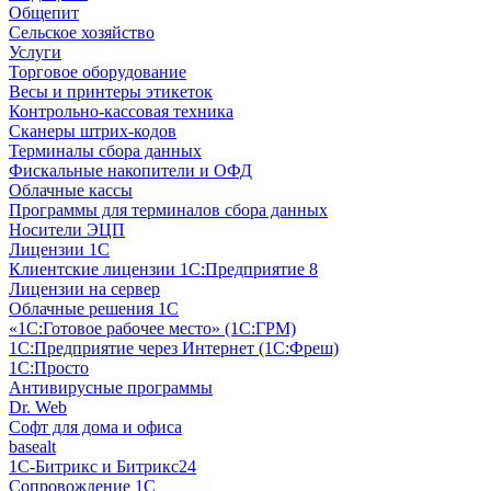
Общепит
Сельское хозяйство
Услуги
Торговое оборудование
Весы и принтеры этикеток
Контрольно-кассовая техника
Сканеры штрих-кодов
Терминалы сбора данных
Фискальные накопители и ОФД
Облачные кассы
Программы для терминалов сбора данных
Носители ЭЦП
Лицензии 1С
Клиентские лицензии 1С:Предприятие 8
Лицензии на сервер
Облачные решения 1С
«1C:Готовое рабочее место» (1С:ГРМ)
1С:Предприятие через Интернет (1С:Фреш)
1С:Просто
Антивирусные программы
Dr. Web
Софт для дома и офиса
basealt
1С-Битрикс и Битрикс24
Сопровождение 1С