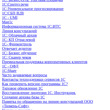
1С:Синтез речи
1С:Универсальное прогнозирование
1С:СБП B2B
1C - UMI
Mag1c
Информационная система 1С:ИТС
Линия консультаций
1С: Облачный архив
1С: КП Отраслевой
1С- Финконтроль
Отвечает аудитор
1С: Бизнес обучение
1С: Сканер чеков
Премиальная поддержка корпоративных клиентов
1С - ОФД
1С:Share
Часто задаваемые вопросы
Контакты техподдержки сервисов 1С
Как проверить версию программы 1С?
Типовое обновление 1С
Восстановление лицензии 1С. Инструкция.
Создание архива базы 1С
Памятка по обращению на линию консультаций ООО
«Тюмень-Софт»