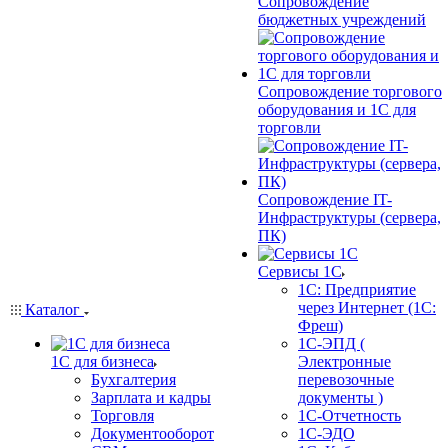
Сопровождение
бюджетных учреждений
Сопровождение торгового
оборудования и 1С для
торговли
Сопровождение IT-
Инфраструктуры (сервера,
ПК)
Сервисы 1С
1С: Предприятие
через Интернет (1С:
Каталог
Фреш)
1С-ЭПД (
1С для бизнеса
Электронные
Бухгалтерия
перевозочные
Зарплата и кадры
документы )
Торговля
1С-Отчетность
Документооборот
1С-ЭДО