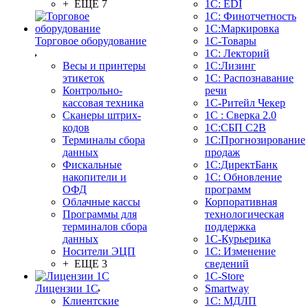
+ ЕЩЕ 7
1С: EDI
1С: Финотчетность
1С:Маркировка
Торговое оборудование
1С-Товары
1С: Лекторий
Весы и принтеры
1С:Лизинг
этикеток
1С: Распознавание
Контрольно-
речи
кассовая техника
1C-Ритейл Чекер
Сканеры штрих-
1С : Сверка 2.0
кодов
1С:СБП C2B
Терминалы сбора
1С:Прогнозирование
данных
продаж
Фискальные
1С:ДиректБанк
накопители и
1С: Обновление
ОФД
программ
Облачные кассы
Корпоративная
Программы для
технологическая
терминалов сбора
поддержка
данных
1С-Курьерика
Носители ЭЦП
1С: Изменение
+ ЕЩЕ 3
сведений
1C-Store
Лицензии 1С
Smartway
Клиентские
1С: МДЛП