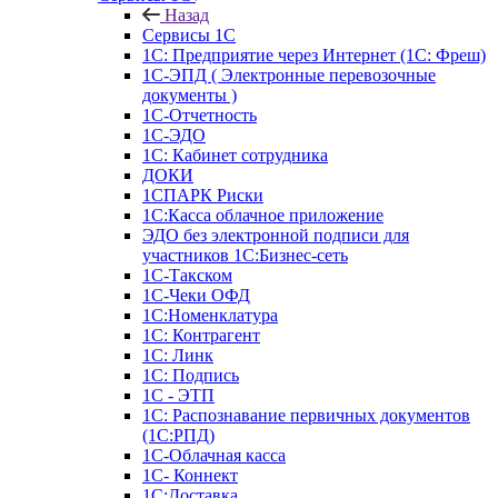
Назад
Сервисы 1С
1С: Предприятие через Интернет (1С: Фреш)
1С-ЭПД ( Электронные перевозочные
документы )
1С-Отчетность
1С-ЭДО
1С: Кабинет сотрудника
ДОКИ
1СПАРК Риски
1С:Касса облачное приложение
ЭДО без электронной подписи для
участников 1С:Бизнес-сеть
1С-Такском
1С-Чеки ОФД
1С:Номенклатура
1С: Контрагент
1С: Линк
1С: Подпись
1С - ЭТП
1С: Распознавание первичных документов
(1С:РПД)
1С-Облачная касса
1С- Коннект
1С:Доставка