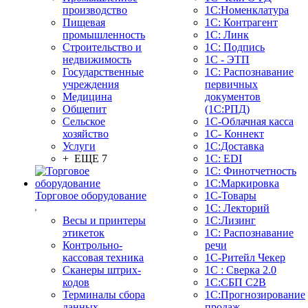
производство
1С:Номенклатура
Пищевая
1С: Контрагент
промышленность
1С: Линк
Строительство и
1С: Подпись
недвижимость
1С - ЭТП
Государственные
1С: Распознавание
учреждения
первичных
Медицина
документов
Общепит
(1С:РПД)
Сельское
1С-Облачная касса
хозяйство
1С- Коннект
Услуги
1С:Доставка
+ ЕЩЕ 7
1С: EDI
1С: Финотчетность
1С:Маркировка
Торговое оборудование
1С-Товары
1С: Лекторий
Весы и принтеры
1С:Лизинг
этикеток
1С: Распознавание
Контрольно-
речи
кассовая техника
1C-Ритейл Чекер
Сканеры штрих-
1С : Сверка 2.0
кодов
1С:СБП C2B
Терминалы сбора
1С:Прогнозирование
данных
продаж