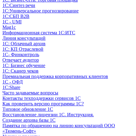
1С:Синтез речи
1С:Универсальное прогнозирование
1С:СБП B2B
1C - UMI
Mag1c
Информационная система 1С:ИТС
Линия консультаций
1С: Облачный архив
1С: КП Отраслевой
1С- Финконтроль
Отвечает аудитор
1С: Бизнес обучение
1С: Сканер чеков
Премиальная поддержка корпоративных клиентов
1С - ОФД
1С:Share
Часто задаваемые вопросы
Контакты техподдержки сервисов 1С
Как проверить версию программы 1С?
Типовое обновление 1С
Восстановление лицензии 1С. Инструкция.
Создание архива базы 1С
Памятка по обращению на линию консультаций ООО
«Тюмень-Софт»