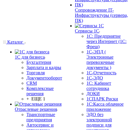
Сопровождение IT-
Инфраструктуры (сервера,
ПК)
Сервисы 1С
1С: Предприятие
через Интернет (1С:
Каталог
Фреш)
1С-ЭПД (
1С для бизнеса
Электронные
Бухгалтерия
перевозочные
Зарплата и кадры
документы )
Торговля
1С-Отчетность
Документооборот
1С-ЭДО
CRM
1С: Кабинет
Комплексные
сотрудника
решения
ДОКИ
+ ЕЩЕ 1
1СПАРК Риски
1С:Касса облачное
Отраслевые решения
приложение
Транспортные
ЭДО без
предприятия
электронной
Автосервис и
подписи для