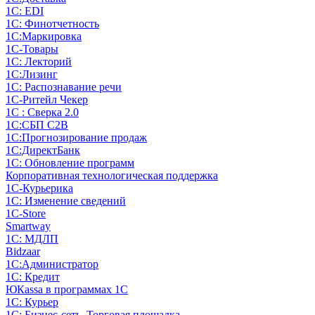
1С: EDI
1С: Финотчетность
1С:Маркировка
1С-Товары
1С: Лекторий
1С:Лизинг
1С: Распознавание речи
1C-Ритейл Чекер
1С : Сверка 2.0
1С:СБП C2B
1С:Прогнозирование продаж
1С:ДиректБанк
1С: Обновление программ
Корпоративная технологическая поддержка
1С-Курьерика
1С: Изменение сведений
1C-Store
Smartway
1С: МДЛП
Bidzaar
1С:Администратор
1С: Кредит
ЮКаssа в программах 1С
1С: Курьер
1С: Бизнес-сеть. Торговая площадка