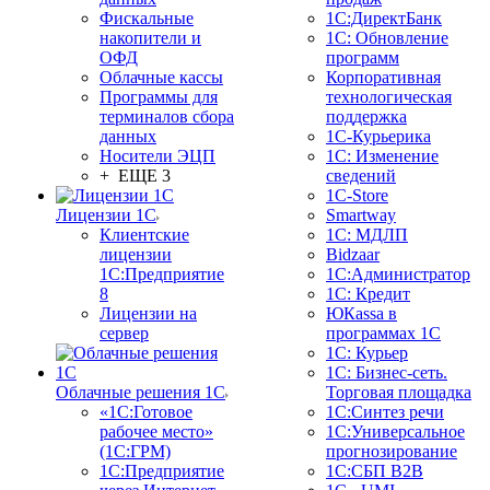
Фискальные
1С:ДиректБанк
накопители и
1С: Обновление
ОФД
программ
Облачные кассы
Корпоративная
Программы для
технологическая
терминалов сбора
поддержка
данных
1С-Курьерика
Носители ЭЦП
1С: Изменение
+ ЕЩЕ 3
сведений
1C-Store
Лицензии 1С
Smartway
Клиентские
1С: МДЛП
лицензии
Bidzaar
1С:Предприятие
1С:Администратор
8
1С: Кредит
Лицензии на
ЮКаssа в
сервер
программах 1С
1С: Курьер
1С: Бизнес-сеть.
Облачные решения 1С
Торговая площадка
«1C:Готовое
1С:Синтез речи
рабочее место»
1С:Универсальное
(1С:ГРМ)
прогнозирование
1С:Предприятие
1С:СБП B2B