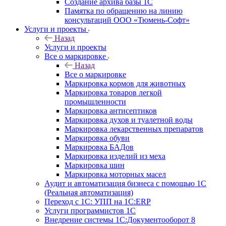
Создание архива базы 1С
Памятка по обращению на линию
консультаций ООО «Тюмень-Софт»
Услуги и проекты
Назад
Услуги и проекты
Все о маркировке
Назад
Все о маркировке
Маркировка кормов для животных
Маркировка товаров легкой
промышленности
Маркировка антисептиков
Маркировка духов и туалетной воды
Маркировка лекарственных препаратов
Маркировка обуви
Маркировка БАДов
Маркировка изделий из меха
Маркировка шин
Маркировка моторных масел
Аудит и автоматизация бизнеса с помощью 1С
(Реальная автоматизация)
Переход с 1С: УПП на 1С:ERP
Услуги программистов 1С
Внедрение системы 1С:Документооборот 8