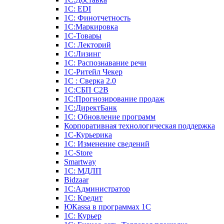
1С: EDI
1С: Финотчетность
1С:Маркировка
1С-Товары
1С: Лекторий
1С:Лизинг
1С: Распознавание речи
1C-Ритейл Чекер
1С : Сверка 2.0
1С:СБП C2B
1С:Прогнозирование продаж
1С:ДиректБанк
1С: Обновление программ
Корпоративная технологическая поддержка
1С-Курьерика
1С: Изменение сведений
1C-Store
Smartway
1С: МДЛП
Bidzaar
1С:Администратор
1С: Кредит
ЮКаssа в программах 1С
1С: Курьер