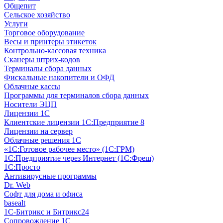
Общепит
Сельское хозяйство
Услуги
Торговое оборудование
Весы и принтеры этикеток
Контрольно-кассовая техника
Сканеры штрих-кодов
Терминалы сбора данных
Фискальные накопители и ОФД
Облачные кассы
Программы для терминалов сбора данных
Носители ЭЦП
Лицензии 1С
Клиентские лицензии 1С:Предприятие 8
Лицензии на сервер
Облачные решения 1С
«1C:Готовое рабочее место» (1С:ГРМ)
1С:Предприятие через Интернет (1С:Фреш)
1С:Просто
Антивирусные программы
Dr. Web
Софт для дома и офиса
basealt
1С-Битрикс и Битрикс24
Сопровождение 1С