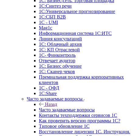
1С: Бизнес-сеть. Торговая площадка
1С:Синтез речи
1С:Универсальное прогнозирование
1С:СБП B2B
1C - UMI
Mag1c
Информационная система 1С:ИТС
Линия консультаций
1С: Облачный архив
1С: КП Отраслевой
1С- Финконтроль
Отвечает аудитор
1С: Бизнес обучение
1С: Сканер чеков
Премиальная поддержка корпоративных
клиентов
1С - ОФД
1С:Share
Часто задаваемые вопросы
Назад
Часто задаваемые вопросы
Контакты техподдержки сервисов 1С
Как проверить версию программы 1С?
Типовое обновление 1С
Восстановление лицензии 1С. Инструкция.