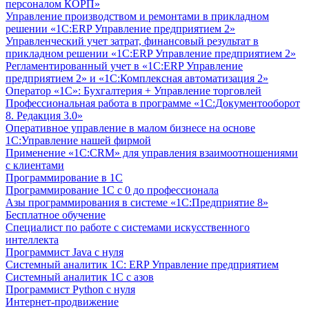
персоналом КОРП»
Управление производством и ремонтами в прикладном
решении «1С:ERP Управление предприятием 2»
Управленческий учет затрат, финансовый результат в
прикладном решении «1С:ERP Управление предприятием 2»
Регламентированный учет в «1С:ERP Управление
предприятием 2» и «1С:Комплексная автоматизация 2»
Оператор «1С»: Бухгалтерия + Управление торговлей
Профессиональная работа в программе «1С:Документооборот
8. Редакция 3.0»
Оперативное управление в малом бизнесе на основе
1С:Управление нашей фирмой
Применение «1С:CRM» для управления взаимоотношениями
с клиентами
Программирование в 1С
Программирование 1С с 0 до профессионала
Азы программирования в системе «1С:Предприятие 8»
Бесплатное обучение
Специалист по работе с системами искусственного
интеллекта
Программист Java с нуля
Системный аналитик 1С: ERP Управление предприятием
Системный аналитик 1С с азов
Программист Python с нуля
Интернет-продвижение