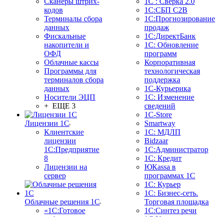
Сканеры штрих-
1С : Сверка 2.0
кодов
1С:СБП C2B
Терминалы сбора
1С:Прогнозирование
данных
продаж
Фискальные
1С:ДиректБанк
накопители и
1С: Обновление
ОФД
программ
Облачные кассы
Корпоративная
Программы для
технологическая
терминалов сбора
поддержка
данных
1С-Курьерика
Носители ЭЦП
1С: Изменение
+ ЕЩЕ 3
сведений
1C-Store
Лицензии 1С
Smartway
Клиентские
1С: МДЛП
лицензии
Bidzaar
1С:Предприятие
1С:Администратор
8
1С: Кредит
Лицензии на
ЮКаssа в
сервер
программах 1С
1С: Курьер
1С: Бизнес-сеть.
Облачные решения 1С
Торговая площадка
«1C:Готовое
1С:Синтез речи