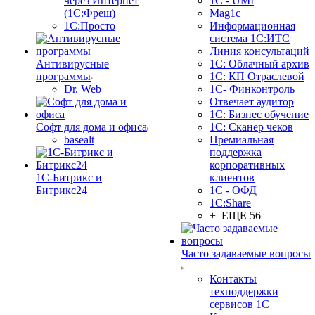
через Интернет
1C - UMI
(1С:Фреш)
Mag1c
1С:Просто
Информационная
система 1С:ИТС
Линия консультаций
Антивирусные
1С: Облачный архив
программы
1С: КП Отраслевой
Dr. Web
1С- Финконтроль
Отвечает аудитор
1С: Бизнес обучение
Софт для дома и офиса
1С: Сканер чеков
basealt
Премиальная
поддержка
корпоративных
1С-Битрикс и
клиентов
Битрикс24
1С - ОФД
1С:Share
+ ЕЩЕ 56
Часто задаваемые вопросы
Контакты
техподдержки
сервисов 1С