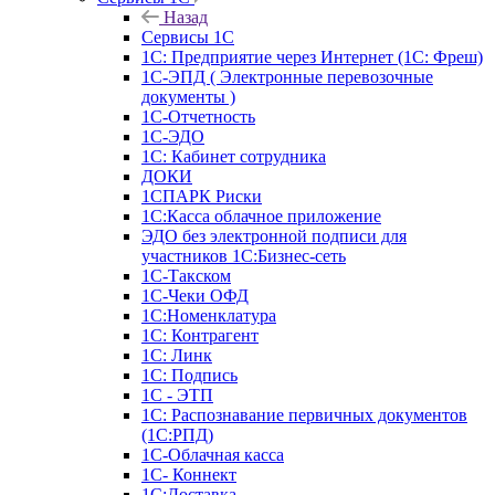
Назад
Сервисы 1С
1С: Предприятие через Интернет (1С: Фреш)
1С-ЭПД ( Электронные перевозочные
документы )
1С-Отчетность
1С-ЭДО
1С: Кабинет сотрудника
ДОКИ
1СПАРК Риски
1С:Касса облачное приложение
ЭДО без электронной подписи для
участников 1С:Бизнес-сеть
1С-Такском
1С-Чеки ОФД
1С:Номенклатура
1С: Контрагент
1С: Линк
1С: Подпись
1С - ЭТП
1С: Распознавание первичных документов
(1С:РПД)
1С-Облачная касса
1С- Коннект
1С:Доставка