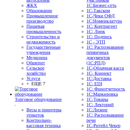
автосалоны
участников
ЖКХ
1С:Бизнес-сеть
Образование
1С-Такском
Промышленное
1С-Чеки ОФД
производство
1С:Номенклатура
Пищевая
1С: Контрагент
промышленность
1С: Линк
Строительство и
1С: Подпись
недвижимость
1С - ЭТП
Государственные
1С: Распознавание
учреждения
первичных
Медицина
документов
Общепит
(1С:РПД)
Сельское
1С-Облачная касса
хозяйство
1С- Коннект
Услуги
1С:Доставка
+ ЕЩЕ 7
1С: EDI
1С: Финотчетность
1С:Маркировка
Торговое оборудование
1С-Товары
1С: Лекторий
Весы и принтеры
1С:Лизинг
этикеток
1С: Распознавание
Контрольно-
речи
кассовая техника
1C-Ритейл Чекер