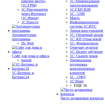
рабочее место»
1С:Универсальное
(1С:ГРМ)
прогнозирование
1С:Предприятие
1С:СБП B2B
через Интернет
1C - UMI
(1С:Фреш)
Mag1c
1С:Просто
Информационная
система 1С:ИТС
Линия консультаций
Антивирусные
1С: Облачный архив
программы
1С: КП Отраслевой
Dr. Web
1С- Финконтроль
Отвечает аудитор
1С: Бизнес обучение
Софт для дома и офиса
1С: Сканер чеков
basealt
Премиальная
поддержка
корпоративных
1С-Битрикс и
клиентов
Битрикс24
1С - ОФД
1С:Share
+ ЕЩЕ 56
Часто задаваемые вопросы