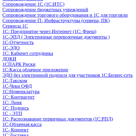
Сопровождение 1С (1С:ИТС)
Сопровождение бюджетных учреждений
Сопровождение торгового оборудования и 1С для торговли
Сопровождение IT- Инфраструктуры (сервера, ПК)
Сервисы 1С
1С: Предприятие через Интернет (1С: Фреш)
1С-ЭПД ( Электронные перевозочные документы )
1С-Отчетность
1С-ЭДО
1С: Кабинет сотрудника
ДОКИ
1СПАРК Риски
1С:Касса облачное приложение
ЭДО без электронной подписи для участников 1С:Бизнес-сеть
1С-Такском
1С-Чеки ОФД
1С:Номенклатура
1С: Контрагент
1С: Линк
1С: Подпись
1С - ЭТП
1С: Распознавание первичных документов (1С:РПД)
1С-Облачная касса
1С- Коннект
1С:Доставка