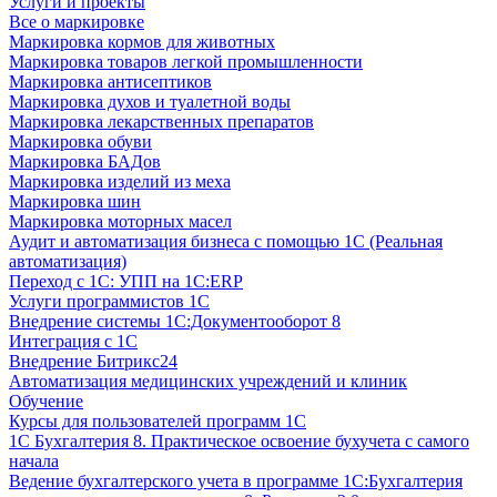
Услуги и проекты
Все о маркировке
Маркировка кормов для животных
Маркировка товаров легкой промышленности
Маркировка антисептиков
Маркировка духов и туалетной воды
Маркировка лекарственных препаратов
Маркировка обуви
Маркировка БАДов
Маркировка изделий из меха
Маркировка шин
Маркировка моторных масел
Аудит и автоматизация бизнеса с помощью 1С (Реальная
автоматизация)
Переход с 1С: УПП на 1С:ERP
Услуги программистов 1С
Внедрение системы 1С:Документооборот 8
Интеграция с 1С
Внедрение Битрикс24
Автоматизация медицинских учреждений и клиник
Обучение
Курсы для пользователей программ 1С
1С Бухгалтерия 8. Практическое освоение бухучета с самого
начала
Ведение бухгалтерского учета в программе 1С:Бухгалтерия