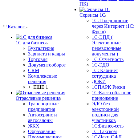
ПК)
Сервисы 1С
1С: Предприятие
через Интернет (1С:
Каталог
Фреш)
1С-ЭПД (
1С для бизнеса
Электронные
Бухгалтерия
перевозочные
Зарплата и кадры
документы )
Торговля
1С-Отчетность
Документооборот
1С-ЭДО
CRM
1С: Кабинет
Комплексные
сотрудника
решения
ДОКИ
+ ЕЩЕ 1
1СПАРК Риски
1С:Касса облачное
Отраслевые решения
приложение
Транспортные
ЭДО без
предприятия
электронной
Автосервис и
подписи для
автосалоны
участников
ЖКХ
1С:Бизнес-сеть
Образование
1С-Такском
Промышленное
1С-Чеки ОФД