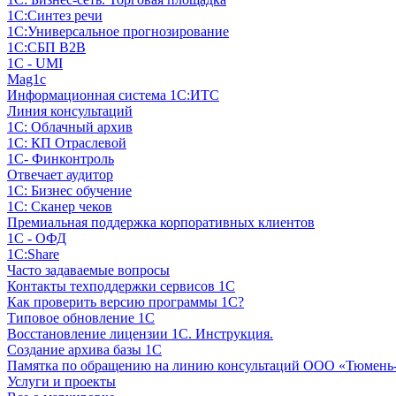
1С:Синтез речи
1С:Универсальное прогнозирование
1С:СБП B2B
1C - UMI
Mag1c
Информационная система 1С:ИТС
Линия консультаций
1С: Облачный архив
1С: КП Отраслевой
1С- Финконтроль
Отвечает аудитор
1С: Бизнес обучение
1С: Сканер чеков
Премиальная поддержка корпоративных клиентов
1С - ОФД
1С:Share
Часто задаваемые вопросы
Контакты техподдержки сервисов 1С
Как проверить версию программы 1С?
Типовое обновление 1С
Восстановление лицензии 1С. Инструкция.
Создание архива базы 1С
Памятка по обращению на линию консультаций ООО «Тюмень
Услуги и проекты