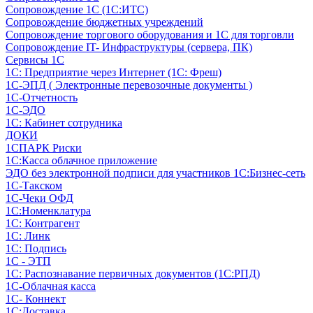
Сопровождение 1С (1С:ИТС)
Сопровождение бюджетных учреждений
Сопровождение торгового оборудования и 1С для торговли
Сопровождение IT- Инфраструктуры (сервера, ПК)
Сервисы 1С
1С: Предприятие через Интернет (1С: Фреш)
1С-ЭПД ( Электронные перевозочные документы )
1С-Отчетность
1С-ЭДО
1С: Кабинет сотрудника
ДОКИ
1СПАРК Риски
1С:Касса облачное приложение
ЭДО без электронной подписи для участников 1С:Бизнес-сеть
1С-Такском
1С-Чеки ОФД
1С:Номенклатура
1С: Контрагент
1С: Линк
1С: Подпись
1С - ЭТП
1С: Распознавание первичных документов (1С:РПД)
1С-Облачная касса
1С- Коннект
1С:Доставка