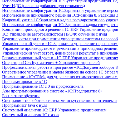
Использование конфигурации 1С:Бухгалтерия предприятия. Ре
Учет НДС (налог на добавленную стоимость)
Использование конфигурации 1С:Зарплата и управление персон
Использование прикладного решения 1С:Розница 8. Редакция 3
Кадровый учет в 1С:Зарплата и кадры государственного учрежд
Использование конфигурации ‎1С: Зарплата и кадры государств
Концепция прикладного решения 1С:ERP Управление предпри
1С: Управление автотранспортом ПРОФ: обучение с нуля
Ведение учета при применении упрощенной системы налогооб
Управленческий учет в «1C:Зарплата и управление персонало
Управление производством и ремонтами в прикладном решени
Управленческий учет затрат, финансовый результат в прикла
Регламентированный учет в «1С:ERP Управление предприятием
Оператор «1С»: Бухгалтерия + Управление торговлей
Профессиональная работа в программе «1С:Документооборот 8.
Оперативное управление в малом бизнесе на основе 1С:Управ
Применение «1С:CRM» для управления взаимоотношениями с
Программирование в 1С
Программирование 1С с 0 до профессионала
Азы программирования в системе «1С:Предприятие 8»
Бесплатное обучение
Специалист по работе с системами искусственного интеллекта
Программист Java с нуля
Системный аналитик 1С: ERP Управление предприятием
Системный аналитик 1С с азов