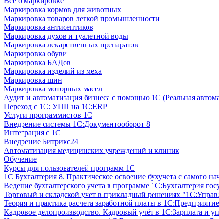
Все о маркировке
Маркировка кормов для животных
Маркировка товаров легкой промышленности
Маркировка антисептиков
Маркировка духов и туалетной воды
Маркировка лекарственных препаратов
Маркировка обуви
Маркировка БАДов
Маркировка изделий из меха
Маркировка шин
Маркировка моторных масел
Аудит и автоматизация бизнеса с помощью 1С (Реальная автом
Переход с 1С: УПП на 1С:ERP
Услуги программистов 1С
Внедрение системы 1С:Документооборот 8
Интеграция с 1С
Внедрение Битрикс24
Автоматизация медицинских учреждений и клиник
Обучение
Курсы для пользователей программ 1С
1С Бухгалтерия 8. Практическое освоение бухучета с самого на
Ведение бухгалтерского учета в программе 1С:Бухгалтерия гос
Торговый и складской учет в прикладный решениях "1С:Управл
Теория и практика расчета заработной платы в 1С:Предприятие
Кадровое делопроизводство. Кадровый учёт в 1С:Зарплата и уп