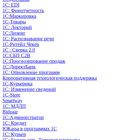
1С: EDI
1С: Финотчетность
1С:Маркировка
1С-Товары
1С: Лекторий
1С:Лизинг
1С: Распознавание речи
1C-Ритейл Чекер
1С : Сверка 2.0
1С:СБП C2B
1С:Прогнозирование продаж
1С:ДиректБанк
1С: Обновление программ
Корпоративная технологическая поддержка
1С-Курьерика
1С: Изменение сведений
1C-Store
Smartway
1С: МДЛП
Bidzaar
1С:Администратор
1С: Кредит
ЮКаssа в программах 1С
1С: Курьер
1С: Бизнес-сеть. Торговая площадка