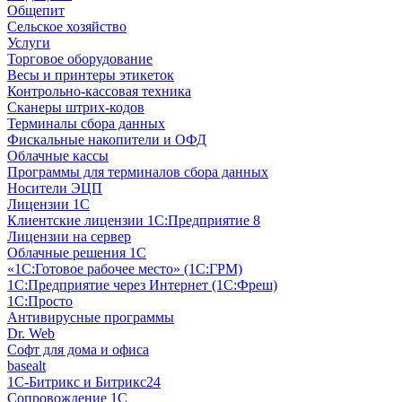
Общепит
Сельское хозяйство
Услуги
Торговое оборудование
Весы и принтеры этикеток
Контрольно-кассовая техника
Сканеры штрих-кодов
Терминалы сбора данных
Фискальные накопители и ОФД
Облачные кассы
Программы для терминалов сбора данных
Носители ЭЦП
Лицензии 1С
Клиентские лицензии 1С:Предприятие 8
Лицензии на сервер
Облачные решения 1С
«1C:Готовое рабочее место» (1С:ГРМ)
1С:Предприятие через Интернет (1С:Фреш)
1С:Просто
Антивирусные программы
Dr. Web
Софт для дома и офиса
basealt
1С-Битрикс и Битрикс24
Сопровождение 1С