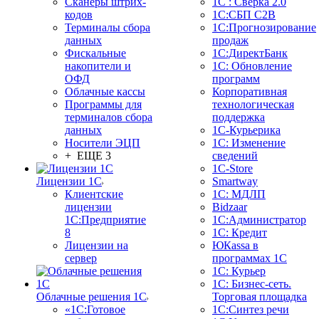
Сканеры штрих-
1С : Сверка 2.0
кодов
1С:СБП C2B
Терминалы сбора
1С:Прогнозирование
данных
продаж
Фискальные
1С:ДиректБанк
накопители и
1С: Обновление
ОФД
программ
Облачные кассы
Корпоративная
Программы для
технологическая
терминалов сбора
поддержка
данных
1С-Курьерика
Носители ЭЦП
1С: Изменение
+ ЕЩЕ 3
сведений
1C-Store
Лицензии 1С
Smartway
Клиентские
1С: МДЛП
лицензии
Bidzaar
1С:Предприятие
1С:Администратор
8
1С: Кредит
Лицензии на
ЮКаssа в
сервер
программах 1С
1С: Курьер
1С: Бизнес-сеть.
Облачные решения 1С
Торговая площадка
«1C:Готовое
1С:Синтез речи