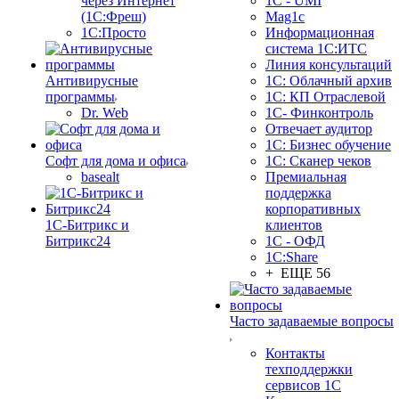
через Интернет
1C - UMI
(1С:Фреш)
Mag1c
1С:Просто
Информационная
система 1С:ИТС
Линия консультаций
Антивирусные
1С: Облачный архив
программы
1С: КП Отраслевой
Dr. Web
1С- Финконтроль
Отвечает аудитор
1С: Бизнес обучение
Софт для дома и офиса
1С: Сканер чеков
basealt
Премиальная
поддержка
корпоративных
1С-Битрикс и
клиентов
Битрикс24
1С - ОФД
1С:Share
+ ЕЩЕ 56
Часто задаваемые вопросы
Контакты
техподдержки
сервисов 1С