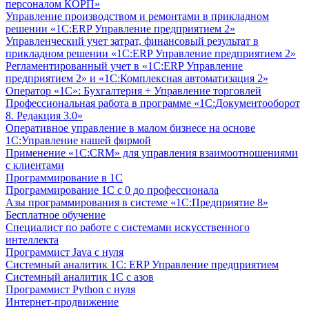
персоналом КОРП»
Управление производством и ремонтами в прикладном
решении «1С:ERP Управление предприятием 2»
Управленческий учет затрат, финансовый результат в
прикладном решении «1С:ERP Управление предприятием 2»
Регламентированный учет в «1С:ERP Управление
предприятием 2» и «1С:Комплексная автоматизация 2»
Оператор «1С»: Бухгалтерия + Управление торговлей
Профессиональная работа в программе «1С:Документооборот
8. Редакция 3.0»
Оперативное управление в малом бизнесе на основе
1С:Управление нашей фирмой
Применение «1С:CRM» для управления взаимоотношениями
с клиентами
Программирование в 1С
Программирование 1С с 0 до профессионала
Азы программирования в системе «1С:Предприятие 8»
Бесплатное обучение
Специалист по работе с системами искусственного
интеллекта
Программист Java с нуля
Системный аналитик 1С: ERP Управление предприятием
Системный аналитик 1С с азов
Программист Python с нуля
Интернет-продвижение