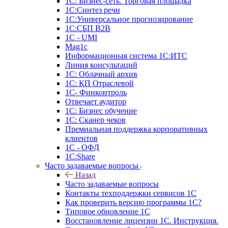
1С: Бизнес-сеть. Торговая площадка
1С:Синтез речи
1С:Универсальное прогнозирование
1С:СБП B2B
1C - UMI
Mag1c
Информационная система 1С:ИТС
Линия консультаций
1С: Облачный архив
1С: КП Отраслевой
1С- Финконтроль
Отвечает аудитор
1С: Бизнес обучение
1С: Сканер чеков
Премиальная поддержка корпоративных
клиентов
1С - ОФД
1С:Share
Часто задаваемые вопросы
Назад
Часто задаваемые вопросы
Контакты техподдержки сервисов 1С
Как проверить версию программы 1С?
Типовое обновление 1С
Восстановление лицензии 1С. Инструкция.