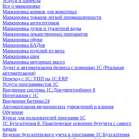
Услуги и проекты
Все о маркировке
Маркировка кормов для животных
Маркировка товаров легкой промышленности
Маркировка антисептиков
Маркировка духов и туалетной воды
Маркировка лекарственных препаратов
Маркировка обуви
Маркировка БАДов
Маркировка изделий из меха
Маркировка шин
Маркировка моторных масел
Аудит и автоматизация бизнеса с помощью 1С (Реальная
автоматизация)
Переход с 1С: УПП на 1С:ERP
Услуги программистов 1С
Внедрение системы 1С:Документооборот 8
Интеграция с 1С
Внедрение Битрикс24
Автоматизация медицинских учреждений и клиник
Обучение
Курсы для пользователей программ 1С
1С Бухгалтерия 8. Практическое освоение бухучета с самого
начала
Ведение бухгалтерского учета в программе 1С:Бухгалтерия