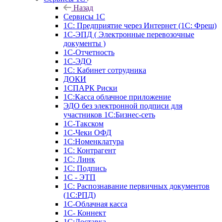
Назад
Сервисы 1С
1С: Предприятие через Интернет (1С: Фреш)
1С-ЭПД ( Электронные перевозочные
документы )
1С-Отчетность
1С-ЭДО
1С: Кабинет сотрудника
ДОКИ
1СПАРК Риски
1С:Касса облачное приложение
ЭДО без электронной подписи для
участников 1С:Бизнес-сеть
1С-Такском
1С-Чеки ОФД
1С:Номенклатура
1С: Контрагент
1С: Линк
1С: Подпись
1С - ЭТП
1С: Распознавание первичных документов
(1С:РПД)
1С-Облачная касса
1С- Коннект
1С:Доставка