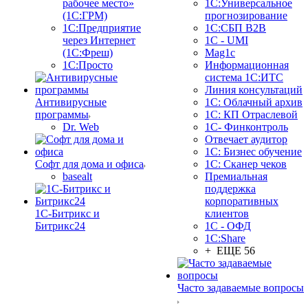
рабочее место»
1С:Универсальное
(1С:ГРМ)
прогнозирование
1С:Предприятие
1С:СБП B2B
через Интернет
1C - UMI
(1С:Фреш)
Mag1c
1С:Просто
Информационная
система 1С:ИТС
Линия консультаций
Антивирусные
1С: Облачный архив
программы
1С: КП Отраслевой
Dr. Web
1С- Финконтроль
Отвечает аудитор
1С: Бизнес обучение
Софт для дома и офиса
1С: Сканер чеков
basealt
Премиальная
поддержка
корпоративных
1С-Битрикс и
клиентов
Битрикс24
1С - ОФД
1С:Share
+ ЕЩЕ 56
Часто задаваемые вопросы