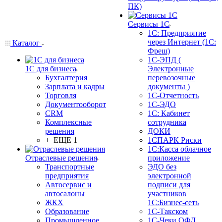
ПК)
Сервисы 1С
1С: Предприятие
через Интернет (1С:
Каталог
Фреш)
1С-ЭПД (
1С для бизнеса
Электронные
Бухгалтерия
перевозочные
Зарплата и кадры
документы )
Торговля
1С-Отчетность
Документооборот
1С-ЭДО
CRM
1С: Кабинет
Комплексные
сотрудника
решения
ДОКИ
+ ЕЩЕ 1
1СПАРК Риски
1С:Касса облачное
Отраслевые решения
приложение
Транспортные
ЭДО без
предприятия
электронной
Автосервис и
подписи для
автосалоны
участников
ЖКХ
1С:Бизнес-сеть
Образование
1С-Такском
Промышленное
1С-Чеки ОФД