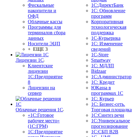
Фискальные
1С:ДиректБанк
накопители и
1С: Обновление
ОФД
программ
Облачные кассы
Корпоративная
Программы для
технологическая
терминалов сбора
поддержка
данных
1С-Курьерика
Носители ЭЦП
1С: Изменение
+ ЕЩЕ 3
сведений
1C-Store
Лицензии 1С
Smartway
Клиентские
1С: МДЛП
лицензии
Bidzaar
1С:Предприятие
1С:Администратор
8
1С: Кредит
Лицензии на
ЮКаssа в
сервер
программах 1С
1С: Курьер
1С: Бизнес-сеть.
Облачные решения 1С
Торговая площадка
«1C:Готовое
1С:Синтез речи
рабочее место»
1С:Универсальное
(1С:ГРМ)
прогнозирование
1С:Предприятие
1С:СБП B2B