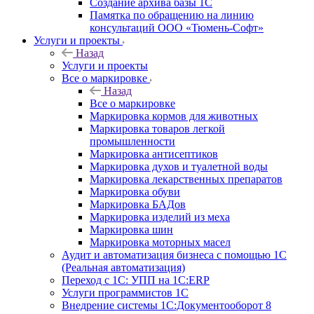
Создание архива базы 1С
Памятка по обращению на линию
консультаций ООО «Тюмень-Софт»
Услуги и проекты
Назад
Услуги и проекты
Все о маркировке
Назад
Все о маркировке
Маркировка кормов для животных
Маркировка товаров легкой
промышленности
Маркировка антисептиков
Маркировка духов и туалетной воды
Маркировка лекарственных препаратов
Маркировка обуви
Маркировка БАДов
Маркировка изделий из меха
Маркировка шин
Маркировка моторных масел
Аудит и автоматизация бизнеса с помощью 1С
(Реальная автоматизация)
Переход с 1С: УПП на 1С:ERP
Услуги программистов 1С
Внедрение системы 1С:Документооборот 8