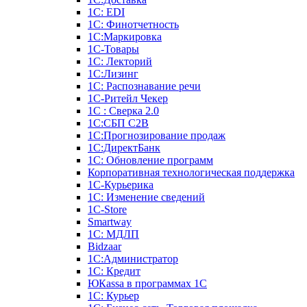
1С: EDI
1С: Финотчетность
1С:Маркировка
1С-Товары
1С: Лекторий
1С:Лизинг
1С: Распознавание речи
1C-Ритейл Чекер
1С : Сверка 2.0
1С:СБП C2B
1С:Прогнозирование продаж
1С:ДиректБанк
1С: Обновление программ
Корпоративная технологическая поддержка
1С-Курьерика
1С: Изменение сведений
1C-Store
Smartway
1С: МДЛП
Bidzaar
1С:Администратор
1С: Кредит
ЮКаssа в программах 1С
1С: Курьер