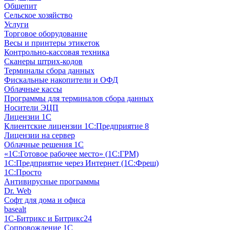
Общепит
Сельское хозяйство
Услуги
Торговое оборудование
Весы и принтеры этикеток
Контрольно-кассовая техника
Сканеры штрих-кодов
Терминалы сбора данных
Фискальные накопители и ОФД
Облачные кассы
Программы для терминалов сбора данных
Носители ЭЦП
Лицензии 1С
Клиентские лицензии 1С:Предприятие 8
Лицензии на сервер
Облачные решения 1С
«1C:Готовое рабочее место» (1С:ГРМ)
1С:Предприятие через Интернет (1С:Фреш)
1С:Просто
Антивирусные программы
Dr. Web
Софт для дома и офиса
basealt
1С-Битрикс и Битрикс24
Сопровождение 1С