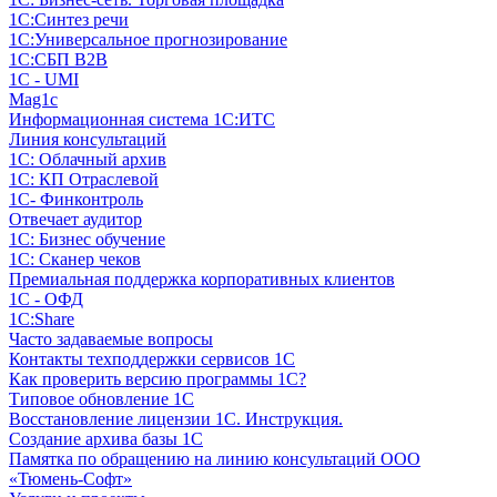
1С:Синтез речи
1С:Универсальное прогнозирование
1С:СБП B2B
1C - UMI
Mag1c
Информационная система 1С:ИТС
Линия консультаций
1С: Облачный архив
1С: КП Отраслевой
1С- Финконтроль
Отвечает аудитор
1С: Бизнес обучение
1С: Сканер чеков
Премиальная поддержка корпоративных клиентов
1С - ОФД
1С:Share
Часто задаваемые вопросы
Контакты техподдержки сервисов 1С
Как проверить версию программы 1С?
Типовое обновление 1С
Восстановление лицензии 1С. Инструкция.
Создание архива базы 1С
Памятка по обращению на линию консультаций ООО
«Тюмень-Софт»