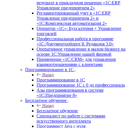
результат в прикладном решении «1С:ERP
Управление предприятием 2»
Регламентированный учет в «1С:ERP
Управление предприятием 2» и
«1С:Комплексная автоматизация 2»
Оператор «1С»: Бухгалтерия + Управление
торговлей
Профессиональная работа в программе
«1С:Документооборот 8. Редакция 3.0»
Оперативное управление в малом бизнесе на
основе 1С:Управление нашей фирмой
Применение «1С:CRM» для управления
взаимоотношениями с клиентами
Программирование в 1С
Назад
Программирование в 1С
Программирование 1С с 0 до профессионала
Азы программирования в системе
«1С:Предприятие 8»
Бесплатное обучение
Назад
Бесплатное обучение
Специалист по работе с системами
искусственного интеллекта
Программист Java с нуля