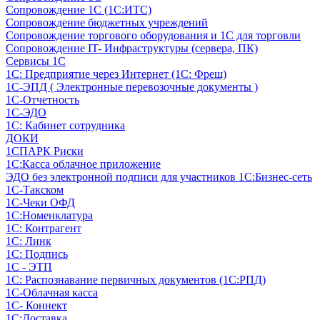
Сопровождение 1С (1С:ИТС)
Сопровождение бюджетных учреждений
Сопровождение торгового оборудования и 1С для торговли
Сопровождение IT- Инфраструктуры (сервера, ПК)
Сервисы 1С
1С: Предприятие через Интернет (1С: Фреш)
1С-ЭПД ( Электронные перевозочные документы )
1С-Отчетность
1С-ЭДО
1С: Кабинет сотрудника
ДОКИ
1СПАРК Риски
1С:Касса облачное приложение
ЭДО без электронной подписи для участников 1С:Бизнес-сеть
1С-Такском
1С-Чеки ОФД
1С:Номенклатура
1С: Контрагент
1С: Линк
1С: Подпись
1С - ЭТП
1С: Распознавание первичных документов (1С:РПД)
1С-Облачная касса
1С- Коннект
1С:Доставка