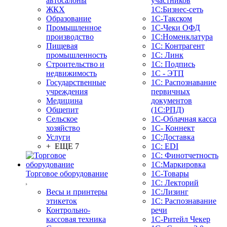
автосалоны
участников
ЖКХ
1С:Бизнес-сеть
Образование
1С-Такском
Промышленное
1С-Чеки ОФД
производство
1С:Номенклатура
Пищевая
1С: Контрагент
промышленность
1С: Линк
Строительство и
1С: Подпись
недвижимость
1С - ЭТП
Государственные
1С: Распознавание
учреждения
первичных
Медицина
документов
Общепит
(1С:РПД)
Сельское
1С-Облачная касса
хозяйство
1С- Коннект
Услуги
1С:Доставка
+ ЕЩЕ 7
1С: EDI
1С: Финотчетность
1С:Маркировка
Торговое оборудование
1С-Товары
1С: Лекторий
Весы и принтеры
1С:Лизинг
этикеток
1С: Распознавание
Контрольно-
речи
кассовая техника
1C-Ритейл Чекер