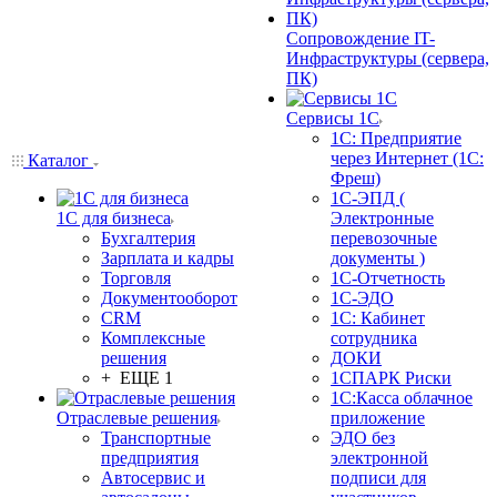
Сопровождение IT-
Инфраструктуры (сервера,
ПК)
Сервисы 1С
1С: Предприятие
через Интернет (1С:
Каталог
Фреш)
1С-ЭПД (
1С для бизнеса
Электронные
Бухгалтерия
перевозочные
Зарплата и кадры
документы )
Торговля
1С-Отчетность
Документооборот
1С-ЭДО
CRM
1С: Кабинет
Комплексные
сотрудника
решения
ДОКИ
+ ЕЩЕ 1
1СПАРК Риски
1С:Касса облачное
Отраслевые решения
приложение
Транспортные
ЭДО без
предприятия
электронной
Автосервис и
подписи для