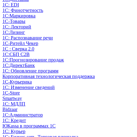
1С: EDI
1С: Финотчетность
1С:Маркировка
1С-Товары
1С: Лекторий
1С:Лизинг
1С: Распознавание речи
1C-Ритейл Чекер
1С : Сверка 2.0
1С:СБП C2B
1С:Прогнозирование продаж
1С:ДиректБанк
1С: Обновление программ
Корпоративная технологическая поддержка
1С-Курьерика
1С: Изменение сведений
1C-Store
Smartway
1С: МДЛП
Bidzaar
1С:Администратор
1С: Кредит
ЮКаssа в программах 1С
1С: Курьер
1С: Бизнес-сеть. Торговая площадка