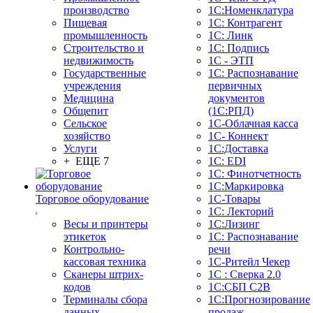
производство
1С:Номенклатура
Пищевая
1С: Контрагент
промышленность
1С: Линк
Строительство и
1С: Подпись
недвижимость
1С - ЭТП
Государственные
1С: Распознавание
учреждения
первичных
Медицина
документов
Общепит
(1С:РПД)
Сельское
1С-Облачная касса
хозяйство
1С- Коннект
Услуги
1С:Доставка
+ ЕЩЕ 7
1С: EDI
1С: Финотчетность
1С:Маркировка
Торговое оборудование
1С-Товары
1С: Лекторий
Весы и принтеры
1С:Лизинг
этикеток
1С: Распознавание
Контрольно-
речи
кассовая техника
1C-Ритейл Чекер
Сканеры штрих-
1С : Сверка 2.0
кодов
1С:СБП C2B
Терминалы сбора
1С:Прогнозирование
данных
продаж