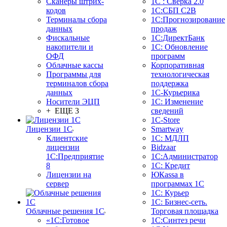
Сканеры штрих-
1С : Сверка 2.0
кодов
1С:СБП C2B
Терминалы сбора
1С:Прогнозирование
данных
продаж
Фискальные
1С:ДиректБанк
накопители и
1С: Обновление
ОФД
программ
Облачные кассы
Корпоративная
Программы для
технологическая
терминалов сбора
поддержка
данных
1С-Курьерика
Носители ЭЦП
1С: Изменение
+ ЕЩЕ 3
сведений
1C-Store
Лицензии 1С
Smartway
Клиентские
1С: МДЛП
лицензии
Bidzaar
1С:Предприятие
1С:Администратор
8
1С: Кредит
Лицензии на
ЮКаssа в
сервер
программах 1С
1С: Курьер
1С: Бизнес-сеть.
Облачные решения 1С
Торговая площадка
«1C:Готовое
1С:Синтез речи