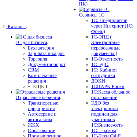
ПК)
Сервисы 1С
1С: Предприятие
через Интернет (1С:
Каталог
Фреш)
1С-ЭПД (
1С для бизнеса
Электронные
Бухгалтерия
перевозочные
Зарплата и кадры
документы )
Торговля
1С-Отчетность
Документооборот
1С-ЭДО
CRM
1С: Кабинет
Комплексные
сотрудника
решения
ДОКИ
+ ЕЩЕ 1
1СПАРК Риски
1С:Касса облачное
Отраслевые решения
приложение
Транспортные
ЭДО без
предприятия
электронной
Автосервис и
подписи для
автосалоны
участников
ЖКХ
1С:Бизнес-сеть
Образование
1С-Такском
Промышленное
1С-Чеки ОФД