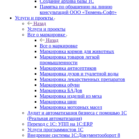
Создание архива базы 1С
Памятка по обращению на линию
консультаций ООО «Тюмень-Софт»
Услуги и проекты
Назад
Услуги и проекты
Все о маркировке
Назад
Все о маркировке
Маркировка кормов для животных
Маркировка товаров легкой
промышленности
Маркировка антисептиков
Маркировка духов и туалетной воды
Маркировка лекарственных препаратов
Маркировка обуви
Маркировка БАДов
Маркировка изделий из меха
Маркировка шин
Маркировка моторных масел
Аудит и автоматизация бизнеса с помощью 1С
(Реальная автоматизация)
Переход с 1С: УПП на 1С:ERP
Услуги программистов 1С
Внедрение системы 1С:Документооборот 8