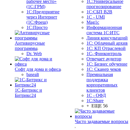
рабочее место»
1С:Универсальное
(1С:ГРМ)
прогнозирование
1С:Предприятие
1С:СБП B2B
через Интернет
1C - UMI
(1С:Фреш)
Mag1c
1С:Просто
Информационная
система 1С:ИТС
Линия консультаций
Антивирусные
1С: Облачный архив
программы
1С: КП Отраслевой
Dr. Web
1С- Финконтроль
Отвечает аудитор
1С: Бизнес обучение
Софт для дома и офиса
1С: Сканер чеков
basealt
Премиальная
поддержка
корпоративных
1С-Битрикс и
клиентов
Битрикс24
1С - ОФД
1С:Share
+ ЕЩЕ 56
Часто задаваемые вопросы