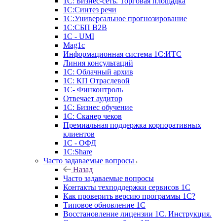
1С: Бизнес-сеть. Торговая площадка
1С:Синтез речи
1С:Универсальное прогнозирование
1С:СБП B2B
1C - UMI
Mag1c
Информационная система 1С:ИТС
Линия консультаций
1С: Облачный архив
1С: КП Отраслевой
1С- Финконтроль
Отвечает аудитор
1С: Бизнес обучение
1С: Сканер чеков
Премиальная поддержка корпоративных
клиентов
1С - ОФД
1С:Share
Часто задаваемые вопросы
Назад
Часто задаваемые вопросы
Контакты техподдержки сервисов 1С
Как проверить версию программы 1С?
Типовое обновление 1С
Восстановление лицензии 1С. Инструкция.