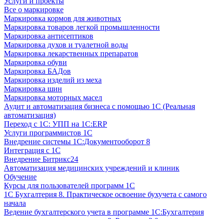
Услуги и проекты
Все о маркировке
Маркировка кормов для животных
Маркировка товаров легкой промышленности
Маркировка антисептиков
Маркировка духов и туалетной воды
Маркировка лекарственных препаратов
Маркировка обуви
Маркировка БАДов
Маркировка изделий из меха
Маркировка шин
Маркировка моторных масел
Аудит и автоматизация бизнеса с помощью 1С (Реальная
автоматизация)
Переход с 1С: УПП на 1С:ERP
Услуги программистов 1С
Внедрение системы 1С:Документооборот 8
Интеграция с 1С
Внедрение Битрикс24
Автоматизация медицинских учреждений и клиник
Обучение
Курсы для пользователей программ 1С
1С Бухгалтерия 8. Практическое освоение бухучета с самого
начала
Ведение бухгалтерского учета в программе 1С:Бухгалтерия