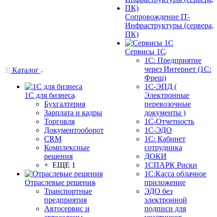
Сопровождение IT-
Инфраструктуры (сервера,
ПК)
Сервисы 1С
1С: Предприятие
через Интернет (1С:
Каталог
Фреш)
1С-ЭПД (
1С для бизнеса
Электронные
Бухгалтерия
перевозочные
Зарплата и кадры
документы )
Торговля
1С-Отчетность
Документооборот
1С-ЭДО
CRM
1С: Кабинет
Комплексные
сотрудника
решения
ДОКИ
+ ЕЩЕ 1
1СПАРК Риски
1С:Касса облачное
Отраслевые решения
приложение
Транспортные
ЭДО без
предприятия
электронной
Автосервис и
подписи для