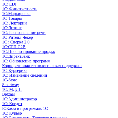
1С: EDI
1С: Финотчетность
1С:Маркировка
1С-Товары
1С: Лекторий
1С:Лизинг
1С: Распознавание речи
1C-Ритейл Чекер
1С : Сверка 2.0
1С:СБП C2B
1С:Прогнозирование продаж
1С:ДиректБанк
1С: Обновление программ
Корпоративная технологическая поддержка
1С-Курьерика
1С: Изменение сведений
1C-Store
Smartway
1С: МДЛП
Bidzaar
1С:Администратор
1С: Кредит
ЮКаssа в программах 1С
1С: Курьер
1С: Бизнес-сеть. Торговая площадка