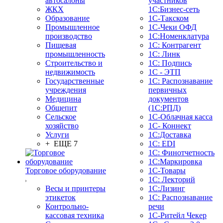
автосалоны
участников
ЖКХ
1С:Бизнес-сеть
Образование
1С-Такском
Промышленное
1С-Чеки ОФД
производство
1С:Номенклатура
Пищевая
1С: Контрагент
промышленность
1С: Линк
Строительство и
1С: Подпись
недвижимость
1С - ЭТП
Государственные
1С: Распознавание
учреждения
первичных
Медицина
документов
Общепит
(1С:РПД)
Сельское
1С-Облачная касса
хозяйство
1С- Коннект
Услуги
1С:Доставка
+ ЕЩЕ 7
1С: EDI
1С: Финотчетность
1С:Маркировка
Торговое оборудование
1С-Товары
1С: Лекторий
Весы и принтеры
1С:Лизинг
этикеток
1С: Распознавание
Контрольно-
речи
кассовая техника
1C-Ритейл Чекер