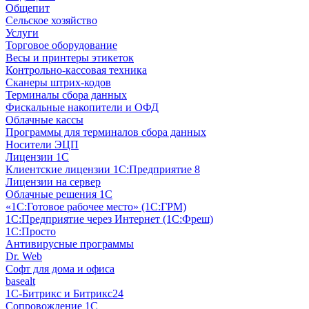
Общепит
Сельское хозяйство
Услуги
Торговое оборудование
Весы и принтеры этикеток
Контрольно-кассовая техника
Сканеры штрих-кодов
Терминалы сбора данных
Фискальные накопители и ОФД
Облачные кассы
Программы для терминалов сбора данных
Носители ЭЦП
Лицензии 1С
Клиентские лицензии 1С:Предприятие 8
Лицензии на сервер
Облачные решения 1С
«1C:Готовое рабочее место» (1С:ГРМ)
1С:Предприятие через Интернет (1С:Фреш)
1С:Просто
Антивирусные программы
Dr. Web
Софт для дома и офиса
basealt
1С-Битрикс и Битрикс24
Сопровождение 1С