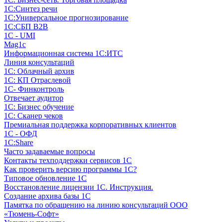
1С:Синтез речи
1С:Универсальное прогнозирование
1С:СБП B2B
1C - UMI
Mag1c
Информационная система 1С:ИТС
Линия консультаций
1С: Облачный архив
1С: КП Отраслевой
1С- Финконтроль
Отвечает аудитор
1С: Бизнес обучение
1С: Сканер чеков
Премиальная поддержка корпоративных клиентов
1С - ОФД
1С:Share
Часто задаваемые вопросы
Контакты техподдержки сервисов 1С
Как проверить версию программы 1С?
Типовое обновление 1С
Восстановление лицензии 1С. Инструкция.
Создание архива базы 1С
Памятка по обращению на линию консультаций ООО
«Тюмень-Софт»