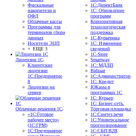
Фискальные
1С:ДиректБанк
накопители и
1С: Обновление
ОФД
программ
Облачные кассы
Корпоративная
Программы для
технологическая
терминалов сбора
поддержка
данных
1С-Курьерика
Носители ЭЦП
1С: Изменение
+ ЕЩЕ 3
сведений
1C-Store
Лицензии 1С
Smartway
Клиентские
1С: МДЛП
лицензии
Bidzaar
1С:Предприятие
1С:Администратор
8
1С: Кредит
Лицензии на
ЮКаssа в
сервер
программах 1С
1С: Курьер
1С: Бизнес-сеть.
Облачные решения 1С
Торговая площадка
«1C:Готовое
1С:Синтез речи
рабочее место»
1С:Универсальное
(1С:ГРМ)
прогнозирование
1С:Предприятие
1С:СБП B2B