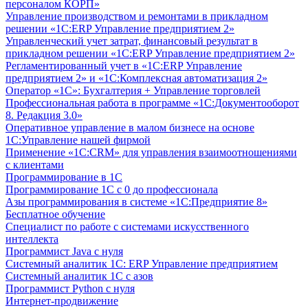
персоналом КОРП»
Управление производством и ремонтами в прикладном
решении «1С:ERP Управление предприятием 2»
Управленческий учет затрат, финансовый результат в
прикладном решении «1С:ERP Управление предприятием 2»
Регламентированный учет в «1С:ERP Управление
предприятием 2» и «1С:Комплексная автоматизация 2»
Оператор «1С»: Бухгалтерия + Управление торговлей
Профессиональная работа в программе «1С:Документооборот
8. Редакция 3.0»
Оперативное управление в малом бизнесе на основе
1С:Управление нашей фирмой
Применение «1С:CRM» для управления взаимоотношениями
с клиентами
Программирование в 1С
Программирование 1С с 0 до профессионала
Азы программирования в системе «1С:Предприятие 8»
Бесплатное обучение
Специалист по работе с системами искусственного
интеллекта
Программист Java с нуля
Системный аналитик 1С: ERP Управление предприятием
Системный аналитик 1С с азов
Программист Python с нуля
Интернет-продвижение