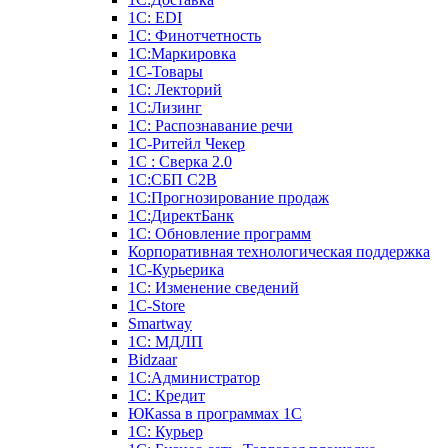
1С: EDI
1С: Финотчетность
1С:Маркировка
1С-Товары
1С: Лекторий
1С:Лизинг
1С: Распознавание речи
1C-Ритейл Чекер
1С : Сверка 2.0
1С:СБП C2B
1С:Прогнозирование продаж
1С:ДиректБанк
1С: Обновление программ
Корпоративная технологическая поддержка
1С-Курьерика
1С: Изменение сведений
1C-Store
Smartway
1С: МДЛП
Bidzaar
1С:Администратор
1С: Кредит
ЮКаssа в программах 1С
1С: Курьер