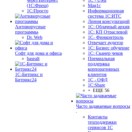
через Интернет
1C - UMI
(1С:Фреш)
Mag1c
1С:Просто
Информационная
система 1С:ИТС
Линия консультаций
Антивирусные
1С: Облачный архив
программы
1С: КП Отраслевой
Dr. Web
1С- Финконтроль
Отвечает аудитор
1С: Бизнес обучение
Софт для дома и офиса
1С: Сканер чеков
basealt
Премиальная
поддержка
корпоративных
1С-Битрикс и
клиентов
Битрикс24
1С - ОФД
1С:Share
+ ЕЩЕ 56
Часто задаваемые вопросы
Контакты
техподдержки
сервисов 1С