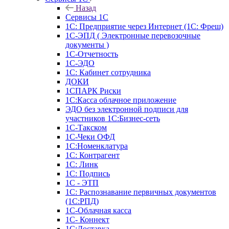
Назад
Сервисы 1С
1С: Предприятие через Интернет (1С: Фреш)
1С-ЭПД ( Электронные перевозочные
документы )
1С-Отчетность
1С-ЭДО
1С: Кабинет сотрудника
ДОКИ
1СПАРК Риски
1С:Касса облачное приложение
ЭДО без электронной подписи для
участников 1С:Бизнес-сеть
1С-Такском
1С-Чеки ОФД
1С:Номенклатура
1С: Контрагент
1С: Линк
1С: Подпись
1С - ЭТП
1С: Распознавание первичных документов
(1С:РПД)
1С-Облачная касса
1С- Коннект
1С:Доставка