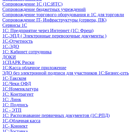
Сопровождение 1С (1С:ИТС)
Сопровождение бюджетных учреждений
Сопровождение торгового оборудования и 1С для торговли
Сопровождение IT- Инфраструктуры (сервера, ПК)
Сервисы 1С
1С: Предприятие через Интернет (1С: Фреш)
1С-ЭПД ( Электронные перевозочные документы )
1С-Отчетность
1С-ЭДО
1С: Кабинет сотрудника
ДОКИ
1СПАРК Риски
1С:Касса облачное приложение
ЭДО без электронной подписи для участников 1С:Бизнес-сеть
1С-Такском
1С-Чеки ОФД
1С:Номенклатура
1С: Контрагент
1С: Линк
1С: Подпись
1С - ЭТП
1С: Распознавание первичных документов (1С:РПД)
1С-Облачная касса
1С- Коннект
1С:Доставка