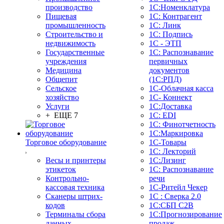
производство
1С:Номенклатура
Пищевая
1С: Контрагент
промышленность
1С: Линк
Строительство и
1С: Подпись
недвижимость
1С - ЭТП
Государственные
1С: Распознавание
учреждения
первичных
Медицина
документов
Общепит
(1С:РПД)
Сельское
1С-Облачная касса
хозяйство
1С- Коннект
Услуги
1С:Доставка
+ ЕЩЕ 7
1С: EDI
1С: Финотчетность
1С:Маркировка
Торговое оборудование
1С-Товары
1С: Лекторий
Весы и принтеры
1С:Лизинг
этикеток
1С: Распознавание
Контрольно-
речи
кассовая техника
1C-Ритейл Чекер
Сканеры штрих-
1С : Сверка 2.0
кодов
1С:СБП C2B
Терминалы сбора
1С:Прогнозирование
данных
продаж