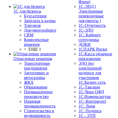
Фреш)
1С-ЭПД (
1С для бизнеса
Электронные
Бухгалтерия
перевозочные
Зарплата и кадры
документы )
Торговля
1С-Отчетность
Документооборот
1С-ЭДО
CRM
1С: Кабинет
Комплексные
сотрудника
решения
ДОКИ
+ ЕЩЕ 1
1СПАРК Риски
1С:Касса облачное
Отраслевые решения
приложение
Транспортные
ЭДО без
предприятия
электронной
Автосервис и
подписи для
автосалоны
участников
ЖКХ
1С:Бизнес-сеть
Образование
1С-Такском
Промышленное
1С-Чеки ОФД
производство
1С:Номенклатура
Пищевая
1С: Контрагент
промышленность
1С: Линк
Строительство и
1С: Подпись
недвижимость
1С - ЭТП