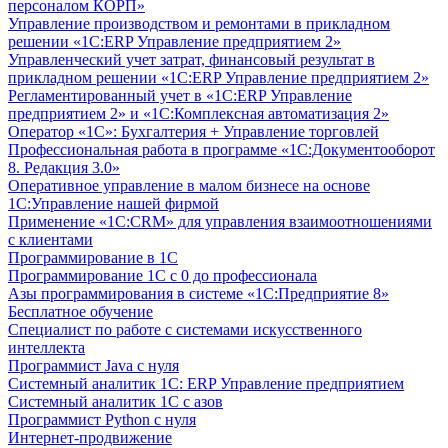
персоналом КОРП»
Управление производством и ремонтами в прикладном
решении «1С:ERP Управление предприятием 2»
Управленческий учет затрат, финансовый результат в
прикладном решении «1С:ERP Управление предприятием 2»
Регламентированный учет в «1С:ERP Управление
предприятием 2» и «1С:Комплексная автоматизация 2»
Оператор «1С»: Бухгалтерия + Управление торговлей
Профессиональная работа в программе «1С:Документооборот
8. Редакция 3.0»
Оперативное управление в малом бизнесе на основе
1С:Управление нашей фирмой
Применение «1С:CRM» для управления взаимоотношениями
с клиентами
Программирование в 1С
Программирование 1С с 0 до профессионала
Азы программирования в системе «1С:Предприятие 8»
Бесплатное обучение
Специалист по работе с системами искусственного
интеллекта
Программист Java с нуля
Системный аналитик 1С: ERP Управление предприятием
Системный аналитик 1С с азов
Программист Python с нуля
Интернет-продвижение