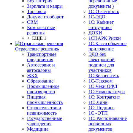
Бухгалтерия
перевозочные
Зарплата и кадры
документы )
Торговля
1С-Отчетность
Документооборот
1С-ЭДО
CRM
1С: Кабинет
Комплексные
сотрудника
решения
ДОКИ
+ ЕЩЕ 1
1СПАРК Риски
1С:Касса облачное
Отраслевые решения
приложение
Транспортные
ЭДО без
предприятия
электронной
Автосервис и
подписи для
автосалоны
участников
ЖКХ
1С:Бизнес-сеть
Образование
1С-Такском
Промышленное
1С-Чеки ОФД
производство
1С:Номенклатура
Пищевая
1С: Контрагент
промышленность
1С: Линк
Строительство и
1С: Подпись
недвижимость
1С - ЭТП
Государственные
1С: Распознавание
учреждения
первичных
Медицина
документов