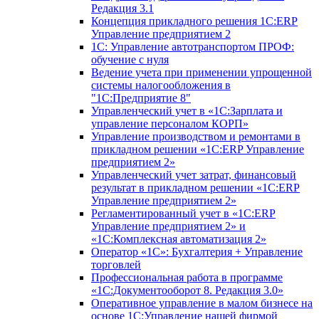
Редакция 3.1
Концепция прикладного решения 1С:ERP
Управление предприятием 2
1С: Управление автотранспортом ПРОФ:
обучение с нуля
Ведение учета при применении упрощенной
системы налогообложения в
"1С:Предприятие 8"
Управленческий учет в «1C:Зарплата и
управление персоналом КОРП»
Управление производством и ремонтами в
прикладном решении «1С:ERP Управление
предприятием 2»
Управленческий учет затрат, финансовый
результат в прикладном решении «1С:ERP
Управление предприятием 2»
Регламентированный учет в «1С:ERP
Управление предприятием 2» и
«1С:Комплексная автоматизация 2»
Оператор «1С»: Бухгалтерия + Управление
торговлей
Профессиональная работа в программе
«1С:Документооборот 8. Редакция 3.0»
Оперативное управление в малом бизнесе на
основе 1С:Управление нашей фирмой