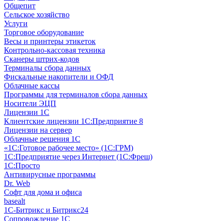
Общепит
Сельское хозяйство
Услуги
Торговое оборудование
Весы и принтеры этикеток
Контрольно-кассовая техника
Сканеры штрих-кодов
Терминалы сбора данных
Фискальные накопители и ОФД
Облачные кассы
Программы для терминалов сбора данных
Носители ЭЦП
Лицензии 1С
Клиентские лицензии 1С:Предприятие 8
Лицензии на сервер
Облачные решения 1С
«1C:Готовое рабочее место» (1С:ГРМ)
1С:Предприятие через Интернет (1С:Фреш)
1С:Просто
Антивирусные программы
Dr. Web
Софт для дома и офиса
basealt
1С-Битрикс и Битрикс24
Сопровождение 1С