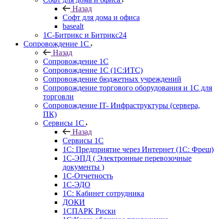
Назад
Софт для дома и офиса
basealt
1С-Битрикс и Битрикс24
Сопровождение 1С
Назад
Сопровождение 1С
Сопровождение 1С (1С:ИТС)
Сопровождение бюджетных учреждений
Сопровождение торгового оборудования и 1С для
торговли
Сопровождение IT- Инфраструктуры (сервера,
ПК)
Сервисы 1С
Назад
Сервисы 1С
1С: Предприятие через Интернет (1С: Фреш)
1С-ЭПД ( Электронные перевозочные
документы )
1С-Отчетность
1С-ЭДО
1С: Кабинет сотрудника
ДОКИ
1СПАРК Риски