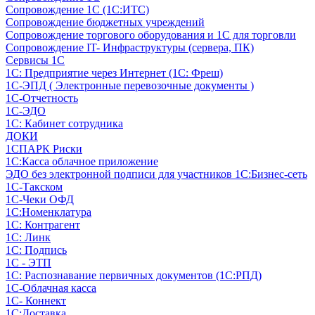
Сопровождение 1С (1С:ИТС)
Сопровождение бюджетных учреждений
Сопровождение торгового оборудования и 1С для торговли
Сопровождение IT- Инфраструктуры (сервера, ПК)
Сервисы 1С
1С: Предприятие через Интернет (1С: Фреш)
1С-ЭПД ( Электронные перевозочные документы )
1С-Отчетность
1С-ЭДО
1С: Кабинет сотрудника
ДОКИ
1СПАРК Риски
1С:Касса облачное приложение
ЭДО без электронной подписи для участников 1С:Бизнес-сеть
1С-Такском
1С-Чеки ОФД
1С:Номенклатура
1С: Контрагент
1С: Линк
1С: Подпись
1С - ЭТП
1С: Распознавание первичных документов (1С:РПД)
1С-Облачная касса
1С- Коннект
1С:Доставка