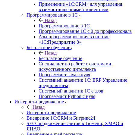
Применение «1С:CRM» для управления
взаимоотношениями с клиентами
Программирование в 1С
Назад
Программирование в 1С
Программирование 1С с 0 до профессионала
Азы программирования в системе
«1С:Предприятие 8»
Бесплатное обучение
Назад
Бесплатное обучение
Специалист по работе с системами
искусственного интеллекта
Программист Java с нуля
Системный аналитик 1С: ERP Управление
предприятием
Системный аналитик 1С с азов
Программист Python с нуля
Интернет-продвижение
Назад
Интернет-продвижение
Внедрение 1C:CRM и Битрикс24
SEO-продвижение сайтов в Тюмени, ХМАО и
ЯНАО
Внедрение e-mail рассылок