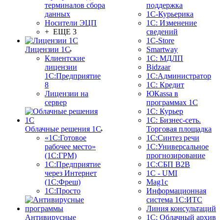
терминалов сбора
поддержка
данных
1С-Курьерика
Носители ЭЦП
1С: Изменение
+ ЕЩЕ 3
сведений
1C-Store
Лицензии 1С
Smartway
Клиентские
1С: МДЛП
лицензии
Bidzaar
1С:Предприятие
1С:Администратор
8
1С: Кредит
Лицензии на
ЮКаssа в
сервер
программах 1С
1С: Курьер
1С: Бизнес-сеть.
Облачные решения 1С
Торговая площадка
«1C:Готовое
1С:Синтез речи
рабочее место»
1С:Универсальное
(1С:ГРМ)
прогнозирование
1С:Предприятие
1С:СБП B2B
через Интернет
1C - UMI
(1С:Фреш)
Mag1c
1С:Просто
Информационная
система 1С:ИТС
Линия консультаций
Антивирусные
1С: Облачный архив