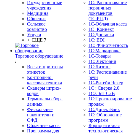
Государственные
1С: Распознавание
учреждения
первичных
Медицина
документов
Общепит
(1С:РПД)
Сельское
1С-Облачная касса
хозяйство
1С- Коннект
Услуги
1С:Доставка
+ ЕЩЕ 7
1С: EDI
1С: Финотчетность
1С:Маркировка
Торговое оборудование
1С-Товары
1С: Лекторий
Весы и принтеры
1С:Лизинг
этикеток
1С: Распознавание
Контрольно-
речи
кассовая техника
1C-Ритейл Чекер
Сканеры штрих-
1С : Сверка 2.0
кодов
1С:СБП C2B
Терминалы сбора
1С:Прогнозирование
данных
продаж
Фискальные
1С:ДиректБанк
накопители и
1С: Обновление
ОФД
программ
Облачные кассы
Корпоративная
Программы для
технологическая