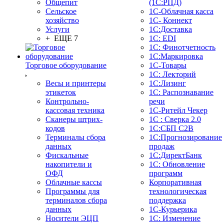
Общепит
(1С:РПД)
Сельское
1С-Облачная касса
хозяйство
1С- Коннект
Услуги
1С:Доставка
+ ЕЩЕ 7
1С: EDI
1С: Финотчетность
1С:Маркировка
Торговое оборудование
1С-Товары
1С: Лекторий
Весы и принтеры
1С:Лизинг
этикеток
1С: Распознавание
Контрольно-
речи
кассовая техника
1C-Ритейл Чекер
Сканеры штрих-
1С : Сверка 2.0
кодов
1С:СБП C2B
Терминалы сбора
1С:Прогнозирование
данных
продаж
Фискальные
1С:ДиректБанк
накопители и
1С: Обновление
ОФД
программ
Облачные кассы
Корпоративная
Программы для
технологическая
терминалов сбора
поддержка
данных
1С-Курьерика
Носители ЭЦП
1С: Изменение