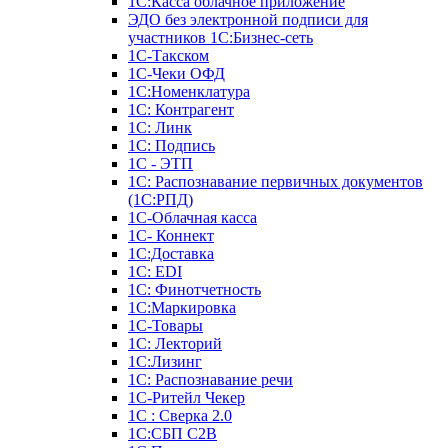
1С:Касса облачное приложение
ЭДО без электронной подписи для
участников 1С:Бизнес-сеть
1С-Такском
1С-Чеки ОФД
1С:Номенклатура
1С: Контрагент
1С: Линк
1С: Подпись
1С - ЭТП
1С: Распознавание первичных документов
(1С:РПД)
1С-Облачная касса
1С- Коннект
1С:Доставка
1С: EDI
1С: Финотчетность
1С:Маркировка
1С-Товары
1С: Лекторий
1С:Лизинг
1С: Распознавание речи
1C-Ритейл Чекер
1С : Сверка 2.0
1С:СБП C2B