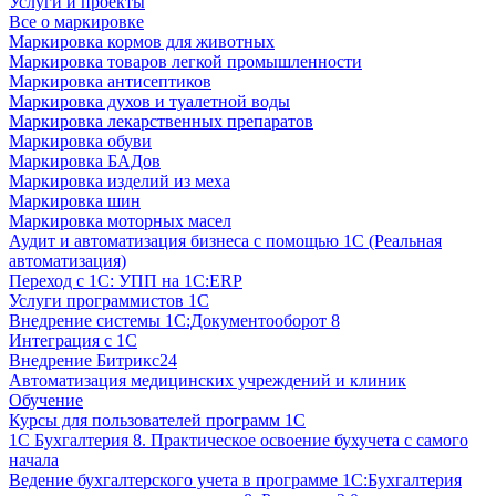
Услуги и проекты
Все о маркировке
Маркировка кормов для животных
Маркировка товаров легкой промышленности
Маркировка антисептиков
Маркировка духов и туалетной воды
Маркировка лекарственных препаратов
Маркировка обуви
Маркировка БАДов
Маркировка изделий из меха
Маркировка шин
Маркировка моторных масел
Аудит и автоматизация бизнеса с помощью 1С (Реальная
автоматизация)
Переход с 1С: УПП на 1С:ERP
Услуги программистов 1С
Внедрение системы 1С:Документооборот 8
Интеграция с 1С
Внедрение Битрикс24
Автоматизация медицинских учреждений и клиник
Обучение
Курсы для пользователей программ 1С
1С Бухгалтерия 8. Практическое освоение бухучета с самого
начала
Ведение бухгалтерского учета в программе 1С:Бухгалтерия