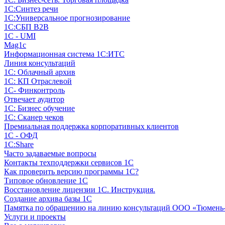
1С:Синтез речи
1С:Универсальное прогнозирование
1С:СБП B2B
1C - UMI
Mag1c
Информационная система 1С:ИТС
Линия консультаций
1С: Облачный архив
1С: КП Отраслевой
1С- Финконтроль
Отвечает аудитор
1С: Бизнес обучение
1С: Сканер чеков
Премиальная поддержка корпоративных клиентов
1С - ОФД
1С:Share
Часто задаваемые вопросы
Контакты техподдержки сервисов 1С
Как проверить версию программы 1С?
Типовое обновление 1С
Восстановление лицензии 1С. Инструкция.
Создание архива базы 1С
Памятка по обращению на линию консультаций ООО «Тюмень
Услуги и проекты