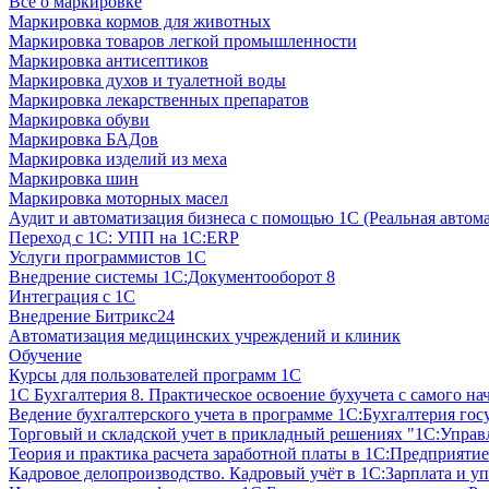
Все о маркировке
Маркировка кормов для животных
Маркировка товаров легкой промышленности
Маркировка антисептиков
Маркировка духов и туалетной воды
Маркировка лекарственных препаратов
Маркировка обуви
Маркировка БАДов
Маркировка изделий из меха
Маркировка шин
Маркировка моторных масел
Аудит и автоматизация бизнеса с помощью 1С (Реальная автом
Переход с 1С: УПП на 1С:ERP
Услуги программистов 1С
Внедрение системы 1С:Документооборот 8
Интеграция с 1С
Внедрение Битрикс24
Автоматизация медицинских учреждений и клиник
Обучение
Курсы для пользователей программ 1С
1С Бухгалтерия 8. Практическое освоение бухучета с самого на
Ведение бухгалтерского учета в программе 1С:Бухгалтерия гос
Торговый и складской учет в прикладный решениях "1С:Управл
Теория и практика расчета заработной платы в 1С:Предприятие
Кадровое делопроизводство. Кадровый учёт в 1С:Зарплата и уп