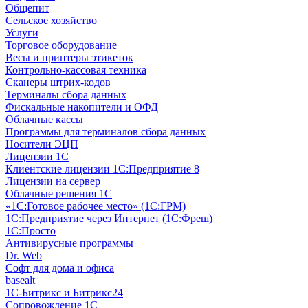
Общепит
Сельское хозяйство
Услуги
Торговое оборудование
Весы и принтеры этикеток
Контрольно-кассовая техника
Сканеры штрих-кодов
Терминалы сбора данных
Фискальные накопители и ОФД
Облачные кассы
Программы для терминалов сбора данных
Носители ЭЦП
Лицензии 1С
Клиентские лицензии 1С:Предприятие 8
Лицензии на сервер
Облачные решения 1С
«1C:Готовое рабочее место» (1С:ГРМ)
1С:Предприятие через Интернет (1С:Фреш)
1С:Просто
Антивирусные программы
Dr. Web
Софт для дома и офиса
basealt
1С-Битрикс и Битрикс24
Сопровождение 1С