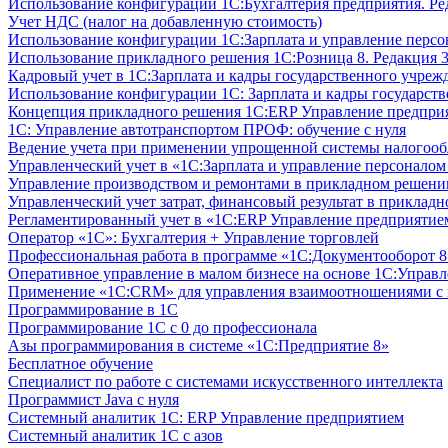
Использование конфигурации 1С:Бухгалтерия предприятия. Ре
Учет НДС (налог на добавленную стоимость)
Использование конфигурации 1С:Зарплата и управление персон
Использование прикладного решения 1С:Розница 8. Редакция 3
Кадровый учет в 1С:Зарплата и кадры государственного учрежд
Использование конфигурации ‎1С: Зарплата и кадры государств
Концепция прикладного решения 1С:ERP Управление предпри
1С: Управление автотранспортом ПРОФ: обучение с нуля
Ведение учета при применении упрощенной системы налогооб
Управленческий учет в «1C:Зарплата и управление персонало
Управление производством и ремонтами в прикладном решени
Управленческий учет затрат, финансовый результат в прикла
Регламентированный учет в «1С:ERP Управление предприятием
Оператор «1С»: Бухгалтерия + Управление торговлей
Профессиональная работа в программе «1С:Документооборот 8.
Оперативное управление в малом бизнесе на основе 1С:Управ
Применение «1С:CRM» для управления взаимоотношениями с
Программирование в 1С
Программирование 1С с 0 до профессионала
Азы программирования в системе «1С:Предприятие 8»
Бесплатное обучение
Специалист по работе с системами искусственного интеллекта
Программист Java с нуля
Системный аналитик 1С: ERP Управление предприятием
Системный аналитик 1С с азов