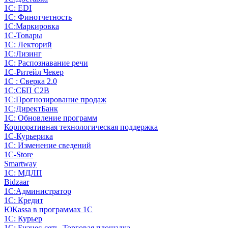
1С: EDI
1С: Финотчетность
1С:Маркировка
1С-Товары
1С: Лекторий
1С:Лизинг
1С: Распознавание речи
1C-Ритейл Чекер
1С : Сверка 2.0
1С:СБП C2B
1С:Прогнозирование продаж
1С:ДиректБанк
1С: Обновление программ
Корпоративная технологическая поддержка
1С-Курьерика
1С: Изменение сведений
1C-Store
Smartway
1С: МДЛП
Bidzaar
1С:Администратор
1С: Кредит
ЮКаssа в программах 1С
1С: Курьер
1С: Бизнес-сеть. Торговая площадка