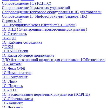
Сопровождение 1С (1С:ИТС)
Сопровождение бюджетных учреждений
Сопровождение торгового оборудования и 1С для торговли
Сопровождение IT- Инфраструктуры (сервера, ПК)
Сервисы 1С
1С: Предприятие через Интернет (1С: Фреш)
1С-ЭПД ( Электронные перевозочные документы )
1С-Отчетность
1С-ЭДО
1С: Кабинет сотрудника
ДОКИ
1СПАРК Риски
1С:Касса облачное приложение
ЭДО без электронной подписи для участников 1С:Бизнес-сеть
1С-Такском
1С-Чеки ОФД
1С:Номенклатура
1С: Контрагент
1С: Линк
1С: Подпись
1С - ЭТП
1С: Распознавание первичных документов (1С:РПД)
1С-Облачная касса
1С- Коннект
1С:Доставка