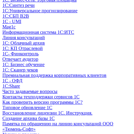
1С:Синтез речи
1С:Универсальное прогнозирование
1С:СБП B2B
1C - UMI
Mag1c
Информационная система 1С:ИТС
Линия консультаций
1С: Облачный архив
1С: КП Отраслевой
1С- Финконтроль
Отвечает аудитор
1С: Бизнес обучение
1С: Сканер чеков
Премиальная поддержка корпоративных клиентов
1С - ОФД
1С:Share
Часто задаваемые вопросы
Контакты техподдержки сервисов 1С
Как проверить версию программы 1С?
Типовое обновление 1С
Восстановление лицензии 1С. Инструкция.
Создание архива базы 1С
Памятка по обращению на линию консультаций ООО
«Тюмень-Софт»