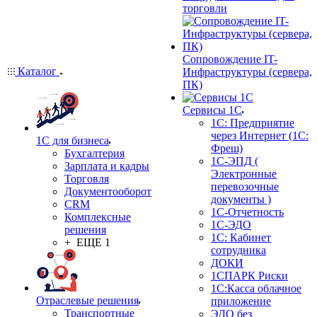
торговли
Сопровождение IT-
Каталог
Инфраструктуры (сервера,
ПК)
Сервисы 1С
1С: Предприятие
через Интернет (1С:
1С для бизнеса
Фреш)
Бухгалтерия
1С-ЭПД (
Зарплата и кадры
Электронные
Торговля
перевозочные
Документооборот
документы )
CRM
1С-Отчетность
Комплексные
1С-ЭДО
решения
1С: Кабинет
+ ЕЩЕ 1
сотрудника
ДОКИ
1СПАРК Риски
1С:Касса облачное
Отраслевые решения
приложение
Транспортные
ЭДО без