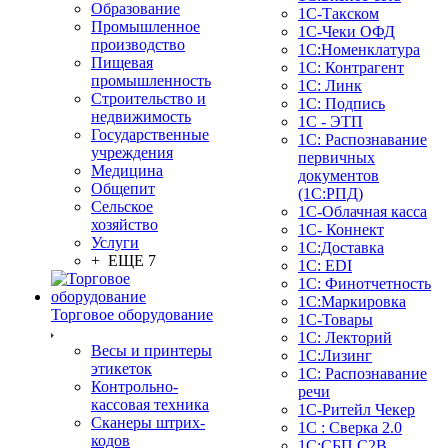
Образование
1С-Такском
Промышленное
1С-Чеки ОФД
производство
1С:Номенклатура
Пищевая
1С: Контрагент
промышленность
1С: Линк
Строительство и
1С: Подпись
недвижимость
1С - ЭТП
Государственные
1С: Распознавание
учреждения
первичных
Медицина
документов
Общепит
(1С:РПД)
Сельское
1С-Облачная касса
хозяйство
1С- Коннект
Услуги
1С:Доставка
+ ЕЩЕ 7
1С: EDI
1С: Финотчетность
1С:Маркировка
Торговое оборудование
1С-Товары
1С: Лекторий
Весы и принтеры
1С:Лизинг
этикеток
1С: Распознавание
Контрольно-
речи
кассовая техника
1C-Ритейл Чекер
Сканеры штрих-
1С : Сверка 2.0
кодов
1С:СБП C2B