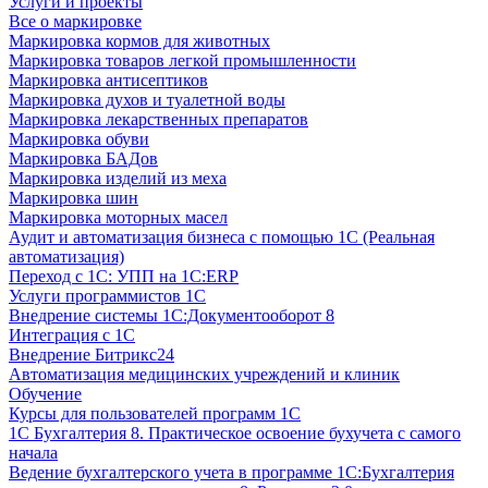
Услуги и проекты
Все о маркировке
Маркировка кормов для животных
Маркировка товаров легкой промышленности
Маркировка антисептиков
Маркировка духов и туалетной воды
Маркировка лекарственных препаратов
Маркировка обуви
Маркировка БАДов
Маркировка изделий из меха
Маркировка шин
Маркировка моторных масел
Аудит и автоматизация бизнеса с помощью 1С (Реальная
автоматизация)
Переход с 1С: УПП на 1С:ERP
Услуги программистов 1С
Внедрение системы 1С:Документооборот 8
Интеграция с 1С
Внедрение Битрикс24
Автоматизация медицинских учреждений и клиник
Обучение
Курсы для пользователей программ 1С
1С Бухгалтерия 8. Практическое освоение бухучета с самого
начала
Ведение бухгалтерского учета в программе 1С:Бухгалтерия