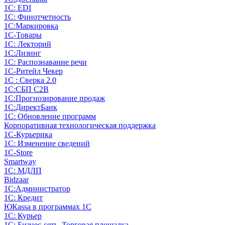
1С: EDI
1С: Финотчетность
1С:Маркировка
1С-Товары
1С: Лекторий
1С:Лизинг
1С: Распознавание речи
1C-Ритейл Чекер
1С : Сверка 2.0
1С:СБП C2B
1С:Прогнозирование продаж
1С:ДиректБанк
1С: Обновление программ
Корпоративная технологическая поддержка
1С-Курьерика
1С: Изменение сведений
1C-Store
Smartway
1С: МДЛП
Bidzaar
1С:Администратор
1С: Кредит
ЮКаssа в программах 1С
1С: Курьер
1С: Бизнес-сеть. Торговая площадка