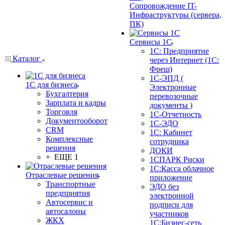
Сопровождение IT-
Инфраструктуры (сервера,
ПК)
Сервисы 1С
1С: Предприятие
Каталог
через Интернет (1С:
Фреш)
1С-ЭПД (
1С для бизнеса
Электронные
Бухгалтерия
перевозочные
Зарплата и кадры
документы )
Торговля
1С-Отчетность
Документооборот
1С-ЭДО
CRM
1С: Кабинет
Комплексные
сотрудника
решения
ДОКИ
+ ЕЩЕ 1
1СПАРК Риски
1С:Касса облачное
Отраслевые решения
приложение
Транспортные
ЭДО без
предприятия
электронной
Автосервис и
подписи для
автосалоны
участников
ЖКХ
1С:Бизнес-сеть