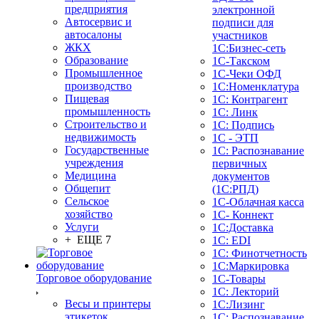
предприятия
электронной
Автосервис и
подписи для
автосалоны
участников
ЖКХ
1С:Бизнес-сеть
Образование
1С-Такском
Промышленное
1С-Чеки ОФД
производство
1С:Номенклатура
Пищевая
1С: Контрагент
промышленность
1С: Линк
Строительство и
1С: Подпись
недвижимость
1С - ЭТП
Государственные
1С: Распознавание
учреждения
первичных
Медицина
документов
Общепит
(1С:РПД)
Сельское
1С-Облачная касса
хозяйство
1С- Коннект
Услуги
1С:Доставка
+ ЕЩЕ 7
1С: EDI
1С: Финотчетность
1С:Маркировка
Торговое оборудование
1С-Товары
1С: Лекторий
Весы и принтеры
1С:Лизинг
этикеток
1С: Распознавание