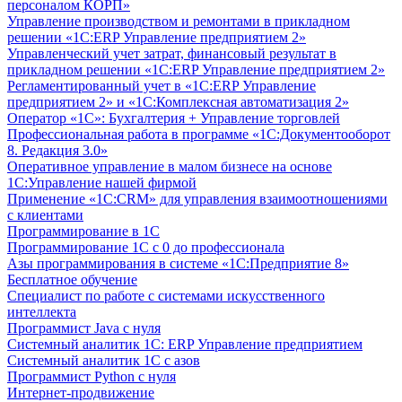
персоналом КОРП»
Управление производством и ремонтами в прикладном
решении «1С:ERP Управление предприятием 2»
Управленческий учет затрат, финансовый результат в
прикладном решении «1С:ERP Управление предприятием 2»
Регламентированный учет в «1С:ERP Управление
предприятием 2» и «1С:Комплексная автоматизация 2»
Оператор «1С»: Бухгалтерия + Управление торговлей
Профессиональная работа в программе «1С:Документооборот
8. Редакция 3.0»
Оперативное управление в малом бизнесе на основе
1С:Управление нашей фирмой
Применение «1С:CRM» для управления взаимоотношениями
с клиентами
Программирование в 1С
Программирование 1С с 0 до профессионала
Азы программирования в системе «1С:Предприятие 8»
Бесплатное обучение
Специалист по работе с системами искусственного
интеллекта
Программист Java с нуля
Системный аналитик 1С: ERP Управление предприятием
Системный аналитик 1С с азов
Программист Python с нуля
Интернет-продвижение