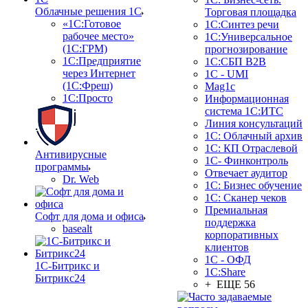
Облачные решения 1С
Торговая площадка
«1C:Готовое
1С:Синтез речи
рабочее место»
1С:Универсальное
(1С:ГРМ)
прогнозирование
1С:Предприятие
1С:СБП B2B
через Интернет
1C - UMI
(1С:Фреш)
Mag1c
1С:Просто
Информационная
система 1С:ИТС
Линия консультаций
1С: Облачный архив
1С: КП Отраслевой
Антивирусные
1С- Финконтроль
программы
Отвечает аудитор
Dr. Web
1С: Бизнес обучение
1С: Сканер чеков
Премиальная
Софт для дома и офиса
поддержка
basealt
корпоративных
клиентов
1С - ОФД
1С-Битрикс и
1С:Share
Битрикс24
+ ЕЩЕ 56