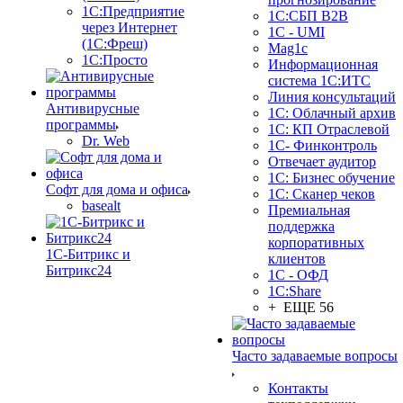
1С:Предприятие
1С:СБП B2B
через Интернет
1C - UMI
(1С:Фреш)
Mag1c
1С:Просто
Информационная
система 1С:ИТС
Линия консультаций
Антивирусные
1С: Облачный архив
программы
1С: КП Отраслевой
Dr. Web
1С- Финконтроль
Отвечает аудитор
1С: Бизнес обучение
Софт для дома и офиса
1С: Сканер чеков
basealt
Премиальная
поддержка
корпоративных
1С-Битрикс и
клиентов
Битрикс24
1С - ОФД
1С:Share
+ ЕЩЕ 56
Часто задаваемые вопросы
Контакты