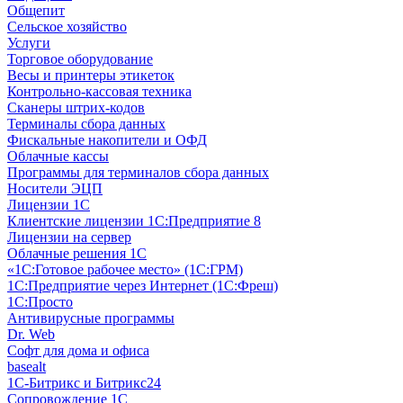
Общепит
Сельское хозяйство
Услуги
Торговое оборудование
Весы и принтеры этикеток
Контрольно-кассовая техника
Сканеры штрих-кодов
Терминалы сбора данных
Фискальные накопители и ОФД
Облачные кассы
Программы для терминалов сбора данных
Носители ЭЦП
Лицензии 1С
Клиентские лицензии 1С:Предприятие 8
Лицензии на сервер
Облачные решения 1С
«1C:Готовое рабочее место» (1С:ГРМ)
1С:Предприятие через Интернет (1С:Фреш)
1С:Просто
Антивирусные программы
Dr. Web
Софт для дома и офиса
basealt
1С-Битрикс и Битрикс24
Сопровождение 1С