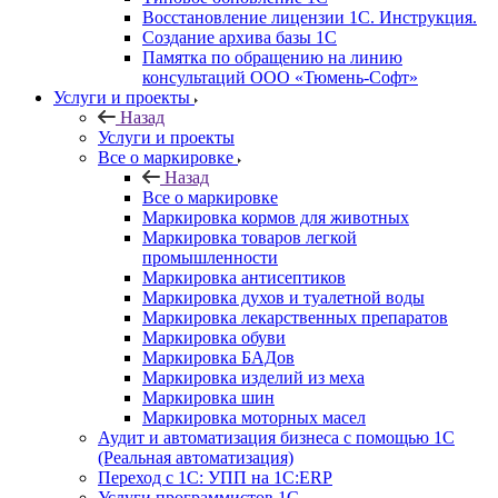
Восстановление лицензии 1С. Инструкция.
Создание архива базы 1С
Памятка по обращению на линию
консультаций ООО «Тюмень-Софт»
Услуги и проекты
Назад
Услуги и проекты
Все о маркировке
Назад
Все о маркировке
Маркировка кормов для животных
Маркировка товаров легкой
промышленности
Маркировка антисептиков
Маркировка духов и туалетной воды
Маркировка лекарственных препаратов
Маркировка обуви
Маркировка БАДов
Маркировка изделий из меха
Маркировка шин
Маркировка моторных масел
Аудит и автоматизация бизнеса с помощью 1С
(Реальная автоматизация)
Переход с 1С: УПП на 1С:ERP
Услуги программистов 1С