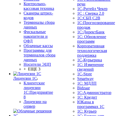
Контрольно-
речи
кассовая техника
1C-Ритейл Чекер
Сканеры штрих-
1С : Сверка 2.0
кодов
1С:СБП C2B
Терминалы сбора
1С:Прогнозирование
данных
продаж
Фискальные
1С:ДиректБанк
накопители и
1С: Обновление
ОФД
программ
Облачные кассы
Корпоративная
Программы для
технологическая
терминалов сбора
поддержка
данных
1С-Курьерика
Носители ЭЦП
1С: Изменение
+ ЕЩЕ 3
сведений
1C-Store
Лицензии 1С
Smartway
Клиентские
1С: МДЛП
лицензии
Bidzaar
1С:Предприятие
1С:Администратор
8
1С: Кредит
Лицензии на
ЮКаssа в
сервер
программах 1С
1С: Курьер
1С: Бизнес-сеть.