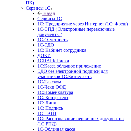
ПК)
Сервисы 1С
Назад
Сервисы 1С
1С: Предприятие через Интернет (1С: Фреш)
1С-ЭПД ( Электронные перевозочные
документы )
1С-Отчетность
1С-ЭДО
1С: Кабинет сотрудника
ДОКИ
1СПАРК Риски
1С:Касса облачное приложение
ЭДО без электронной подписи для
участников 1С:Бизнес-сеть
1С-Такском
1С-Чеки ОФД
1С:Номенклатура
1С: Контрагент
1С: Линк
1С: Подпись
1С - ЭТП
1С: Распознавание первичных документов
(1С:РПД)
1С-Облачная касса