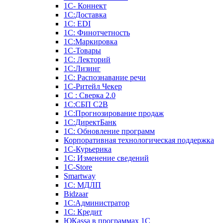
1С- Коннект
1С:Доставка
1С: EDI
1С: Финотчетность
1С:Маркировка
1С-Товары
1С: Лекторий
1С:Лизинг
1С: Распознавание речи
1C-Ритейл Чекер
1С : Сверка 2.0
1С:СБП C2B
1С:Прогнозирование продаж
1С:ДиректБанк
1С: Обновление программ
Корпоративная технологическая поддержка
1С-Курьерика
1С: Изменение сведений
1C-Store
Smartway
1С: МДЛП
Bidzaar
1С:Администратор
1С: Кредит
ЮКаssа в программах 1С