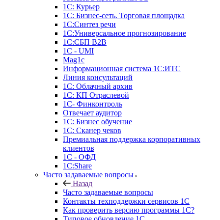
1С: Курьер
1С: Бизнес-сеть. Торговая площадка
1С:Синтез речи
1С:Универсальное прогнозирование
1С:СБП B2B
1C - UMI
Mag1c
Информационная система 1С:ИТС
Линия консультаций
1С: Облачный архив
1С: КП Отраслевой
1С- Финконтроль
Отвечает аудитор
1С: Бизнес обучение
1С: Сканер чеков
Премиальная поддержка корпоративных
клиентов
1С - ОФД
1С:Share
Часто задаваемые вопросы
Назад
Часто задаваемые вопросы
Контакты техподдержки сервисов 1С
Как проверить версию программы 1С?
Типовое обновление 1С