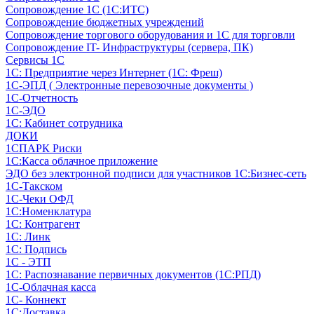
Сопровождение 1С (1С:ИТС)
Сопровождение бюджетных учреждений
Сопровождение торгового оборудования и 1С для торговли
Сопровождение IT- Инфраструктуры (сервера, ПК)
Сервисы 1С
1С: Предприятие через Интернет (1С: Фреш)
1С-ЭПД ( Электронные перевозочные документы )
1С-Отчетность
1С-ЭДО
1С: Кабинет сотрудника
ДОКИ
1СПАРК Риски
1С:Касса облачное приложение
ЭДО без электронной подписи для участников 1С:Бизнес-сеть
1С-Такском
1С-Чеки ОФД
1С:Номенклатура
1С: Контрагент
1С: Линк
1С: Подпись
1С - ЭТП
1С: Распознавание первичных документов (1С:РПД)
1С-Облачная касса
1С- Коннект
1С:Доставка