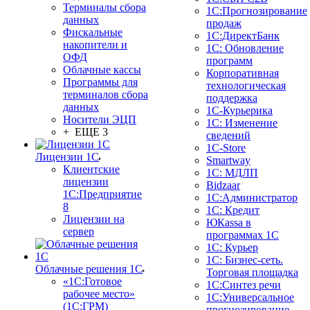
Терминалы сбора
1С:Прогнозирование
данных
продаж
Фискальные
1С:ДиректБанк
накопители и
1С: Обновление
ОФД
программ
Облачные кассы
Корпоративная
Программы для
технологическая
терминалов сбора
поддержка
данных
1С-Курьерика
Носители ЭЦП
1С: Изменение
+ ЕЩЕ 3
сведений
1C-Store
Лицензии 1С
Smartway
Клиентские
1С: МДЛП
лицензии
Bidzaar
1С:Предприятие
1С:Администратор
8
1С: Кредит
Лицензии на
ЮКаssа в
сервер
программах 1С
1С: Курьер
1С: Бизнес-сеть.
Облачные решения 1С
Торговая площадка
«1C:Готовое
1С:Синтез речи
рабочее место»
1С:Универсальное
(1С:ГРМ)
прогнозирование