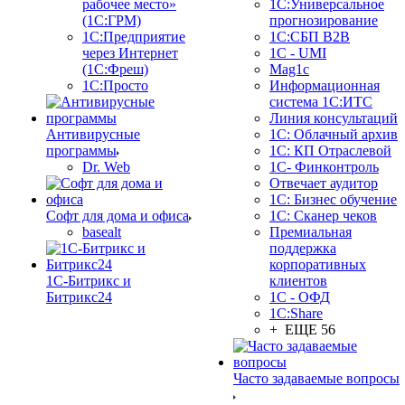
рабочее место»
1С:Универсальное
(1С:ГРМ)
прогнозирование
1С:Предприятие
1С:СБП B2B
через Интернет
1C - UMI
(1С:Фреш)
Mag1c
1С:Просто
Информационная
система 1С:ИТС
Линия консультаций
Антивирусные
1С: Облачный архив
программы
1С: КП Отраслевой
Dr. Web
1С- Финконтроль
Отвечает аудитор
1С: Бизнес обучение
Софт для дома и офиса
1С: Сканер чеков
basealt
Премиальная
поддержка
корпоративных
1С-Битрикс и
клиентов
Битрикс24
1С - ОФД
1С:Share
+ ЕЩЕ 56
Часто задаваемые вопросы