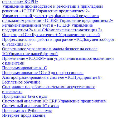
персоналом КОРП»
Управление производством и ремонтами в прикладном
решении «1С:ERP Управление предприятием 2»
Управленческий учет затрат, финансовый результат в
прикладном решении «1С:ERP Управление предприятием 2»
Регламентированный учет в «1С:ERP Управление
предприятием 2» и «1С:Комплексная автоматизация 2»
Оператор «1С»: Бухгалтерия + Управление торговлей
Профессиональная работа в программе «1С:Документооборот
8. Редакция 3.0»
Оперативное управление в малом бизнесе на основе
1С:Управление нашей фирмой
Применение «1С:CRM» для управления взаимоотношениями
с клиентами
Программирование в 1С
Программирование 1С с 0 до профессионала
Азы программирования в системе «1С:Предприятие 8»
Бесплатное обучение
Специалист по работе с системами искусственного
интеллекта
Программист Java с нуля
Системный аналитик 1С: ERP Управление предприятием
Системный аналитик 1С с азов
Программист Python с нуля
Интернет-продвижение