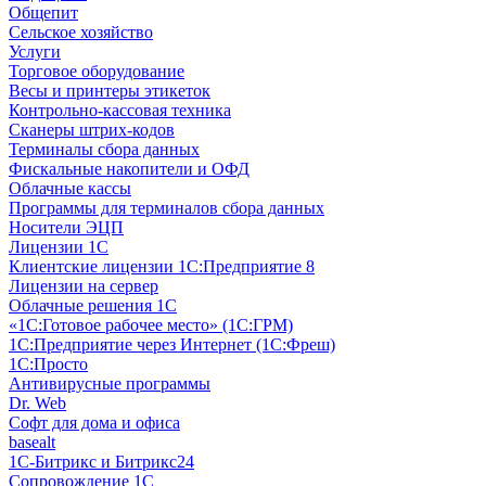
Общепит
Сельское хозяйство
Услуги
Торговое оборудование
Весы и принтеры этикеток
Контрольно-кассовая техника
Сканеры штрих-кодов
Терминалы сбора данных
Фискальные накопители и ОФД
Облачные кассы
Программы для терминалов сбора данных
Носители ЭЦП
Лицензии 1С
Клиентские лицензии 1С:Предприятие 8
Лицензии на сервер
Облачные решения 1С
«1C:Готовое рабочее место» (1С:ГРМ)
1С:Предприятие через Интернет (1С:Фреш)
1С:Просто
Антивирусные программы
Dr. Web
Софт для дома и офиса
basealt
1С-Битрикс и Битрикс24
Сопровождение 1С