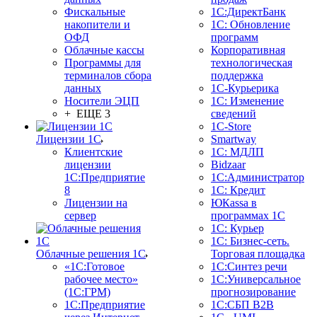
Фискальные
1С:ДиректБанк
накопители и
1С: Обновление
ОФД
программ
Облачные кассы
Корпоративная
Программы для
технологическая
терминалов сбора
поддержка
данных
1С-Курьерика
Носители ЭЦП
1С: Изменение
+ ЕЩЕ 3
сведений
1C-Store
Лицензии 1С
Smartway
Клиентские
1С: МДЛП
лицензии
Bidzaar
1С:Предприятие
1С:Администратор
8
1С: Кредит
Лицензии на
ЮКаssа в
сервер
программах 1С
1С: Курьер
1С: Бизнес-сеть.
Облачные решения 1С
Торговая площадка
«1C:Готовое
1С:Синтез речи
рабочее место»
1С:Универсальное
(1С:ГРМ)
прогнозирование
1С:Предприятие
1С:СБП B2B