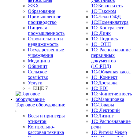
автосалоны
участников
ЖКХ
1С:Бизнес-сеть
Образование
1С-Такском
Промышленное
1С-Чеки ОФД
производство
1С:Номенклатура
Пищевая
1С: Контрагент
промышленность
1С: Линк
Строительство и
1С: Подпись
недвижимость
1С - ЭТП
Государственные
1С: Распознавание
учреждения
первичных
Медицина
документов
Общепит
(1С:РПД)
Сельское
1С-Облачная касса
хозяйство
1С- Коннект
Услуги
1С:Доставка
+ ЕЩЕ 7
1С: EDI
1С: Финотчетность
1С:Маркировка
Торговое оборудование
1С-Товары
1С: Лекторий
Весы и принтеры
1С:Лизинг
этикеток
1С: Распознавание
Контрольно-
речи
кассовая техника
1C-Ритейл Чекер