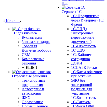
ПК)
Сервисы 1С
1С: Предприятие
через Интернет (1С:
Каталог
Фреш)
1С-ЭПД (
1С для бизнеса
Электронные
Бухгалтерия
перевозочные
Зарплата и кадры
документы )
Торговля
1С-Отчетность
Документооборот
1С-ЭДО
CRM
1С: Кабинет
Комплексные
сотрудника
решения
ДОКИ
+ ЕЩЕ 1
1СПАРК Риски
1С:Касса облачное
Отраслевые решения
приложение
Транспортные
ЭДО без
предприятия
электронной
Автосервис и
подписи для
автосалоны
участников
ЖКХ
1С:Бизнес-сеть
Образование
1С-Такском
Промышленное
1С-Чеки ОФД