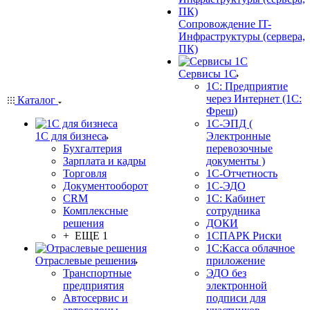
Сопровождение IT-
Инфраструктуры (сервера,
ПК)
Сервисы 1С
1С: Предприятие
через Интернет (1С:
Каталог
Фреш)
1С-ЭПД (
1С для бизнеса
Электронные
Бухгалтерия
перевозочные
Зарплата и кадры
документы )
Торговля
1С-Отчетность
Документооборот
1С-ЭДО
CRM
1С: Кабинет
Комплексные
сотрудника
решения
ДОКИ
+ ЕЩЕ 1
1СПАРК Риски
1С:Касса облачное
Отраслевые решения
приложение
Транспортные
ЭДО без
предприятия
электронной
Автосервис и
подписи для