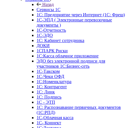
Назад
Сервисы 1С
1С: Предприятие через Интернет (1С: Фреш)
1С-ЭПД ( Электронные перевозочные
документы )
1С-Отчетность
1С-ЭДО
1С: Кабинет сотрудника
ДОКИ
1СПАРК Риски
1С:Касса облачное приложение
ЭДО без электронной подписи для
участников 1С:Бизнес-сеть
1С-Такском
1С-Чеки ОФД
1С:Номенклатура
1С: Контрагент
1С: Линк
1С: Подпись
1С - ЭТП
1С: Распознавание первичных документов
(1С:РПД)
1С-Облачная касса
1С- Коннект
1С:Доставка