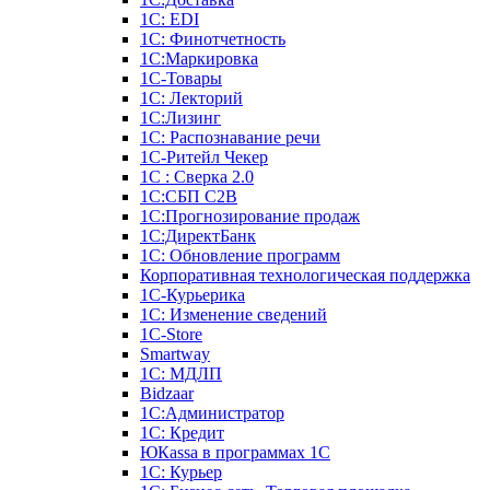
1С: EDI
1С: Финотчетность
1С:Маркировка
1С-Товары
1С: Лекторий
1С:Лизинг
1С: Распознавание речи
1C-Ритейл Чекер
1С : Сверка 2.0
1С:СБП C2B
1С:Прогнозирование продаж
1С:ДиректБанк
1С: Обновление программ
Корпоративная технологическая поддержка
1С-Курьерика
1С: Изменение сведений
1C-Store
Smartway
1С: МДЛП
Bidzaar
1С:Администратор
1С: Кредит
ЮКаssа в программах 1С
1С: Курьер