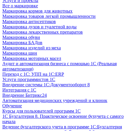
Услуги и проекты
Все о маркировке
Маркировка кормов для животных
Маркировка товаров легкой промышленности
Маркировка антисептиков
Маркировка духов и туалетной воды
Маркировка лекарственных препаратов
Маркировка обуви
Маркировка БАДов
Маркировка изделий из меха
Маркировка шин
Маркировка моторных масел
Аудит и автоматизация бизнеса с помощью 1С (Реальная
автоматизация)
Переход с 1С: УПП на 1С:ERP
Услуги программистов 1С
Внедрение системы 1С:Документооборот 8
Интеграция с 1С
Внедрение Битрикс24
Автоматизация медицинских учреждений и клиник
Обучение
Курсы для пользователей программ 1С
1С Бухгалтерия 8. Практическое освоение бухучета с самого
начала
Ведение бухгалтерского учета в программе 1С:Бухгалтерия