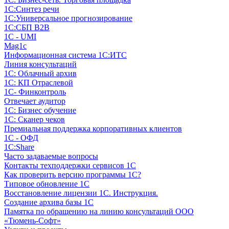
1С:Синтез речи
1С:Универсальное прогнозирование
1С:СБП B2B
1C - UMI
Mag1c
Информационная система 1С:ИТС
Линия консультаций
1С: Облачный архив
1С: КП Отраслевой
1С- Финконтроль
Отвечает аудитор
1С: Бизнес обучение
1С: Сканер чеков
Премиальная поддержка корпоративных клиентов
1С - ОФД
1С:Share
Часто задаваемые вопросы
Контакты техподдержки сервисов 1С
Как проверить версию программы 1С?
Типовое обновление 1С
Восстановление лицензии 1С. Инструкция.
Создание архива базы 1С
Памятка по обращению на линию консультаций ООО
«Тюмень-Софт»