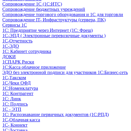
Сопровождение 1С (1С:ИТС)
Сопровождение бюджетных учреждений
Сопровождение торгового оборудования и 1С для торговли
Сопровождение IT- Инфраструктуры (сервера, ПК)
Сервисы 1С
1С: Предприятие через Интернет (1С: Фреш)
1С-ЭПД ( Электронные перевозочные документы )
1С-Отчетность
1С-ЭДО
1С: Кабинет сотрудника
ДОКИ
1СПАРК Риски
1С:Касса облачное приложение
ЭДО без электронной подписи для участников 1С:Бизнес-сеть
1С-Такском
1С-Чеки ОФД
1С:Номенклатура
1С: Контрагент
1С: Линк
1С: Подпись
1С - ЭТП
1С: Распознавание первичных документов (1С:РПД)
1С-Облачная касса
1С- Коннект
1С:Доставка