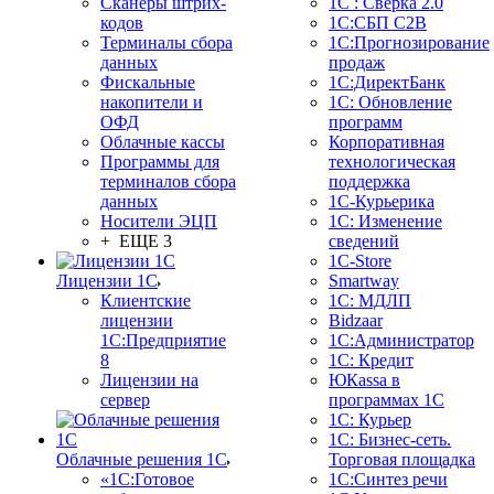
Сканеры штрих-
1С : Сверка 2.0
кодов
1С:СБП C2B
Терминалы сбора
1С:Прогнозирование
данных
продаж
Фискальные
1С:ДиректБанк
накопители и
1С: Обновление
ОФД
программ
Облачные кассы
Корпоративная
Программы для
технологическая
терминалов сбора
поддержка
данных
1С-Курьерика
Носители ЭЦП
1С: Изменение
+ ЕЩЕ 3
сведений
1C-Store
Лицензии 1С
Smartway
Клиентские
1С: МДЛП
лицензии
Bidzaar
1С:Предприятие
1С:Администратор
8
1С: Кредит
Лицензии на
ЮКаssа в
сервер
программах 1С
1С: Курьер
1С: Бизнес-сеть.
Облачные решения 1С
Торговая площадка
«1C:Готовое
1С:Синтез речи