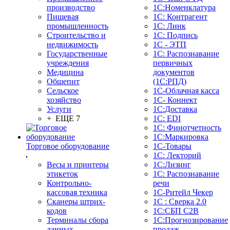
производство
1С:Номенклатура
Пищевая
1С: Контрагент
промышленность
1С: Линк
Строительство и
1С: Подпись
недвижимость
1С - ЭТП
Государственные
1С: Распознавание
учреждения
первичных
Медицина
документов
Общепит
(1С:РПД)
Сельское
1С-Облачная касса
хозяйство
1С- Коннект
Услуги
1С:Доставка
+ ЕЩЕ 7
1С: EDI
1С: Финотчетность
1С:Маркировка
Торговое оборудование
1С-Товары
1С: Лекторий
Весы и принтеры
1С:Лизинг
этикеток
1С: Распознавание
Контрольно-
речи
кассовая техника
1C-Ритейл Чекер
Сканеры штрих-
1С : Сверка 2.0
кодов
1С:СБП C2B
Терминалы сбора
1С:Прогнозирование
данных
продаж