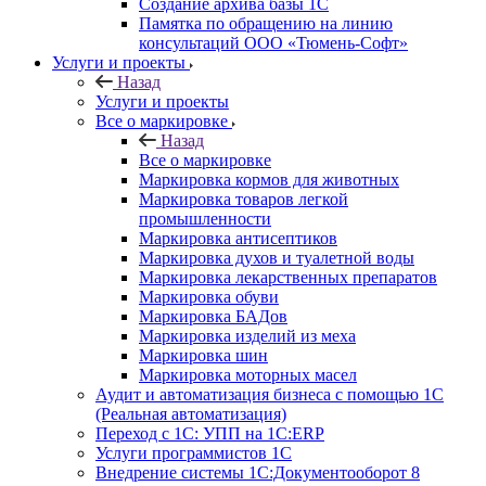
Создание архива базы 1С
Памятка по обращению на линию
консультаций ООО «Тюмень-Софт»
Услуги и проекты
Назад
Услуги и проекты
Все о маркировке
Назад
Все о маркировке
Маркировка кормов для животных
Маркировка товаров легкой
промышленности
Маркировка антисептиков
Маркировка духов и туалетной воды
Маркировка лекарственных препаратов
Маркировка обуви
Маркировка БАДов
Маркировка изделий из меха
Маркировка шин
Маркировка моторных масел
Аудит и автоматизация бизнеса с помощью 1С
(Реальная автоматизация)
Переход с 1С: УПП на 1С:ERP
Услуги программистов 1С
Внедрение системы 1С:Документооборот 8