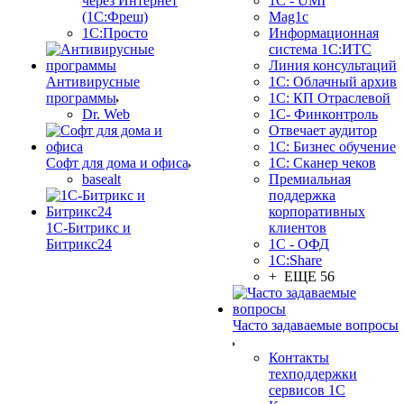
через Интернет
1C - UMI
(1С:Фреш)
Mag1c
1С:Просто
Информационная
система 1С:ИТС
Линия консультаций
Антивирусные
1С: Облачный архив
программы
1С: КП Отраслевой
Dr. Web
1С- Финконтроль
Отвечает аудитор
1С: Бизнес обучение
Софт для дома и офиса
1С: Сканер чеков
basealt
Премиальная
поддержка
корпоративных
1С-Битрикс и
клиентов
Битрикс24
1С - ОФД
1С:Share
+ ЕЩЕ 56
Часто задаваемые вопросы
Контакты
техподдержки
сервисов 1С