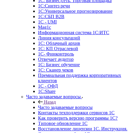
1С: Бизнес-сеть. Торговая площадка
1С:Синтез речи
1С:Универсальное прогнозирование
1С:СБП B2B
1C - UMI
Mag1c
Информационная система 1С:ИТС
Линия консультаций
1С: Облачный архив
1С: КП Отраслевой
1С- Финконтроль
Отвечает аудитор
1С: Бизнес обучение
1С: Сканер чеков
Премиальная поддержка корпоративных
клиентов
1С - ОФД
1С:Share
Часто задаваемые вопросы
Назад
Часто задаваемые вопросы
Контакты техподдержки сервисов 1С
Как проверить версию программы 1С?
Типовое обновление 1С
Восстановление лицензии 1С. Инструкция.