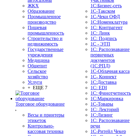
автосалоны
участников
ЖКХ
1С:Бизнес-сеть
Образование
1С-Такском
Промышленное
1С-Чеки ОФД
производство
1С:Номенклатура
Пищевая
1С: Контрагент
промышленность
1С: Линк
Строительство и
1С: Подпись
недвижимость
1С - ЭТП
Государственные
1С: Распознавание
учреждения
первичных
Медицина
документов
Общепит
(1С:РПД)
Сельское
1С-Облачная касса
хозяйство
1С- Коннект
Услуги
1С:Доставка
+ ЕЩЕ 7
1С: EDI
1С: Финотчетность
1С:Маркировка
Торговое оборудование
1С-Товары
1С: Лекторий
Весы и принтеры
1С:Лизинг
этикеток
1С: Распознавание
Контрольно-
речи
кассовая техника
1C-Ритейл Чекер