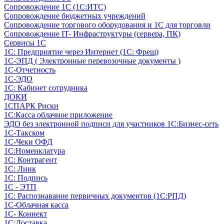
Сопровождение 1С (1С:ИТС)
Сопровождение бюджетных учреждений
Сопровождение торгового оборудования и 1С для торговли
Сопровождение IT- Инфраструктуры (сервера, ПК)
Сервисы 1С
1С: Предприятие через Интернет (1С: Фреш)
1С-ЭПД ( Электронные перевозочные документы )
1С-Отчетность
1С-ЭДО
1С: Кабинет сотрудника
ДОКИ
1СПАРК Риски
1С:Касса облачное приложение
ЭДО без электронной подписи для участников 1С:Бизнес-сеть
1С-Такском
1С-Чеки ОФД
1С:Номенклатура
1С: Контрагент
1С: Линк
1С: Подпись
1С - ЭТП
1С: Распознавание первичных документов (1С:РПД)
1С-Облачная касса
1С- Коннект
1С:Доставка