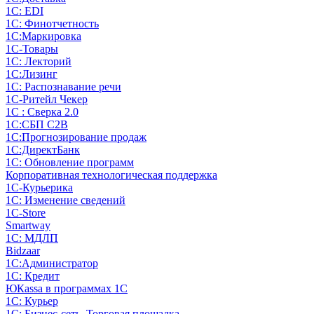
1С: EDI
1С: Финотчетность
1С:Маркировка
1С-Товары
1С: Лекторий
1С:Лизинг
1С: Распознавание речи
1C-Ритейл Чекер
1С : Сверка 2.0
1С:СБП C2B
1С:Прогнозирование продаж
1С:ДиректБанк
1С: Обновление программ
Корпоративная технологическая поддержка
1С-Курьерика
1С: Изменение сведений
1C-Store
Smartway
1С: МДЛП
Bidzaar
1С:Администратор
1С: Кредит
ЮКаssа в программах 1С
1С: Курьер
1С: Бизнес-сеть. Торговая площадка