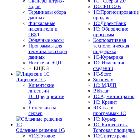
Сканеры штрих-
1С : Сверка 2.0
кодов
1С:СБП C2B
Терминалы сбора
1С:Прогнозирование
данных
продаж
Фискальные
1С:ДиректБанк
накопители и
1С: Обновление
ОФД
программ
Облачные кассы
Корпоративная
Программы для
технологическая
терминалов сбора
поддержка
данных
1С-Курьерика
Носители ЭЦП
1С: Изменение
+ ЕЩЕ 3
сведений
1C-Store
Лицензии 1С
Smartway
Клиентские
1С: МДЛП
лицензии
Bidzaar
1С:Предприятие
1С:Администратор
8
1С: Кредит
Лицензии на
ЮКаssа в
сервер
программах 1С
1С: Курьер
1С: Бизнес-сеть.
Облачные решения 1С
Торговая площадка
«1C:Готовое
1С:Синтез речи