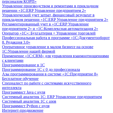
персоналом КОРП»
Управление производством и ремонтами в прикладном
решении «1С:ERP Управление предприятием 2»
Управленческий учет затрат, финансовый результат в
прикладном решении «1С:ERP Управление предприятием 2»
Регламентированный учет в «1С:ERP Управление
предприятием 2» и «1С:Комплексная автоматизация 2»
Оператор «1С»: Бухгалтерия + Управление торговлей
Профессиональная работа в программе «1С:Документооборот
8. Редакция 3.0»
Оперативное управление в малом бизнесе на основе
1С:Управление нашей фирмой
Применение «1С:CRM» для управления взаимоотношениями
с клиентами
Программирование в 1С
Программирование 1С с 0 до профессионала
Азы программирования в системе «1С:Предприятие 8»
Бесплатное обучение
Специалист по работе с системами искусственного
интеллекта
Программист Java с нуля
Системный аналитик 1С: ERP Управление предприятием
Системный аналитик 1С с азов
Программист Python с нуля
Интернет-продвижение