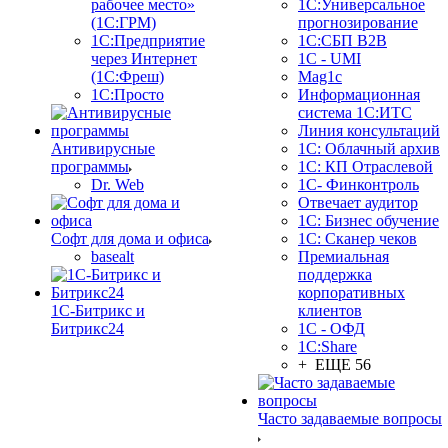
рабочее место»
1С:Универсальное
(1С:ГРМ)
прогнозирование
1С:Предприятие
1С:СБП B2B
через Интернет
1C - UMI
(1С:Фреш)
Mag1c
1С:Просто
Информационная
система 1С:ИТС
Линия консультаций
Антивирусные
1С: Облачный архив
программы
1С: КП Отраслевой
Dr. Web
1С- Финконтроль
Отвечает аудитор
1С: Бизнес обучение
Софт для дома и офиса
1С: Сканер чеков
basealt
Премиальная
поддержка
корпоративных
1С-Битрикс и
клиентов
Битрикс24
1С - ОФД
1С:Share
+ ЕЩЕ 56
Часто задаваемые вопросы