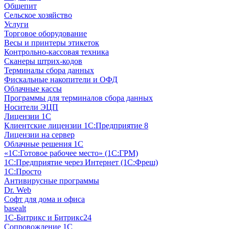
Общепит
Сельское хозяйство
Услуги
Торговое оборудование
Весы и принтеры этикеток
Контрольно-кассовая техника
Сканеры штрих-кодов
Терминалы сбора данных
Фискальные накопители и ОФД
Облачные кассы
Программы для терминалов сбора данных
Носители ЭЦП
Лицензии 1С
Клиентские лицензии 1С:Предприятие 8
Лицензии на сервер
Облачные решения 1С
«1C:Готовое рабочее место» (1С:ГРМ)
1С:Предприятие через Интернет (1С:Фреш)
1С:Просто
Антивирусные программы
Dr. Web
Софт для дома и офиса
basealt
1С-Битрикс и Битрикс24
Сопровождение 1С