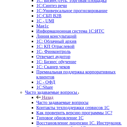
1С: Бизнес-сеть. Торговая площадка
1С:Синтез речи
1С:Универсальное прогнозирование
1С:СБП B2B
1C - UMI
Mag1c
Информационная система 1С:ИТС
Линия консультаций
1С: Облачный архив
1С: КП Отраслевой
1С- Финконтроль
Отвечает аудитор
1С: Бизнес обучение
1С: Сканер чеков
Премиальная поддержка корпоративных
клиентов
1С - ОФД
1С:Share
Часто задаваемые вопросы
Назад
Часто задаваемые вопросы
Контакты техподдержки сервисов 1С
Как проверить версию программы 1С?
Типовое обновление 1С
Восстановление лицензии 1С. Инструкция.