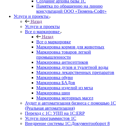
Создание архива базы 1С
Памятка по обращению на линию
консультаций ООО «Тюмень-Софт»
Услуги и проекты
Назад
Услуги и проекты
Все о маркировке
Назад
Все о маркировке
Маркировка кормов для животных
Маркировка товаров легкой
промышленности
Маркировка антисептиков
Маркировка духов и туалетной воды
Маркировка лекарственных препаратов
Маркировка обуви
Маркировка БАДов
Маркировка изделий из меха
Маркировка шин
Маркировка моторных масел
Аудит и автоматизация бизнеса с помощью 1С
(Реальная автоматизация)
Переход с 1С: УПП на 1С:ERP
Услуги программистов 1С
Внедрение системы 1С:Документооборот 8