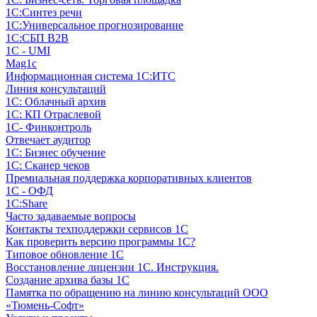
1С:Синтез речи
1С:Универсальное прогнозирование
1С:СБП B2B
1C - UMI
Mag1c
Информационная система 1С:ИТС
Линия консультаций
1С: Облачный архив
1С: КП Отраслевой
1С- Финконтроль
Отвечает аудитор
1С: Бизнес обучение
1С: Сканер чеков
Премиальная поддержка корпоративных клиентов
1С - ОФД
1С:Share
Часто задаваемые вопросы
Контакты техподдержки сервисов 1С
Как проверить версию программы 1С?
Типовое обновление 1С
Восстановление лицензии 1С. Инструкция.
Создание архива базы 1С
Памятка по обращению на линию консультаций ООО
«Тюмень-Софт»