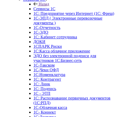
Назад
Сервисы 1С
1С: Предприятие через Интернет (1С: Фреш)
1С-ЭПД ( Электронные перевозочные
документы )
1С-Отчетность
1С-ЭДО
1С: Кабинет сотрудника
ДОКИ
1СПАРК Риски
1С:Касса облачное приложение
ЭДО без электронной подписи для
участников 1С:Бизнес-сеть
1С-Такском
1С-Чеки ОФД
1С:Номенклатура
1С: Контрагент
1С: Линк
1С: Подпись
1С - ЭТП
1С: Распознавание первичных документов
(1С:РПД)
1С-Облачная касса
1С- Коннект
1С:Доставка