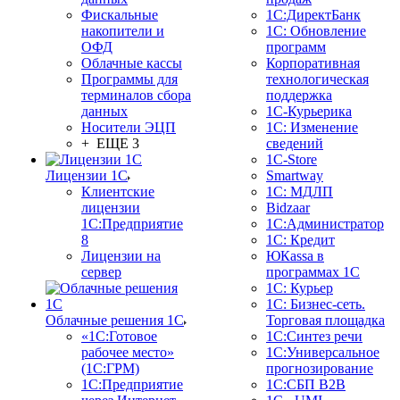
Фискальные
1С:ДиректБанк
накопители и
1С: Обновление
ОФД
программ
Облачные кассы
Корпоративная
Программы для
технологическая
терминалов сбора
поддержка
данных
1С-Курьерика
Носители ЭЦП
1С: Изменение
+ ЕЩЕ 3
сведений
1C-Store
Лицензии 1С
Smartway
Клиентские
1С: МДЛП
лицензии
Bidzaar
1С:Предприятие
1С:Администратор
8
1С: Кредит
Лицензии на
ЮКаssа в
сервер
программах 1С
1С: Курьер
1С: Бизнес-сеть.
Облачные решения 1С
Торговая площадка
«1C:Готовое
1С:Синтез речи
рабочее место»
1С:Универсальное
(1С:ГРМ)
прогнозирование
1С:Предприятие
1С:СБП B2B