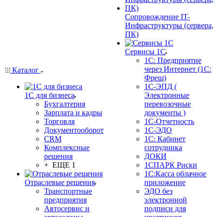
Сопровождение IT-
Инфраструктуры (сервера,
ПК)
Сервисы 1С
1С: Предприятие
через Интернет (1С:
Каталог
Фреш)
1С-ЭПД (
1С для бизнеса
Электронные
Бухгалтерия
перевозочные
Зарплата и кадры
документы )
Торговля
1С-Отчетность
Документооборот
1С-ЭДО
CRM
1С: Кабинет
Комплексные
сотрудника
решения
ДОКИ
+ ЕЩЕ 1
1СПАРК Риски
1С:Касса облачное
Отраслевые решения
приложение
Транспортные
ЭДО без
предприятия
электронной
Автосервис и
подписи для