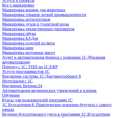
Услуги и проекты
Все о маркировке
Маркировка кормов для животных
Маркировка товаров легкой промышленности
Маркировка антисептиков
Маркировка духов и туалетной воды
Маркировка лекарственных препаратов
Маркировка обуви
Маркировка БАДов
Маркировка изделий из меха
Маркировка шин
Маркировка моторных масел
Аудит и автоматизация бизнеса с помощью 1С (Реальная
автоматизация)
Переход с 1С: УПП на 1С:ERP
Услуги программистов 1С
Внедрение системы 1С:Документооборот 8
Интеграция с 1С
Внедрение Битрикс24
Автоматизация медицинских учреждений и клиник
Обучение
Курсы для пользователей программ 1С
1С Бухгалтерия 8. Практическое освоение бухучета с самого
начала
Ведение бухгалтерского учета в программе 1С:Бухгалтерия