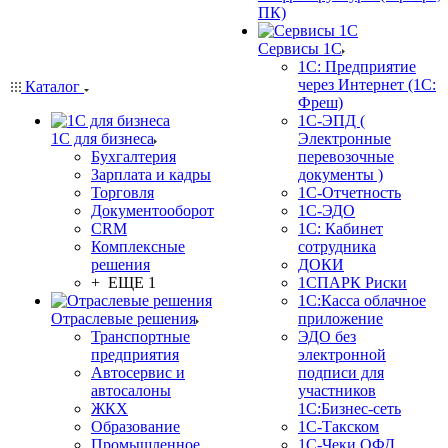
ПК)
Сервисы 1С
1С: Предприятие
через Интернет (1С:
Каталог
Фреш)
1С-ЭПД (
1С для бизнеса
Электронные
Бухгалтерия
перевозочные
Зарплата и кадры
документы )
Торговля
1С-Отчетность
Документооборот
1С-ЭДО
CRM
1С: Кабинет
Комплексные
сотрудника
решения
ДОКИ
+ ЕЩЕ 1
1СПАРК Риски
1С:Касса облачное
Отраслевые решения
приложение
Транспортные
ЭДО без
предприятия
электронной
Автосервис и
подписи для
автосалоны
участников
ЖКХ
1С:Бизнес-сеть
Образование
1С-Такском
Промышленное
1С-Чеки ОФД