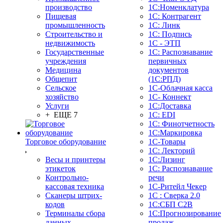
производство
1С:Номенклатура
Пищевая
1С: Контрагент
промышленность
1С: Линк
Строительство и
1С: Подпись
недвижимость
1С - ЭТП
Государственные
1С: Распознавание
учреждения
первичных
Медицина
документов
Общепит
(1С:РПД)
Сельское
1С-Облачная касса
хозяйство
1С- Коннект
Услуги
1С:Доставка
+ ЕЩЕ 7
1С: EDI
1С: Финотчетность
1С:Маркировка
Торговое оборудование
1С-Товары
1С: Лекторий
Весы и принтеры
1С:Лизинг
этикеток
1С: Распознавание
Контрольно-
речи
кассовая техника
1C-Ритейл Чекер
Сканеры штрих-
1С : Сверка 2.0
кодов
1С:СБП C2B
Терминалы сбора
1С:Прогнозирование
данных
продаж