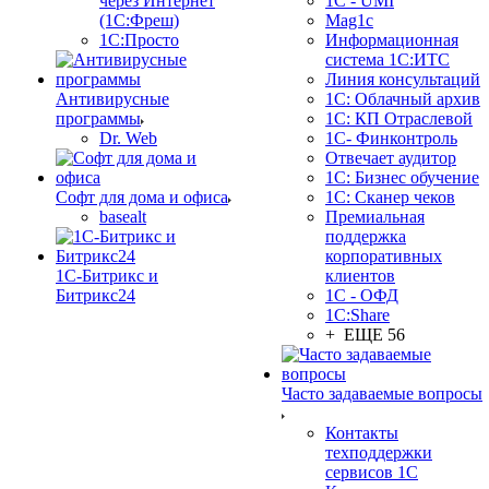
через Интернет
1C - UMI
(1С:Фреш)
Mag1c
1С:Просто
Информационная
система 1С:ИТС
Линия консультаций
Антивирусные
1С: Облачный архив
программы
1С: КП Отраслевой
Dr. Web
1С- Финконтроль
Отвечает аудитор
1С: Бизнес обучение
Софт для дома и офиса
1С: Сканер чеков
basealt
Премиальная
поддержка
корпоративных
1С-Битрикс и
клиентов
Битрикс24
1С - ОФД
1С:Share
+ ЕЩЕ 56
Часто задаваемые вопросы
Контакты
техподдержки
сервисов 1С