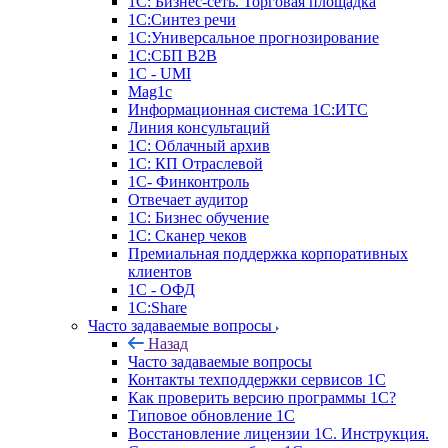
1С: Бизнес-сеть. Торговая площадка
1С:Синтез речи
1С:Универсальное прогнозирование
1С:СБП B2B
1C - UMI
Mag1c
Информационная система 1С:ИТС
Линия консультаций
1С: Облачный архив
1С: КП Отраслевой
1С- Финконтроль
Отвечает аудитор
1С: Бизнес обучение
1С: Сканер чеков
Премиальная поддержка корпоративных
клиентов
1С - ОФД
1С:Share
Часто задаваемые вопросы
Назад
Часто задаваемые вопросы
Контакты техподдержки сервисов 1С
Как проверить версию программы 1С?
Типовое обновление 1С
Восстановление лицензии 1С. Инструкция.