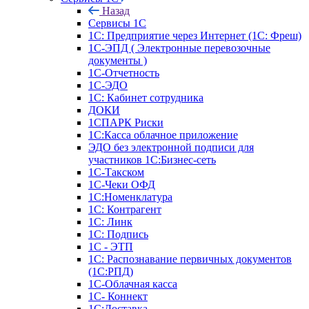
Назад
Сервисы 1С
1С: Предприятие через Интернет (1С: Фреш)
1С-ЭПД ( Электронные перевозочные
документы )
1С-Отчетность
1С-ЭДО
1С: Кабинет сотрудника
ДОКИ
1СПАРК Риски
1С:Касса облачное приложение
ЭДО без электронной подписи для
участников 1С:Бизнес-сеть
1С-Такском
1С-Чеки ОФД
1С:Номенклатура
1С: Контрагент
1С: Линк
1С: Подпись
1С - ЭТП
1С: Распознавание первичных документов
(1С:РПД)
1С-Облачная касса
1С- Коннект
1С:Доставка