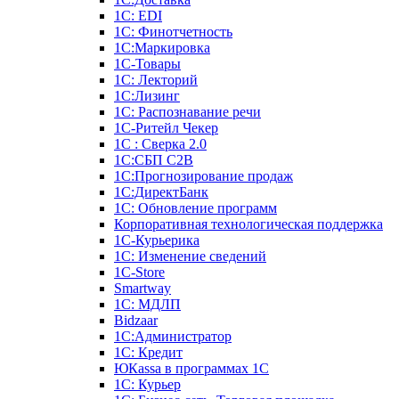
1С: EDI
1С: Финотчетность
1С:Маркировка
1С-Товары
1С: Лекторий
1С:Лизинг
1С: Распознавание речи
1C-Ритейл Чекер
1С : Сверка 2.0
1С:СБП C2B
1С:Прогнозирование продаж
1С:ДиректБанк
1С: Обновление программ
Корпоративная технологическая поддержка
1С-Курьерика
1С: Изменение сведений
1C-Store
Smartway
1С: МДЛП
Bidzaar
1С:Администратор
1С: Кредит
ЮКаssа в программах 1С
1С: Курьер