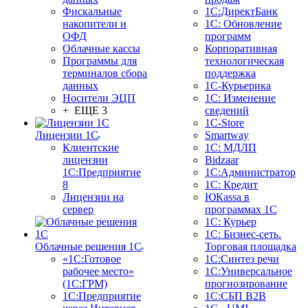
Фискальные
1С:ДиректБанк
накопители и
1С: Обновление
ОФД
программ
Облачные кассы
Корпоративная
Программы для
технологическая
терминалов сбора
поддержка
данных
1С-Курьерика
Носители ЭЦП
1С: Изменение
+ ЕЩЕ 3
сведений
1C-Store
Лицензии 1С
Smartway
Клиентские
1С: МДЛП
лицензии
Bidzaar
1С:Предприятие
1С:Администратор
8
1С: Кредит
Лицензии на
ЮКаssа в
сервер
программах 1С
1С: Курьер
1С: Бизнес-сеть.
Облачные решения 1С
Торговая площадка
«1C:Готовое
1С:Синтез речи
рабочее место»
1С:Универсальное
(1С:ГРМ)
прогнозирование
1С:Предприятие
1С:СБП B2B