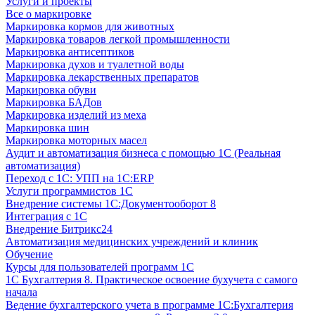
Услуги и проекты
Все о маркировке
Маркировка кормов для животных
Маркировка товаров легкой промышленности
Маркировка антисептиков
Маркировка духов и туалетной воды
Маркировка лекарственных препаратов
Маркировка обуви
Маркировка БАДов
Маркировка изделий из меха
Маркировка шин
Маркировка моторных масел
Аудит и автоматизация бизнеса с помощью 1С (Реальная
автоматизация)
Переход с 1С: УПП на 1С:ERP
Услуги программистов 1С
Внедрение системы 1С:Документооборот 8
Интеграция с 1С
Внедрение Битрикс24
Автоматизация медицинских учреждений и клиник
Обучение
Курсы для пользователей программ 1С
1С Бухгалтерия 8. Практическое освоение бухучета с самого
начала
Ведение бухгалтерского учета в программе 1С:Бухгалтерия