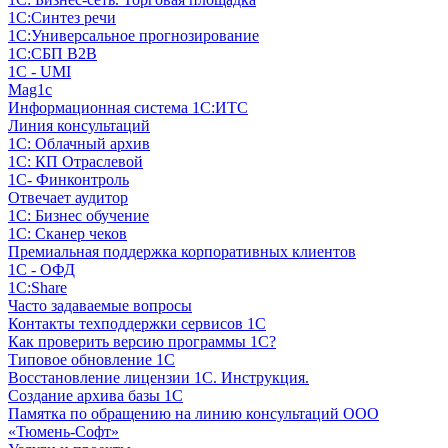
1С:Синтез речи
1С:Универсальное прогнозирование
1С:СБП B2B
1C - UMI
Mag1c
Информационная система 1С:ИТС
Линия консультаций
1С: Облачный архив
1С: КП Отраслевой
1С- Финконтроль
Отвечает аудитор
1С: Бизнес обучение
1С: Сканер чеков
Премиальная поддержка корпоративных клиентов
1С - ОФД
1С:Share
Часто задаваемые вопросы
Контакты техподдержки сервисов 1С
Как проверить версию программы 1С?
Типовое обновление 1С
Восстановление лицензии 1С. Инструкция.
Создание архива базы 1С
Памятка по обращению на линию консультаций ООО
«Тюмень-Софт»