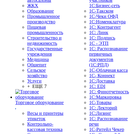
автосалоны
участников
ЖКХ
1С:Бизнес-сеть
Образование
1С-Такском
Промышленное
1С-Чеки ОФД
производство
1С:Номенклатура
Пищевая
1С: Контрагент
промышленность
1С: Линк
Строительство и
1С: Подпись
недвижимость
1С - ЭТП
Государственные
1С: Распознавание
учреждения
первичных
Медицина
документов
Общепит
(1С:РПД)
Сельское
1С-Облачная касса
хозяйство
1С- Коннект
Услуги
1С:Доставка
+ ЕЩЕ 7
1С: EDI
1С: Финотчетность
1С:Маркировка
Торговое оборудование
1С-Товары
1С: Лекторий
Весы и принтеры
1С:Лизинг
этикеток
1С: Распознавание
Контрольно-
речи
кассовая техника
1C-Ритейл Чекер