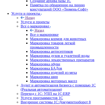
Создание архива базы 1С
Памятка по обращению на линию
консультаций ООО «Тюмень-Софт»
Услуги и проекты
Назад
Услуги и проекты
Все о маркировке
Назад
Все о маркировке
Маркировка кормов для животных
Маркировка товаров легкой
промышленности
Маркировка антисептиков
Маркировка духов и туалетной воды
Маркировка лекарственных препаратов
Маркировка обуви
Маркировка БАДов
Маркировка изделий из меха
Маркировка шин
Маркировка моторных масел
Аудит и автоматизация бизнеса с помощью 1С
(Реальная автоматизация)
Переход с 1С: УПП на 1С:ERP
Услуги программистов 1С
Внедрение системы 1С:Документооборот 8