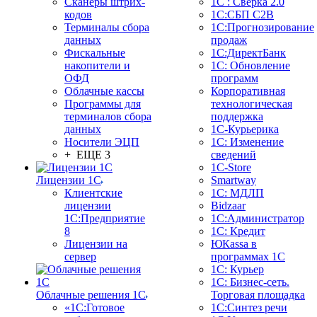
Сканеры штрих-
1С : Сверка 2.0
кодов
1С:СБП C2B
Терминалы сбора
1С:Прогнозирование
данных
продаж
Фискальные
1С:ДиректБанк
накопители и
1С: Обновление
ОФД
программ
Облачные кассы
Корпоративная
Программы для
технологическая
терминалов сбора
поддержка
данных
1С-Курьерика
Носители ЭЦП
1С: Изменение
+ ЕЩЕ 3
сведений
1C-Store
Лицензии 1С
Smartway
Клиентские
1С: МДЛП
лицензии
Bidzaar
1С:Предприятие
1С:Администратор
8
1С: Кредит
Лицензии на
ЮКаssа в
сервер
программах 1С
1С: Курьер
1С: Бизнес-сеть.
Облачные решения 1С
Торговая площадка
«1C:Готовое
1С:Синтез речи