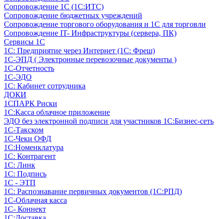
Сопровождение 1С (1С:ИТС)
Сопровождение бюджетных учреждений
Сопровождение торгового оборудования и 1С для торговли
Сопровождение IT- Инфраструктуры (сервера, ПК)
Сервисы 1С
1С: Предприятие через Интернет (1С: Фреш)
1С-ЭПД ( Электронные перевозочные документы )
1С-Отчетность
1С-ЭДО
1С: Кабинет сотрудника
ДОКИ
1СПАРК Риски
1С:Касса облачное приложение
ЭДО без электронной подписи для участников 1С:Бизнес-сеть
1С-Такском
1С-Чеки ОФД
1С:Номенклатура
1С: Контрагент
1С: Линк
1С: Подпись
1С - ЭТП
1С: Распознавание первичных документов (1С:РПД)
1С-Облачная касса
1С- Коннект
1С:Доставка