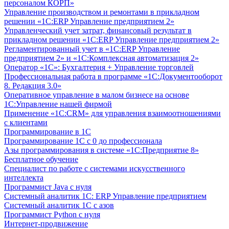
персоналом КОРП»
Управление производством и ремонтами в прикладном
решении «1С:ERP Управление предприятием 2»
Управленческий учет затрат, финансовый результат в
прикладном решении «1С:ERP Управление предприятием 2»
Регламентированный учет в «1С:ERP Управление
предприятием 2» и «1С:Комплексная автоматизация 2»
Оператор «1С»: Бухгалтерия + Управление торговлей
Профессиональная работа в программе «1С:Документооборот
8. Редакция 3.0»
Оперативное управление в малом бизнесе на основе
1С:Управление нашей фирмой
Применение «1С:CRM» для управления взаимоотношениями
с клиентами
Программирование в 1С
Программирование 1С с 0 до профессионала
Азы программирования в системе «1С:Предприятие 8»
Бесплатное обучение
Специалист по работе с системами искусственного
интеллекта
Программист Java с нуля
Системный аналитик 1С: ERP Управление предприятием
Системный аналитик 1С с азов
Программист Python с нуля
Интернет-продвижение