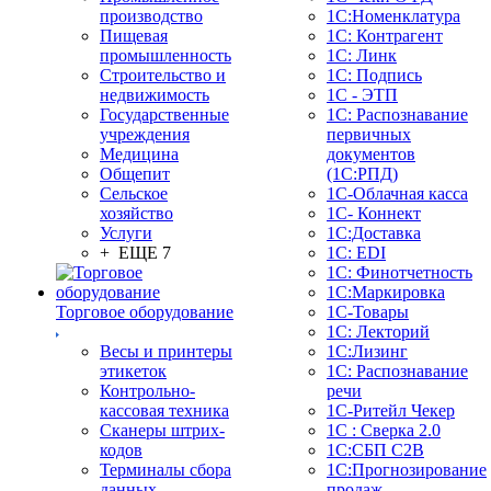
производство
1С:Номенклатура
Пищевая
1С: Контрагент
промышленность
1С: Линк
Строительство и
1С: Подпись
недвижимость
1С - ЭТП
Государственные
1С: Распознавание
учреждения
первичных
Медицина
документов
Общепит
(1С:РПД)
Сельское
1С-Облачная касса
хозяйство
1С- Коннект
Услуги
1С:Доставка
+ ЕЩЕ 7
1С: EDI
1С: Финотчетность
1С:Маркировка
Торговое оборудование
1С-Товары
1С: Лекторий
Весы и принтеры
1С:Лизинг
этикеток
1С: Распознавание
Контрольно-
речи
кассовая техника
1C-Ритейл Чекер
Сканеры штрих-
1С : Сверка 2.0
кодов
1С:СБП C2B
Терминалы сбора
1С:Прогнозирование
данных
продаж