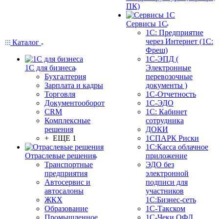
ПК)
Сервисы 1С
1С: Предприятие
через Интернет (1С:
Каталог
Фреш)
1С-ЭПД (
1С для бизнеса
Электронные
Бухгалтерия
перевозочные
Зарплата и кадры
документы )
Торговля
1С-Отчетность
Документооборот
1С-ЭДО
CRM
1С: Кабинет
Комплексные
сотрудника
решения
ДОКИ
+ ЕЩЕ 1
1СПАРК Риски
1С:Касса облачное
Отраслевые решения
приложение
Транспортные
ЭДО без
предприятия
электронной
Автосервис и
подписи для
автосалоны
участников
ЖКХ
1С:Бизнес-сеть
Образование
1С-Такском
Промышленное
1С-Чеки ОФД