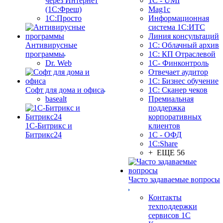
через Интернет
1C - UMI
(1С:Фреш)
Mag1c
1С:Просто
Информационная
система 1С:ИТС
Линия консультаций
Антивирусные
1С: Облачный архив
программы
1С: КП Отраслевой
Dr. Web
1С- Финконтроль
Отвечает аудитор
1С: Бизнес обучение
Софт для дома и офиса
1С: Сканер чеков
basealt
Премиальная
поддержка
корпоративных
1С-Битрикс и
клиентов
Битрикс24
1С - ОФД
1С:Share
+ ЕЩЕ 56
Часто задаваемые вопросы
Контакты
техподдержки
сервисов 1С