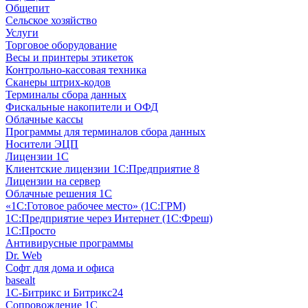
Общепит
Сельское хозяйство
Услуги
Торговое оборудование
Весы и принтеры этикеток
Контрольно-кассовая техника
Сканеры штрих-кодов
Терминалы сбора данных
Фискальные накопители и ОФД
Облачные кассы
Программы для терминалов сбора данных
Носители ЭЦП
Лицензии 1С
Клиентские лицензии 1С:Предприятие 8
Лицензии на сервер
Облачные решения 1С
«1C:Готовое рабочее место» (1С:ГРМ)
1С:Предприятие через Интернет (1С:Фреш)
1С:Просто
Антивирусные программы
Dr. Web
Софт для дома и офиса
basealt
1С-Битрикс и Битрикс24
Сопровождение 1С