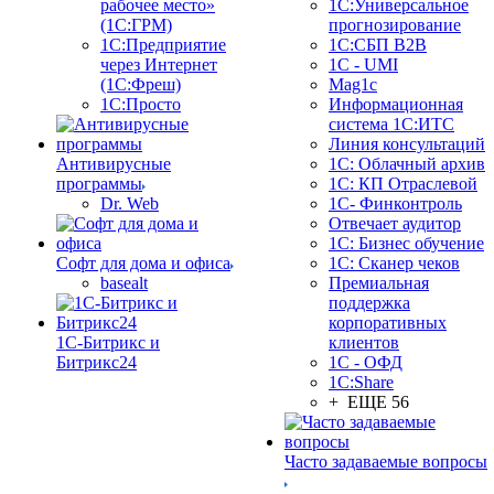
рабочее место»
1С:Универсальное
(1С:ГРМ)
прогнозирование
1С:Предприятие
1С:СБП B2B
через Интернет
1C - UMI
(1С:Фреш)
Mag1c
1С:Просто
Информационная
система 1С:ИТС
Линия консультаций
Антивирусные
1С: Облачный архив
программы
1С: КП Отраслевой
Dr. Web
1С- Финконтроль
Отвечает аудитор
1С: Бизнес обучение
Софт для дома и офиса
1С: Сканер чеков
basealt
Премиальная
поддержка
корпоративных
1С-Битрикс и
клиентов
Битрикс24
1С - ОФД
1С:Share
+ ЕЩЕ 56
Часто задаваемые вопросы