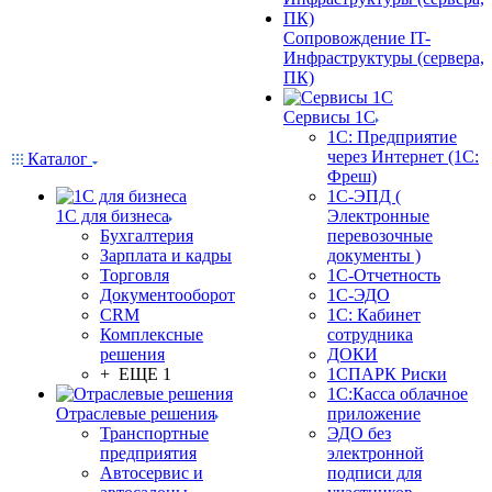
Сопровождение IT-
Инфраструктуры (сервера,
ПК)
Сервисы 1С
1С: Предприятие
через Интернет (1С:
Каталог
Фреш)
1С-ЭПД (
1С для бизнеса
Электронные
Бухгалтерия
перевозочные
Зарплата и кадры
документы )
Торговля
1С-Отчетность
Документооборот
1С-ЭДО
CRM
1С: Кабинет
Комплексные
сотрудника
решения
ДОКИ
+ ЕЩЕ 1
1СПАРК Риски
1С:Касса облачное
Отраслевые решения
приложение
Транспортные
ЭДО без
предприятия
электронной
Автосервис и
подписи для