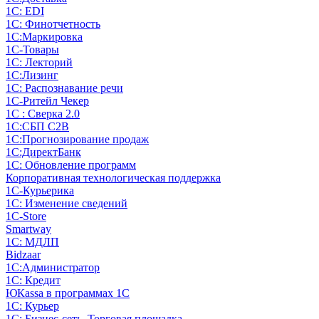
1С: EDI
1С: Финотчетность
1С:Маркировка
1С-Товары
1С: Лекторий
1С:Лизинг
1С: Распознавание речи
1C-Ритейл Чекер
1С : Сверка 2.0
1С:СБП C2B
1С:Прогнозирование продаж
1С:ДиректБанк
1С: Обновление программ
Корпоративная технологическая поддержка
1С-Курьерика
1С: Изменение сведений
1C-Store
Smartway
1С: МДЛП
Bidzaar
1С:Администратор
1С: Кредит
ЮКаssа в программах 1С
1С: Курьер
1С: Бизнес-сеть. Торговая площадка