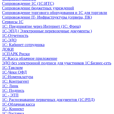
Сопровождение 1С (1С:ИТС)
Сопровождение бюджетных учреждений
Сопровождение торгового оборудования и 1С для торговли
Сопровождение IT- Инфраструктуры (сервера, ПК)
Сервисы 1С
1С: Предприятие через Интернет (1С: Фреш)
1С-ЭПД ( Электронные перевозочные документы )
1С-Отчетность
1С-ЭДО
1С: Кабинет сотрудника
ДОКИ
1СПАРК Риски
1С:Касса облачное приложение
ЭДО без электронной подписи для участников 1С:Бизнес-сеть
1С-Такском
1С-Чеки ОФД
1С:Номенклатура
1С: Контрагент
1С: Линк
1С: Подпись
1С - ЭТП
1С: Распознавание первичных документов (1С:РПД)
1С-Облачная касса
1С- Коннект
1С:Доставка