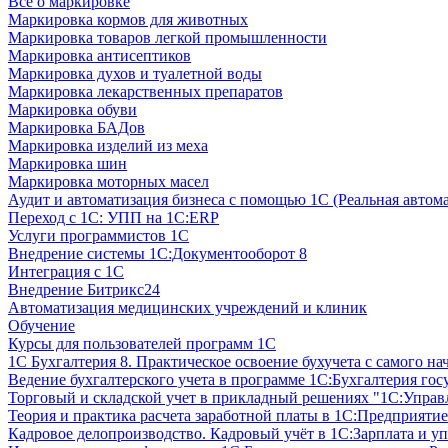
Все о маркировке
Маркировка кормов для животных
Маркировка товаров легкой промышленности
Маркировка антисептиков
Маркировка духов и туалетной воды
Маркировка лекарственных препаратов
Маркировка обуви
Маркировка БАДов
Маркировка изделий из меха
Маркировка шин
Маркировка моторных масел
Аудит и автоматизация бизнеса с помощью 1С (Реальная автом
Переход с 1С: УПП на 1С:ERP
Услуги программистов 1С
Внедрение системы 1С:Документооборот 8
Интеграция с 1С
Внедрение Битрикс24
Автоматизация медицинских учреждений и клиник
Обучение
Курсы для пользователей программ 1С
1С Бухгалтерия 8. Практическое освоение бухучета с самого на
Ведение бухгалтерского учета в программе 1С:Бухгалтерия гос
Торговый и складской учет в прикладный решениях "1С:Управл
Теория и практика расчета заработной платы в 1С:Предприятие
Кадровое делопроизводство. Кадровый учёт в 1С:Зарплата и уп