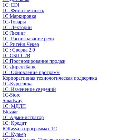
1С: EDI
1С: Финотчетность
1С:Маркировка
1С-Товары
1С: Лекторий
1С:Лизинг
1С: Распознавание речи
1C-Ритейл Чекер
1С : Сверка 2.0
1С:СБП C2B
1С:Прогнозирование продаж
1С:ДиректБанк
1С: Обновление программ
Корпоративная технологическая поддержка
1С-Курьерика
1С: Изменение сведений
1C-Store
Smartway
1С: МДЛП
Bidzaar
1С:Администратор
1С: Кредит
ЮКаssа в программах 1С
1С: Курьер
1С: Бизнес-сеть. Торговая площадка