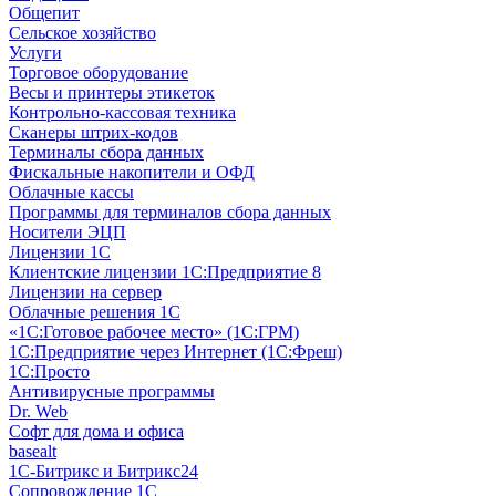
Общепит
Сельское хозяйство
Услуги
Торговое оборудование
Весы и принтеры этикеток
Контрольно-кассовая техника
Сканеры штрих-кодов
Терминалы сбора данных
Фискальные накопители и ОФД
Облачные кассы
Программы для терминалов сбора данных
Носители ЭЦП
Лицензии 1С
Клиентские лицензии 1С:Предприятие 8
Лицензии на сервер
Облачные решения 1С
«1C:Готовое рабочее место» (1С:ГРМ)
1С:Предприятие через Интернет (1С:Фреш)
1С:Просто
Антивирусные программы
Dr. Web
Софт для дома и офиса
basealt
1С-Битрикс и Битрикс24
Сопровождение 1С