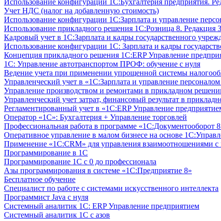
Использование конфигурации 1С:Бухгалтерия предприятия. Ре
Учет НДС (налог на добавленную стоимость)
Использование конфигурации 1С:Зарплата и управление персон
Использование прикладного решения 1С:Розница 8. Редакция 3
Кадровый учет в 1С:Зарплата и кадры государственного учрежд
Использование конфигурации ‎1С: Зарплата и кадры государств
Концепция прикладного решения 1С:ERP Управление предпри
1С: Управление автотранспортом ПРОФ: обучение с нуля
Ведение учета при применении упрощенной системы налогооб
Управленческий учет в «1C:Зарплата и управление персонало
Управление производством и ремонтами в прикладном решени
Управленческий учет затрат, финансовый результат в прикла
Регламентированный учет в «1С:ERP Управление предприятием
Оператор «1С»: Бухгалтерия + Управление торговлей
Профессиональная работа в программе «1С:Документооборот 8.
Оперативное управление в малом бизнесе на основе 1С:Управ
Применение «1С:CRM» для управления взаимоотношениями с
Программирование в 1С
Программирование 1С с 0 до профессионала
Азы программирования в системе «1С:Предприятие 8»
Бесплатное обучение
Специалист по работе с системами искусственного интеллекта
Программист Java с нуля
Системный аналитик 1С: ERP Управление предприятием
Системный аналитик 1С с азов