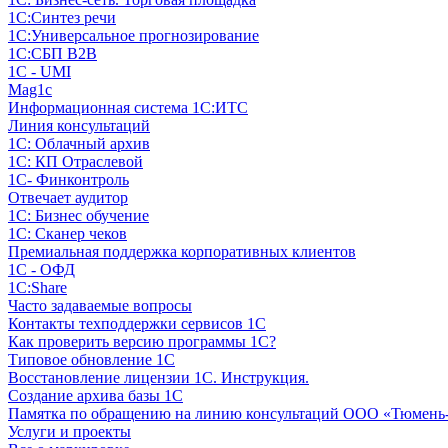
1С:Синтез речи
1С:Универсальное прогнозирование
1С:СБП B2B
1C - UMI
Mag1c
Информационная система 1С:ИТС
Линия консультаций
1С: Облачный архив
1С: КП Отраслевой
1С- Финконтроль
Отвечает аудитор
1С: Бизнес обучение
1С: Сканер чеков
Премиальная поддержка корпоративных клиентов
1С - ОФД
1С:Share
Часто задаваемые вопросы
Контакты техподдержки сервисов 1С
Как проверить версию программы 1С?
Типовое обновление 1С
Восстановление лицензии 1С. Инструкция.
Создание архива базы 1С
Памятка по обращению на линию консультаций ООО «Тюмень
Услуги и проекты