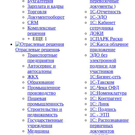
Бухгалтерия
перевозочные
Зарплата и кадры
документы )
Торговля
1С-Отчетность
Документооборот
1С-ЭДО
CRM
1С: Кабинет
Комплексные
сотрудника
решения
ДОКИ
+ ЕЩЕ 1
1СПАРК Риски
1С:Касса облачное
Отраслевые решения
приложение
Транспортные
ЭДО без
предприятия
электронной
Автосервис и
подписи для
автосалоны
участников
ЖКХ
1С:Бизнес-сеть
Образование
1С-Такском
Промышленное
1С-Чеки ОФД
производство
1С:Номенклатура
Пищевая
1С: Контрагент
промышленность
1С: Линк
Строительство и
1С: Подпись
недвижимость
1С - ЭТП
Государственные
1С: Распознавание
учреждения
первичных
Медицина
документов