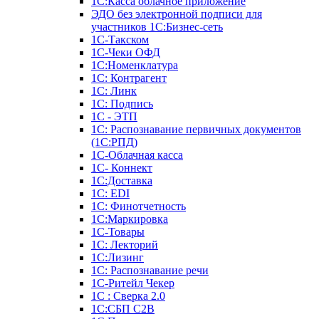
1С:Касса облачное приложение
ЭДО без электронной подписи для
участников 1С:Бизнес-сеть
1С-Такском
1С-Чеки ОФД
1С:Номенклатура
1С: Контрагент
1С: Линк
1С: Подпись
1С - ЭТП
1С: Распознавание первичных документов
(1С:РПД)
1С-Облачная касса
1С- Коннект
1С:Доставка
1С: EDI
1С: Финотчетность
1С:Маркировка
1С-Товары
1С: Лекторий
1С:Лизинг
1С: Распознавание речи
1C-Ритейл Чекер
1С : Сверка 2.0
1С:СБП C2B