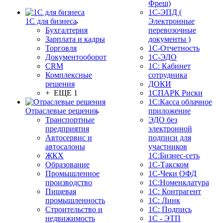
Фреш)
1С-ЭПД (
1С для бизнеса
Электронные
Бухгалтерия
перевозочные
Зарплата и кадры
документы )
Торговля
1С-Отчетность
Документооборот
1С-ЭДО
CRM
1С: Кабинет
Комплексные
сотрудника
решения
ДОКИ
+ ЕЩЕ 1
1СПАРК Риски
1С:Касса облачное
Отраслевые решения
приложение
Транспортные
ЭДО без
предприятия
электронной
Автосервис и
подписи для
автосалоны
участников
ЖКХ
1С:Бизнес-сеть
Образование
1С-Такском
Промышленное
1С-Чеки ОФД
производство
1С:Номенклатура
Пищевая
1С: Контрагент
промышленность
1С: Линк
Строительство и
1С: Подпись
недвижимость
1С - ЭТП