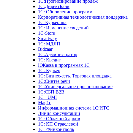
1С:Прогнозирование продаж
1С:ДиректБанк
1С: Обновление программ
Корпоративная технологическая поддержка
1С-Курьерика
1С: Изменение сведений
1C-Store
Smartway
1С: МДЛП
Bidzaar
1С:Администратор
1С: Кредит
ЮКаssа в программах 1С
1С: Курьер
1С: Бизнес-сеть. Торговая площадка
1С:Синтез речи
1С:Универсальное прогнозирование
1С:СБП B2B
1C - UMI
Mag1c
Информационная система 1С:ИТС
Линия консультаций
1С: Облачный архив
1С: КП Отраслевой
1С- Финконтроль