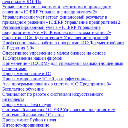
персоналом КОРП»
Управление производством и ремонтами в прикладном
решении «1С:ERP Управление предприятием 2»
Управленческий учет затрат, финансовый результат в
прикладном решении «1С:ERP Управление предприятием 2»
Регламентированный учет в «1С:ERP Управление
предприятием 2» и «1С:Комплексная автоматизация 2»
Оператор «1С»: Бухгалтерия + Управление торговлей
Профессиональная работа в программе «1С:Документооборот
8. Редакция 3.0»
Оперативное управление в малом бизнесе на основе
1С:Управление нашей фирмой
Применение «1С:CRM» для управления взаимоотношениями
с клиентами
Программирование в 1С
Программирование 1С с 0 до профессионала
Азы программирования в системе «1С:Предприятие 8»
Бесплатное обучение
Специалист по работе с системами искусственного
интеллекта
Программист Java с нуля
Системный аналитик 1С: ERP Управление предприятием
Системный аналитик 1С с азов
Программист Python с нуля
Интернет-продвижение