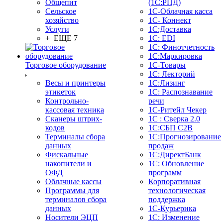
Общепит
(1С:РПД)
Сельское
1С-Облачная касса
хозяйство
1С- Коннект
Услуги
1С:Доставка
+ ЕЩЕ 7
1С: EDI
1С: Финотчетность
1С:Маркировка
Торговое оборудование
1С-Товары
1С: Лекторий
Весы и принтеры
1С:Лизинг
этикеток
1С: Распознавание
Контрольно-
речи
кассовая техника
1C-Ритейл Чекер
Сканеры штрих-
1С : Сверка 2.0
кодов
1С:СБП C2B
Терминалы сбора
1С:Прогнозирование
данных
продаж
Фискальные
1С:ДиректБанк
накопители и
1С: Обновление
ОФД
программ
Облачные кассы
Корпоративная
Программы для
технологическая
терминалов сбора
поддержка
данных
1С-Курьерика
Носители ЭЦП
1С: Изменение