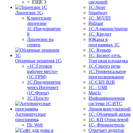
+ ЕЩЕ 3
сведений
1C-Store
Лицензии 1С
Smartway
Клиентские
1С: МДЛП
лицензии
Bidzaar
1С:Предприятие
1С:Администратор
8
1С: Кредит
Лицензии на
ЮКаssа в
сервер
программах 1С
1С: Курьер
1С: Бизнес-сеть.
Облачные решения 1С
Торговая площадка
«1C:Готовое
1С:Синтез речи
рабочее место»
1С:Универсальное
(1С:ГРМ)
прогнозирование
1С:Предприятие
1С:СБП B2B
через Интернет
1C - UMI
(1С:Фреш)
Mag1c
1С:Просто
Информационная
система 1С:ИТС
Линия консультаций
Антивирусные
1С: Облачный архив
программы
1С: КП Отраслевой
Dr. Web
1С- Финконтроль
Отвечает аудитор