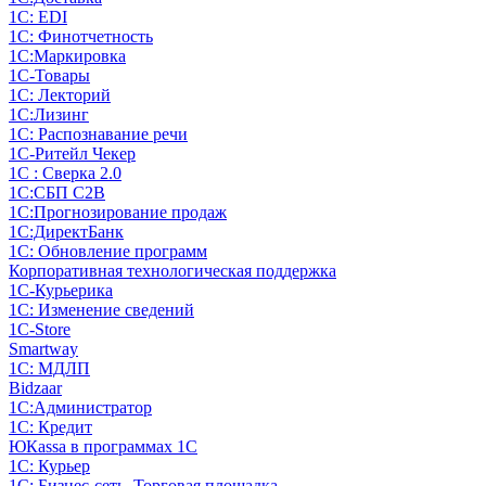
1С: EDI
1С: Финотчетность
1С:Маркировка
1С-Товары
1С: Лекторий
1С:Лизинг
1С: Распознавание речи
1C-Ритейл Чекер
1С : Сверка 2.0
1С:СБП C2B
1С:Прогнозирование продаж
1С:ДиректБанк
1С: Обновление программ
Корпоративная технологическая поддержка
1С-Курьерика
1С: Изменение сведений
1C-Store
Smartway
1С: МДЛП
Bidzaar
1С:Администратор
1С: Кредит
ЮКаssа в программах 1С
1С: Курьер
1С: Бизнес-сеть. Торговая площадка