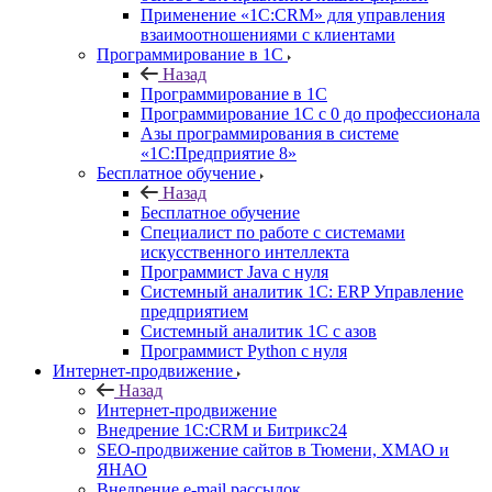
Применение «1С:CRM» для управления
взаимоотношениями с клиентами
Программирование в 1С
Назад
Программирование в 1С
Программирование 1С с 0 до профессионала
Азы программирования в системе
«1С:Предприятие 8»
Бесплатное обучение
Назад
Бесплатное обучение
Специалист по работе с системами
искусственного интеллекта
Программист Java с нуля
Системный аналитик 1С: ERP Управление
предприятием
Системный аналитик 1С с азов
Программист Python с нуля
Интернет-продвижение
Назад
Интернет-продвижение
Внедрение 1C:CRM и Битрикс24
SEO-продвижение сайтов в Тюмени, ХМАО и
ЯНАО
Внедрение e-mail рассылок