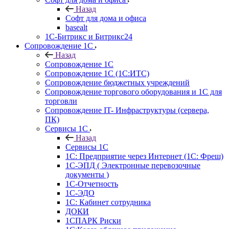
Назад
Софт для дома и офиса
basealt
1С-Битрикс и Битрикс24
Сопровождение 1С
Назад
Сопровождение 1С
Сопровождение 1С (1С:ИТС)
Сопровождение бюджетных учреждений
Сопровождение торгового оборудования и 1С для
торговли
Сопровождение IT- Инфраструктуры (сервера,
ПК)
Сервисы 1С
Назад
Сервисы 1С
1С: Предприятие через Интернет (1С: Фреш)
1С-ЭПД ( Электронные перевозочные
документы )
1С-Отчетность
1С-ЭДО
1С: Кабинет сотрудника
ДОКИ
1СПАРК Риски