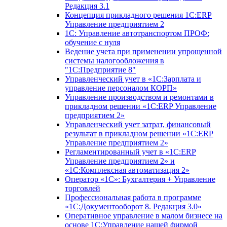
Редакция 3.1
Концепция прикладного решения 1С:ERP
Управление предприятием 2
1С: Управление автотранспортом ПРОФ:
обучение с нуля
Ведение учета при применении упрощенной
системы налогообложения в
"1С:Предприятие 8"
Управленческий учет в «1C:Зарплата и
управление персоналом КОРП»
Управление производством и ремонтами в
прикладном решении «1С:ERP Управление
предприятием 2»
Управленческий учет затрат, финансовый
результат в прикладном решении «1С:ERP
Управление предприятием 2»
Регламентированный учет в «1С:ERP
Управление предприятием 2» и
«1С:Комплексная автоматизация 2»
Оператор «1С»: Бухгалтерия + Управление
торговлей
Профессиональная работа в программе
«1С:Документооборот 8. Редакция 3.0»
Оперативное управление в малом бизнесе на
основе 1С:Управление нашей фирмой