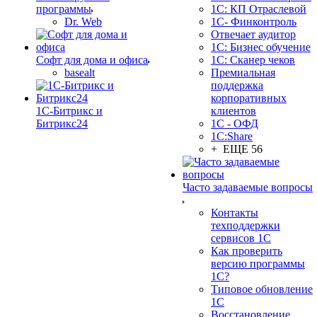
программы
1С: КП Отраслевой
Dr. Web
1С- Финконтроль
Отвечает аудитор
1С: Бизнес обучение
Софт для дома и офиса
1С: Сканер чеков
basealt
Премиальная
поддержка
корпоративных
1С-Битрикс и
клиентов
Битрикс24
1С - ОФД
1С:Share
+ ЕЩЕ 56
Часто задаваемые вопросы
Контакты
техподдержки
сервисов 1С
Как проверить
версию программы
1С?
Типовое обновление
1С
Восстановление