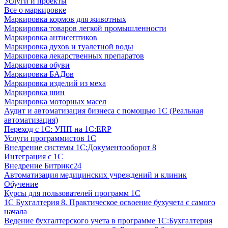
Услуги и проекты
Все о маркировке
Маркировка кормов для животных
Маркировка товаров легкой промышленности
Маркировка антисептиков
Маркировка духов и туалетной воды
Маркировка лекарственных препаратов
Маркировка обуви
Маркировка БАДов
Маркировка изделий из меха
Маркировка шин
Маркировка моторных масел
Аудит и автоматизация бизнеса с помощью 1С (Реальная
автоматизация)
Переход с 1С: УПП на 1С:ERP
Услуги программистов 1С
Внедрение системы 1С:Документооборот 8
Интеграция с 1С
Внедрение Битрикс24
Автоматизация медицинских учреждений и клиник
Обучение
Курсы для пользователей программ 1С
1С Бухгалтерия 8. Практическое освоение бухучета с самого
начала
Ведение бухгалтерского учета в программе 1С:Бухгалтерия