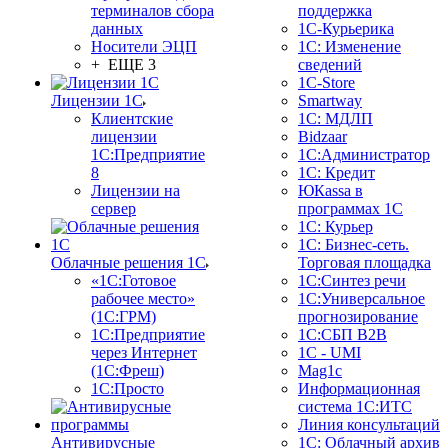
терминалов сбора
поддержка
данных
1С-Курьерика
Носители ЭЦП
1С: Изменение
+ ЕЩЕ 3
сведений
1C-Store
Лицензии 1С
Smartway
Клиентские
1С: МДЛП
лицензии
Bidzaar
1С:Предприятие
1С:Администратор
8
1С: Кредит
Лицензии на
ЮКаssа в
сервер
программах 1С
1С: Курьер
1С: Бизнес-сеть.
Облачные решения 1С
Торговая площадка
«1C:Готовое
1С:Синтез речи
рабочее место»
1С:Универсальное
(1С:ГРМ)
прогнозирование
1С:Предприятие
1С:СБП B2B
через Интернет
1C - UMI
(1С:Фреш)
Mag1c
1С:Просто
Информационная
система 1С:ИТС
Линия консультаций
Антивирусные
1С: Облачный архив