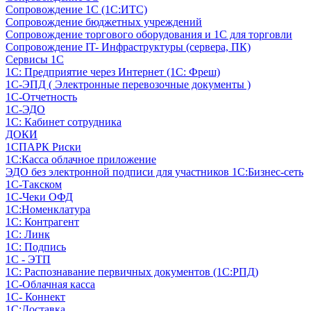
Сопровождение 1С (1С:ИТС)
Сопровождение бюджетных учреждений
Сопровождение торгового оборудования и 1С для торговли
Сопровождение IT- Инфраструктуры (сервера, ПК)
Сервисы 1С
1С: Предприятие через Интернет (1С: Фреш)
1С-ЭПД ( Электронные перевозочные документы )
1С-Отчетность
1С-ЭДО
1С: Кабинет сотрудника
ДОКИ
1СПАРК Риски
1С:Касса облачное приложение
ЭДО без электронной подписи для участников 1С:Бизнес-сеть
1С-Такском
1С-Чеки ОФД
1С:Номенклатура
1С: Контрагент
1С: Линк
1С: Подпись
1С - ЭТП
1С: Распознавание первичных документов (1С:РПД)
1С-Облачная касса
1С- Коннект
1С:Доставка