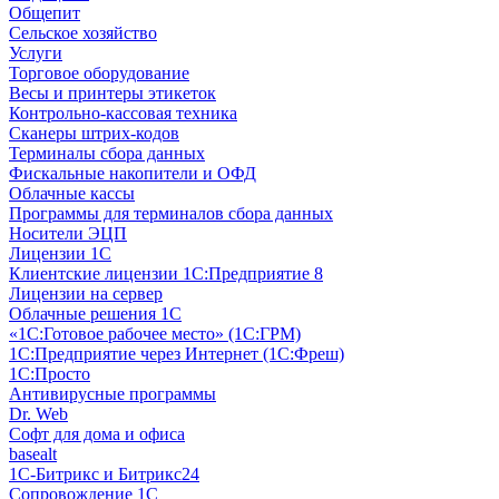
Общепит
Сельское хозяйство
Услуги
Торговое оборудование
Весы и принтеры этикеток
Контрольно-кассовая техника
Сканеры штрих-кодов
Терминалы сбора данных
Фискальные накопители и ОФД
Облачные кассы
Программы для терминалов сбора данных
Носители ЭЦП
Лицензии 1С
Клиентские лицензии 1С:Предприятие 8
Лицензии на сервер
Облачные решения 1С
«1C:Готовое рабочее место» (1С:ГРМ)
1С:Предприятие через Интернет (1С:Фреш)
1С:Просто
Антивирусные программы
Dr. Web
Софт для дома и офиса
basealt
1С-Битрикс и Битрикс24
Сопровождение 1С