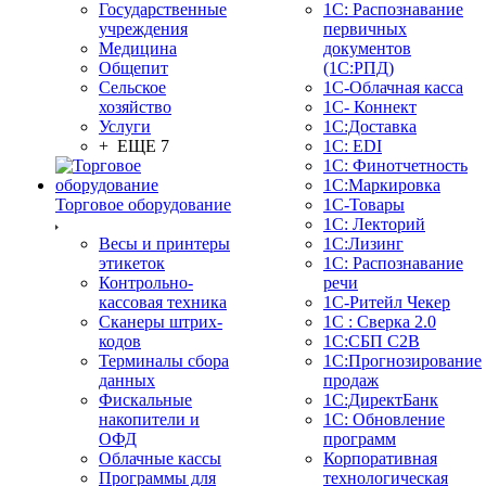
Государственные
1С: Распознавание
учреждения
первичных
Медицина
документов
Общепит
(1С:РПД)
Сельское
1С-Облачная касса
хозяйство
1С- Коннект
Услуги
1С:Доставка
+ ЕЩЕ 7
1С: EDI
1С: Финотчетность
1С:Маркировка
Торговое оборудование
1С-Товары
1С: Лекторий
Весы и принтеры
1С:Лизинг
этикеток
1С: Распознавание
Контрольно-
речи
кассовая техника
1C-Ритейл Чекер
Сканеры штрих-
1С : Сверка 2.0
кодов
1С:СБП C2B
Терминалы сбора
1С:Прогнозирование
данных
продаж
Фискальные
1С:ДиректБанк
накопители и
1С: Обновление
ОФД
программ
Облачные кассы
Корпоративная
Программы для
технологическая