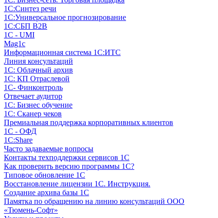
1С:Синтез речи
1С:Универсальное прогнозирование
1С:СБП B2B
1C - UMI
Mag1c
Информационная система 1С:ИТС
Линия консультаций
1С: Облачный архив
1С: КП Отраслевой
1С- Финконтроль
Отвечает аудитор
1С: Бизнес обучение
1С: Сканер чеков
Премиальная поддержка корпоративных клиентов
1С - ОФД
1С:Share
Часто задаваемые вопросы
Контакты техподдержки сервисов 1С
Как проверить версию программы 1С?
Типовое обновление 1С
Восстановление лицензии 1С. Инструкция.
Создание архива базы 1С
Памятка по обращению на линию консультаций ООО
«Тюмень-Софт»