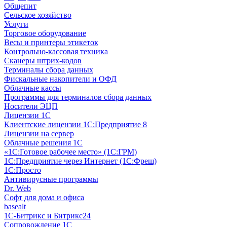
Общепит
Сельское хозяйство
Услуги
Торговое оборудование
Весы и принтеры этикеток
Контрольно-кассовая техника
Сканеры штрих-кодов
Терминалы сбора данных
Фискальные накопители и ОФД
Облачные кассы
Программы для терминалов сбора данных
Носители ЭЦП
Лицензии 1С
Клиентские лицензии 1С:Предприятие 8
Лицензии на сервер
Облачные решения 1С
«1C:Готовое рабочее место» (1С:ГРМ)
1С:Предприятие через Интернет (1С:Фреш)
1С:Просто
Антивирусные программы
Dr. Web
Софт для дома и офиса
basealt
1С-Битрикс и Битрикс24
Сопровождение 1С