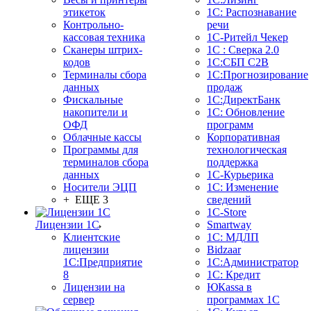
этикеток
1С: Распознавание
Контрольно-
речи
кассовая техника
1C-Ритейл Чекер
Сканеры штрих-
1С : Сверка 2.0
кодов
1С:СБП C2B
Терминалы сбора
1С:Прогнозирование
данных
продаж
Фискальные
1С:ДиректБанк
накопители и
1С: Обновление
ОФД
программ
Облачные кассы
Корпоративная
Программы для
технологическая
терминалов сбора
поддержка
данных
1С-Курьерика
Носители ЭЦП
1С: Изменение
+ ЕЩЕ 3
сведений
1C-Store
Лицензии 1С
Smartway
Клиентские
1С: МДЛП
лицензии
Bidzaar
1С:Предприятие
1С:Администратор
8
1С: Кредит
Лицензии на
ЮКаssа в
сервер
программах 1С