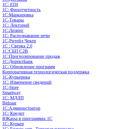
1С: EDI
1С: Финотчетность
1С:Маркировка
1С-Товары
1С: Лекторий
1С:Лизинг
1С: Распознавание речи
1C-Ритейл Чекер
1С : Сверка 2.0
1С:СБП C2B
1С:Прогнозирование продаж
1С:ДиректБанк
1С: Обновление программ
Корпоративная технологическая поддержка
1С-Курьерика
1С: Изменение сведений
1C-Store
Smartway
1С: МДЛП
Bidzaar
1С:Администратор
1С: Кредит
ЮКаssа в программах 1С
1С: Курьер
1С: Бизнес-сеть. Торговая площадка