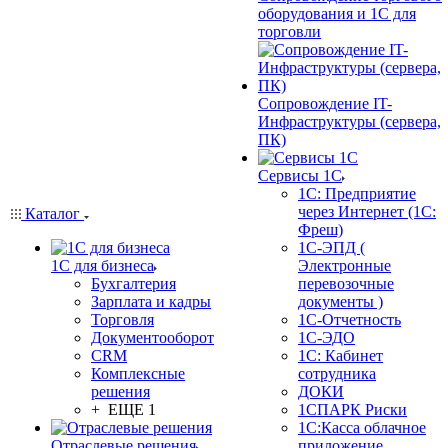
оборудования и 1С для
торговли
Сопровождение IT-
Инфраструктуры (сервера,
ПК)
Сервисы 1С
1С: Предприятие
через Интернет (1С:
Каталог
Фреш)
1С-ЭПД (
1С для бизнеса
Электронные
Бухгалтерия
перевозочные
Зарплата и кадры
документы )
Торговля
1С-Отчетность
Документооборот
1С-ЭДО
CRM
1С: Кабинет
Комплексные
сотрудника
решения
ДОКИ
+ ЕЩЕ 1
1СПАРК Риски
1С:Касса облачное
Отраслевые решения
приложение