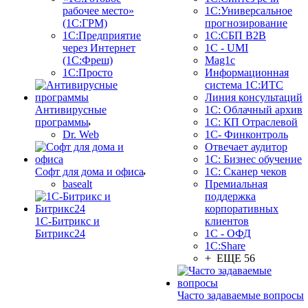
рабочее место»
1С:Универсальное
(1С:ГРМ)
прогнозирование
1С:Предприятие
1С:СБП B2B
через Интернет
1C - UMI
(1С:Фреш)
Mag1c
1С:Просто
Информационная
система 1С:ИТС
Линия консультаций
Антивирусные
1С: Облачный архив
программы
1С: КП Отраслевой
Dr. Web
1С- Финконтроль
Отвечает аудитор
1С: Бизнес обучение
Софт для дома и офиса
1С: Сканер чеков
basealt
Премиальная
поддержка
корпоративных
1С-Битрикс и
клиентов
Битрикс24
1С - ОФД
1С:Share
+ ЕЩЕ 56
Часто задаваемые вопросы