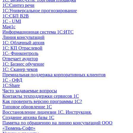
1С:Синтез речи
1С:Универсальное прогнозирование
1С:СБП B2B
1C - UMI
Mag1c
Информационная система 1С:ИТС
Линия консультаций
1С: Облачный архив
1С: КП Отраслевой
1С- Финконтроль
Отвечает аудитор
1С: Бизнес обучение
1С: Сканер чеков
Премиальная поддержка корпоративных клиентов
1С - ОФД
1С:Share
Часто задаваемые вопросы
Контакты техподдержки сервисов 1С
Как проверить версию программы 1С?
Типовое обновление 1С
Восстановление лицензии 1С. Инструкция.
Создание архива базы 1С
Памятка по обращению на линию консультаций ООО
«Тюмень-Софт»