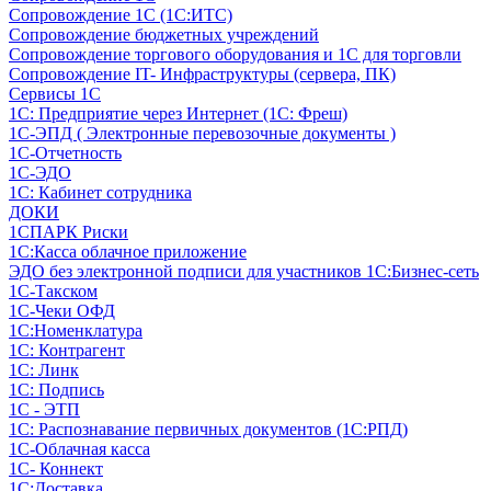
Сопровождение 1С (1С:ИТС)
Сопровождение бюджетных учреждений
Сопровождение торгового оборудования и 1С для торговли
Сопровождение IT- Инфраструктуры (сервера, ПК)
Сервисы 1С
1С: Предприятие через Интернет (1С: Фреш)
1С-ЭПД ( Электронные перевозочные документы )
1С-Отчетность
1С-ЭДО
1С: Кабинет сотрудника
ДОКИ
1СПАРК Риски
1С:Касса облачное приложение
ЭДО без электронной подписи для участников 1С:Бизнес-сеть
1С-Такском
1С-Чеки ОФД
1С:Номенклатура
1С: Контрагент
1С: Линк
1С: Подпись
1С - ЭТП
1С: Распознавание первичных документов (1С:РПД)
1С-Облачная касса
1С- Коннект
1С:Доставка