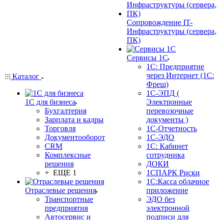
Сопровождение IT-
Инфраструктуры (сервера,
ПК)
Сервисы 1С
1С: Предприятие
через Интернет (1С:
Каталог
Фреш)
1С-ЭПД (
1С для бизнеса
Электронные
Бухгалтерия
перевозочные
Зарплата и кадры
документы )
Торговля
1С-Отчетность
Документооборот
1С-ЭДО
CRM
1С: Кабинет
Комплексные
сотрудника
решения
ДОКИ
+ ЕЩЕ 1
1СПАРК Риски
1С:Касса облачное
Отраслевые решения
приложение
Транспортные
ЭДО без
предприятия
электронной
Автосервис и
подписи для