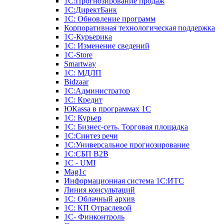
1С:Прогнозирование продаж
1С:ДиректБанк
1С: Обновление программ
Корпоративная технологическая поддержка
1С-Курьерика
1С: Изменение сведений
1C-Store
Smartway
1С: МДЛП
Bidzaar
1С:Администратор
1С: Кредит
ЮКаssа в программах 1С
1С: Курьер
1С: Бизнес-сеть. Торговая площадка
1С:Синтез речи
1С:Универсальное прогнозирование
1С:СБП B2B
1C - UMI
Mag1c
Информационная система 1С:ИТС
Линия консультаций
1С: Облачный архив
1С: КП Отраслевой
1С- Финконтроль