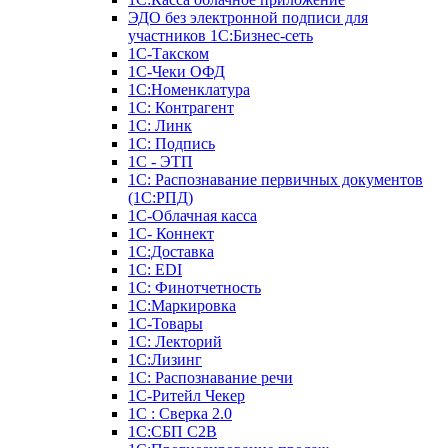
ЭДО без электронной подписи для
участников 1С:Бизнес-сеть
1С-Такском
1С-Чеки ОФД
1С:Номенклатура
1С: Контрагент
1С: Линк
1С: Подпись
1С - ЭТП
1С: Распознавание первичных документов
(1С:РПД)
1С-Облачная касса
1С- Коннект
1С:Доставка
1С: EDI
1С: Финотчетность
1С:Маркировка
1С-Товары
1С: Лекторий
1С:Лизинг
1С: Распознавание речи
1C-Ритейл Чекер
1С : Сверка 2.0
1С:СБП C2B