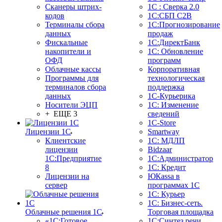
Сканеры штрих-
1С : Сверка 2.0
кодов
1С:СБП C2B
Терминалы сбора
1С:Прогнозирование
данных
продаж
Фискальные
1С:ДиректБанк
накопители и
1С: Обновление
ОФД
программ
Облачные кассы
Корпоративная
Программы для
технологическая
терминалов сбора
поддержка
данных
1С-Курьерика
Носители ЭЦП
1С: Изменение
+ ЕЩЕ 3
сведений
1C-Store
Лицензии 1С
Smartway
Клиентские
1С: МДЛП
лицензии
Bidzaar
1С:Предприятие
1С:Администратор
8
1С: Кредит
Лицензии на
ЮКаssа в
сервер
программах 1С
1С: Курьер
1С: Бизнес-сеть.
Облачные решения 1С
Торговая площадка
«1C:Готовое
1С:Синтез речи