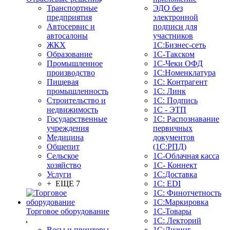
Транспортные
ЭДО без
предприятия
электронной
Автосервис и
подписи для
автосалоны
участников
ЖКХ
1С:Бизнес-сеть
Образование
1С-Такском
Промышленное
1С-Чеки ОФД
производство
1С:Номенклатура
Пищевая
1С: Контрагент
промышленность
1С: Линк
Строительство и
1С: Подпись
недвижимость
1С - ЭТП
Государственные
1С: Распознавание
учреждения
первичных
Медицина
документов
Общепит
(1С:РПД)
Сельское
1С-Облачная касса
хозяйство
1С- Коннект
Услуги
1С:Доставка
+ ЕЩЕ 7
1С: EDI
1С: Финотчетность
1С:Маркировка
Торговое оборудование
1С-Товары
1С: Лекторий
Весы и принтеры
1С:Лизинг