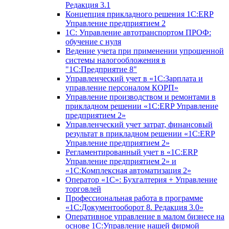
Редакция 3.1
Концепция прикладного решения 1С:ERP
Управление предприятием 2
1С: Управление автотранспортом ПРОФ:
обучение с нуля
Ведение учета при применении упрощенной
системы налогообложения в
"1С:Предприятие 8"
Управленческий учет в «1C:Зарплата и
управление персоналом КОРП»
Управление производством и ремонтами в
прикладном решении «1С:ERP Управление
предприятием 2»
Управленческий учет затрат, финансовый
результат в прикладном решении «1С:ERP
Управление предприятием 2»
Регламентированный учет в «1С:ERP
Управление предприятием 2» и
«1С:Комплексная автоматизация 2»
Оператор «1С»: Бухгалтерия + Управление
торговлей
Профессиональная работа в программе
«1С:Документооборот 8. Редакция 3.0»
Оперативное управление в малом бизнесе на
основе 1С:Управление нашей фирмой