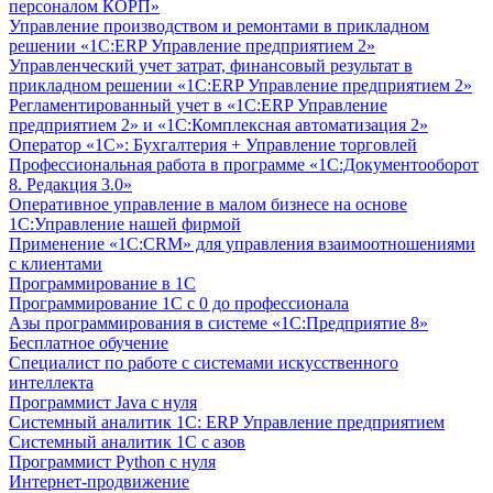
персоналом КОРП»
Управление производством и ремонтами в прикладном
решении «1С:ERP Управление предприятием 2»
Управленческий учет затрат, финансовый результат в
прикладном решении «1С:ERP Управление предприятием 2»
Регламентированный учет в «1С:ERP Управление
предприятием 2» и «1С:Комплексная автоматизация 2»
Оператор «1С»: Бухгалтерия + Управление торговлей
Профессиональная работа в программе «1С:Документооборот
8. Редакция 3.0»
Оперативное управление в малом бизнесе на основе
1С:Управление нашей фирмой
Применение «1С:CRM» для управления взаимоотношениями
с клиентами
Программирование в 1С
Программирование 1С с 0 до профессионала
Азы программирования в системе «1С:Предприятие 8»
Бесплатное обучение
Специалист по работе с системами искусственного
интеллекта
Программист Java с нуля
Системный аналитик 1С: ERP Управление предприятием
Системный аналитик 1С с азов
Программист Python с нуля
Интернет-продвижение