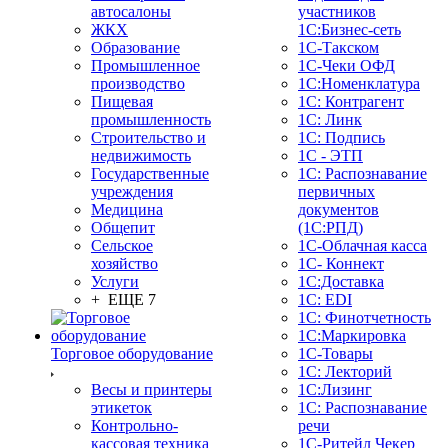
автосалоны
участников
ЖКХ
1С:Бизнес-сеть
Образование
1С-Такском
Промышленное
1С-Чеки ОФД
производство
1С:Номенклатура
Пищевая
1С: Контрагент
промышленность
1С: Линк
Строительство и
1С: Подпись
недвижимость
1С - ЭТП
Государственные
1С: Распознавание
учреждения
первичных
Медицина
документов
Общепит
(1С:РПД)
Сельское
1С-Облачная касса
хозяйство
1С- Коннект
Услуги
1С:Доставка
+ ЕЩЕ 7
1С: EDI
1С: Финотчетность
1С:Маркировка
Торговое оборудование
1С-Товары
1С: Лекторий
Весы и принтеры
1С:Лизинг
этикеток
1С: Распознавание
Контрольно-
речи
кассовая техника
1C-Ритейл Чекер