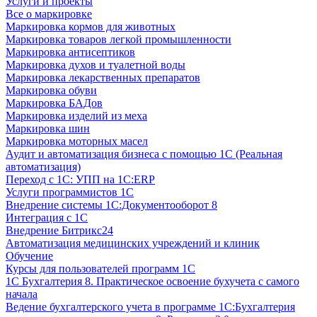
Услуги и проекты
Все о маркировке
Маркировка кормов для животных
Маркировка товаров легкой промышленности
Маркировка антисептиков
Маркировка духов и туалетной воды
Маркировка лекарственных препаратов
Маркировка обуви
Маркировка БАДов
Маркировка изделий из меха
Маркировка шин
Маркировка моторных масел
Аудит и автоматизация бизнеса с помощью 1С (Реальная
автоматизация)
Переход с 1С: УПП на 1С:ERP
Услуги программистов 1С
Внедрение системы 1С:Документооборот 8
Интеграция с 1С
Внедрение Битрикс24
Автоматизация медицинских учреждений и клиник
Обучение
Курсы для пользователей программ 1С
1С Бухгалтерия 8. Практическое освоение бухучета с самого
начала
Ведение бухгалтерского учета в программе 1С:Бухгалтерия