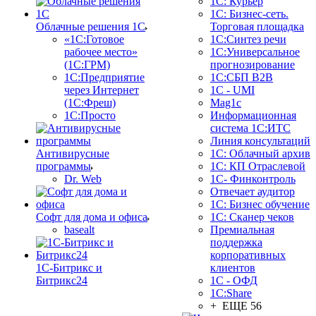
1С: Курьер
1С: Бизнес-сеть.
Облачные решения 1С
Торговая площадка
«1C:Готовое
1С:Синтез речи
рабочее место»
1С:Универсальное
(1С:ГРМ)
прогнозирование
1С:Предприятие
1С:СБП B2B
через Интернет
1C - UMI
(1С:Фреш)
Mag1c
1С:Просто
Информационная
система 1С:ИТС
Линия консультаций
Антивирусные
1С: Облачный архив
программы
1С: КП Отраслевой
Dr. Web
1С- Финконтроль
Отвечает аудитор
1С: Бизнес обучение
Софт для дома и офиса
1С: Сканер чеков
basealt
Премиальная
поддержка
корпоративных
1С-Битрикс и
клиентов
Битрикс24
1С - ОФД
1С:Share
+ ЕЩЕ 56