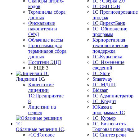
Сканеры штрих-
1С : Сверка 2.0
кодов
1С:СБП C2B
Терминалы сбора
1С:Прогнозирование
данных
продаж
Фискальные
1С:ДиректБанк
накопители и
1С: Обновление
ОФД
программ
Облачные кассы
Корпоративная
Программы для
технологическая
терминалов сбора
поддержка
данных
1С-Курьерика
Носители ЭЦП
1С: Изменение
+ ЕЩЕ 3
сведений
1C-Store
Лицензии 1С
Smartway
Клиентские
1С: МДЛП
лицензии
Bidzaar
1С:Предприятие
1С:Администратор
8
1С: Кредит
Лицензии на
ЮКаssа в
сервер
программах 1С
1С: Курьер
1С: Бизнес-сеть.
Облачные решения 1С
Торговая площадка
«1C:Готовое
1С:Синтез речи