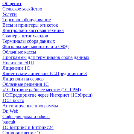
Общепит
Сельское хозяйство
Услуги
Торговое оборудование
Весы и принтеры этикеток
Контрольно-кассовая техника
Сканеры штрих-кодов
Терминалы сбора данных
Фискальные накопители и ОФД
Облачные кассы
Программы для терминалов сбора данных
Носители ЭЦП
Лицензии 1С
Клиентские лицензии 1С:Предприятие 8
Лицензии на сервер
Облачные решения 1С
«1C:Готовое рабочее место» (1С:ГРМ)
1С:Предприятие через Интернет (1С:Фреш)
1С:Просто
Антивирусные программы
Dr. Web
Софт для дома и офиса
basealt
1С-Битрикс и Битрикс24
Сопровождение 1С