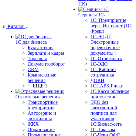
ПК)
Сервисы 1С
1С: Предприятие
через Интернет (1С:
Каталог
Фреш)
1С-ЭПД (
1С для бизнеса
Электронные
Бухгалтерия
перевозочные
Зарплата и кадры
документы )
Торговля
1С-Отчетность
Документооборот
1С-ЭДО
CRM
1С: Кабинет
Комплексные
сотрудника
решения
ДОКИ
+ ЕЩЕ 1
1СПАРК Риски
1С:Касса облачное
Отраслевые решения
приложение
Транспортные
ЭДО без
предприятия
электронной
Автосервис и
подписи для
автосалоны
участников
ЖКХ
1С:Бизнес-сеть
Образование
1С-Такском
Промышленное
1С-Чеки ОФД