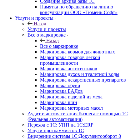
Создание архива базы 1С
Памятка по обращению на линию
консультаций ООО «Тюмень-Софт»
Услуги и проекты
Назад
Услуги и проекты
Все о маркировке
Назад
Все о маркировке
Маркировка кормов для животных
Маркировка товаров легкой
промышленности
Маркировка антисептиков
Маркировка духов и туалетной воды
Маркировка лекарственных препаратов
Маркировка обуви
Маркировка БАДов
Маркировка изделий из меха
Маркировка шин
Маркировка моторных масел
Аудит и автоматизация бизнеса с помощью 1С
(Реальная автоматизация)
Переход с 1С: УПП на 1С:ERP
Услуги программистов 1С
Внедрение системы 1С:Документооборот 8