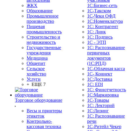
автосалоны
участников
ЖКХ
1С:Бизнес-сеть
Образование
1С-Такском
Промышленное
1С-Чеки ОФД
производство
1С:Номенклатура
Пищевая
1С: Контрагент
промышленность
1С: Линк
Строительство и
1С: Подпись
недвижимость
1С - ЭТП
Государственные
1С: Распознавание
учреждения
первичных
Медицина
документов
Общепит
(1С:РПД)
Сельское
1С-Облачная касса
хозяйство
1С- Коннект
Услуги
1С:Доставка
+ ЕЩЕ 7
1С: EDI
1С: Финотчетность
1С:Маркировка
Торговое оборудование
1С-Товары
1С: Лекторий
Весы и принтеры
1С:Лизинг
этикеток
1С: Распознавание
Контрольно-
речи
кассовая техника
1C-Ритейл Чекер