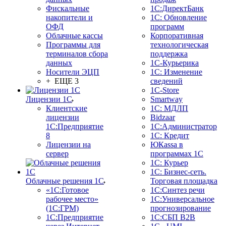
Фискальные
1С:ДиректБанк
накопители и
1С: Обновление
ОФД
программ
Облачные кассы
Корпоративная
Программы для
технологическая
терминалов сбора
поддержка
данных
1С-Курьерика
Носители ЭЦП
1С: Изменение
+ ЕЩЕ 3
сведений
1C-Store
Лицензии 1С
Smartway
Клиентские
1С: МДЛП
лицензии
Bidzaar
1С:Предприятие
1С:Администратор
8
1С: Кредит
Лицензии на
ЮКаssа в
сервер
программах 1С
1С: Курьер
1С: Бизнес-сеть.
Облачные решения 1С
Торговая площадка
«1C:Готовое
1С:Синтез речи
рабочее место»
1С:Универсальное
(1С:ГРМ)
прогнозирование
1С:Предприятие
1С:СБП B2B