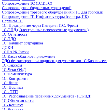
Сопровождение 1С (1С:ИТС)
Сопровождение бюджетных учреждений
Сопровождение торгового оборудования и 1С для торговли
Сопровождение IT- Инфраструктуры (сервера, ПК)
Сервисы 1С
1С: Предприятие через Интернет (1С: Фреш)
1С-ЭПД ( Электронные перевозочные документы )
1С-Отчетность
1С-ЭДО
1С: Кабинет сотрудника
ДОКИ
1СПАРК Риски
1С:Касса облачное приложение
ЭДО без электронной подписи для участников 1С:Бизнес-сеть
1С-Такском
1С-Чеки ОФД
1С:Номенклатура
1С: Контрагент
1С: Линк
1С: Подпись
1С - ЭТП
1С: Распознавание первичных документов (1С:РПД)
1С-Облачная касса
1С- Коннект
1С:Доставка