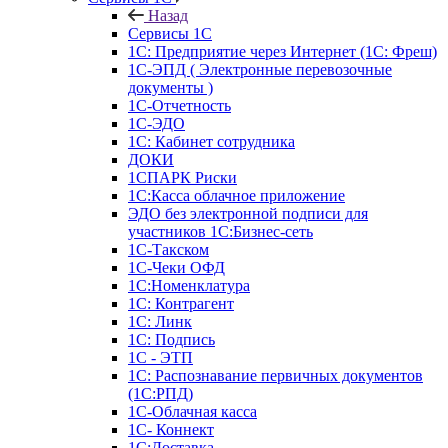
Назад
Сервисы 1С
1С: Предприятие через Интернет (1С: Фреш)
1С-ЭПД ( Электронные перевозочные
документы )
1С-Отчетность
1С-ЭДО
1С: Кабинет сотрудника
ДОКИ
1СПАРК Риски
1С:Касса облачное приложение
ЭДО без электронной подписи для
участников 1С:Бизнес-сеть
1С-Такском
1С-Чеки ОФД
1С:Номенклатура
1С: Контрагент
1С: Линк
1С: Подпись
1С - ЭТП
1С: Распознавание первичных документов
(1С:РПД)
1С-Облачная касса
1С- Коннект
1С:Доставка