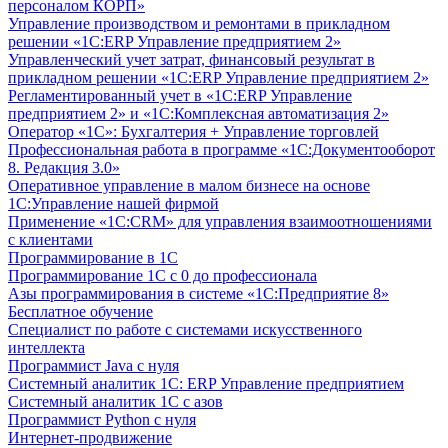
персоналом КОРП»
Управление производством и ремонтами в прикладном
решении «1С:ERP Управление предприятием 2»
Управленческий учет затрат, финансовый результат в
прикладном решении «1С:ERP Управление предприятием 2»
Регламентированный учет в «1С:ERP Управление
предприятием 2» и «1С:Комплексная автоматизация 2»
Оператор «1С»: Бухгалтерия + Управление торговлей
Профессиональная работа в программе «1С:Документооборот
8. Редакция 3.0»
Оперативное управление в малом бизнесе на основе
1С:Управление нашей фирмой
Применение «1С:CRM» для управления взаимоотношениями
с клиентами
Программирование в 1С
Программирование 1С с 0 до профессионала
Азы программирования в системе «1С:Предприятие 8»
Бесплатное обучение
Специалист по работе с системами искусственного
интеллекта
Программист Java с нуля
Системный аналитик 1С: ERP Управление предприятием
Системный аналитик 1С с азов
Программист Python с нуля
Интернет-продвижение