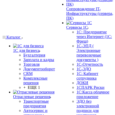
Сопровождение IT-
Инфраструктуры (сервера,
ПК)
Сервисы 1С
1С: Предприятие
через Интернет (1С:
Каталог
Фреш)
1С-ЭПД (
1С для бизнеса
Электронные
Бухгалтерия
перевозочные
Зарплата и кадры
документы )
Торговля
1С-Отчетность
Документооборот
1С-ЭДО
CRM
1С: Кабинет
Комплексные
сотрудника
решения
ДОКИ
+ ЕЩЕ 1
1СПАРК Риски
1С:Касса облачное
Отраслевые решения
приложение
Транспортные
ЭДО без
предприятия
электронной
Автосервис и
подписи для