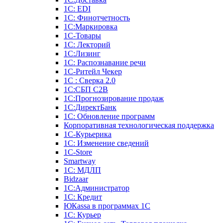
1С: EDI
1С: Финотчетность
1С:Маркировка
1С-Товары
1С: Лекторий
1С:Лизинг
1С: Распознавание речи
1C-Ритейл Чекер
1С : Сверка 2.0
1С:СБП C2B
1С:Прогнозирование продаж
1С:ДиректБанк
1С: Обновление программ
Корпоративная технологическая поддержка
1С-Курьерика
1С: Изменение сведений
1C-Store
Smartway
1С: МДЛП
Bidzaar
1С:Администратор
1С: Кредит
ЮКаssа в программах 1С
1С: Курьер