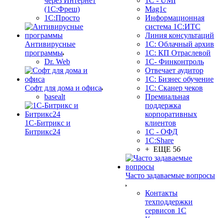
через Интернет
1C - UMI
(1С:Фреш)
Mag1c
1С:Просто
Информационная
система 1С:ИТС
Линия консультаций
Антивирусные
1С: Облачный архив
программы
1С: КП Отраслевой
Dr. Web
1С- Финконтроль
Отвечает аудитор
1С: Бизнес обучение
Софт для дома и офиса
1С: Сканер чеков
basealt
Премиальная
поддержка
корпоративных
1С-Битрикс и
клиентов
Битрикс24
1С - ОФД
1С:Share
+ ЕЩЕ 56
Часто задаваемые вопросы
Контакты
техподдержки
сервисов 1С