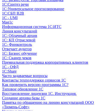
1С:Синтез речи
1С:Универсальное прогнозирование
1С:СБП B2B
1C - UMI
Mag1c
Информационная система 1С:ИТС
Линия консультаций
1С: Облачный архив
1С: КП Отраслевой
1С- Финконтроль
Отвечает аудитор
1С: Бизнес обучение
1С: Сканер чеков
Премиальная поддержка корпоративных клиентов
1С - ОФД
1С:Share
Часто задаваемые вопросы
Контакты техподдержки сервисов 1С
Как проверить версию программы 1С?
Типовое обновление 1С
Восстановление лицензии 1С. Инструкция.
Создание архива базы 1С
Памятка по обращению на линию консультаций ООО
«Тюмень-Софт»