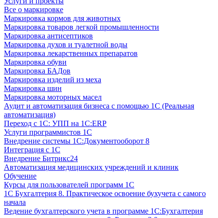
Услуги и проекты
Все о маркировке
Маркировка кормов для животных
Маркировка товаров легкой промышленности
Маркировка антисептиков
Маркировка духов и туалетной воды
Маркировка лекарственных препаратов
Маркировка обуви
Маркировка БАДов
Маркировка изделий из меха
Маркировка шин
Маркировка моторных масел
Аудит и автоматизация бизнеса с помощью 1С (Реальная
автоматизация)
Переход с 1С: УПП на 1С:ERP
Услуги программистов 1С
Внедрение системы 1С:Документооборот 8
Интеграция с 1С
Внедрение Битрикс24
Автоматизация медицинских учреждений и клиник
Обучение
Курсы для пользователей программ 1С
1С Бухгалтерия 8. Практическое освоение бухучета с самого
начала
Ведение бухгалтерского учета в программе 1С:Бухгалтерия