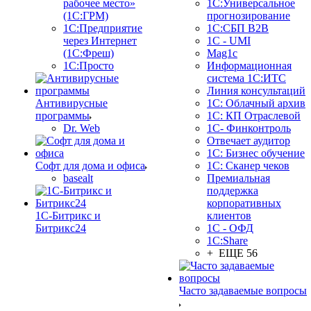
рабочее место»
1С:Универсальное
(1С:ГРМ)
прогнозирование
1С:Предприятие
1С:СБП B2B
через Интернет
1C - UMI
(1С:Фреш)
Mag1c
1С:Просто
Информационная
система 1С:ИТС
Линия консультаций
Антивирусные
1С: Облачный архив
программы
1С: КП Отраслевой
Dr. Web
1С- Финконтроль
Отвечает аудитор
1С: Бизнес обучение
Софт для дома и офиса
1С: Сканер чеков
basealt
Премиальная
поддержка
корпоративных
1С-Битрикс и
клиентов
Битрикс24
1С - ОФД
1С:Share
+ ЕЩЕ 56
Часто задаваемые вопросы