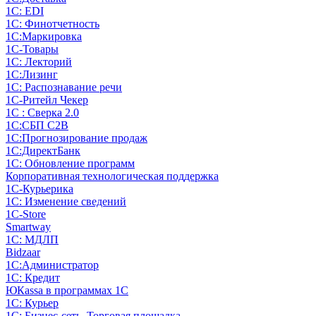
1С: EDI
1С: Финотчетность
1С:Маркировка
1С-Товары
1С: Лекторий
1С:Лизинг
1С: Распознавание речи
1C-Ритейл Чекер
1С : Сверка 2.0
1С:СБП C2B
1С:Прогнозирование продаж
1С:ДиректБанк
1С: Обновление программ
Корпоративная технологическая поддержка
1С-Курьерика
1С: Изменение сведений
1C-Store
Smartway
1С: МДЛП
Bidzaar
1С:Администратор
1С: Кредит
ЮКаssа в программах 1С
1С: Курьер
1С: Бизнес-сеть. Торговая площадка