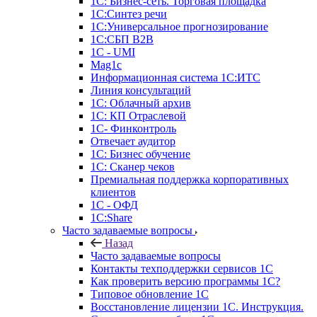
1С: Бизнес-сеть. Торговая площадка
1С:Синтез речи
1С:Универсальное прогнозирование
1С:СБП B2B
1C - UMI
Mag1c
Информационная система 1С:ИТС
Линия консультаций
1С: Облачный архив
1С: КП Отраслевой
1С- Финконтроль
Отвечает аудитор
1С: Бизнес обучение
1С: Сканер чеков
Премиальная поддержка корпоративных
клиентов
1С - ОФД
1С:Share
Часто задаваемые вопросы
Назад
Часто задаваемые вопросы
Контакты техподдержки сервисов 1С
Как проверить версию программы 1С?
Типовое обновление 1С
Восстановление лицензии 1С. Инструкция.