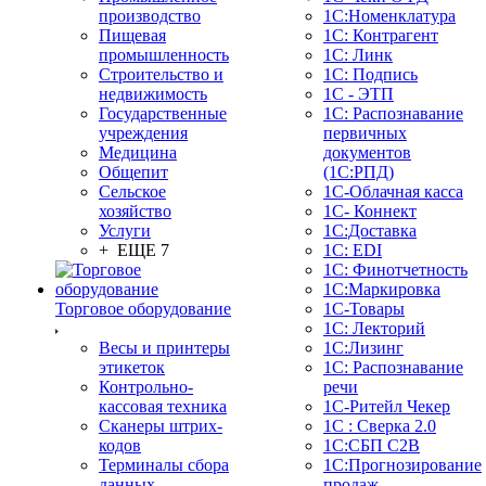
производство
1С:Номенклатура
Пищевая
1С: Контрагент
промышленность
1С: Линк
Строительство и
1С: Подпись
недвижимость
1С - ЭТП
Государственные
1С: Распознавание
учреждения
первичных
Медицина
документов
Общепит
(1С:РПД)
Сельское
1С-Облачная касса
хозяйство
1С- Коннект
Услуги
1С:Доставка
+ ЕЩЕ 7
1С: EDI
1С: Финотчетность
1С:Маркировка
Торговое оборудование
1С-Товары
1С: Лекторий
Весы и принтеры
1С:Лизинг
этикеток
1С: Распознавание
Контрольно-
речи
кассовая техника
1C-Ритейл Чекер
Сканеры штрих-
1С : Сверка 2.0
кодов
1С:СБП C2B
Терминалы сбора
1С:Прогнозирование
данных
продаж