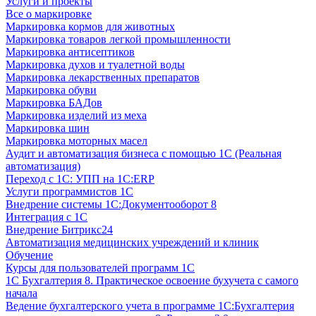
Услуги и проекты
Все о маркировке
Маркировка кормов для животных
Маркировка товаров легкой промышленности
Маркировка антисептиков
Маркировка духов и туалетной воды
Маркировка лекарственных препаратов
Маркировка обуви
Маркировка БАДов
Маркировка изделий из меха
Маркировка шин
Маркировка моторных масел
Аудит и автоматизация бизнеса с помощью 1С (Реальная
автоматизация)
Переход с 1С: УПП на 1С:ERP
Услуги программистов 1С
Внедрение системы 1С:Документооборот 8
Интеграция с 1С
Внедрение Битрикс24
Автоматизация медицинских учреждений и клиник
Обучение
Курсы для пользователей программ 1С
1С Бухгалтерия 8. Практическое освоение бухучета с самого
начала
Ведение бухгалтерского учета в программе 1С:Бухгалтерия