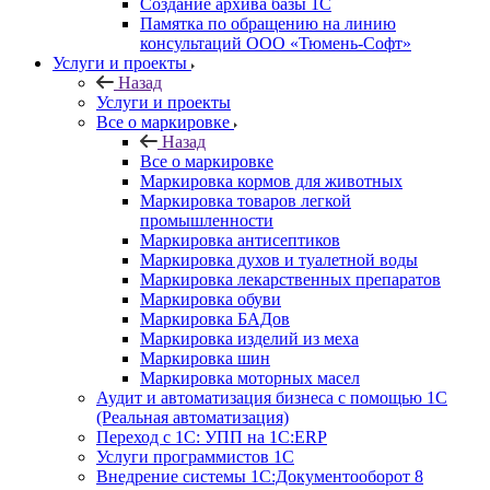
Создание архива базы 1С
Памятка по обращению на линию
консультаций ООО «Тюмень-Софт»
Услуги и проекты
Назад
Услуги и проекты
Все о маркировке
Назад
Все о маркировке
Маркировка кормов для животных
Маркировка товаров легкой
промышленности
Маркировка антисептиков
Маркировка духов и туалетной воды
Маркировка лекарственных препаратов
Маркировка обуви
Маркировка БАДов
Маркировка изделий из меха
Маркировка шин
Маркировка моторных масел
Аудит и автоматизация бизнеса с помощью 1С
(Реальная автоматизация)
Переход с 1С: УПП на 1С:ERP
Услуги программистов 1С
Внедрение системы 1С:Документооборот 8