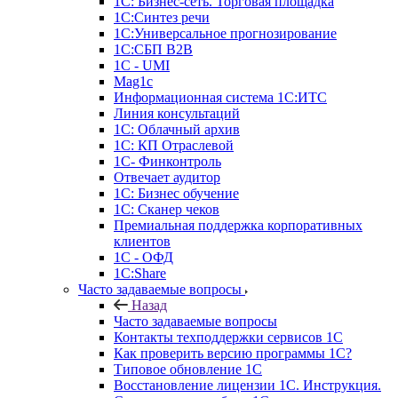
1С: Бизнес-сеть. Торговая площадка
1С:Синтез речи
1С:Универсальное прогнозирование
1С:СБП B2B
1C - UMI
Mag1c
Информационная система 1С:ИТС
Линия консультаций
1С: Облачный архив
1С: КП Отраслевой
1С- Финконтроль
Отвечает аудитор
1С: Бизнес обучение
1С: Сканер чеков
Премиальная поддержка корпоративных
клиентов
1С - ОФД
1С:Share
Часто задаваемые вопросы
Назад
Часто задаваемые вопросы
Контакты техподдержки сервисов 1С
Как проверить версию программы 1С?
Типовое обновление 1С
Восстановление лицензии 1С. Инструкция.