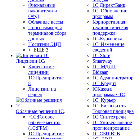
Фискальные
1С:ДиректБанк
накопители и
1С: Обновление
ОФД
программ
Облачные кассы
Корпоративная
Программы для
технологическая
терминалов сбора
поддержка
данных
1С-Курьерика
Носители ЭЦП
1С: Изменение
+ ЕЩЕ 3
сведений
1C-Store
Лицензии 1С
Smartway
Клиентские
1С: МДЛП
лицензии
Bidzaar
1С:Предприятие
1С:Администратор
8
1С: Кредит
Лицензии на
ЮКаssа в
сервер
программах 1С
1С: Курьер
1С: Бизнес-сеть.
Облачные решения 1С
Торговая площадка
«1C:Готовое
1С:Синтез речи
рабочее место»
1С:Универсальное
(1С:ГРМ)
прогнозирование
1С:Предприятие
1С:СБП B2B