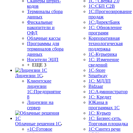
Сканеры штрих-
1С : Сверка 2.0
кодов
1С:СБП C2B
Терминалы сбора
1С:Прогнозирование
данных
продаж
Фискальные
1С:ДиректБанк
накопители и
1С: Обновление
ОФД
программ
Облачные кассы
Корпоративная
Программы для
технологическая
терминалов сбора
поддержка
данных
1С-Курьерика
Носители ЭЦП
1С: Изменение
+ ЕЩЕ 3
сведений
1C-Store
Лицензии 1С
Smartway
Клиентские
1С: МДЛП
лицензии
Bidzaar
1С:Предприятие
1С:Администратор
8
1С: Кредит
Лицензии на
ЮКаssа в
сервер
программах 1С
1С: Курьер
1С: Бизнес-сеть.
Облачные решения 1С
Торговая площадка
«1C:Готовое
1С:Синтез речи