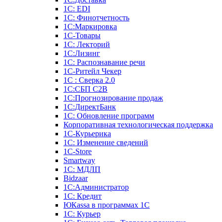
1С: EDI
1С: Финотчетность
1С:Маркировка
1С-Товары
1С: Лекторий
1С:Лизинг
1С: Распознавание речи
1C-Ритейл Чекер
1С : Сверка 2.0
1С:СБП C2B
1С:Прогнозирование продаж
1С:ДиректБанк
1С: Обновление программ
Корпоративная технологическая поддержка
1С-Курьерика
1С: Изменение сведений
1C-Store
Smartway
1С: МДЛП
Bidzaar
1С:Администратор
1С: Кредит
ЮКаssа в программах 1С
1С: Курьер