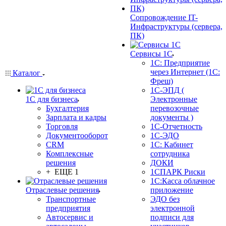
Сопровождение IT-
Инфраструктуры (сервера,
ПК)
Сервисы 1С
1С: Предприятие
через Интернет (1С:
Каталог
Фреш)
1С-ЭПД (
1С для бизнеса
Электронные
Бухгалтерия
перевозочные
Зарплата и кадры
документы )
Торговля
1С-Отчетность
Документооборот
1С-ЭДО
CRM
1С: Кабинет
Комплексные
сотрудника
решения
ДОКИ
+ ЕЩЕ 1
1СПАРК Риски
1С:Касса облачное
Отраслевые решения
приложение
Транспортные
ЭДО без
предприятия
электронной
Автосервис и
подписи для