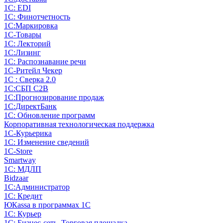
1С: EDI
1С: Финотчетность
1С:Маркировка
1С-Товары
1С: Лекторий
1С:Лизинг
1С: Распознавание речи
1C-Ритейл Чекер
1С : Сверка 2.0
1С:СБП C2B
1С:Прогнозирование продаж
1С:ДиректБанк
1С: Обновление программ
Корпоративная технологическая поддержка
1С-Курьерика
1С: Изменение сведений
1C-Store
Smartway
1С: МДЛП
Bidzaar
1С:Администратор
1С: Кредит
ЮКаssа в программах 1С
1С: Курьер
1С: Бизнес-сеть. Торговая площадка