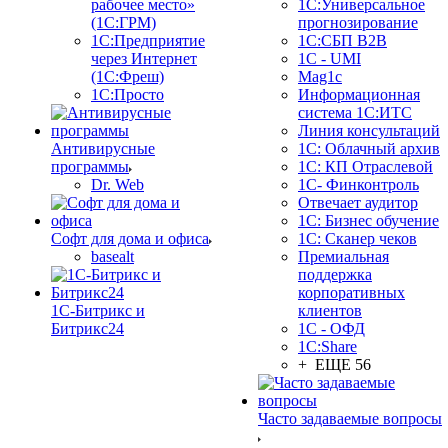
рабочее место»
1С:Универсальное
(1С:ГРМ)
прогнозирование
1С:Предприятие
1С:СБП B2B
через Интернет
1C - UMI
(1С:Фреш)
Mag1c
1С:Просто
Информационная
система 1С:ИТС
Линия консультаций
Антивирусные
1С: Облачный архив
программы
1С: КП Отраслевой
Dr. Web
1С- Финконтроль
Отвечает аудитор
1С: Бизнес обучение
Софт для дома и офиса
1С: Сканер чеков
basealt
Премиальная
поддержка
корпоративных
1С-Битрикс и
клиентов
Битрикс24
1С - ОФД
1С:Share
+ ЕЩЕ 56
Часто задаваемые вопросы