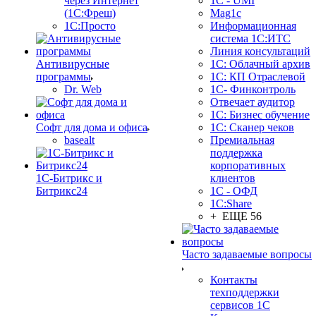
через Интернет
1C - UMI
(1С:Фреш)
Mag1c
1С:Просто
Информационная
система 1С:ИТС
Линия консультаций
Антивирусные
1С: Облачный архив
программы
1С: КП Отраслевой
Dr. Web
1С- Финконтроль
Отвечает аудитор
1С: Бизнес обучение
Софт для дома и офиса
1С: Сканер чеков
basealt
Премиальная
поддержка
корпоративных
1С-Битрикс и
клиентов
Битрикс24
1С - ОФД
1С:Share
+ ЕЩЕ 56
Часто задаваемые вопросы
Контакты
техподдержки
сервисов 1С