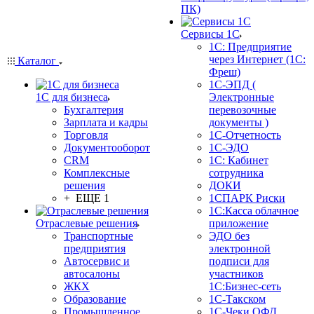
ПК)
Сервисы 1С
1С: Предприятие
через Интернет (1С:
Каталог
Фреш)
1С-ЭПД (
1С для бизнеса
Электронные
Бухгалтерия
перевозочные
Зарплата и кадры
документы )
Торговля
1С-Отчетность
Документооборот
1С-ЭДО
CRM
1С: Кабинет
Комплексные
сотрудника
решения
ДОКИ
+ ЕЩЕ 1
1СПАРК Риски
1С:Касса облачное
Отраслевые решения
приложение
Транспортные
ЭДО без
предприятия
электронной
Автосервис и
подписи для
автосалоны
участников
ЖКХ
1С:Бизнес-сеть
Образование
1С-Такском
Промышленное
1С-Чеки ОФД