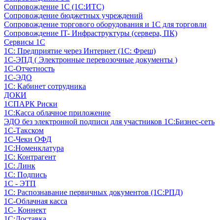
Сопровождение 1С (1С:ИТС)
Сопровождение бюджетных учреждений
Сопровождение торгового оборудования и 1С для торговли
Сопровождение IT- Инфраструктуры (сервера, ПК)
Сервисы 1С
1С: Предприятие через Интернет (1С: Фреш)
1С-ЭПД ( Электронные перевозочные документы )
1С-Отчетность
1С-ЭДО
1С: Кабинет сотрудника
ДОКИ
1СПАРК Риски
1С:Касса облачное приложение
ЭДО без электронной подписи для участников 1С:Бизнес-сеть
1С-Такском
1С-Чеки ОФД
1С:Номенклатура
1С: Контрагент
1С: Линк
1С: Подпись
1С - ЭТП
1С: Распознавание первичных документов (1С:РПД)
1С-Облачная касса
1С- Коннект
1С:Доставка