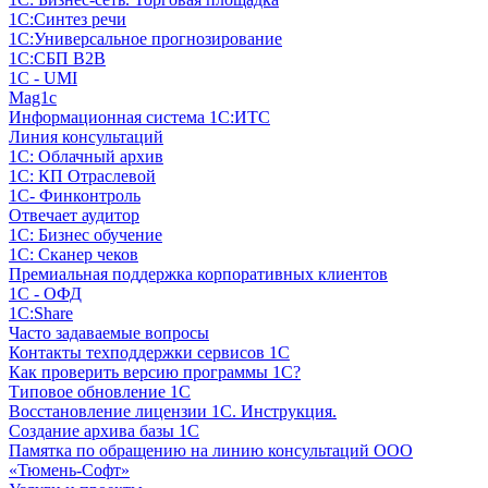
1С:Синтез речи
1С:Универсальное прогнозирование
1С:СБП B2B
1C - UMI
Mag1c
Информационная система 1С:ИТС
Линия консультаций
1С: Облачный архив
1С: КП Отраслевой
1С- Финконтроль
Отвечает аудитор
1С: Бизнес обучение
1С: Сканер чеков
Премиальная поддержка корпоративных клиентов
1С - ОФД
1С:Share
Часто задаваемые вопросы
Контакты техподдержки сервисов 1С
Как проверить версию программы 1С?
Типовое обновление 1С
Восстановление лицензии 1С. Инструкция.
Создание архива базы 1С
Памятка по обращению на линию консультаций ООО
«Тюмень-Софт»