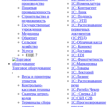
производство
1С:Номенклатура
Пищевая
1С: Контрагент
промышленность
1С: Линк
Строительство и
1С: Подпись
недвижимость
1С - ЭТП
Государственные
1С: Распознавание
учреждения
первичных
Медицина
документов
Общепит
(1С:РПД)
Сельское
1С-Облачная касса
хозяйство
1С- Коннект
Услуги
1С:Доставка
+ ЕЩЕ 7
1С: EDI
1С: Финотчетность
1С:Маркировка
Торговое оборудование
1С-Товары
1С: Лекторий
Весы и принтеры
1С:Лизинг
этикеток
1С: Распознавание
Контрольно-
речи
кассовая техника
1C-Ритейл Чекер
Сканеры штрих-
1С : Сверка 2.0
кодов
1С:СБП C2B
Терминалы сбора
1С:Прогнозирование
данных
продаж