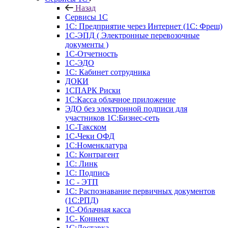
Назад
Сервисы 1С
1С: Предприятие через Интернет (1С: Фреш)
1С-ЭПД ( Электронные перевозочные
документы )
1С-Отчетность
1С-ЭДО
1С: Кабинет сотрудника
ДОКИ
1СПАРК Риски
1С:Касса облачное приложение
ЭДО без электронной подписи для
участников 1С:Бизнес-сеть
1С-Такском
1С-Чеки ОФД
1С:Номенклатура
1С: Контрагент
1С: Линк
1С: Подпись
1С - ЭТП
1С: Распознавание первичных документов
(1С:РПД)
1С-Облачная касса
1С- Коннект
1С:Доставка