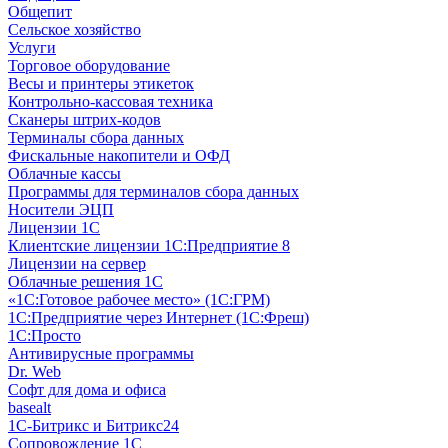
Общепит
Сельское хозяйство
Услуги
Торговое оборудование
Весы и принтеры этикеток
Контрольно-кассовая техника
Сканеры штрих-кодов
Терминалы сбора данных
Фискальные накопители и ОФД
Облачные кассы
Программы для терминалов сбора данных
Носители ЭЦП
Лицензии 1С
Клиентские лицензии 1С:Предприятие 8
Лицензии на сервер
Облачные решения 1С
«1C:Готовое рабочее место» (1С:ГРМ)
1С:Предприятие через Интернет (1С:Фреш)
1С:Просто
Антивирусные программы
Dr. Web
Софт для дома и офиса
basealt
1С-Битрикс и Битрикс24
Сопровождение 1С