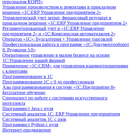
персоналом КОРП»
Управление производством и ремонтами в прикладном
решении «1С:ERP Управление предприятием 2»
Управленческий учет затрат, финансовый результат в
прикладном решении «1С:ERP Управление предприятием 2»
Регламентированный учет в «1С:ERP Управление
предприятием 2» и «1С:Комплексная автоматизация 2»
Оператор «1С»: Бухгалтерия + Управление торговлей
Профессиональная работа в программе «1С:Документооборот
8. Редакция 3.0»
Оперативное управление в малом бизнесе на основе
1С:Управление нашей фирмой
Применение «1С:CRM» для управления взаимоотношениями
с клиентами
Программирование в 1С
Программирование 1С с 0 до профессионала
Азы программирования в системе «1С:Предприятие 8»
Бесплатное обучение
Специалист по работе с системами искусственного
интеллекта
Программист Java с нуля
Системный аналитик 1С: ERP Управление предприятием
Системный аналитик 1С с азов
Программист Python с нуля
Интернет-продвижение