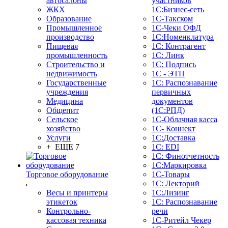
автосалоны
участников
ЖКХ
1С:Бизнес-сеть
Образование
1С-Такском
Промышленное
1С-Чеки ОФД
производство
1С:Номенклатура
Пищевая
1С: Контрагент
промышленность
1С: Линк
Строительство и
1С: Подпись
недвижимость
1С - ЭТП
Государственные
1С: Распознавание
учреждения
первичных
Медицина
документов
Общепит
(1С:РПД)
Сельское
1С-Облачная касса
хозяйство
1С- Коннект
Услуги
1С:Доставка
+ ЕЩЕ 7
1С: EDI
1С: Финотчетность
1С:Маркировка
Торговое оборудование
1С-Товары
1С: Лекторий
Весы и принтеры
1С:Лизинг
этикеток
1С: Распознавание
Контрольно-
речи
кассовая техника
1C-Ритейл Чекер