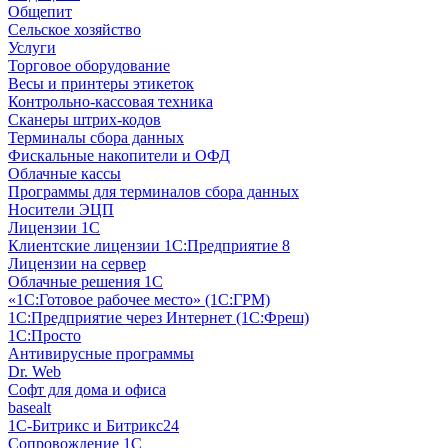
Общепит
Сельское хозяйство
Услуги
Торговое оборудование
Весы и принтеры этикеток
Контрольно-кассовая техника
Сканеры штрих-кодов
Терминалы сбора данных
Фискальные накопители и ОФД
Облачные кассы
Программы для терминалов сбора данных
Носители ЭЦП
Лицензии 1С
Клиентские лицензии 1С:Предприятие 8
Лицензии на сервер
Облачные решения 1С
«1C:Готовое рабочее место» (1С:ГРМ)
1С:Предприятие через Интернет (1С:Фреш)
1С:Просто
Антивирусные программы
Dr. Web
Софт для дома и офиса
basealt
1С-Битрикс и Битрикс24
Сопровождение 1С