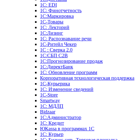
1С: EDI
1С: Финотчетность
1С:Маркировка
1С-Товары
1С: Лекторий
1С:Лизинг
1С: Распознавание речи
1C-Ритейл Чекер
1С : Сверка 2.0
1С:СБП C2B
1С:Прогнозирование продаж
1С:ДиректБанк
1С: Обновление программ
Корпоративная технологическая поддержка
1С-Курьерика
1С: Изменение сведений
1C-Store
Smartway
1С: МДЛП
Bidzaar
1С:Администратор
1С: Кредит
ЮКаssа в программах 1С
1С: Курьер
1С: Бизнес-сеть. Торговая площадка