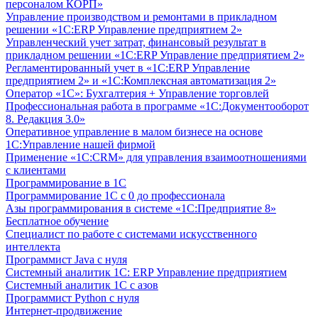
персоналом КОРП»
Управление производством и ремонтами в прикладном
решении «1С:ERP Управление предприятием 2»
Управленческий учет затрат, финансовый результат в
прикладном решении «1С:ERP Управление предприятием 2»
Регламентированный учет в «1С:ERP Управление
предприятием 2» и «1С:Комплексная автоматизация 2»
Оператор «1С»: Бухгалтерия + Управление торговлей
Профессиональная работа в программе «1С:Документооборот
8. Редакция 3.0»
Оперативное управление в малом бизнесе на основе
1С:Управление нашей фирмой
Применение «1С:CRM» для управления взаимоотношениями
с клиентами
Программирование в 1С
Программирование 1С с 0 до профессионала
Азы программирования в системе «1С:Предприятие 8»
Бесплатное обучение
Специалист по работе с системами искусственного
интеллекта
Программист Java с нуля
Системный аналитик 1С: ERP Управление предприятием
Системный аналитик 1С с азов
Программист Python с нуля
Интернет-продвижение