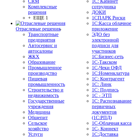
CRM
1С: Кабинет
Комплексные
сотрудника
решения
ДОКИ
+ ЕЩЕ 1
1СПАРК Риски
1С:Касса облачное
Отраслевые решения
приложение
Транспортные
ЭДО без
предприятия
электронной
Автосервис и
подписи для
автосалоны
участников
ЖКХ
1С:Бизнес-сеть
Образование
1С-Такском
Промышленное
1С-Чеки ОФД
производство
1С:Номенклатура
Пищевая
1С: Контрагент
промышленность
1С: Линк
Строительство и
1С: Подпись
недвижимость
1С - ЭТП
Государственные
1С: Распознавание
учреждения
первичных
Медицина
документов
Общепит
(1С:РПД)
Сельское
1С-Облачная касса
хозяйство
1С- Коннект
Услуги
1С:Доставка