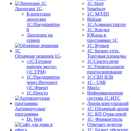
1C-Store
Лицензии 1С
Smartway
Клиентские
1С: МДЛП
лицензии
Bidzaar
1С:Предприятие
1С:Администратор
8
1С: Кредит
Лицензии на
ЮКаssа в
сервер
программах 1С
1С: Курьер
1С: Бизнес-сеть.
Облачные решения 1С
Торговая площадка
«1C:Готовое
1С:Синтез речи
рабочее место»
1С:Универсальное
(1С:ГРМ)
прогнозирование
1С:Предприятие
1С:СБП B2B
через Интернет
1C - UMI
(1С:Фреш)
Mag1c
1С:Просто
Информационная
система 1С:ИТС
Линия консультаций
Антивирусные
1С: Облачный архив
программы
1С: КП Отраслевой
Dr. Web
1С- Финконтроль
Отвечает аудитор
1С: Бизнес обучение