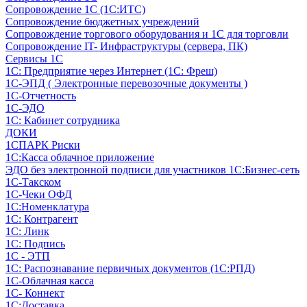
Сопровождение 1С (1С:ИТС)
Сопровождение бюджетных учреждений
Сопровождение торгового оборудования и 1С для торговли
Сопровождение IT- Инфраструктуры (сервера, ПК)
Сервисы 1С
1С: Предприятие через Интернет (1С: Фреш)
1С-ЭПД ( Электронные перевозочные документы )
1С-Отчетность
1С-ЭДО
1С: Кабинет сотрудника
ДОКИ
1СПАРК Риски
1С:Касса облачное приложение
ЭДО без электронной подписи для участников 1С:Бизнес-сеть
1С-Такском
1С-Чеки ОФД
1С:Номенклатура
1С: Контрагент
1С: Линк
1С: Подпись
1С - ЭТП
1С: Распознавание первичных документов (1С:РПД)
1С-Облачная касса
1С- Коннект
1С:Доставка