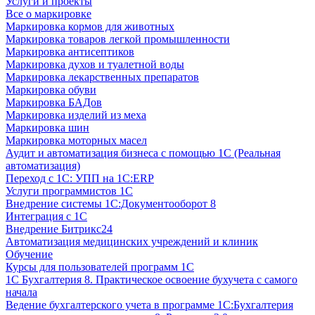
Услуги и проекты
Все о маркировке
Маркировка кормов для животных
Маркировка товаров легкой промышленности
Маркировка антисептиков
Маркировка духов и туалетной воды
Маркировка лекарственных препаратов
Маркировка обуви
Маркировка БАДов
Маркировка изделий из меха
Маркировка шин
Маркировка моторных масел
Аудит и автоматизация бизнеса с помощью 1С (Реальная
автоматизация)
Переход с 1С: УПП на 1С:ERP
Услуги программистов 1С
Внедрение системы 1С:Документооборот 8
Интеграция с 1С
Внедрение Битрикс24
Автоматизация медицинских учреждений и клиник
Обучение
Курсы для пользователей программ 1С
1С Бухгалтерия 8. Практическое освоение бухучета с самого
начала
Ведение бухгалтерского учета в программе 1С:Бухгалтерия