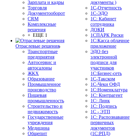
Зарплата и кадры
документы )
Торговля
1С-Отчетность
Документооборот
1С-ЭДО
CRM
1С: Кабинет
Комплексные
сотрудника
решения
ДОКИ
+ ЕЩЕ 1
1СПАРК Риски
1С:Касса облачное
Отраслевые решения
приложение
Транспортные
ЭДО без
предприятия
электронной
Автосервис и
подписи для
автосалоны
участников
ЖКХ
1С:Бизнес-сеть
Образование
1С-Такском
Промышленное
1С-Чеки ОФД
производство
1С:Номенклатура
Пищевая
1С: Контрагент
промышленность
1С: Линк
Строительство и
1С: Подпись
недвижимость
1С - ЭТП
Государственные
1С: Распознавание
учреждения
первичных
Медицина
документов
Общепит
(1С:РПД)