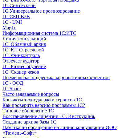
1С:Синтез речи
1С:Универсальное прогнозирование
1С:СБП B2B
1C - UMI
Mag1c
Информационная система 1С:ИТС
Линия консультаций
1С: Облачный архив
1С: КП Отраслевой
1С- Финконтроль
Отвечает аудитор
1С: Бизнес обучение
1С: Сканер чеков
Премиальная поддержка корпоративных клиентов
1С - ОФД
1С:Share
Часто задаваемые вопросы
Контакты техподдержки сервисов 1С
Как проверить версию программы 1С?
Типовое обновление 1С
Восстановление лицензии 1С. Инструкция.
Создание архива базы 1С
Памятка по обращению на линию консультаций ООО
«Тюмень-Софт»