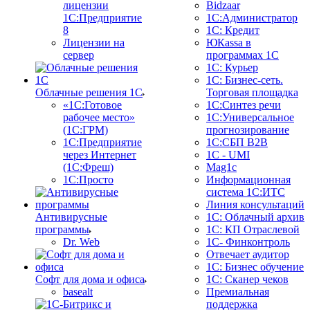
лицензии
Bidzaar
1С:Предприятие
1С:Администратор
8
1С: Кредит
Лицензии на
ЮКаssа в
сервер
программах 1С
1С: Курьер
1С: Бизнес-сеть.
Облачные решения 1С
Торговая площадка
«1C:Готовое
1С:Синтез речи
рабочее место»
1С:Универсальное
(1С:ГРМ)
прогнозирование
1С:Предприятие
1С:СБП B2B
через Интернет
1C - UMI
(1С:Фреш)
Mag1c
1С:Просто
Информационная
система 1С:ИТС
Линия консультаций
Антивирусные
1С: Облачный архив
программы
1С: КП Отраслевой
Dr. Web
1С- Финконтроль
Отвечает аудитор
1С: Бизнес обучение
Софт для дома и офиса
1С: Сканер чеков
basealt
Премиальная
поддержка