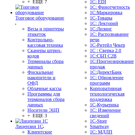
+ ЕЩЕ 7
1С: EDI
1С: Финотчетность
1С:Маркировка
Торговое оборудование
1С-Товары
1С: Лекторий
Весы и принтеры
1С:Лизинг
этикеток
1С: Распознавание
Контрольно-
речи
кассовая техника
1C-Ритейл Чекер
Сканеры штрих-
1С : Сверка 2.0
кодов
1С:СБП C2B
Терминалы сбора
1С:Прогнозирование
данных
продаж
Фискальные
1С:ДиректБанк
накопители и
1С: Обновление
ОФД
программ
Облачные кассы
Корпоративная
Программы для
технологическая
терминалов сбора
поддержка
данных
1С-Курьерика
Носители ЭЦП
1С: Изменение
+ ЕЩЕ 3
сведений
1C-Store
Лицензии 1С
Smartway
Клиентские
1С: МДЛП