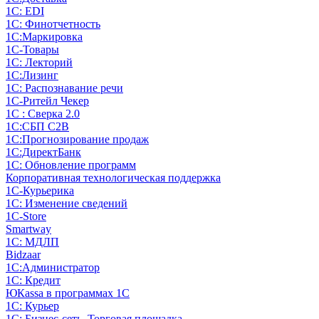
1С: EDI
1С: Финотчетность
1С:Маркировка
1С-Товары
1С: Лекторий
1С:Лизинг
1С: Распознавание речи
1C-Ритейл Чекер
1С : Сверка 2.0
1С:СБП C2B
1С:Прогнозирование продаж
1С:ДиректБанк
1С: Обновление программ
Корпоративная технологическая поддержка
1С-Курьерика
1С: Изменение сведений
1C-Store
Smartway
1С: МДЛП
Bidzaar
1С:Администратор
1С: Кредит
ЮКаssа в программах 1С
1С: Курьер
1С: Бизнес-сеть. Торговая площадка