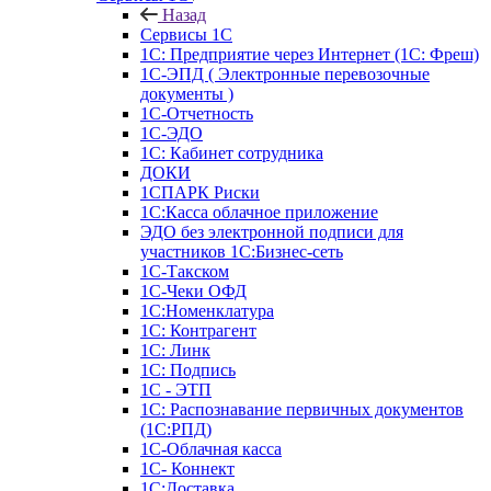
Назад
Сервисы 1С
1С: Предприятие через Интернет (1С: Фреш)
1С-ЭПД ( Электронные перевозочные
документы )
1С-Отчетность
1С-ЭДО
1С: Кабинет сотрудника
ДОКИ
1СПАРК Риски
1С:Касса облачное приложение
ЭДО без электронной подписи для
участников 1С:Бизнес-сеть
1С-Такском
1С-Чеки ОФД
1С:Номенклатура
1С: Контрагент
1С: Линк
1С: Подпись
1С - ЭТП
1С: Распознавание первичных документов
(1С:РПД)
1С-Облачная касса
1С- Коннект
1С:Доставка