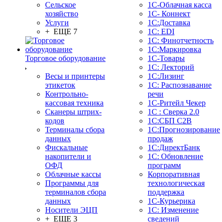
Сельское
1С-Облачная касса
хозяйство
1С- Коннект
Услуги
1С:Доставка
+ ЕЩЕ 7
1С: EDI
1С: Финотчетность
1С:Маркировка
Торговое оборудование
1С-Товары
1С: Лекторий
Весы и принтеры
1С:Лизинг
этикеток
1С: Распознавание
Контрольно-
речи
кассовая техника
1C-Ритейл Чекер
Сканеры штрих-
1С : Сверка 2.0
кодов
1С:СБП C2B
Терминалы сбора
1С:Прогнозирование
данных
продаж
Фискальные
1С:ДиректБанк
накопители и
1С: Обновление
ОФД
программ
Облачные кассы
Корпоративная
Программы для
технологическая
терминалов сбора
поддержка
данных
1С-Курьерика
Носители ЭЦП
1С: Изменение
+ ЕЩЕ 3
сведений