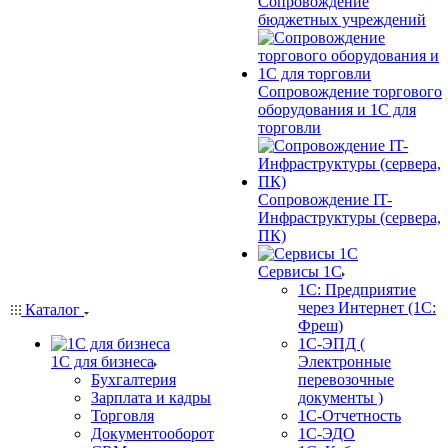
Сопровождение
бюджетных учреждений
Сопровождение торгового
оборудования и 1С для
торговли
Сопровождение IT-
Инфраструктуры (сервера,
ПК)
Сервисы 1С
1С: Предприятие
через Интернет (1С:
Каталог
Фреш)
1С-ЭПД (
1С для бизнеса
Электронные
Бухгалтерия
перевозочные
Зарплата и кадры
документы )
Торговля
1С-Отчетность
Документооборот
1С-ЭДО