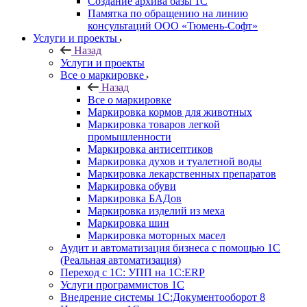
Создание архива базы 1С
Памятка по обращению на линию
консультаций ООО «Тюмень-Софт»
Услуги и проекты
Назад
Услуги и проекты
Все о маркировке
Назад
Все о маркировке
Маркировка кормов для животных
Маркировка товаров легкой
промышленности
Маркировка антисептиков
Маркировка духов и туалетной воды
Маркировка лекарственных препаратов
Маркировка обуви
Маркировка БАДов
Маркировка изделий из меха
Маркировка шин
Маркировка моторных масел
Аудит и автоматизация бизнеса с помощью 1С
(Реальная автоматизация)
Переход с 1С: УПП на 1С:ERP
Услуги программистов 1С
Внедрение системы 1С:Документооборот 8