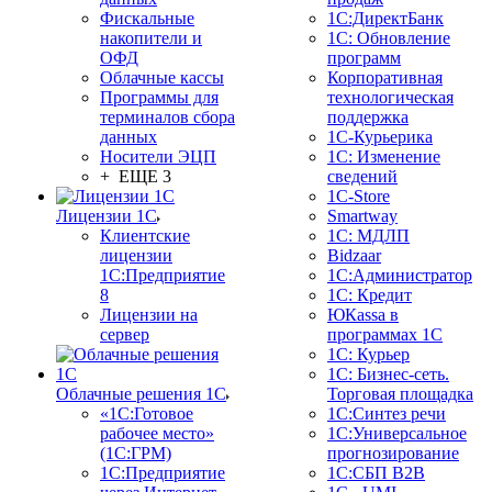
Фискальные
1С:ДиректБанк
накопители и
1С: Обновление
ОФД
программ
Облачные кассы
Корпоративная
Программы для
технологическая
терминалов сбора
поддержка
данных
1С-Курьерика
Носители ЭЦП
1С: Изменение
+ ЕЩЕ 3
сведений
1C-Store
Лицензии 1С
Smartway
Клиентские
1С: МДЛП
лицензии
Bidzaar
1С:Предприятие
1С:Администратор
8
1С: Кредит
Лицензии на
ЮКаssа в
сервер
программах 1С
1С: Курьер
1С: Бизнес-сеть.
Облачные решения 1С
Торговая площадка
«1C:Готовое
1С:Синтез речи
рабочее место»
1С:Универсальное
(1С:ГРМ)
прогнозирование
1С:Предприятие
1С:СБП B2B