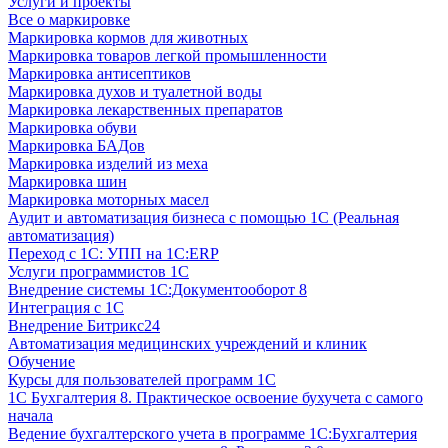
Услуги и проекты
Все о маркировке
Маркировка кормов для животных
Маркировка товаров легкой промышленности
Маркировка антисептиков
Маркировка духов и туалетной воды
Маркировка лекарственных препаратов
Маркировка обуви
Маркировка БАДов
Маркировка изделий из меха
Маркировка шин
Маркировка моторных масел
Аудит и автоматизация бизнеса с помощью 1С (Реальная
автоматизация)
Переход с 1С: УПП на 1С:ERP
Услуги программистов 1С
Внедрение системы 1С:Документооборот 8
Интеграция с 1С
Внедрение Битрикс24
Автоматизация медицинских учреждений и клиник
Обучение
Курсы для пользователей программ 1С
1С Бухгалтерия 8. Практическое освоение бухучета с самого
начала
Ведение бухгалтерского учета в программе 1С:Бухгалтерия