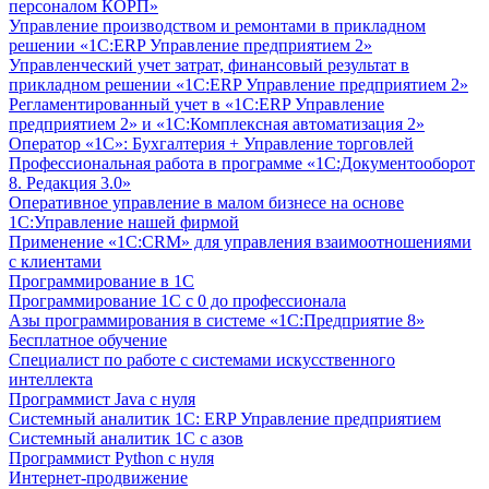
персоналом КОРП»
Управление производством и ремонтами в прикладном
решении «1С:ERP Управление предприятием 2»
Управленческий учет затрат, финансовый результат в
прикладном решении «1С:ERP Управление предприятием 2»
Регламентированный учет в «1С:ERP Управление
предприятием 2» и «1С:Комплексная автоматизация 2»
Оператор «1С»: Бухгалтерия + Управление торговлей
Профессиональная работа в программе «1С:Документооборот
8. Редакция 3.0»
Оперативное управление в малом бизнесе на основе
1С:Управление нашей фирмой
Применение «1С:CRM» для управления взаимоотношениями
с клиентами
Программирование в 1С
Программирование 1С с 0 до профессионала
Азы программирования в системе «1С:Предприятие 8»
Бесплатное обучение
Специалист по работе с системами искусственного
интеллекта
Программист Java с нуля
Системный аналитик 1С: ERP Управление предприятием
Системный аналитик 1С с азов
Программист Python с нуля
Интернет-продвижение