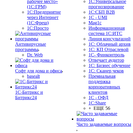
рабочее место»
1С:Универсальное
(1С:ГРМ)
прогнозирование
1С:Предприятие
1С:СБП B2B
через Интернет
1C - UMI
(1С:Фреш)
Mag1c
1С:Просто
Информационная
система 1С:ИТС
Линия консультаций
Антивирусные
1С: Облачный архив
программы
1С: КП Отраслевой
Dr. Web
1С- Финконтроль
Отвечает аудитор
1С: Бизнес обучение
Софт для дома и офиса
1С: Сканер чеков
basealt
Премиальная
поддержка
корпоративных
1С-Битрикс и
клиентов
Битрикс24
1С - ОФД
1С:Share
+ ЕЩЕ 56
Часто задаваемые вопросы