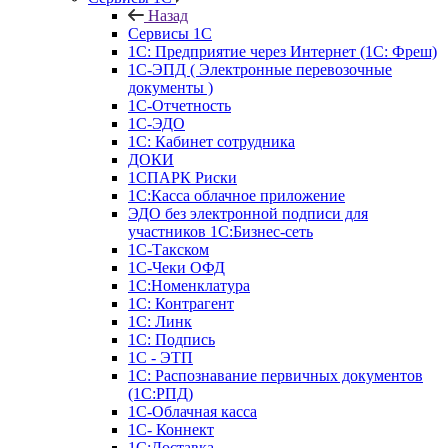
Назад
Сервисы 1С
1С: Предприятие через Интернет (1С: Фреш)
1С-ЭПД ( Электронные перевозочные
документы )
1С-Отчетность
1С-ЭДО
1С: Кабинет сотрудника
ДОКИ
1СПАРК Риски
1С:Касса облачное приложение
ЭДО без электронной подписи для
участников 1С:Бизнес-сеть
1С-Такском
1С-Чеки ОФД
1С:Номенклатура
1С: Контрагент
1С: Линк
1С: Подпись
1С - ЭТП
1С: Распознавание первичных документов
(1С:РПД)
1С-Облачная касса
1С- Коннект
1С:Доставка