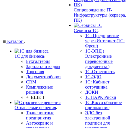
Сопровождение IT-
Инфраструктуры (сервера,
ПК)
Сервисы 1С
1С: Предприятие
через Интернет (1С:
Каталог
Фреш)
1С-ЭПД (
1С для бизнеса
Электронные
Бухгалтерия
перевозочные
Зарплата и кадры
документы )
Торговля
1С-Отчетность
Документооборот
1С-ЭДО
CRM
1С: Кабинет
Комплексные
сотрудника
решения
ДОКИ
+ ЕЩЕ 1
1СПАРК Риски
1С:Касса облачное
Отраслевые решения
приложение
Транспортные
ЭДО без
предприятия
электронной
Автосервис и
подписи для