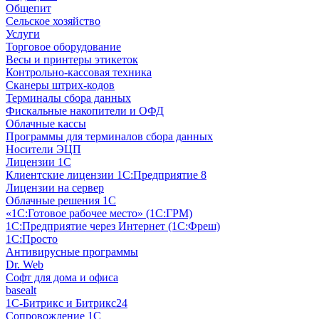
Общепит
Сельское хозяйство
Услуги
Торговое оборудование
Весы и принтеры этикеток
Контрольно-кассовая техника
Сканеры штрих-кодов
Терминалы сбора данных
Фискальные накопители и ОФД
Облачные кассы
Программы для терминалов сбора данных
Носители ЭЦП
Лицензии 1С
Клиентские лицензии 1С:Предприятие 8
Лицензии на сервер
Облачные решения 1С
«1C:Готовое рабочее место» (1С:ГРМ)
1С:Предприятие через Интернет (1С:Фреш)
1С:Просто
Антивирусные программы
Dr. Web
Софт для дома и офиса
basealt
1С-Битрикс и Битрикс24
Сопровождение 1С