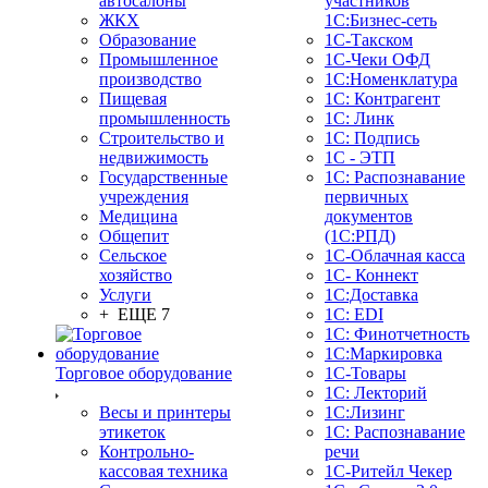
автосалоны
участников
ЖКХ
1С:Бизнес-сеть
Образование
1С-Такском
Промышленное
1С-Чеки ОФД
производство
1С:Номенклатура
Пищевая
1С: Контрагент
промышленность
1С: Линк
Строительство и
1С: Подпись
недвижимость
1С - ЭТП
Государственные
1С: Распознавание
учреждения
первичных
Медицина
документов
Общепит
(1С:РПД)
Сельское
1С-Облачная касса
хозяйство
1С- Коннект
Услуги
1С:Доставка
+ ЕЩЕ 7
1С: EDI
1С: Финотчетность
1С:Маркировка
Торговое оборудование
1С-Товары
1С: Лекторий
Весы и принтеры
1С:Лизинг
этикеток
1С: Распознавание
Контрольно-
речи
кассовая техника
1C-Ритейл Чекер