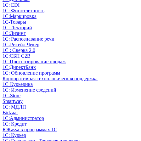
1С: EDI
1С: Финотчетность
1С:Маркировка
1С-Товары
1С: Лекторий
1С:Лизинг
1С: Распознавание речи
1C-Ритейл Чекер
1С : Сверка 2.0
1С:СБП C2B
1С:Прогнозирование продаж
1С:ДиректБанк
1С: Обновление программ
Корпоративная технологическая поддержка
1С-Курьерика
1С: Изменение сведений
1C-Store
Smartway
1С: МДЛП
Bidzaar
1С:Администратор
1С: Кредит
ЮКаssа в программах 1С
1С: Курьер
1С: Бизнес-сеть. Торговая площадка