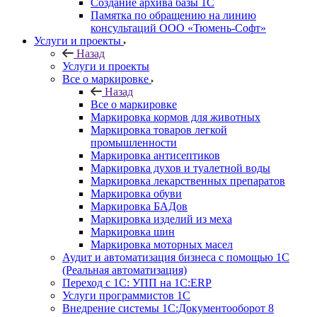
Создание архива базы 1С
Памятка по обращению на линию
консультаций ООО «Тюмень-Софт»
Услуги и проекты
Назад
Услуги и проекты
Все о маркировке
Назад
Все о маркировке
Маркировка кормов для животных
Маркировка товаров легкой
промышленности
Маркировка антисептиков
Маркировка духов и туалетной воды
Маркировка лекарственных препаратов
Маркировка обуви
Маркировка БАДов
Маркировка изделий из меха
Маркировка шин
Маркировка моторных масел
Аудит и автоматизация бизнеса с помощью 1С
(Реальная автоматизация)
Переход с 1С: УПП на 1С:ERP
Услуги программистов 1С
Внедрение системы 1С:Документооборот 8