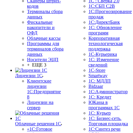
Сканеры штрих-
1С : Сверка 2.0
кодов
1С:СБП C2B
Терминалы сбора
1С:Прогнозирование
данных
продаж
Фискальные
1С:ДиректБанк
накопители и
1С: Обновление
ОФД
программ
Облачные кассы
Корпоративная
Программы для
технологическая
терминалов сбора
поддержка
данных
1С-Курьерика
Носители ЭЦП
1С: Изменение
+ ЕЩЕ 3
сведений
1C-Store
Лицензии 1С
Smartway
Клиентские
1С: МДЛП
лицензии
Bidzaar
1С:Предприятие
1С:Администратор
8
1С: Кредит
Лицензии на
ЮКаssа в
сервер
программах 1С
1С: Курьер
1С: Бизнес-сеть.
Облачные решения 1С
Торговая площадка
«1C:Готовое
1С:Синтез речи