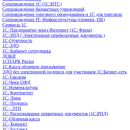
Сопровождение 1С (1С:ИТС)
Сопровождение бюджетных учреждений
Сопровождение торгового оборудования и 1С для торговли
Сопровождение IT- Инфраструктуры (сервера, ПК)
Сервисы 1С
1С: Предприятие через Интернет (1С: Фреш)
1С-ЭПД ( Электронные перевозочные документы )
1С-Отчетность
1С-ЭДО
1С: Кабинет сотрудника
ДОКИ
1СПАРК Риски
1С:Касса облачное приложение
ЭДО без электронной подписи для участников 1С:Бизнес-сеть
1С-Такском
1С-Чеки ОФД
1С:Номенклатура
1С: Контрагент
1С: Линк
1С: Подпись
1С - ЭТП
1С: Распознавание первичных документов (1С:РПД)
1С-Облачная касса
1С- Коннект
1С:Доставка