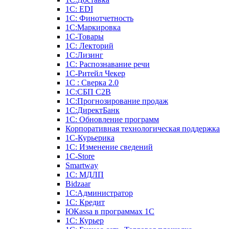
1С: EDI
1С: Финотчетность
1С:Маркировка
1С-Товары
1С: Лекторий
1С:Лизинг
1С: Распознавание речи
1C-Ритейл Чекер
1С : Сверка 2.0
1С:СБП C2B
1С:Прогнозирование продаж
1С:ДиректБанк
1С: Обновление программ
Корпоративная технологическая поддержка
1С-Курьерика
1С: Изменение сведений
1C-Store
Smartway
1С: МДЛП
Bidzaar
1С:Администратор
1С: Кредит
ЮКаssа в программах 1С
1С: Курьер