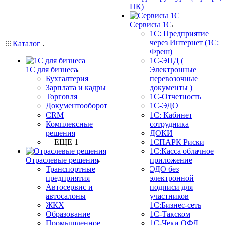
ПК)
Сервисы 1С
1С: Предприятие
через Интернет (1С:
Каталог
Фреш)
1С-ЭПД (
1С для бизнеса
Электронные
Бухгалтерия
перевозочные
Зарплата и кадры
документы )
Торговля
1С-Отчетность
Документооборот
1С-ЭДО
CRM
1С: Кабинет
Комплексные
сотрудника
решения
ДОКИ
+ ЕЩЕ 1
1СПАРК Риски
1С:Касса облачное
Отраслевые решения
приложение
Транспортные
ЭДО без
предприятия
электронной
Автосервис и
подписи для
автосалоны
участников
ЖКХ
1С:Бизнес-сеть
Образование
1С-Такском
Промышленное
1С-Чеки ОФД