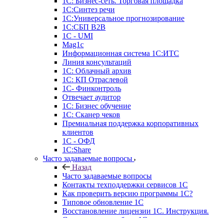
1С: Бизнес-сеть. Торговая площадка
1С:Синтез речи
1С:Универсальное прогнозирование
1С:СБП B2B
1C - UMI
Mag1c
Информационная система 1С:ИТС
Линия консультаций
1С: Облачный архив
1С: КП Отраслевой
1С- Финконтроль
Отвечает аудитор
1С: Бизнес обучение
1С: Сканер чеков
Премиальная поддержка корпоративных
клиентов
1С - ОФД
1С:Share
Часто задаваемые вопросы
Назад
Часто задаваемые вопросы
Контакты техподдержки сервисов 1С
Как проверить версию программы 1С?
Типовое обновление 1С
Восстановление лицензии 1С. Инструкция.