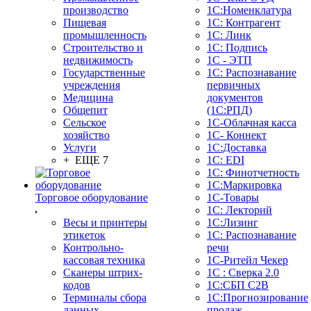
производство
1С:Номенклатура
Пищевая
1С: Контрагент
промышленность
1С: Линк
Строительство и
1С: Подпись
недвижимость
1С - ЭТП
Государственные
1С: Распознавание
учреждения
первичных
Медицина
документов
Общепит
(1С:РПД)
Сельское
1С-Облачная касса
хозяйство
1С- Коннект
Услуги
1С:Доставка
+ ЕЩЕ 7
1С: EDI
1С: Финотчетность
1С:Маркировка
Торговое оборудование
1С-Товары
1С: Лекторий
Весы и принтеры
1С:Лизинг
этикеток
1С: Распознавание
Контрольно-
речи
кассовая техника
1C-Ритейл Чекер
Сканеры штрих-
1С : Сверка 2.0
кодов
1С:СБП C2B
Терминалы сбора
1С:Прогнозирование
данных
продаж