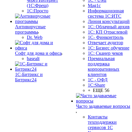
через Интернет
1C - UMI
(1С:Фреш)
Mag1c
1С:Просто
Информационная
система 1С:ИТС
Линия консультаций
Антивирусные
1С: Облачный архив
программы
1С: КП Отраслевой
Dr. Web
1С- Финконтроль
Отвечает аудитор
1С: Бизнес обучение
Софт для дома и офиса
1С: Сканер чеков
basealt
Премиальная
поддержка
корпоративных
1С-Битрикс и
клиентов
Битрикс24
1С - ОФД
1С:Share
+ ЕЩЕ 56
Часто задаваемые вопросы
Контакты
техподдержки
сервисов 1С