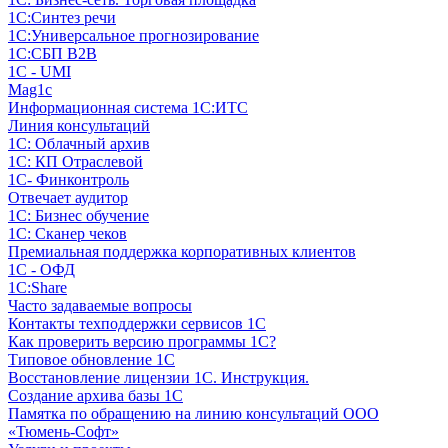
1С:Синтез речи
1С:Универсальное прогнозирование
1С:СБП B2B
1C - UMI
Mag1c
Информационная система 1С:ИТС
Линия консультаций
1С: Облачный архив
1С: КП Отраслевой
1С- Финконтроль
Отвечает аудитор
1С: Бизнес обучение
1С: Сканер чеков
Премиальная поддержка корпоративных клиентов
1С - ОФД
1С:Share
Часто задаваемые вопросы
Контакты техподдержки сервисов 1С
Как проверить версию программы 1С?
Типовое обновление 1С
Восстановление лицензии 1С. Инструкция.
Создание архива базы 1С
Памятка по обращению на линию консультаций ООО
«Тюмень-Софт»