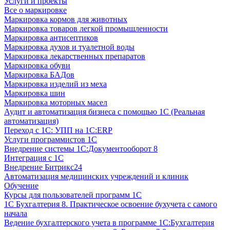
Услуги и проекты
Все о маркировке
Маркировка кормов для животных
Маркировка товаров легкой промышленности
Маркировка антисептиков
Маркировка духов и туалетной воды
Маркировка лекарственных препаратов
Маркировка обуви
Маркировка БАДов
Маркировка изделий из меха
Маркировка шин
Маркировка моторных масел
Аудит и автоматизация бизнеса с помощью 1С (Реальная
автоматизация)
Переход с 1С: УПП на 1С:ERP
Услуги программистов 1С
Внедрение системы 1С:Документооборот 8
Интеграция с 1С
Внедрение Битрикс24
Автоматизация медицинских учреждений и клиник
Обучение
Курсы для пользователей программ 1С
1С Бухгалтерия 8. Практическое освоение бухучета с самого
начала
Ведение бухгалтерского учета в программе 1С:Бухгалтерия