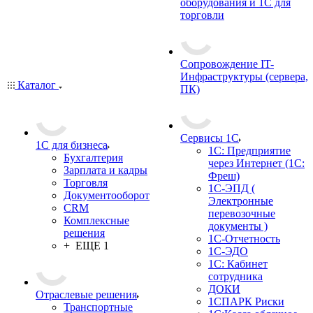
оборудования и 1С для
торговли
Сопровождение IT-
Инфраструктуры (сервера,
Каталог
ПК)
Сервисы 1С
1С для бизнеса
1С: Предприятие
Бухгалтерия
через Интернет (1С:
Зарплата и кадры
Фреш)
Торговля
1С-ЭПД (
Документооборот
Электронные
CRM
перевозочные
Комплексные
документы )
решения
1С-Отчетность
+ ЕЩЕ 1
1С-ЭДО
1С: Кабинет
сотрудника
ДОКИ
Отраслевые решения
1СПАРК Риски
Транспортные