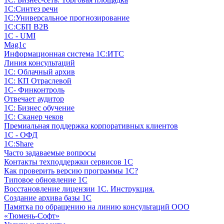
1С:Синтез речи
1С:Универсальное прогнозирование
1С:СБП B2B
1C - UMI
Mag1c
Информационная система 1С:ИТС
Линия консультаций
1С: Облачный архив
1С: КП Отраслевой
1С- Финконтроль
Отвечает аудитор
1С: Бизнес обучение
1С: Сканер чеков
Премиальная поддержка корпоративных клиентов
1С - ОФД
1С:Share
Часто задаваемые вопросы
Контакты техподдержки сервисов 1С
Как проверить версию программы 1С?
Типовое обновление 1С
Восстановление лицензии 1С. Инструкция.
Создание архива базы 1С
Памятка по обращению на линию консультаций ООО
«Тюмень-Софт»