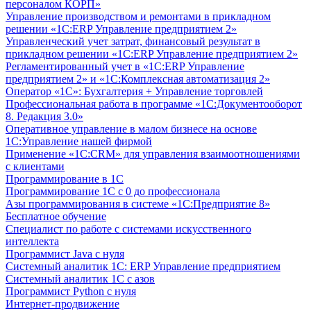
персоналом КОРП»
Управление производством и ремонтами в прикладном
решении «1С:ERP Управление предприятием 2»
Управленческий учет затрат, финансовый результат в
прикладном решении «1С:ERP Управление предприятием 2»
Регламентированный учет в «1С:ERP Управление
предприятием 2» и «1С:Комплексная автоматизация 2»
Оператор «1С»: Бухгалтерия + Управление торговлей
Профессиональная работа в программе «1С:Документооборот
8. Редакция 3.0»
Оперативное управление в малом бизнесе на основе
1С:Управление нашей фирмой
Применение «1С:CRM» для управления взаимоотношениями
с клиентами
Программирование в 1С
Программирование 1С с 0 до профессионала
Азы программирования в системе «1С:Предприятие 8»
Бесплатное обучение
Специалист по работе с системами искусственного
интеллекта
Программист Java с нуля
Системный аналитик 1С: ERP Управление предприятием
Системный аналитик 1С с азов
Программист Python с нуля
Интернет-продвижение