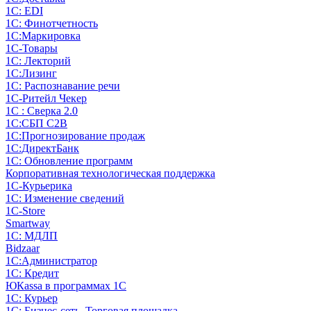
1С: EDI
1С: Финотчетность
1С:Маркировка
1С-Товары
1С: Лекторий
1С:Лизинг
1С: Распознавание речи
1C-Ритейл Чекер
1С : Сверка 2.0
1С:СБП C2B
1С:Прогнозирование продаж
1С:ДиректБанк
1С: Обновление программ
Корпоративная технологическая поддержка
1С-Курьерика
1С: Изменение сведений
1C-Store
Smartway
1С: МДЛП
Bidzaar
1С:Администратор
1С: Кредит
ЮКаssа в программах 1С
1С: Курьер
1С: Бизнес-сеть. Торговая площадка