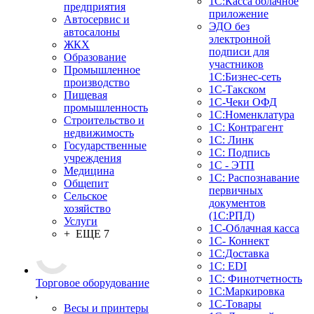
1С:Касса облачное
предприятия
приложение
Автосервис и
ЭДО без
автосалоны
электронной
ЖКХ
подписи для
Образование
участников
Промышленное
1С:Бизнес-сеть
производство
1С-Такском
Пищевая
1С-Чеки ОФД
промышленность
1С:Номенклатура
Строительство и
1С: Контрагент
недвижимость
1С: Линк
Государственные
1С: Подпись
учреждения
1С - ЭТП
Медицина
1С: Распознавание
Общепит
первичных
Сельское
документов
хозяйство
(1С:РПД)
Услуги
1С-Облачная касса
+ ЕЩЕ 7
1С- Коннект
1С:Доставка
1С: EDI
1С: Финотчетность
Торговое оборудование
1С:Маркировка
1С-Товары
Весы и принтеры