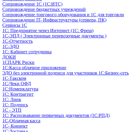
Сопровождение 1С (1С:ИТС)
Сопровождение бюджетных учреждений
Сопровождение торгового оборудования и 1С для торговли
Сопровождение IT- Инфраструктуры (сервера, ПК)
Сервисы 1С
1С: Предприятие через Интернет (1С: Фреш)
1С-ЭПД ( Электронные перевозочные документы )
1С-Отчетность
1С-ЭДО
1С: Кабинет сотрудника
ДОКИ
1СПАРК Риски
1С:Касса облачное приложение
ЭДО без электронной подписи для участников 1С:Бизнес-сеть
1С-Такском
1С-Чеки ОФД
1С:Номенклатура
1С: Контрагент
1С: Линк
1С: Подпись
1С - ЭТП
1С: Распознавание первичных документов (1С:РПД)
1С-Облачная касса
1С- Коннект
1С:Доставка