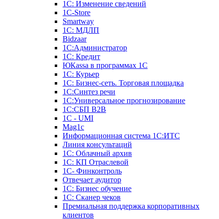
1С: Изменение сведений
1C-Store
Smartway
1С: МДЛП
Bidzaar
1С:Администратор
1С: Кредит
ЮКаssа в программах 1С
1С: Курьер
1С: Бизнес-сеть. Торговая площадка
1С:Синтез речи
1С:Универсальное прогнозирование
1С:СБП B2B
1C - UMI
Mag1c
Информационная система 1С:ИТС
Линия консультаций
1С: Облачный архив
1С: КП Отраслевой
1С- Финконтроль
Отвечает аудитор
1С: Бизнес обучение
1С: Сканер чеков
Премиальная поддержка корпоративных
клиентов