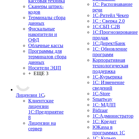
кассовая техника
1С: Распознавание
Сканеры штрих-
речи
кодов
1C-Ритейл Чекер
Терминалы сбора
1С : Сверка 2.0
данных
1С:СБП C2B
Фискальные
1С:Прогнозирование
накопители и
продаж
ОФД
1С:ДиректБанк
Облачные кассы
1С: Обновление
Программы для
программ
терминалов сбора
Корпоративная
данных
технологическая
Носители ЭЦП
поддержка
+ ЕЩЕ 3
1С-Курьерика
1С: Изменение
сведений
1C-Store
Лицензии 1С
Smartway
Клиентские
1С: МДЛП
лицензии
Bidzaar
1С:Предприятие
1С:Администратор
8
1С: Кредит
Лицензии на
ЮКаssа в
сервер
программах 1С
1С: Курьер