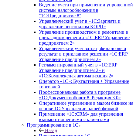
Ведение учета при применении упрощенной
системы налогообложения в
"1С:Предприятие 8"
Управленческий учет в «1C:Зарплата и
управление персоналом КОРП»
Управление производством и ремонтами в
прикладном решении «1С:ERP Управление
предприятием 2»
Управленческий учет затрат, финансовый
результат в прикладном решении «1С:ERP
Управление предприятием 2»
Регламентированный учет в «1С:ERP
Управление предприятием 2» и
«1С:Комплексная автоматизация 2»
Оператор «1С»: Бухгалтерия + Управление
торговлей
Профессиональная работа в программе
«1С:Документооборот 8. Редакция 3.0»
Оперативное управление в малом бизнесе на
основе 1С:Управление нашей фирмой
Применение «1С:CRM» для управления
взаимоотношениями с клиентами
Программирование в 1С
Назад
Программирование в 1С