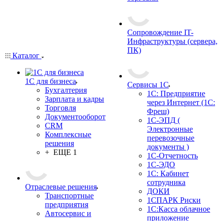
Сопровождение IT-
Инфраструктуры (сервера,
ПК)
Каталог
1С для бизнеса
Сервисы 1С
Бухгалтерия
1С: Предприятие
Зарплата и кадры
через Интернет (1С:
Торговля
Фреш)
Документооборот
1С-ЭПД (
CRM
Электронные
Комплексные
перевозочные
решения
документы )
+ ЕЩЕ 1
1С-Отчетность
1С-ЭДО
1С: Кабинет
сотрудника
Отраслевые решения
ДОКИ
Транспортные
1СПАРК Риски
предприятия
1С:Касса облачное
Автосервис и
приложение