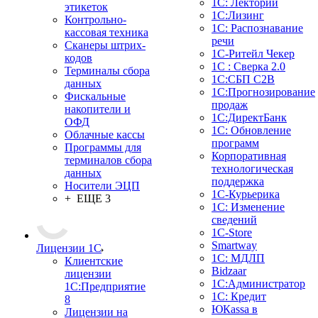
1С: Лекторий
этикеток
1С:Лизинг
Контрольно-
1С: Распознавание
кассовая техника
речи
Сканеры штрих-
1C-Ритейл Чекер
кодов
1С : Сверка 2.0
Терминалы сбора
1С:СБП C2B
данных
1С:Прогнозирование
Фискальные
продаж
накопители и
1С:ДиректБанк
ОФД
1С: Обновление
Облачные кассы
программ
Программы для
Корпоративная
терминалов сбора
технологическая
данных
поддержка
Носители ЭЦП
1С-Курьерика
+ ЕЩЕ 3
1С: Изменение
сведений
1C-Store
Smartway
Лицензии 1С
1С: МДЛП
Клиентские
Bidzaar
лицензии
1С:Администратор
1С:Предприятие
1С: Кредит
8
ЮКаssа в
Лицензии на