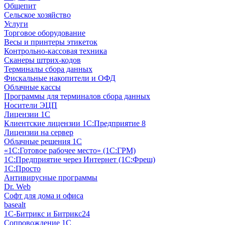
Общепит
Сельское хозяйство
Услуги
Торговое оборудование
Весы и принтеры этикеток
Контрольно-кассовая техника
Сканеры штрих-кодов
Терминалы сбора данных
Фискальные накопители и ОФД
Облачные кассы
Программы для терминалов сбора данных
Носители ЭЦП
Лицензии 1С
Клиентские лицензии 1С:Предприятие 8
Лицензии на сервер
Облачные решения 1С
«1C:Готовое рабочее место» (1С:ГРМ)
1С:Предприятие через Интернет (1С:Фреш)
1С:Просто
Антивирусные программы
Dr. Web
Софт для дома и офиса
basealt
1С-Битрикс и Битрикс24
Сопровождение 1С