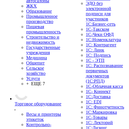
автосалоны
ЭДО без
ЖКХ
электронной
Образование
подписи для
Промышленное
участников
производство
1С:Бизнес-сеть
Пищевая
1С-Такском
промышленность
1С-Чеки ОФД
Строительство и
1С:Номенклатура
недвижимость
1С: Контрагент
Государственные
1С: Линк
учреждения
1С: Подпись
Медицина
1С - ЭТП
Общепит
1С: Распознавание
Сельское
первичных
хозяйство
документов
Услуги
(1С:РПД)
+ ЕЩЕ 7
1С-Облачная касса
1С- Коннект
1С:Доставка
1С: EDI
Торговое оборудование
1С: Финотчетность
1С:Маркировка
Весы и принтеры
1С-Товары
этикеток
1С: Лекторий
Контрольно-
1С:Лизинг