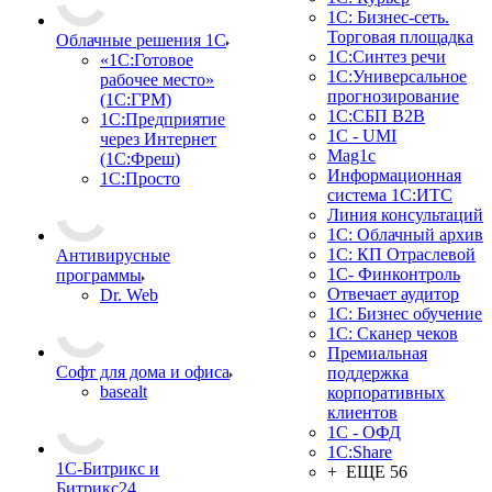
1С: Бизнес-сеть.
Торговая площадка
Облачные решения 1С
1С:Синтез речи
«1C:Готовое
1С:Универсальное
рабочее место»
прогнозирование
(1С:ГРМ)
1С:СБП B2B
1С:Предприятие
1C - UMI
через Интернет
Mag1c
(1С:Фреш)
Информационная
1С:Просто
система 1С:ИТС
Линия консультаций
1С: Облачный архив
1С: КП Отраслевой
Антивирусные
1С- Финконтроль
программы
Отвечает аудитор
Dr. Web
1С: Бизнес обучение
1С: Сканер чеков
Премиальная
Софт для дома и офиса
поддержка
basealt
корпоративных
клиентов
1С - ОФД
1С:Share
1С-Битрикс и
+ ЕЩЕ 56
Битрикс24