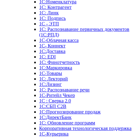
1С:Номенклатура
1С: Контрагент
1С: Линк
1С: Подпись
1С - ЭТП
1С: Распознавание первичных документов
(1С:РПД)
1С-Облачная касса
1С- Коннект
1С:Доставка
1С: EDI
1С: Финотчетность
1С:Маркировка
1С-Товары
1С: Лекторий
1С:Лизинг
1С: Распознавание речи
1C-Ритейл Чекер
1С : Сверка 2.0
1С:СБП C2B
1С:Прогнозирование продаж
1С:ДиректБанк
1С: Обновление программ
Корпоративная технологическая поддержка
1С-Курьерика