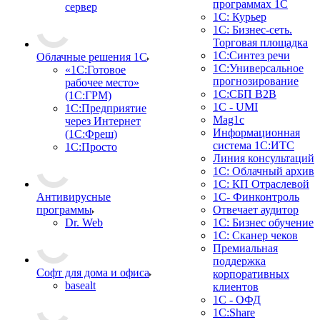
программах 1С
сервер
1С: Курьер
1С: Бизнес-сеть.
Торговая площадка
1С:Синтез речи
Облачные решения 1С
1С:Универсальное
«1C:Готовое
прогнозирование
рабочее место»
1С:СБП B2B
(1С:ГРМ)
1C - UMI
1С:Предприятие
Mag1c
через Интернет
Информационная
(1С:Фреш)
система 1С:ИТС
1С:Просто
Линия консультаций
1С: Облачный архив
1С: КП Отраслевой
Антивирусные
1С- Финконтроль
программы
Отвечает аудитор
Dr. Web
1С: Бизнес обучение
1С: Сканер чеков
Премиальная
поддержка
Софт для дома и офиса
корпоративных
basealt
клиентов
1С - ОФД
1С:Share