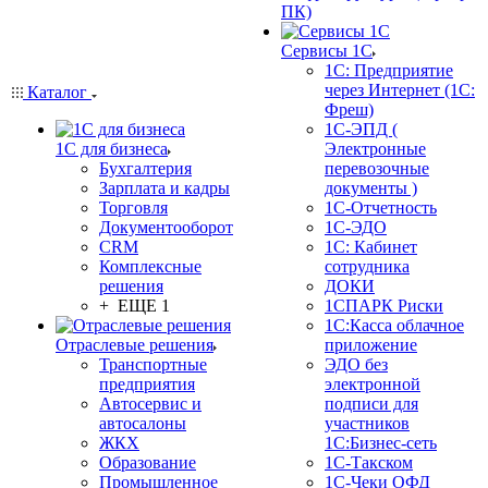
ПК)
Сервисы 1С
1С: Предприятие
через Интернет (1С:
Каталог
Фреш)
1С-ЭПД (
1С для бизнеса
Электронные
Бухгалтерия
перевозочные
Зарплата и кадры
документы )
Торговля
1С-Отчетность
Документооборот
1С-ЭДО
CRM
1С: Кабинет
Комплексные
сотрудника
решения
ДОКИ
+ ЕЩЕ 1
1СПАРК Риски
1С:Касса облачное
Отраслевые решения
приложение
Транспортные
ЭДО без
предприятия
электронной
Автосервис и
подписи для
автосалоны
участников
ЖКХ
1С:Бизнес-сеть
Образование
1С-Такском
Промышленное
1С-Чеки ОФД