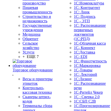
производство
1С:Номенклатура
Пищевая
1С: Контрагент
промышленность
1С: Линк
Строительство и
1С: Подпись
недвижимость
1С - ЭТП
Государственные
1С: Распознавание
учреждения
первичных
Медицина
документов
Общепит
(1С:РПД)
Сельское
1С-Облачная касса
хозяйство
1С- Коннект
Услуги
1С:Доставка
+ ЕЩЕ 7
1С: EDI
1С: Финотчетность
1С:Маркировка
Торговое оборудование
1С-Товары
1С: Лекторий
Весы и принтеры
1С:Лизинг
этикеток
1С: Распознавание
Контрольно-
речи
кассовая техника
1C-Ритейл Чекер
Сканеры штрих-
1С : Сверка 2.0
кодов
1С:СБП C2B
Терминалы сбора
1С:Прогнозирование
данных
продаж