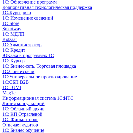
1С: Обновление программ
Корпоративная технологическая поддержка
1С-Курьерика
1С: Изменение сведений
1C-Store
Smartway
1С: МДЛП
Bidzaar
1С:Администратор
1С: Кредит
ЮКаssа в программах 1С
1С: Курьер
1С: Бизнес-сеть. Торговая площадка
1С:Синтез речи
1С:Универсальное прогнозирование
1С:СБП B2B
1C - UMI
Mag1c
Информационная система 1С:ИТС
Линия консультаций
1С: Облачный архив
1С: КП Отраслевой
1С- Финконтроль
Отвечает аудитор
1С: Бизнес обучение