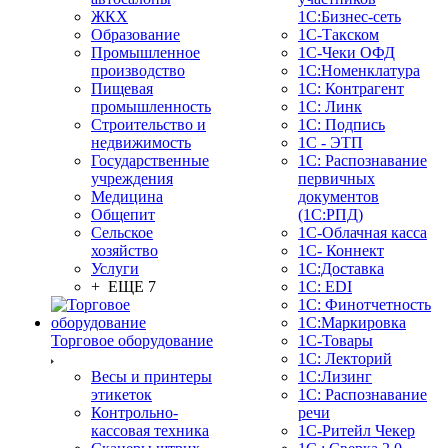
ЖКХ
1С:Бизнес-сеть
Образование
1С-Такском
Промышленное
1С-Чеки ОФД
производство
1С:Номенклатура
Пищевая
1С: Контрагент
промышленность
1С: Линк
Строительство и
1С: Подпись
недвижимость
1С - ЭТП
Государственные
1С: Распознавание
учреждения
первичных
Медицина
документов
Общепит
(1С:РПД)
Сельское
1С-Облачная касса
хозяйство
1С- Коннект
Услуги
1С:Доставка
+ ЕЩЕ 7
1С: EDI
1С: Финотчетность
1С:Маркировка
Торговое оборудование
1С-Товары
1С: Лекторий
Весы и принтеры
1С:Лизинг
этикеток
1С: Распознавание
Контрольно-
речи
кассовая техника
1C-Ритейл Чекер