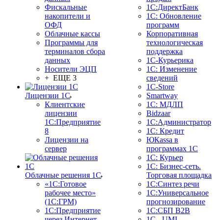
Фискальные
1С:ДиректБанк
накопители и
1С: Обновление
ОФД
программ
Облачные кассы
Корпоративная
Программы для
технологическая
терминалов сбора
поддержка
данных
1С-Курьерика
Носители ЭЦП
1С: Изменение
+ ЕЩЕ 3
сведений
1C-Store
Лицензии 1С
Smartway
Клиентские
1С: МДЛП
лицензии
Bidzaar
1С:Предприятие
1С:Администратор
8
1С: Кредит
Лицензии на
ЮКаssа в
сервер
программах 1С
1С: Курьер
1С: Бизнес-сеть.
Облачные решения 1С
Торговая площадка
«1C:Готовое
1С:Синтез речи
рабочее место»
1С:Универсальное
(1С:ГРМ)
прогнозирование
1С:Предприятие
1С:СБП B2B
через Интернет
1C - UMI