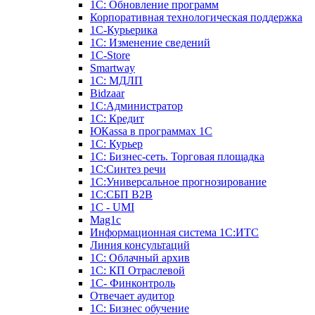
1С: Обновление программ
Корпоративная технологическая поддержка
1С-Курьерика
1С: Изменение сведений
1C-Store
Smartway
1С: МДЛП
Bidzaar
1С:Администратор
1С: Кредит
ЮКаssа в программах 1С
1С: Курьер
1С: Бизнес-сеть. Торговая площадка
1С:Синтез речи
1С:Универсальное прогнозирование
1С:СБП B2B
1C - UMI
Mag1c
Информационная система 1С:ИТС
Линия консультаций
1С: Облачный архив
1С: КП Отраслевой
1С- Финконтроль
Отвечает аудитор
1С: Бизнес обучение