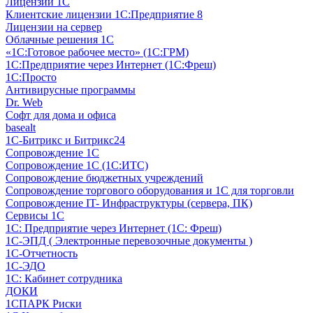
Лицензии 1С
Клиентские лицензии 1С:Предприятие 8
Лицензии на сервер
Облачные решения 1С
«1C:Готовое рабочее место» (1С:ГРМ)
1С:Предприятие через Интернет (1С:Фреш)
1С:Просто
Антивирусные программы
Dr. Web
Софт для дома и офиса
basealt
1С-Битрикс и Битрикс24
Сопровождение 1С
Сопровождение 1С (1С:ИТС)
Сопровождение бюджетных учреждений
Сопровождение торгового оборудования и 1С для торговли
Сопровождение IT- Инфраструктуры (сервера, ПК)
Сервисы 1С
1С: Предприятие через Интернет (1С: Фреш)
1С-ЭПД ( Электронные перевозочные документы )
1С-Отчетность
1С-ЭДО
1С: Кабинет сотрудника
ДОКИ
1СПАРК Риски