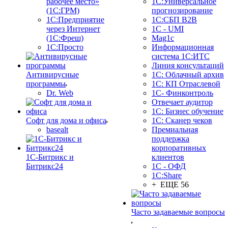
рабочее место»
1С:Универсальное
(1С:ГРМ)
прогнозирование
1С:Предприятие
1С:СБП B2B
через Интернет
1C - UMI
(1С:Фреш)
Mag1c
1С:Просто
Информационная
система 1С:ИТС
Линия консультаций
Антивирусные
1С: Облачный архив
программы
1С: КП Отраслевой
Dr. Web
1С- Финконтроль
Отвечает аудитор
1С: Бизнес обучение
Софт для дома и офиса
1С: Сканер чеков
basealt
Премиальная
поддержка
корпоративных
1С-Битрикс и
клиентов
Битрикс24
1С - ОФД
1С:Share
+ ЕЩЕ 56
Часто задаваемые вопросы