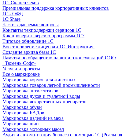
1С: Сканер чеков
Премиальная поддержка корпоративных клиентов
1С - ОФД
1С:Share
Часто задаваемые вопросы
Контакты техподдержки сервисов 1С
Как проверить версию программы 1С?
Типовое обновление 1С
Восстановление лицензии 1С. Инструкция.
Создание архива базы 1С
Памятка по обращению на линию консультаций ООО
«Тюмень-Софт»
Услуги и проекты
Все о маркировке
Маркировка кормов для животных
Маркировка товаров легкой промышленности
Маркировка антисептиков
Маркировка духов и туалетной воды
Маркировка лекарственных препаратов
Маркировка обуви
Маркировка БАДов
Маркировка изделий из меха
Маркировка шин
Маркировка моторных масел
Аудит и автоматизация бизнеса с помощью 1С (Реальная