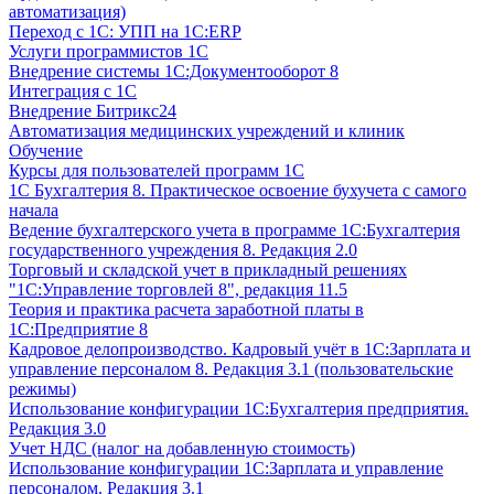
автоматизация)
Переход с 1С: УПП на 1С:ERP
Услуги программистов 1С
Внедрение системы 1С:Документооборот 8
Интеграция с 1С
Внедрение Битрикс24
Автоматизация медицинских учреждений и клиник
Обучение
Курсы для пользователей программ 1С
1С Бухгалтерия 8. Практическое освоение бухучета с самого
начала
Ведение бухгалтерского учета в программе 1С:Бухгалтерия
государственного учреждения 8. Редакция 2.0
Торговый и складской учет в прикладный решениях
"1С:Управление торговлей 8", редакция 11.5
Теория и практика расчета заработной платы в
1С:Предприятие 8
Кадровое делопроизводство. Кадровый учёт в 1С:Зарплата и
управление персоналом 8. Редакция 3.1 (пользовательские
режимы)
Использование конфигурации 1С:Бухгалтерия предприятия.
Редакция 3.0
Учет НДС (налог на добавленную стоимость)
Использование конфигурации 1С:Зарплата и управление
персоналом. Редакция 3.1