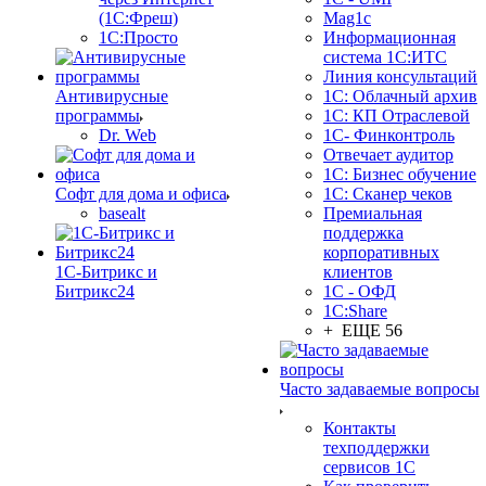
(1С:Фреш)
Mag1c
1С:Просто
Информационная
система 1С:ИТС
Линия консультаций
Антивирусные
1С: Облачный архив
программы
1С: КП Отраслевой
Dr. Web
1С- Финконтроль
Отвечает аудитор
1С: Бизнес обучение
Софт для дома и офиса
1С: Сканер чеков
basealt
Премиальная
поддержка
корпоративных
1С-Битрикс и
клиентов
Битрикс24
1С - ОФД
1С:Share
+ ЕЩЕ 56
Часто задаваемые вопросы
Контакты
техподдержки
сервисов 1С