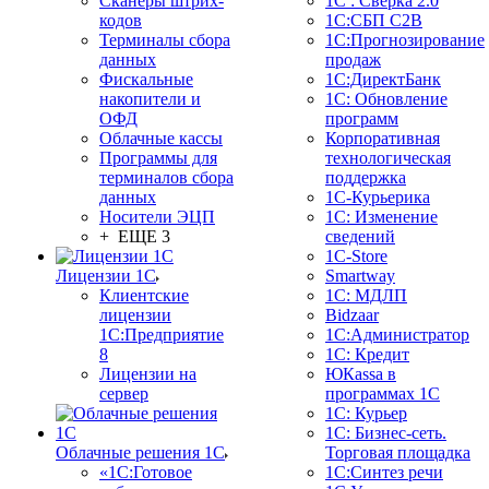
Сканеры штрих-
1С : Сверка 2.0
кодов
1С:СБП C2B
Терминалы сбора
1С:Прогнозирование
данных
продаж
Фискальные
1С:ДиректБанк
накопители и
1С: Обновление
ОФД
программ
Облачные кассы
Корпоративная
Программы для
технологическая
терминалов сбора
поддержка
данных
1С-Курьерика
Носители ЭЦП
1С: Изменение
+ ЕЩЕ 3
сведений
1C-Store
Лицензии 1С
Smartway
Клиентские
1С: МДЛП
лицензии
Bidzaar
1С:Предприятие
1С:Администратор
8
1С: Кредит
Лицензии на
ЮКаssа в
сервер
программах 1С
1С: Курьер
1С: Бизнес-сеть.
Облачные решения 1С
Торговая площадка
«1C:Готовое
1С:Синтез речи