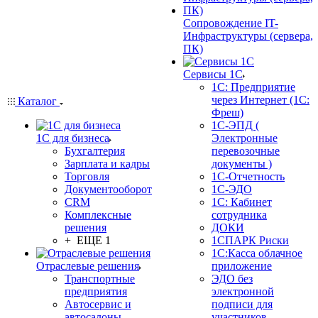
Сопровождение IT-
Инфраструктуры (сервера,
ПК)
Сервисы 1С
1С: Предприятие
через Интернет (1С:
Каталог
Фреш)
1С-ЭПД (
1С для бизнеса
Электронные
Бухгалтерия
перевозочные
Зарплата и кадры
документы )
Торговля
1С-Отчетность
Документооборот
1С-ЭДО
CRM
1С: Кабинет
Комплексные
сотрудника
решения
ДОКИ
+ ЕЩЕ 1
1СПАРК Риски
1С:Касса облачное
Отраслевые решения
приложение
Транспортные
ЭДО без
предприятия
электронной
Автосервис и
подписи для
автосалоны
участников