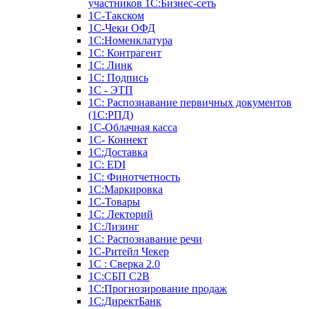
участников 1С:Бизнес-сеть
1С-Такском
1С-Чеки ОФД
1С:Номенклатура
1С: Контрагент
1С: Линк
1С: Подпись
1С - ЭТП
1С: Распознавание первичных документов
(1С:РПД)
1С-Облачная касса
1С- Коннект
1С:Доставка
1С: EDI
1С: Финотчетность
1С:Маркировка
1С-Товары
1С: Лекторий
1С:Лизинг
1С: Распознавание речи
1C-Ритейл Чекер
1С : Сверка 2.0
1С:СБП C2B
1С:Прогнозирование продаж
1С:ДиректБанк