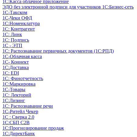
1С:Касса облачное приложение
ЭДО без электронной подписи для участников 1С:Бизнес-сеть
1С-Такском
1С-Чеки ОФД
1С:Номенклатура
1С: Контрагент
1С: Линк
1С: Подпись
1С - ЭТП
1С: Распознавание первичных документов (1С:РПД)
1С-Облачная касса
1С- Коннект
1С:Доставка
1С: EDI
1С: Финотчетность
1С:Маркировка
1С-Товары
1С: Лекторий
1С:Лизинг
1С: Распознавание речи
1C-Ритейл Чекер
1С : Сверка 2.0
1С:СБП C2B
1С:Прогнозирование продаж
1С:ДиректБанк