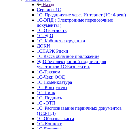
Назад
Сервисы 1С
1С: Предприятие через Интернет (1С: Фреш)
1С-ЭПД ( Электронные перевозочные
документы )
1С-Отчетность
1С-ЭДО
1С: Кабинет сотрудника
ДОКИ
1СПАРК Риски
1С:Касса облачное приложение
ЭДО без электронной подписи для
участников 1С:Бизнес-сеть
1С-Такском
1С-Чеки ОФД
1С:Номенклатура
1С: Контрагент
1С: Линк
1С: Подпись
1С - ЭТП
1С: Распознавание первичных документов
(1С:РПД)
1С-Облачная касса
1С- Коннект
1С:Доставка