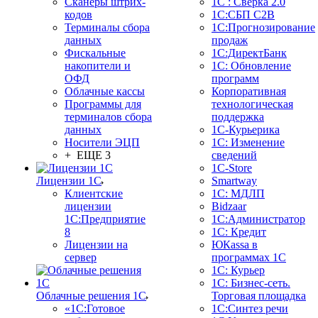
Сканеры штрих-
1С : Сверка 2.0
кодов
1С:СБП C2B
Терминалы сбора
1С:Прогнозирование
данных
продаж
Фискальные
1С:ДиректБанк
накопители и
1С: Обновление
ОФД
программ
Облачные кассы
Корпоративная
Программы для
технологическая
терминалов сбора
поддержка
данных
1С-Курьерика
Носители ЭЦП
1С: Изменение
+ ЕЩЕ 3
сведений
1C-Store
Лицензии 1С
Smartway
Клиентские
1С: МДЛП
лицензии
Bidzaar
1С:Предприятие
1С:Администратор
8
1С: Кредит
Лицензии на
ЮКаssа в
сервер
программах 1С
1С: Курьер
1С: Бизнес-сеть.
Облачные решения 1С
Торговая площадка
«1C:Готовое
1С:Синтез речи