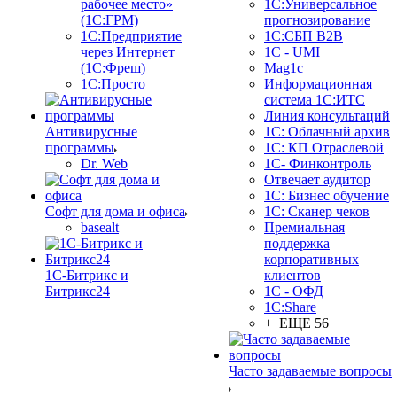
рабочее место»
1С:Универсальное
(1С:ГРМ)
прогнозирование
1С:Предприятие
1С:СБП B2B
через Интернет
1C - UMI
(1С:Фреш)
Mag1c
1С:Просто
Информационная
система 1С:ИТС
Линия консультаций
Антивирусные
1С: Облачный архив
программы
1С: КП Отраслевой
Dr. Web
1С- Финконтроль
Отвечает аудитор
1С: Бизнес обучение
Софт для дома и офиса
1С: Сканер чеков
basealt
Премиальная
поддержка
корпоративных
1С-Битрикс и
клиентов
Битрикс24
1С - ОФД
1С:Share
+ ЕЩЕ 56
Часто задаваемые вопросы