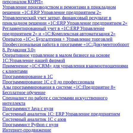
персоналом КОРП»
Управление производством и ремонтами в прикладном
решении «1С:ERP Управление предприятием 2»
Управленческий учет затрат, финансовый результат в
прикладном решении «1С:ERP Управление предприятием 2»
Регламентированный учет в «1С:ERP Управление
предприятием 2» и «1С:Комплексная автоматизация 2»
Оператор «1С»: Бухгалтерия + Управление торговлей
Профессиональная работа в программе «1С:Документооборот
8. Редакция 3.0»
Оперативное управление в малом бизнесе на основе
1С:Управление нашей фирмой
Применение «1С:CRM» для управления взаимоотношениями
с клиентами
Программирование в 1С
Программирование 1С с 0 до профессионала
Азы программирования в системе «1С:Предприятие 8»
Бесплатное обучение
Специалист по работе с системами искусственного
интеллекта
Программист Java с нуля
Системный аналитик 1С: ERP Управление предприятием
Системный аналитик 1С с азов
Программист Python с нуля
Интернет-продвижение