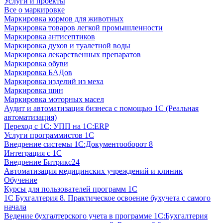
Услуги и проекты
Все о маркировке
Маркировка кормов для животных
Маркировка товаров легкой промышленности
Маркировка антисептиков
Маркировка духов и туалетной воды
Маркировка лекарственных препаратов
Маркировка обуви
Маркировка БАДов
Маркировка изделий из меха
Маркировка шин
Маркировка моторных масел
Аудит и автоматизация бизнеса с помощью 1С (Реальная
автоматизация)
Переход с 1С: УПП на 1С:ERP
Услуги программистов 1С
Внедрение системы 1С:Документооборот 8
Интеграция с 1С
Внедрение Битрикс24
Автоматизация медицинских учреждений и клиник
Обучение
Курсы для пользователей программ 1С
1С Бухгалтерия 8. Практическое освоение бухучета с самого
начала
Ведение бухгалтерского учета в программе 1С:Бухгалтерия