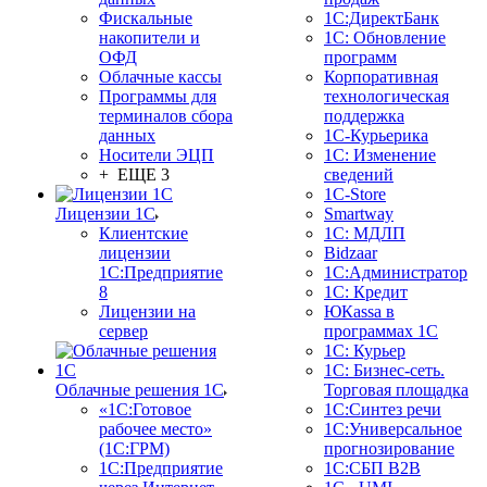
Фискальные
1С:ДиректБанк
накопители и
1С: Обновление
ОФД
программ
Облачные кассы
Корпоративная
Программы для
технологическая
терминалов сбора
поддержка
данных
1С-Курьерика
Носители ЭЦП
1С: Изменение
+ ЕЩЕ 3
сведений
1C-Store
Лицензии 1С
Smartway
Клиентские
1С: МДЛП
лицензии
Bidzaar
1С:Предприятие
1С:Администратор
8
1С: Кредит
Лицензии на
ЮКаssа в
сервер
программах 1С
1С: Курьер
1С: Бизнес-сеть.
Облачные решения 1С
Торговая площадка
«1C:Готовое
1С:Синтез речи
рабочее место»
1С:Универсальное
(1С:ГРМ)
прогнозирование
1С:Предприятие
1С:СБП B2B