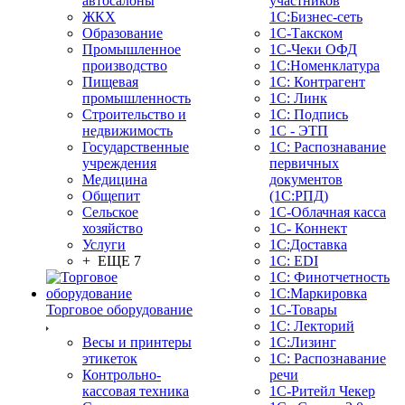
автосалоны
участников
ЖКХ
1С:Бизнес-сеть
Образование
1С-Такском
Промышленное
1С-Чеки ОФД
производство
1С:Номенклатура
Пищевая
1С: Контрагент
промышленность
1С: Линк
Строительство и
1С: Подпись
недвижимость
1С - ЭТП
Государственные
1С: Распознавание
учреждения
первичных
Медицина
документов
Общепит
(1С:РПД)
Сельское
1С-Облачная касса
хозяйство
1С- Коннект
Услуги
1С:Доставка
+ ЕЩЕ 7
1С: EDI
1С: Финотчетность
1С:Маркировка
Торговое оборудование
1С-Товары
1С: Лекторий
Весы и принтеры
1С:Лизинг
этикеток
1С: Распознавание
Контрольно-
речи
кассовая техника
1C-Ритейл Чекер