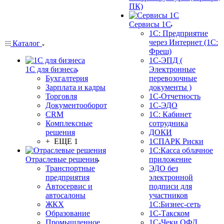
ПК)
Сервисы 1С
1С: Предприятие
через Интернет (1С:
Каталог
Фреш)
1С-ЭПД (
1С для бизнеса
Электронные
Бухгалтерия
перевозочные
Зарплата и кадры
документы )
Торговля
1С-Отчетность
Документооборот
1С-ЭДО
CRM
1С: Кабинет
Комплексные
сотрудника
решения
ДОКИ
+ ЕЩЕ 1
1СПАРК Риски
1С:Касса облачное
Отраслевые решения
приложение
Транспортные
ЭДО без
предприятия
электронной
Автосервис и
подписи для
автосалоны
участников
ЖКХ
1С:Бизнес-сеть
Образование
1С-Такском
Промышленное
1С-Чеки ОФД