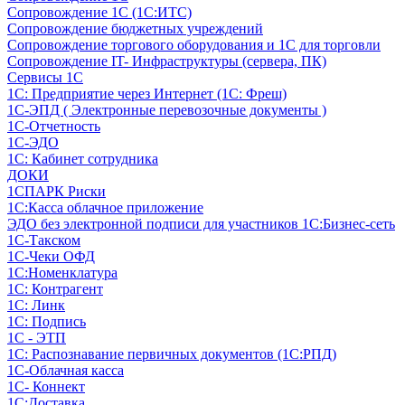
Сопровождение 1С (1С:ИТС)
Сопровождение бюджетных учреждений
Сопровождение торгового оборудования и 1С для торговли
Сопровождение IT- Инфраструктуры (сервера, ПК)
Сервисы 1С
1С: Предприятие через Интернет (1С: Фреш)
1С-ЭПД ( Электронные перевозочные документы )
1С-Отчетность
1С-ЭДО
1С: Кабинет сотрудника
ДОКИ
1СПАРК Риски
1С:Касса облачное приложение
ЭДО без электронной подписи для участников 1С:Бизнес-сеть
1С-Такском
1С-Чеки ОФД
1С:Номенклатура
1С: Контрагент
1С: Линк
1С: Подпись
1С - ЭТП
1С: Распознавание первичных документов (1С:РПД)
1С-Облачная касса
1С- Коннект
1С:Доставка