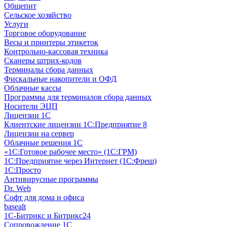
Общепит
Сельское хозяйство
Услуги
Торговое оборудование
Весы и принтеры этикеток
Контрольно-кассовая техника
Сканеры штрих-кодов
Терминалы сбора данных
Фискальные накопители и ОФД
Облачные кассы
Программы для терминалов сбора данных
Носители ЭЦП
Лицензии 1С
Клиентские лицензии 1С:Предприятие 8
Лицензии на сервер
Облачные решения 1С
«1C:Готовое рабочее место» (1С:ГРМ)
1С:Предприятие через Интернет (1С:Фреш)
1С:Просто
Антивирусные программы
Dr. Web
Софт для дома и офиса
basealt
1С-Битрикс и Битрикс24
Сопровождение 1С