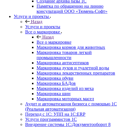
Создание архива базы 1С
Памятка по обращению на линию
консультаций ООО «Тюмень-Софт»
Услуги и проекты
Назад
Услуги и проекты
Все о маркировке
Назад
Все о маркировке
Маркировка кормов для животных
Маркировка товаров легкой
промышленности
Маркировка антисептиков
Маркировка духов и туалетной воды
Маркировка лекарственных препаратов
Маркировка обуви
Маркировка БАДов
Маркировка изделий из меха
Маркировка шин
Маркировка моторных масел
Аудит и автоматизация бизнеса с помощью 1С
(Реальная автоматизация)
Переход с 1С: УПП на 1С:ERP
Услуги программистов 1С
Внедрение системы 1С:Документооборот 8