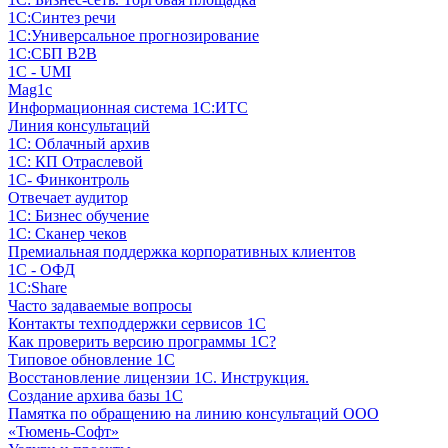
1С:Синтез речи
1С:Универсальное прогнозирование
1С:СБП B2B
1C - UMI
Mag1c
Информационная система 1С:ИТС
Линия консультаций
1С: Облачный архив
1С: КП Отраслевой
1С- Финконтроль
Отвечает аудитор
1С: Бизнес обучение
1С: Сканер чеков
Премиальная поддержка корпоративных клиентов
1С - ОФД
1С:Share
Часто задаваемые вопросы
Контакты техподдержки сервисов 1С
Как проверить версию программы 1С?
Типовое обновление 1С
Восстановление лицензии 1С. Инструкция.
Создание архива базы 1С
Памятка по обращению на линию консультаций ООО
«Тюмень-Софт»