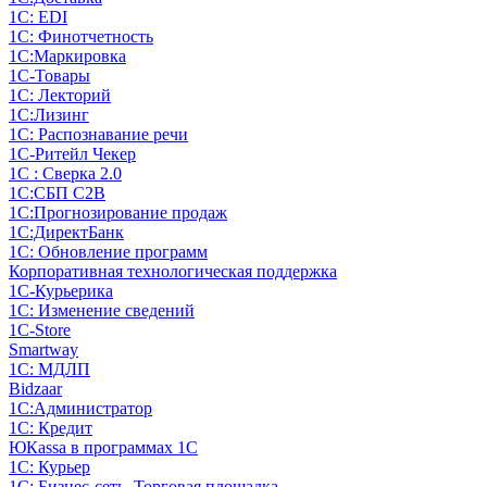
1С: EDI
1С: Финотчетность
1С:Маркировка
1С-Товары
1С: Лекторий
1С:Лизинг
1С: Распознавание речи
1C-Ритейл Чекер
1С : Сверка 2.0
1С:СБП C2B
1С:Прогнозирование продаж
1С:ДиректБанк
1С: Обновление программ
Корпоративная технологическая поддержка
1С-Курьерика
1С: Изменение сведений
1C-Store
Smartway
1С: МДЛП
Bidzaar
1С:Администратор
1С: Кредит
ЮКаssа в программах 1С
1С: Курьер
1С: Бизнес-сеть. Торговая площадка