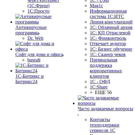
через Интернет
1C - UMI
(1С:Фреш)
Mag1c
1С:Просто
Информационная
система 1С:ИТС
Линия консультаций
Антивирусные
1С: Облачный архив
программы
1С: КП Отраслевой
Dr. Web
1С- Финконтроль
Отвечает аудитор
1С: Бизнес обучение
Софт для дома и офиса
1С: Сканер чеков
basealt
Премиальная
поддержка
корпоративных
1С-Битрикс и
клиентов
Битрикс24
1С - ОФД
1С:Share
+ ЕЩЕ 56
Часто задаваемые вопросы
Контакты
техподдержки
сервисов 1С