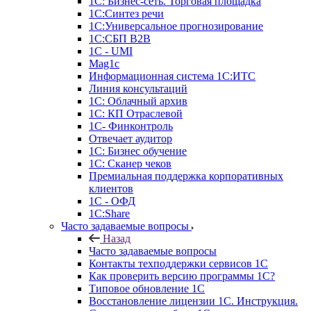
1С: Бизнес-сеть. Торговая площадка
1С:Синтез речи
1С:Универсальное прогнозирование
1С:СБП B2B
1C - UMI
Mag1c
Информационная система 1С:ИТС
Линия консультаций
1С: Облачный архив
1С: КП Отраслевой
1С- Финконтроль
Отвечает аудитор
1С: Бизнес обучение
1С: Сканер чеков
Премиальная поддержка корпоративных
клиентов
1С - ОФД
1С:Share
Часто задаваемые вопросы
Назад
Часто задаваемые вопросы
Контакты техподдержки сервисов 1С
Как проверить версию программы 1С?
Типовое обновление 1С
Восстановление лицензии 1С. Инструкция.