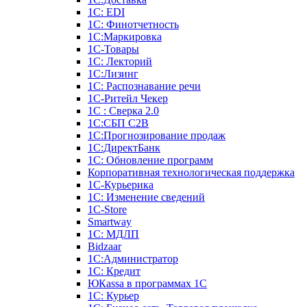
1С: EDI
1С: Финотчетность
1С:Маркировка
1С-Товары
1С: Лекторий
1С:Лизинг
1С: Распознавание речи
1C-Ритейл Чекер
1С : Сверка 2.0
1С:СБП C2B
1С:Прогнозирование продаж
1С:ДиректБанк
1С: Обновление программ
Корпоративная технологическая поддержка
1С-Курьерика
1С: Изменение сведений
1C-Store
Smartway
1С: МДЛП
Bidzaar
1С:Администратор
1С: Кредит
ЮКаssа в программах 1С
1С: Курьер