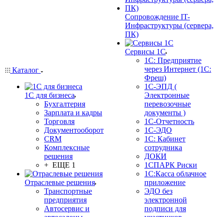
Сопровождение IT-
Инфраструктуры (сервера,
ПК)
Сервисы 1С
1С: Предприятие
через Интернет (1С:
Каталог
Фреш)
1С-ЭПД (
1С для бизнеса
Электронные
Бухгалтерия
перевозочные
Зарплата и кадры
документы )
Торговля
1С-Отчетность
Документооборот
1С-ЭДО
CRM
1С: Кабинет
Комплексные
сотрудника
решения
ДОКИ
+ ЕЩЕ 1
1СПАРК Риски
1С:Касса облачное
Отраслевые решения
приложение
Транспортные
ЭДО без
предприятия
электронной
Автосервис и
подписи для