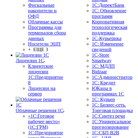
Фискальные
1С:ДиректБанк
накопители и
1С: Обновление
ОФД
программ
Облачные кассы
Корпоративная
Программы для
технологическая
терминалов сбора
поддержка
данных
1С-Курьерика
Носители ЭЦП
1С: Изменение
+ ЕЩЕ 3
сведений
1C-Store
Лицензии 1С
Smartway
Клиентские
1С: МДЛП
лицензии
Bidzaar
1С:Предприятие
1С:Администратор
8
1С: Кредит
Лицензии на
ЮКаssа в
сервер
программах 1С
1С: Курьер
1С: Бизнес-сеть.
Облачные решения 1С
Торговая площадка
«1C:Готовое
1С:Синтез речи
рабочее место»
1С:Универсальное
(1С:ГРМ)
прогнозирование
1С:Предприятие
1С:СБП B2B