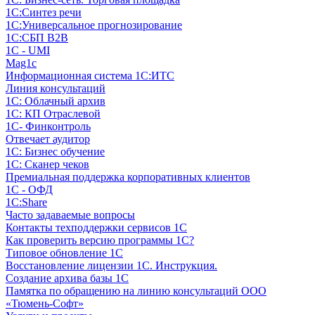
1С:Синтез речи
1С:Универсальное прогнозирование
1С:СБП B2B
1C - UMI
Mag1c
Информационная система 1С:ИТС
Линия консультаций
1С: Облачный архив
1С: КП Отраслевой
1С- Финконтроль
Отвечает аудитор
1С: Бизнес обучение
1С: Сканер чеков
Премиальная поддержка корпоративных клиентов
1С - ОФД
1С:Share
Часто задаваемые вопросы
Контакты техподдержки сервисов 1С
Как проверить версию программы 1С?
Типовое обновление 1С
Восстановление лицензии 1С. Инструкция.
Создание архива базы 1С
Памятка по обращению на линию консультаций ООО
«Тюмень-Софт»