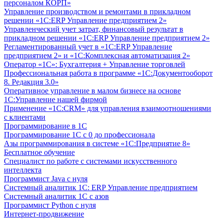
персоналом КОРП»
Управление производством и ремонтами в прикладном
решении «1С:ERP Управление предприятием 2»
Управленческий учет затрат, финансовый результат в
прикладном решении «1С:ERP Управление предприятием 2»
Регламентированный учет в «1С:ERP Управление
предприятием 2» и «1С:Комплексная автоматизация 2»
Оператор «1С»: Бухгалтерия + Управление торговлей
Профессиональная работа в программе «1С:Документооборот
8. Редакция 3.0»
Оперативное управление в малом бизнесе на основе
1С:Управление нашей фирмой
Применение «1С:CRM» для управления взаимоотношениями
с клиентами
Программирование в 1С
Программирование 1С с 0 до профессионала
Азы программирования в системе «1С:Предприятие 8»
Бесплатное обучение
Специалист по работе с системами искусственного
интеллекта
Программист Java с нуля
Системный аналитик 1С: ERP Управление предприятием
Системный аналитик 1С с азов
Программист Python с нуля
Интернет-продвижение