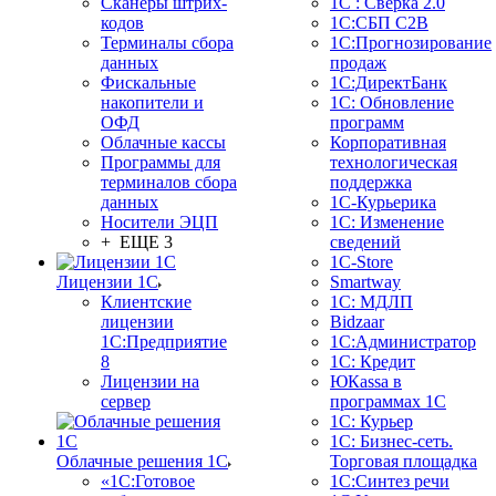
Сканеры штрих-
1С : Сверка 2.0
кодов
1С:СБП C2B
Терминалы сбора
1С:Прогнозирование
данных
продаж
Фискальные
1С:ДиректБанк
накопители и
1С: Обновление
ОФД
программ
Облачные кассы
Корпоративная
Программы для
технологическая
терминалов сбора
поддержка
данных
1С-Курьерика
Носители ЭЦП
1С: Изменение
+ ЕЩЕ 3
сведений
1C-Store
Лицензии 1С
Smartway
Клиентские
1С: МДЛП
лицензии
Bidzaar
1С:Предприятие
1С:Администратор
8
1С: Кредит
Лицензии на
ЮКаssа в
сервер
программах 1С
1С: Курьер
1С: Бизнес-сеть.
Облачные решения 1С
Торговая площадка
«1C:Готовое
1С:Синтез речи