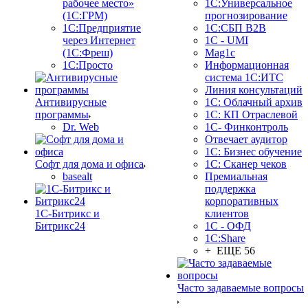
рабочее место»
1С:Универсальное
(1С:ГРМ)
прогнозирование
1С:Предприятие
1С:СБП B2B
через Интернет
1C - UMI
(1С:Фреш)
Mag1c
1С:Просто
Информационная
система 1С:ИТС
Линия консультаций
Антивирусные
1С: Облачный архив
программы
1С: КП Отраслевой
Dr. Web
1С- Финконтроль
Отвечает аудитор
1С: Бизнес обучение
Софт для дома и офиса
1С: Сканер чеков
basealt
Премиальная
поддержка
корпоративных
1С-Битрикс и
клиентов
Битрикс24
1С - ОФД
1С:Share
+ ЕЩЕ 56
Часто задаваемые вопросы