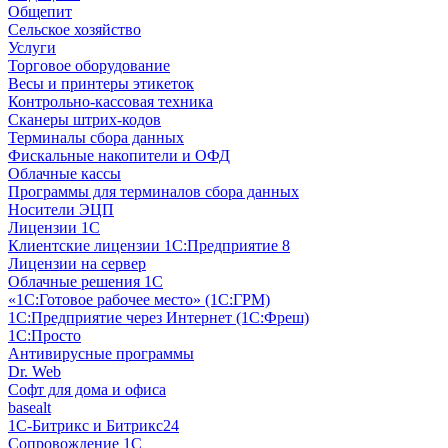
Общепит
Сельское хозяйство
Услуги
Торговое оборудование
Весы и принтеры этикеток
Контрольно-кассовая техника
Сканеры штрих-кодов
Терминалы сбора данных
Фискальные накопители и ОФД
Облачные кассы
Программы для терминалов сбора данных
Носители ЭЦП
Лицензии 1С
Клиентские лицензии 1С:Предприятие 8
Лицензии на сервер
Облачные решения 1С
«1C:Готовое рабочее место» (1С:ГРМ)
1С:Предприятие через Интернет (1С:Фреш)
1С:Просто
Антивирусные программы
Dr. Web
Софт для дома и офиса
basealt
1С-Битрикс и Битрикс24
Сопровождение 1С