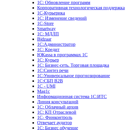
1С: Обновление программ
Корпоративная технологическая поддержка
1С-Курьерика
1С: Изменение сведений
1C-Store
Smartway
1С: МДЛП
Bidzaar
1С:Администратор
1С: Кредит
ЮКаssа в программах 1С
1С: Курьер
1С: Бизнес-сеть. Торговая площадка
1С:Синтез речи
1С:Универсальное прогнозирование
1С:СБП B2B
1C - UMI
Mag1c
Информационная система 1С:ИТС
Линия консультаций
1С: Облачный архив
1С: КП Отраслевой
1С- Финконтроль
Отвечает аудитор
1С: Бизнес обучение