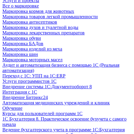
Услуги и проекты
Все о маркировке
Маркировка кормов для животных
Маркировка товаров легкой промышленности
Маркировка антисептиков
Маркировка духов и туалетной воды
Маркировка лекарственных препаратов
Маркировка обуви
Маркировка БАДов
Маркировка изделий из меха
Маркировка шин
Маркировка моторных масел
Аудит и автоматизация бизнеса с помощью 1С (Реальная
автоматизация)
Переход с 1С: УПП на 1С:ERP
Услуги программистов 1С
Внедрение системы 1С:Документооборот 8
Интеграция с 1С
Внедрение Битрикс24
Автоматизация медицинских учреждений и клиник
Обучение
Курсы для пользователей программ 1С
1С Бухгалтерия 8. Практическое освоение бухучета с самого
начала
Ведение бухгалтерского учета в программе 1С:Бухгалтерия