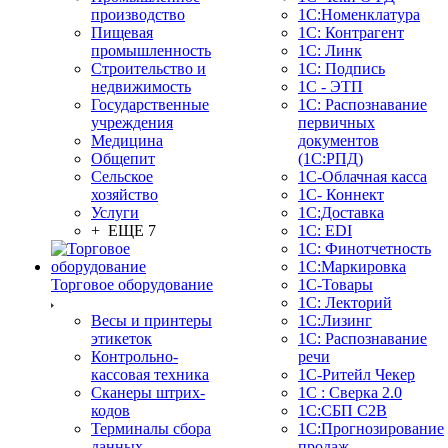
производство
1С:Номенклатура
Пищевая
1С: Контрагент
промышленность
1С: Линк
Строительство и
1С: Подпись
недвижимость
1С - ЭТП
Государственные
1С: Распознавание
учреждения
первичных
Медицина
документов
Общепит
(1С:РПД)
Сельское
1С-Облачная касса
хозяйство
1С- Коннект
Услуги
1С:Доставка
+ ЕЩЕ 7
1С: EDI
1С: Финотчетность
1С:Маркировка
Торговое оборудование
1С-Товары
1С: Лекторий
Весы и принтеры
1С:Лизинг
этикеток
1С: Распознавание
Контрольно-
речи
кассовая техника
1C-Ритейл Чекер
Сканеры штрих-
1С : Сверка 2.0
кодов
1С:СБП C2B
Терминалы сбора
1С:Прогнозирование
данных
продаж