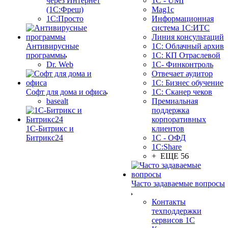
через Интернет
1C - UMI
(1С:Фреш)
Mag1c
1С:Просто
Информационная
система 1С:ИТС
Линия консультаций
Антивирусные
1С: Облачный архив
программы
1С: КП Отраслевой
Dr. Web
1С- Финконтроль
Отвечает аудитор
1С: Бизнес обучение
Софт для дома и офиса
1С: Сканер чеков
basealt
Премиальная
поддержка
корпоративных
1С-Битрикс и
клиентов
Битрикс24
1С - ОФД
1С:Share
+ ЕЩЕ 56
Часто задаваемые вопросы
Контакты
техподдержки
сервисов 1С