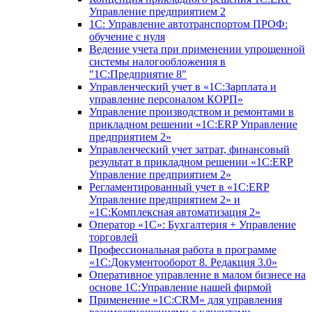
Управление предприятием 2
1С: Управление автотранспортом ПРОФ:
обучение с нуля
Ведение учета при применении упрощенной
системы налогообложения в
"1С:Предприятие 8"
Управленческий учет в «1C:Зарплата и
управление персоналом КОРП»
Управление производством и ремонтами в
прикладном решении «1С:ERP Управление
предприятием 2»
Управленческий учет затрат, финансовый
результат в прикладном решении «1С:ERP
Управление предприятием 2»
Регламентированный учет в «1С:ERP
Управление предприятием 2» и
«1С:Комплексная автоматизация 2»
Оператор «1С»: Бухгалтерия + Управление
торговлей
Профессиональная работа в программе
«1С:Документооборот 8. Редакция 3.0»
Оперативное управление в малом бизнесе на
основе 1С:Управление нашей фирмой
Применение «1С:CRM» для управления