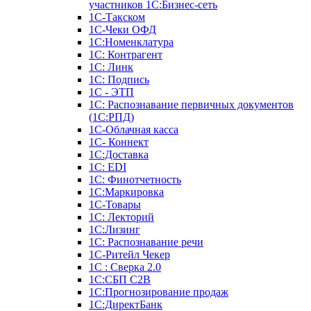
участников 1С:Бизнес-сеть
1С-Такском
1С-Чеки ОФД
1С:Номенклатура
1С: Контрагент
1С: Линк
1С: Подпись
1С - ЭТП
1С: Распознавание первичных документов
(1С:РПД)
1С-Облачная касса
1С- Коннект
1С:Доставка
1С: EDI
1С: Финотчетность
1С:Маркировка
1С-Товары
1С: Лекторий
1С:Лизинг
1С: Распознавание речи
1C-Ритейл Чекер
1С : Сверка 2.0
1С:СБП C2B
1С:Прогнозирование продаж
1С:ДиректБанк