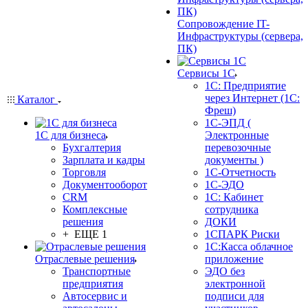
Сопровождение IT-
Инфраструктуры (сервера,
ПК)
Сервисы 1С
1С: Предприятие
через Интернет (1С:
Каталог
Фреш)
1С-ЭПД (
1С для бизнеса
Электронные
Бухгалтерия
перевозочные
Зарплата и кадры
документы )
Торговля
1С-Отчетность
Документооборот
1С-ЭДО
CRM
1С: Кабинет
Комплексные
сотрудника
решения
ДОКИ
+ ЕЩЕ 1
1СПАРК Риски
1С:Касса облачное
Отраслевые решения
приложение
Транспортные
ЭДО без
предприятия
электронной
Автосервис и
подписи для