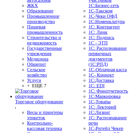
автосалоны
участников
ЖКХ
1С:Бизнес-сеть
Образование
1С-Такском
Промышленное
1С-Чеки ОФД
производство
1С:Номенклатура
Пищевая
1С: Контрагент
промышленность
1С: Линк
Строительство и
1С: Подпись
недвижимость
1С - ЭТП
Государственные
1С: Распознавание
учреждения
первичных
Медицина
документов
Общепит
(1С:РПД)
Сельское
1С-Облачная касса
хозяйство
1С- Коннект
Услуги
1С:Доставка
+ ЕЩЕ 7
1С: EDI
1С: Финотчетность
1С:Маркировка
Торговое оборудование
1С-Товары
1С: Лекторий
Весы и принтеры
1С:Лизинг
этикеток
1С: Распознавание
Контрольно-
речи
кассовая техника
1C-Ритейл Чекер