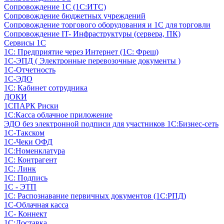
Сопровождение 1С (1С:ИТС)
Сопровождение бюджетных учреждений
Сопровождение торгового оборудования и 1С для торговли
Сопровождение IT- Инфраструктуры (сервера, ПК)
Сервисы 1С
1С: Предприятие через Интернет (1С: Фреш)
1С-ЭПД ( Электронные перевозочные документы )
1С-Отчетность
1С-ЭДО
1С: Кабинет сотрудника
ДОКИ
1СПАРК Риски
1С:Касса облачное приложение
ЭДО без электронной подписи для участников 1С:Бизнес-сеть
1С-Такском
1С-Чеки ОФД
1С:Номенклатура
1С: Контрагент
1С: Линк
1С: Подпись
1С - ЭТП
1С: Распознавание первичных документов (1С:РПД)
1С-Облачная касса
1С- Коннект
1С:Доставка