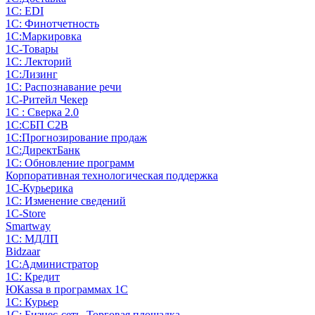
1С: EDI
1С: Финотчетность
1С:Маркировка
1С-Товары
1С: Лекторий
1С:Лизинг
1С: Распознавание речи
1C-Ритейл Чекер
1С : Сверка 2.0
1С:СБП C2B
1С:Прогнозирование продаж
1С:ДиректБанк
1С: Обновление программ
Корпоративная технологическая поддержка
1С-Курьерика
1С: Изменение сведений
1C-Store
Smartway
1С: МДЛП
Bidzaar
1С:Администратор
1С: Кредит
ЮКаssа в программах 1С
1С: Курьер
1С: Бизнес-сеть. Торговая площадка