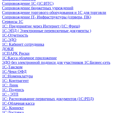
Сопровождение 1С (1С:ИТС)
Сопровождение бюджетных учреждений
Сопровождение торгового оборудования и 1С для торговли
Сопровождение IT- Инфраструктуры (сервера, ПК)
Сервисы 1С
1С: Предприятие через Интернет (1С: Фреш)
1С-ЭПД ( Электронные перевозочные документы )
1С-Отчетность
1С-ЭДО
1С: Кабинет сотрудника
ДОКИ
1СПАРК Риски
1С:Касса облачное приложение
ЭДО без электронной подписи для участников 1С:Бизнес-сеть
1С-Такском
1С-Чеки ОФД
1С:Номенклатура
1С: Контрагент
1С: Линк
1С: Подпись
1С - ЭТП
1С: Распознавание первичных документов (1С:РПД)
1С-Облачная касса
1С- Коннект
1С:Доставка