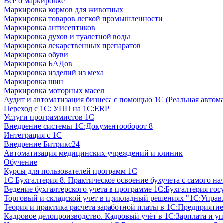
Все о маркировке
Маркировка кормов для животных
Маркировка товаров легкой промышленности
Маркировка антисептиков
Маркировка духов и туалетной воды
Маркировка лекарственных препаратов
Маркировка обуви
Маркировка БАДов
Маркировка изделий из меха
Маркировка шин
Маркировка моторных масел
Аудит и автоматизация бизнеса с помощью 1С (Реальная автом
Переход с 1С: УПП на 1С:ERP
Услуги программистов 1С
Внедрение системы 1С:Документооборот 8
Интеграция с 1С
Внедрение Битрикс24
Автоматизация медицинских учреждений и клиник
Обучение
Курсы для пользователей программ 1С
1С Бухгалтерия 8. Практическое освоение бухучета с самого на
Ведение бухгалтерского учета в программе 1С:Бухгалтерия гос
Торговый и складской учет в прикладный решениях "1С:Управл
Теория и практика расчета заработной платы в 1С:Предприятие
Кадровое делопроизводство. Кадровый учёт в 1С:Зарплата и уп