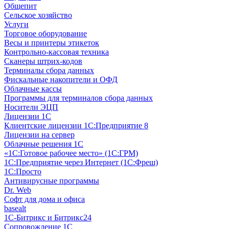
Общепит
Сельское хозяйство
Услуги
Торговое оборудование
Весы и принтеры этикеток
Контрольно-кассовая техника
Сканеры штрих-кодов
Терминалы сбора данных
Фискальные накопители и ОФД
Облачные кассы
Программы для терминалов сбора данных
Носители ЭЦП
Лицензии 1С
Клиентские лицензии 1С:Предприятие 8
Лицензии на сервер
Облачные решения 1С
«1C:Готовое рабочее место» (1С:ГРМ)
1С:Предприятие через Интернет (1С:Фреш)
1С:Просто
Антивирусные программы
Dr. Web
Софт для дома и офиса
basealt
1С-Битрикс и Битрикс24
Сопровождение 1С