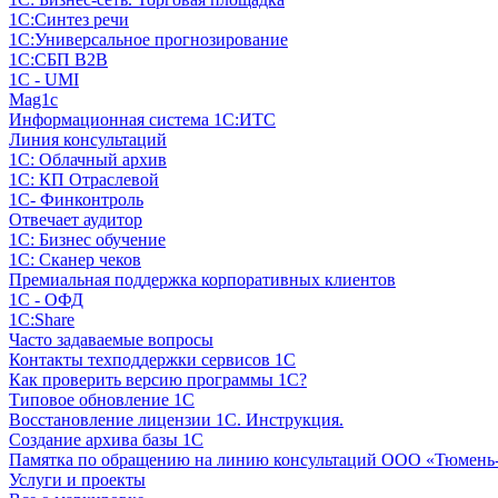
1С:Синтез речи
1С:Универсальное прогнозирование
1С:СБП B2B
1C - UMI
Mag1c
Информационная система 1С:ИТС
Линия консультаций
1С: Облачный архив
1С: КП Отраслевой
1С- Финконтроль
Отвечает аудитор
1С: Бизнес обучение
1С: Сканер чеков
Премиальная поддержка корпоративных клиентов
1С - ОФД
1С:Share
Часто задаваемые вопросы
Контакты техподдержки сервисов 1С
Как проверить версию программы 1С?
Типовое обновление 1С
Восстановление лицензии 1С. Инструкция.
Создание архива базы 1С
Памятка по обращению на линию консультаций ООО «Тюмень
Услуги и проекты