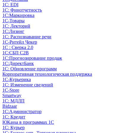
1С: EDI
1С: Финотчетность
1С:Маркировка
1С-Товары
1С: Лекторий
1С:Лизинг
1С: Распознавание речи
1C-Ритейл Чекер
1С : Сверка 2.0
1С:СБП C2B
1С:Прогнозирование продаж
1С:ДиректБанк
1С: Обновление программ
Корпоративная технологическая поддержка
1С-Курьерика
1С: Изменение сведений
1C-Store
Smartway
1С: МДЛП
Bidzaar
1С:Администратор
1С: Кредит
ЮКаssа в программах 1С
1С: Курьер
1С: Бизнес-сеть. Торговая площадка