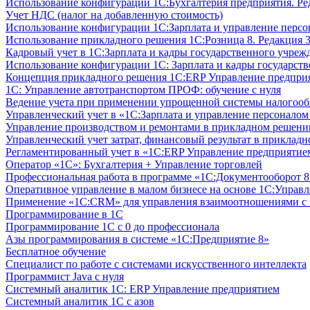
Использование конфигурации 1С:Бухгалтерия предприятия. Ре
Учет НДС (налог на добавленную стоимость)
Использование конфигурации 1С:Зарплата и управление персон
Использование прикладного решения 1С:Розница 8. Редакция 3
Кадровый учет в 1С:Зарплата и кадры государственного учрежд
Использование конфигурации ‎1С: Зарплата и кадры государств
Концепция прикладного решения 1С:ERP Управление предпри
1С: Управление автотранспортом ПРОФ: обучение с нуля
Ведение учета при применении упрощенной системы налогооб
Управленческий учет в «1C:Зарплата и управление персонало
Управление производством и ремонтами в прикладном решени
Управленческий учет затрат, финансовый результат в прикла
Регламентированный учет в «1С:ERP Управление предприятием
Оператор «1С»: Бухгалтерия + Управление торговлей
Профессиональная работа в программе «1С:Документооборот 8.
Оперативное управление в малом бизнесе на основе 1С:Управ
Применение «1С:CRM» для управления взаимоотношениями с
Программирование в 1С
Программирование 1С с 0 до профессионала
Азы программирования в системе «1С:Предприятие 8»
Бесплатное обучение
Специалист по работе с системами искусственного интеллекта
Программист Java с нуля
Системный аналитик 1С: ERP Управление предприятием
Системный аналитик 1С с азов